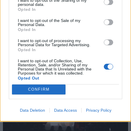
I want to opt-out of the Sharing of my
personal data.
Opted In
Renginiai
2026-07-15 22:38
I want to opt-out of the Sale of my
Palangoje koncertą rengianti grupė
Personal Data.
Opted In
„Sadboi” žengia naują žingsnį savo
I want to opt-out of processing my
karjeroje
Personal Data for Targeted Advertising.
Opted In
I want to opt-out of Collection, Use,
Retention, Sale, and/or Sharing of my
Personal Data that Is Unrelated with the
Purposes for which it was collected.
Opted Out
CONFIRM
Data Deletion
Data Access
Privacy Policy