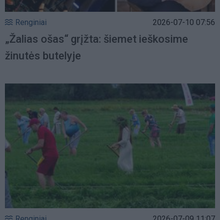
Renginiai
2026-07-10 07:56
„Žalias ošas“ grįžta: šiemet ieškosime
žinutės butelyje
Renginiai
2026-07-09 11:07