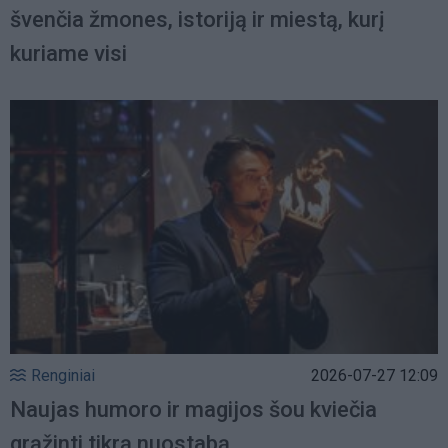
švenčia žmones, istoriją ir miestą, kurį
kuriame visi
Renginiai
2026-07-27 12:09
Naujas humoro ir magijos šou kviečia
grąžinti tikrą nuostabą