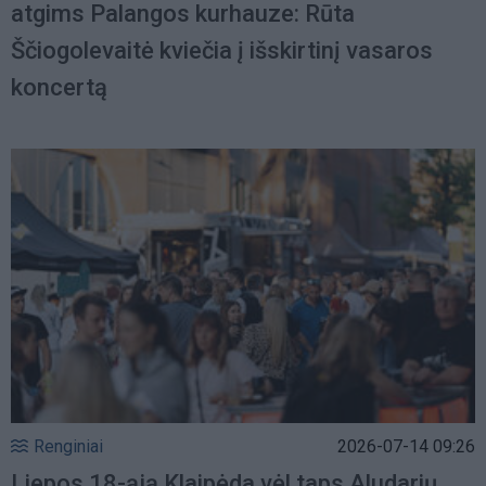
atgims Palangos kurhauze: Rūta
Ščiogolevaitė kviečia į išskirtinį vasaros
koncertą
Renginiai
2026-07-14 09:26
Liepos 18-ąją Klaipėda vėl taps Aludarių