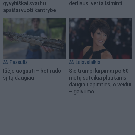
gyvybiškai svarbu
derliaus: verta įsiminti
apsišarvuoti kantrybe
Pasaulis
Laisvalaikis
Išėjo uogauti – bet rado
Šie trumpi kirpimai po 50
šį tą daugiau
metų suteikia plaukams
daugiau apimties, o veidui
– gaivumo