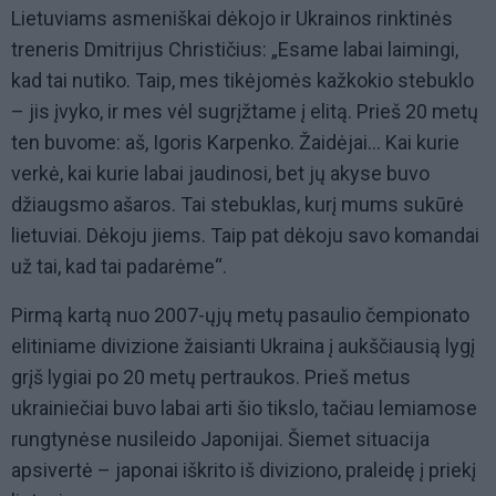
Lietuviams asmeniškai dėkojo ir Ukrainos rinktinės
treneris Dmitrijus Christičius: „Esame labai laimingi,
kad tai nutiko. Taip, mes tikėjomės kažkokio stebuklo
– jis įvyko, ir mes vėl sugrįžtame į elitą. Prieš 20 metų
ten buvome: aš, Igoris Karpenko. Žaidėjai… Kai kurie
verkė, kai kurie labai jaudinosi, bet jų akyse buvo
džiaugsmo ašaros. Tai stebuklas, kurį mums sukūrė
lietuviai. Dėkoju jiems. Taip pat dėkoju savo komandai
už tai, kad tai padarėme“.
Pirmą kartą nuo 2007-ųjų metų pasaulio čempionato
elitiniame divizione žaisianti Ukraina į aukščiausią lygį
grįš lygiai po 20 metų pertraukos. Prieš metus
ukrainiečiai buvo labai arti šio tikslo, tačiau lemiamose
rungtynėse nusileido Japonijai. Šiemet situacija
apsivertė – japonai iškrito iš diviziono, praleidę į priekį