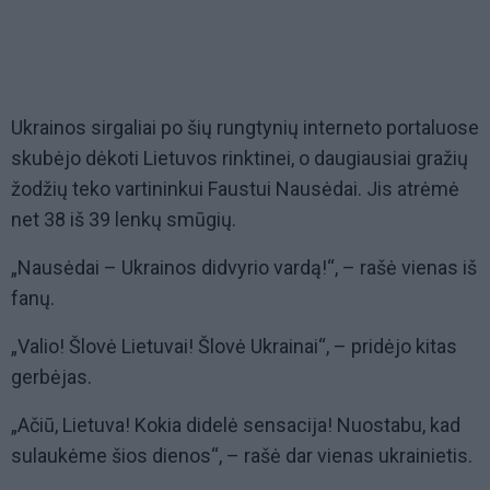
Ukrainos sirgaliai po šių rungtynių interneto portaluose
skubėjo dėkoti Lietuvos rinktinei, o daugiausiai gražių
žodžių teko vartininkui Faustui Nausėdai. Jis atrėmė
net 38 iš 39 lenkų smūgių.
„Nausėdai – Ukrainos didvyrio vardą!“, – rašė vienas iš
fanų.
„Valio! Šlovė Lietuvai! Šlovė Ukrainai“, – pridėjo kitas
gerbėjas.
„Ačiū, Lietuva! Kokia didelė sensacija! Nuostabu, kad
sulaukėme šios dienos“, – rašė dar vienas ukrainietis.