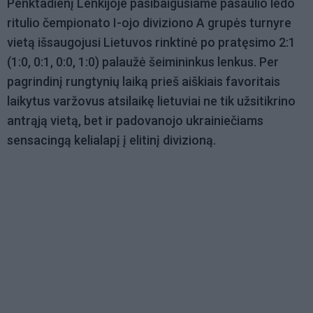
Penktadienį Lenkijoje pasibaigusiame pasaulio ledo
ritulio čempionato I-ojo diviziono A grupės turnyre
vietą išsaugojusi Lietuvos rinktinė po pratęsimo 2:1
(1:0, 0:1, 0:0, 1:0) palaužė šeimininkus lenkus. Per
pagrindinį rungtynių laiką prieš aiškiais favoritais
laikytus varžovus atsilaikę lietuviai ne tik užsitikrino
antrąją vietą, bet ir padovanojo ukrainiečiams
sensacingą kelialapį į elitinį divizioną.