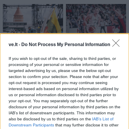
ve.lt -
Do Not Process My Personal Information
Sportas
Sportas
Prieš varžybas jūroje
Eglė Šventoraitė – apie
If you wish to opt-out of the sale, sharing to third parties, or
buriuotojai pasirodė
rinktinę, legionierės
processing of your personal or sensitive information for
miesto gatvėse
(1)
gyvenimą, žemės
targeted advertising by us, please use the below opt-out
drebėjimą ir didžiausią
section to confirm your selection. Please note that after your
svajonę
opt-out request is processed you may continue seeing
interest-based ads based on personal information utilized by
us or personal information disclosed to third parties prior to
your opt-out. You may separately opt-out of the further
disclosure of your personal information by third parties on the
IAB’s list of downstream participants. This information may
also be disclosed by us to third parties on the
IAB’s List of
Downstream Participants
that may further disclose it to other