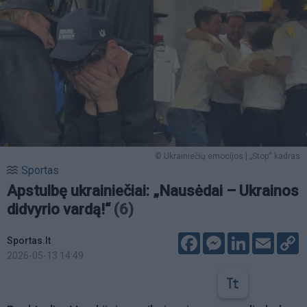
© Ukrainiečių emocijos | „Stop“ kadras
Sportas
Apstulbę ukrainiečiai: „Nausėdai – Ukrainos
didvyrio vardą!“
(6)
Facebook
Messenger
LinkedIn
Email
C
Sportas.lt
L
2026-05-13 14:49