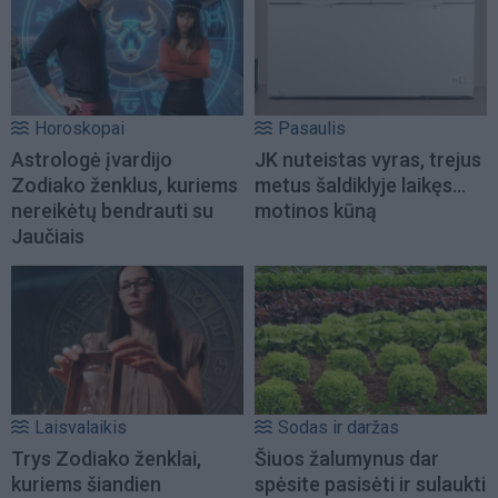
Horoskopai
Pasaulis
Astrologė įvardijo
JK nuteistas vyras, trejus
Zodiako ženklus, kuriems
metus šaldiklyje laikęs...
nereikėtų bendrauti su
motinos kūną
Jaučiais
Laisvalaikis
Sodas ir daržas
Trys Zodiako ženklai,
Šiuos žalumynus dar
kuriems šiandien
spėsite pasisėti ir sulaukti