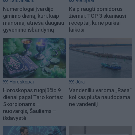
Laisvalaikis
Receptai
Numerologai įvardijo
Kaip raugti pomidorus
gimimo dieną, kuri, kaip
žiemai: TOP 3 skaniausi
manoma, atneša daugiau
receptai, kurie puikiai
gyvenimo išbandymų
laikosi
Horoskopai
Jūra
Horoskopas rugpjūčio 9
Vandeniliu varoma „Rasa“
dienai pagal Taro kortas:
kol kas pluša naudodama
Skorpionams –
ne vandenilį
nuovargis, Šauliams –
išdavystė