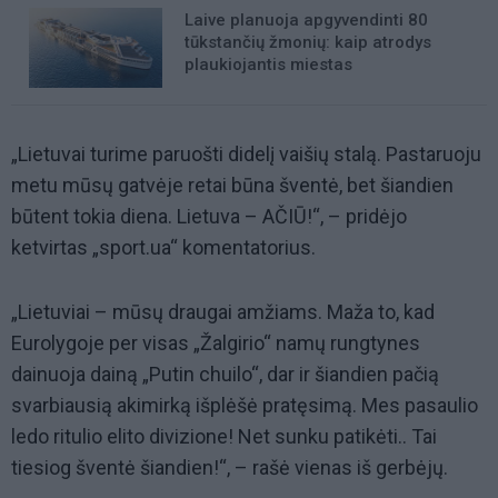
Laive planuoja apgyvendinti 80
tūkstančių žmonių: kaip atrodys
plaukiojantis miestas
„Lietuvai turime paruošti didelį vaišių stalą. Pastaruoju
metu mūsų gatvėje retai būna šventė, bet šiandien
būtent tokia diena. Lietuva – AČIŪ!“, – pridėjo
ketvirtas „sport.ua“ komentatorius.
„Lietuviai – mūsų draugai amžiams. Maža to, kad
Eurolygoje per visas „Žalgirio“ namų rungtynes
dainuoja dainą „Putin chuilo“, dar ir šiandien pačią
svarbiausią akimirką išplėšė pratęsimą. Mes pasaulio
ledo ritulio elito divizione! Net sunku patikėti.. Tai
tiesiog šventė šiandien!“, – rašė vienas iš gerbėjų.