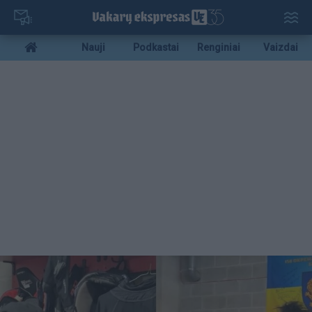
Pereiti
į
pagrindinį
Mobile
Nauji
Podkastai
Renginiai
Vaizdai
turinį
menu
bottom