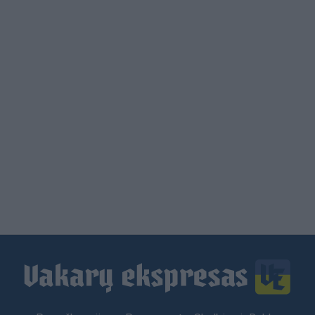
Load
More