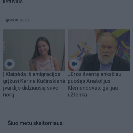
lietuvius.
Į Klaipėdą iš emigracijos
Jūros šventę anksčiau
grįžusi Karina Kučinskienė
puošęs Anatolijus
įvardijo didžiausią savo
Klemencovas: gal jau
norą
užtenka
Šiuo metu skaitomiausi