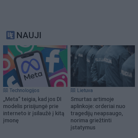
NAUJI
Technologijos
Lietuva
„Meta“ teigia, kad jos DI
Smurtas artimoje
modelis prisijungė prie
aplinkoje: orderiai nuo
interneto ir įsilaužė į kitą
tragedijų neapsaugo,
įmonę
norima griežtinti
įstatymus