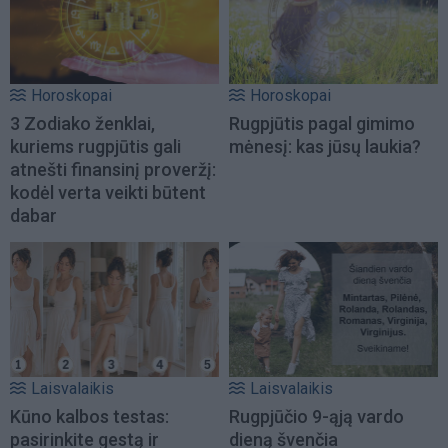
Horoskopai
Horoskopai
3 Zodiako ženklai,
Rugpjūtis pagal gimimo
kuriems rugpjūtis gali
mėnesį: kas jūsų laukia?
atnešti finansinį proveržį:
kodėl verta veikti būtent
dabar
Laisvalaikis
Laisvalaikis
Kūno kalbos testas:
Rugpjūčio 9-ąją vardo
pasirinkite gestą ir
dieną švenčia