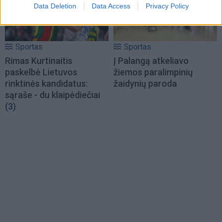
Data Deletion
Data Access
Privacy Policy
Sportas
Sportas
Rimas Kurtinaitis
Į Palangą atkeliavo
paskelbė Lietuvos
žiemos paralimpinių
rinktinės kandidatus:
žaidynių paroda
sąraše - du klaipėdiečiai
(3)