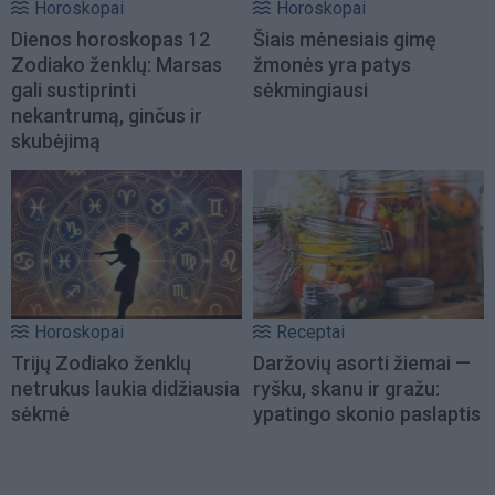
Horoskopai
Horoskopai
Dienos horoskopas 12
Šiais mėnesiais gimę
Zodiako ženklų: Marsas
žmonės yra patys
gali sustiprinti
sėkmingiausi
nekantrumą, ginčus ir
skubėjimą
Horoskopai
Receptai
Trijų Zodiako ženklų
Daržovių asorti žiemai —
netrukus laukia didžiausia
ryšku, skanu ir gražu:
sėkmė
ypatingo skonio paslaptis