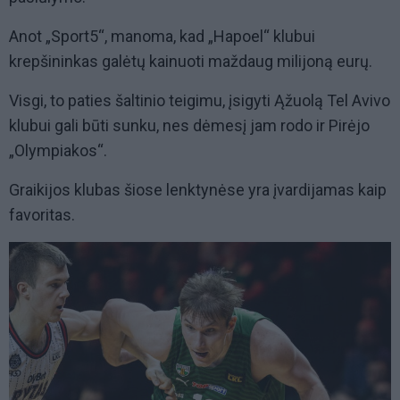
Anot „Sport5“, manoma, kad „Hapoel“ klubui
krepšininkas galėtų kainuoti maždaug milijoną eurų.
Visgi, to paties šaltinio teigimu, įsigyti Ąžuolą Tel Avivo
klubui gali būti sunku, nes dėmesį jam rodo ir Pirėjo
„Olympiakos“.
Graikijos klubas šiose lenktynėse yra įvardijamas kaip
favoritas.