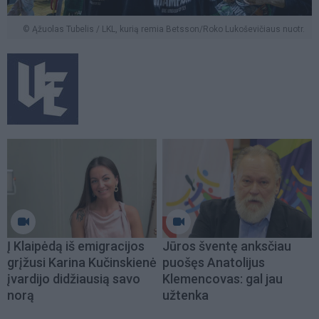
© Ąžuolas Tubelis / LKL, kurią remia Betsson/Roko Lukoševičiaus nuotr.
Į Klaipėdą iš emigracijos
Jūros šventę anksčiau
grįžusi Karina Kučinskienė
puošęs Anatolijus
įvardijo didžiausią savo
Klemencovas: gal jau
norą
užtenka