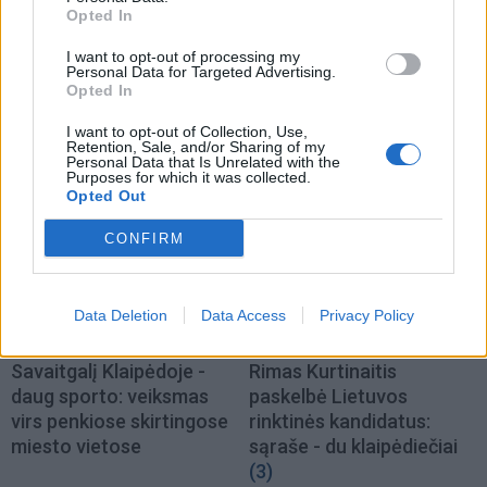
Opted In
I want to opt-out of processing my
Personal Data for Targeted Advertising.
Opted In
I want to opt-out of Collection, Use,
TAIP PAT SKAITYKITE
Retention, Sale, and/or Sharing of my
Personal Data that Is Unrelated with the
Purposes for which it was collected.
Opted Out
CONFIRM
Data Deletion
Data Access
Privacy Policy
Sportas
Sportas
Savaitgalį Klaipėdoje -
Rimas Kurtinaitis
daug sporto: veiksmas
paskelbė Lietuvos
virs penkiose skirtingose
rinktinės kandidatus:
miesto vietose
sąraše - du klaipėdiečiai
(3)