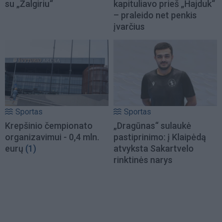
su „Žalgiriu“
kapituliavo prieš „Hajduk“
– praleido net penkis
įvarčius
Sportas
Sportas
Krepšinio čempionato
„Dragūnas“ sulaukė
organizavimui - 0,4 mln.
pastiprinimo: į Klaipėdą
eurų
(1)
atvyksta Sakartvelo
rinktinės narys