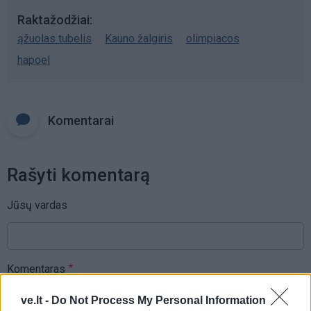
Raktažodžiai
ąžuolas tubelis
Kauno žalgiris
olimpiacos
hapoel
Komentarai
Rašyti komentarą
Jūsų vardas
Komentaras
ve.lt -
Do Not Process My Personal Information