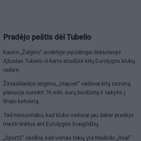
Pradėjo peštis dėl Tubelio
Kauno „Žalgirio“ sudėtyje įspūdingai debiutavęs
Ąžuolas Tubelis iš karto atsidūrė kitų Eurolygos klubų
radare.
Žiniasklaidos teigimu, „Hapoel“ vadovai kitą sezoną
planuoja surinkti 76 mln. eurų biudžetą ir taikytis į
finalo ketvertą.
Tad nenuostabu, kad klubo vadovai jau dabar pradėjo
mesti tinklus ant Eurolygos žvaigždžių.
„Sport5“ skelbia, kad vienas tokių yra Madrido „Real“