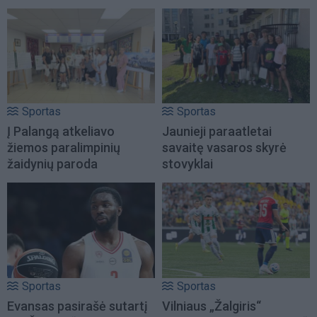
Sportas
Sportas
Į Palangą atkeliavo
Jaunieji paraatletai
žiemos paralimpinių
savaitę vasaros skyrė
žaidynių paroda
stovyklai
Sportas
Sportas
Evansas pasirašė sutartį
Vilniaus „Žalgiris“