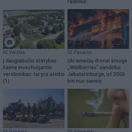
radinius
Verslas
Pasaulis
Į daugiabučio statybas
Ukrainiečių dronai smogė
kaime investuojantis
„Wildberries“ sandėliui
verslininkas: tai yra ateitis
Jekaterinburge, už 2000
(1)
km nuo sienos
Pasaulis
Kriminalai