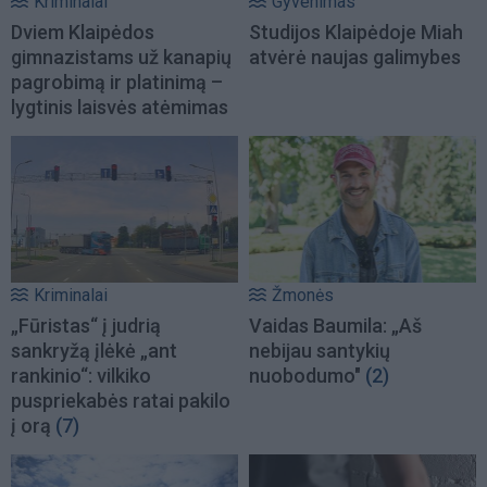
Kriminalai
Gyvenimas
Dviem Klaipėdos
Studijos Klaipėdoje Miah
gimnazistams už kanapių
atvėrė naujas galimybes
pagrobimą ir platinimą –
lygtinis laisvės atėmimas
Kriminalai
Žmonės
„Fūristas“ į judrią
Vaidas Baumila: „Aš
sankryžą įlėkė „ant
nebijau santykių
rankinio“: vilkiko
nuobodumo"
(2)
puspriekabės ratai pakilo
į orą
(7)