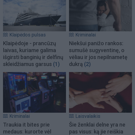
Klaipėdos pulsas
Kriminalai
Klaipėdoje - prancūzų
Niekšui panižo rankos:
laivas, kuriame galima
sumušė sugyventinę, o
išgirsti banginių ir delfinų
vėliau ir jos nepilnametę
skleidžiamus garsus
(1)
dukrą
(2)
Kriminalai
Laisvalaikis
Traukia it bites prie
Šie ženklai delne yra ne
medaus: kurorte vėl
pas visus: ką jie reiškia