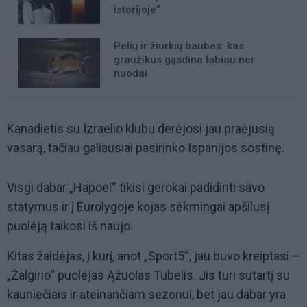
istorijoje“
Pelių ir žiurkių baubas: kas
graužikus gąsdina labiau nei
nuodai
Kanadietis su Izraelio klubu derėjosi jau praėjusią
vasarą, tačiau galiausiai pasirinko Ispanijos sostinę.
Visgi dabar „Hapoel“ tikisi gerokai padidinti savo
statymus ir į Eurolygoje kojas sėkmingai apšilusį
puolėją taikosi iš naujo.
Kitas žaidėjas, į kurį, anot „Sport5“, jau buvo kreiptasi –
„Žalgirio“ puolėjas Ąžuolas Tubelis. Jis turi sutartį su
kauniečiais ir ateinančiam sezonui, bet jau dabar yra