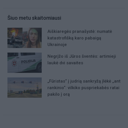
Šiuo metu skaitomiausi
Aiškiaregės pranašystė: numatė
katastrofišką karo pabaigą
Ukrainoje
Negrįžo iš Jūros šventės: artimieji
laukė dvi savaites
„Fūristas“ į judrią sankryžą įlėkė „ant
rankinio“: vilkiko puspriekabės ratai
pakilo į orą