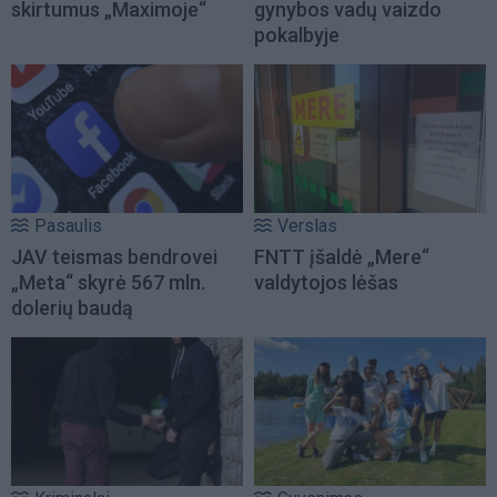
skirtumus „Maximoje“
gynybos vadų vaizdo
pokalbyje
Pasaulis
Verslas
JAV teismas bendrovei
FNTT įšaldė „Mere“
„Meta“ skyrė 567 mln.
valdytojos lėšas
dolerių baudą