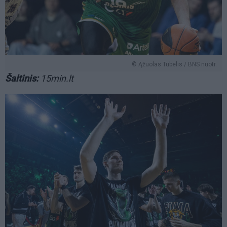
© Ąžuolas Tubelis / BNS nuotr.
Šaltinis:
15min.lt