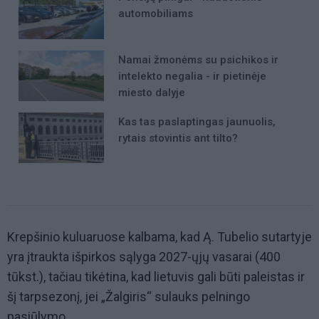
automobiliams
Namai žmonėms su psichikos ir
intelekto negalia - ir pietinėje
miesto dalyje
Kas tas paslaptingas jaunuolis,
rytais stovintis ant tilto?
Krepšinio kuluaruose kalbama, kad Ą. Tubelio sutartyje
yra įtraukta išpirkos sąlyga 2027-ųjų vasarai (400
tūkst.), tačiau tikėtina, kad lietuvis gali būti paleistas ir
šį tarpsezonį, jei „Žalgiris“ sulauks pelningo
pasiūlymo.