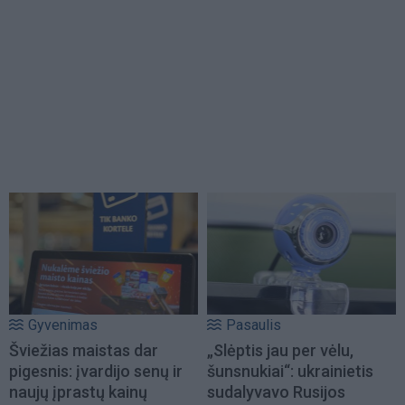
Gyvenimas
Pasaulis
Šviežias maistas dar
„Slėptis jau per vėlu,
pigesnis: įvardijo senų ir
šunsnukiai“: ukrainietis
naujų įprastų kainų
sudalyvavo Rusijos