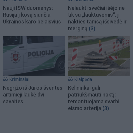
Nauji ISW duomenys:
Nelaukti svečiai išėjo ne
Rusija į kovą siunčia
tik su „lauktuvėmis“: į
Ukrainos karo belaisvius
nakties tamsą išsivedė ir
merginą
(3)
Kriminalai
Klaipėda
Negrįžo iš Jūros šventės:
Kelininkai gali
artimieji laukė dvi
patriukšmauti naktį:
savaites
remontuojama svarbi
eismo arterija
(3)