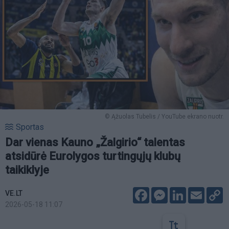
© Ąžuolas Tubelis / YouTube ekrano nuotr.
Sportas
Dar vienas Kauno „Žalgirio“ talentas
atsidūrė Eurolygos turtingųjų klubų
taikiklyje
Facebook
Messenger
LinkedIn
Email
C
VE.LT
L
2026-05-18 11:07