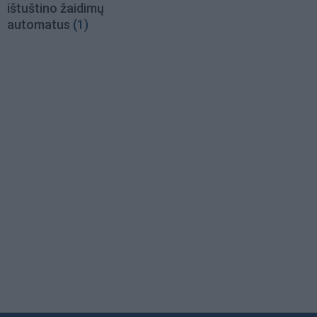
ištuštino žaidimų
automatus
(1)
Load
More