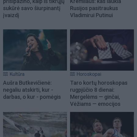
prisipažino, kaip iš tikrųjų
Kremliaus: kas laukia
sukūrė savo šiurpinantį
Rusijos pasitraukus
įvaizdį
Vladimirui Putinui
Kultūra
Horoskopai
Aušra Butkevičienė:
Taro kortų horoskopas
negaliu atskirti, kur -
rugpjūčio 8 dienai:
darbas, o kur - pomėgis
Mergelėms — ginčai,
Vėžiams — emocijos