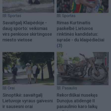
Sportas
Sportas
Savaitgalį Klaipėdoje -
Rimas Kurtinaitis
daug sporto: veiksmas
paskelbė Lietuvos
virs penkiose skirtingose
rinktinės kandidatus:
miesto vietose
sąraše - du klaipėdiečiai
(3)
Orai
Pasaulis
Sinoptikė: savaitgalį
Rekordiškai nusekęs
Lietuvoje vyraus gaivesni
Dunojus atidengė II
ir sausesni orai
pasaulinio karo laikų