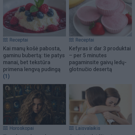
Receptai
Receptai
Kai manų košė pabosta,
Kefyras ir dar 3 produktai
gaminu bubertą: tie patys
– per 5 minutes
manai, bet tekstūra
pagaminsite gaivų ledų-
primena lengvą pudingą
glotnučio desertą
(1)
Horoskopai
Laisvalaikis