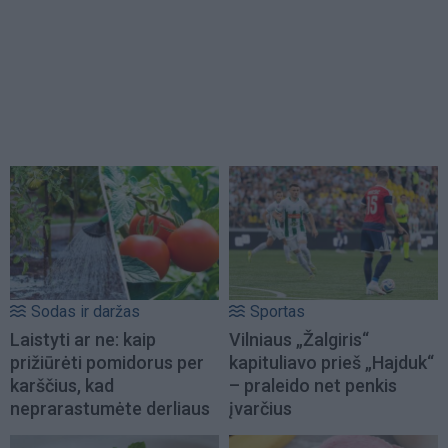
Sodas ir daržas
Sportas
Laistyti ar ne: kaip
Vilniaus „Žalgiris“
prižiūrėti pomidorus per
kapituliavo prieš „Hajduk“
karščius, kad
– praleido net penkis
neprarastumėte derliaus
įvarčius