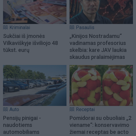
Kriminalai
Pasaulis
Sukčiai iš įmonės
„Kinijos Nostradamu“
Vilkaviškyje išviliojo 48
vadinamas profesorius
tūkst. eurų
skelbia: kare JAV laukia
skaudus pralaimėjimas
Auto
Receptai
Pensijų pinigai -
Pomidorai su obuoliais „2
naudotiems
viename“: konservavimo
automobiliams
žiemai receptas be acto