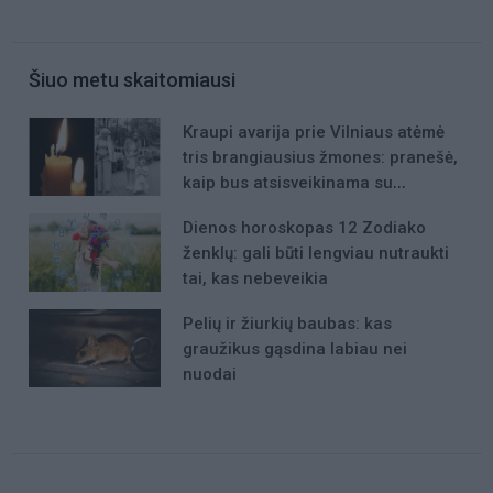
Šiuo metu skaitomiausi
Kraupi avarija prie Vilniaus atėmė
tris brangiausius žmones: pranešė,
kaip bus atsisveikinama su
mergaite, jos mama ir močiute
Dienos horoskopas 12 Zodiako
ženklų: gali būti lengviau nutraukti
tai, kas nebeveikia
Pelių ir žiurkių baubas: kas
graužikus gąsdina labiau nei
nuodai