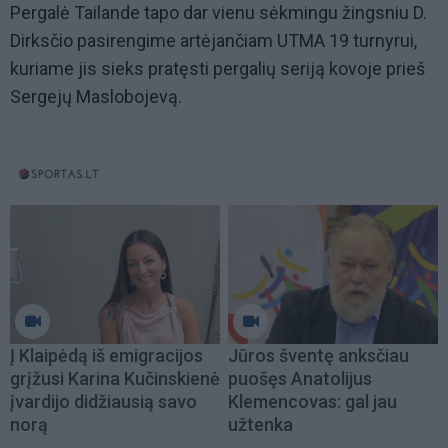
Pergalė Tailande tapo dar vienu sėkmingu žingsniu D.
Dirksčio pasirengime artėjančiam UTMA 19 turnyrui,
kuriame jis sieks pratęsti pergalių seriją kovoje prieš
Sergejų Maslobojevą.
Į Klaipėdą iš emigracijos
Jūros šventę anksčiau
grįžusi Karina Kučinskienė
puošęs Anatolijus
įvardijo didžiausią savo
Klemencovas: gal jau
norą
užtenka