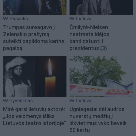
Pasaulis
Lietuva
Trumpas sureagavo į
Čmilytė-Nielsen
Zelenskio prašymą
neatmeta idėjos
suteikti papildomą karinę
kandidatuoti į
pagalbą
prezidentus
(3)
Gyvenimas
Lietuva
Mirė garsi lietuvių aktorė:
Ugniagesiai dėl audros
„Jos vaidmenys išliks
nuverstų medžių į
Lietuvos teatro istorijoje“
iškvietimus vyko beveik
50 kartų