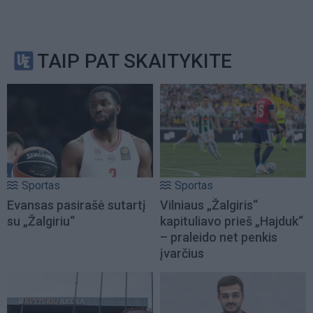
TAIP PAT SKAITYKITE
Sportas
Sportas
Evansas pasirašė sutartį
Vilniaus „Žalgiris“
su „Žalgiriu“
kapituliavo prieš „Hajduk“
– praleido net penkis
įvarčius