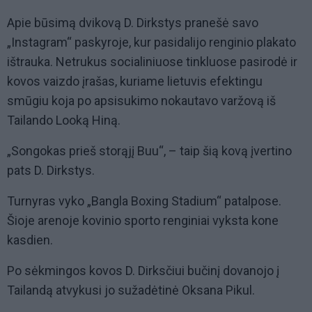
Apie būsimą dvikovą D. Dirkstys pranešė savo
„Instagram“ paskyroje, kur pasidalijo renginio plakato
ištrauka. Netrukus socialiniuose tinkluose pasirodė ir
kovos vaizdo įrašas, kuriame lietuvis efektingu
smūgiu koja po apsisukimo nokautavo varžovą iš
Tailando Looką Hiną.
„Songokas prieš storąjį Buu“, – taip šią kovą įvertino
pats D. Dirkstys.
Turnyras vyko „Bangla Boxing Stadium“ patalpose.
Šioje arenoje kovinio sporto renginiai vyksta kone
kasdien.
Po sėkmingos kovos D. Dirksčiui bučinį dovanojo į
Tailandą atvykusi jo sužadėtinė Oksana Pikul.