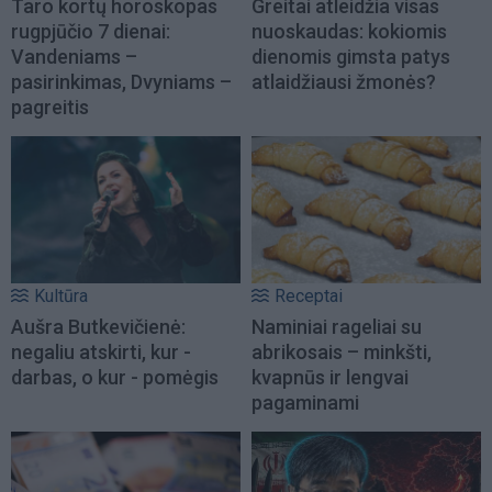
Taro kortų horoskopas
Greitai atleidžia visas
rugpjūčio 7 dienai:
nuoskaudas: kokiomis
Vandeniams –
dienomis gimsta patys
pasirinkimas, Dvyniams –
atlaidžiausi žmonės?
pagreitis
Kultūra
Receptai
Aušra Butkevičienė:
Naminiai rageliai su
negaliu atskirti, kur -
abrikosais – minkšti,
darbas, o kur - pomėgis
kvapnūs ir lengvai
pagaminami