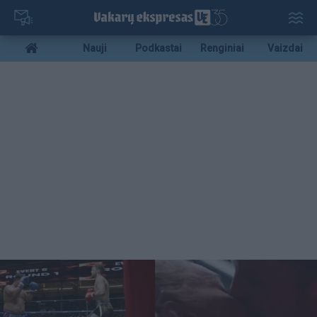
Pereiti
į
pagrindinį
Mobile
Nauji
Podkastai
Renginiai
Vaizdai
turinį
menu
bottom