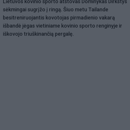
Lietuvos kovinio sporto atstovas Dominykas Dirkstys
sėkmingai sugrįžo į ringą. Šiuo metu Tailande
besitreniruojantis kovotojas pirmadienio vakarą
išbandė jėgas vietiniame kovinio sporto renginyje ir
iškovojo triuškinančią pergalę.