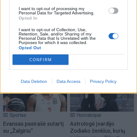
I want to opt-out of processing my
Personal Data for Targeted Advertising.
Opted In
I want to opt-out of Collection, Use,
Retention, Sale, and/or Sharing of my
Personal Data that Is Unrelated with the
Purposes for which it was collected.
Opted Out
NAUJI
CONFIRM
Data Deletion
Data Access
Privacy Policy
Sportas
Horoskopai
Evansas pasirašė sutartį
Astrologė įvardijo
su „Žalgiriu“
Zodiako ženklus, kurių