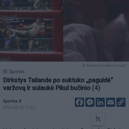
© Asmeninio albumo nuotr.
Sportas
Dirkstys Tailande po suktuko „paguldė“
varžovą ir sulaukė Pikul bučinio
(4)
Facebook
Messenger
LinkedIn
Email
C
Sportas.lt
L
2026-06-02 17:52