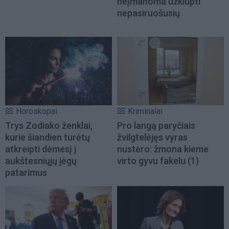
neįmanoma užklupti
nepasiruošusių
Horoskopai
Kriminalai
Trys Zodiako ženklai,
Pro langą paryčiais
kurie šiandien turėtų
žvilgtelėjęs vyras
atkreipti dėmesį į
nustėro: žmona kieme
aukštesniųjų jėgų
virto gyvu fakelu
(1)
patarimus