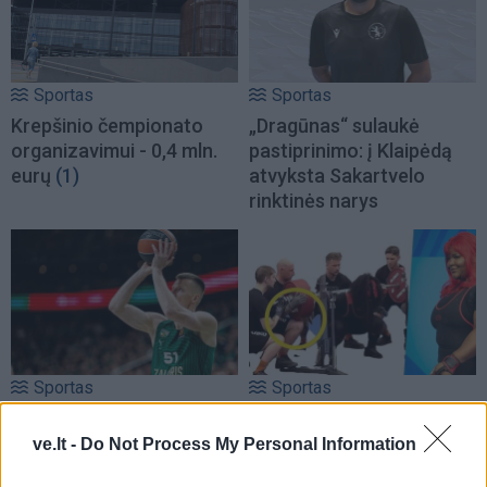
Sportas
Sportas
Krepšinio čempionato
„Dragūnas“ sulaukė
organizavimui - 0,4 mln.
pastiprinimo: į Klaipėdą
eurų
(1)
atvyksta Sakartvelo
rinktinės narys
Sportas
Sportas
Problemos tęsiasi:
Po rasizmo skandalo
iškritus Butkevičiui, į
prabilo pasaulio
ve.lt -
Do Not Process My Personal Information
rinktinę kviečiamas
čempionei kenkęs lietuvis,