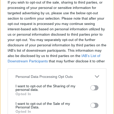
„Juventus“ puolėjas
jo veiksmus tirs policija
If you wish to opt-out of the sale, sharing to third parties, or
processing of your personal or sensitive information for
targeted advertising by us, please use the below opt-out
section to confirm your selection. Please note that after your
opt-out request is processed you may continue seeing
interest-based ads based on personal information utilized by
us or personal information disclosed to third parties prior to
your opt-out. You may separately opt-out of the further
Sportas
Sportas
disclosure of your personal information by third parties on the
IAB’s list of downstream participants. This information may
Aiškėja Modesto
Klaipėdos paplūdimių
also be disclosed by us to third parties on the
IAB’s List of
Paulausko skulptūros
gelbėtojai – Lietuvos
Downstream Participants
that may further disclose it to other
pastatymo data:
čempionai: Juodkrantėje
third parties.
nuomonę apie ją išsakė ir
iškovojo pirmąją vietą
pats olimpinis čempionas
Personal Data Processing Opt Outs
I want to opt-out of the Sharing of my
personal data.
Opted In
I want to opt-out of the Sale of my
Personal Data.
Opted In