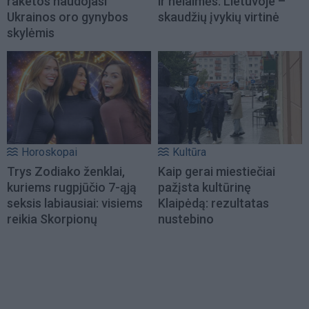
raketos naudojasi
ir nelaimės: Lietuvoje –
Ukrainos oro gynybos
skaudžių įvykių virtinė
skylėmis
Horoskopai
Kultūra
Trys Zodiako ženklai,
Kaip gerai miestiečiai
kuriems rugpjūčio 7-ąją
pažįsta kultūrinę
seksis labiausiai: visiems
Klaipėdą: rezultatas
reikia Skorpionų
nustebino