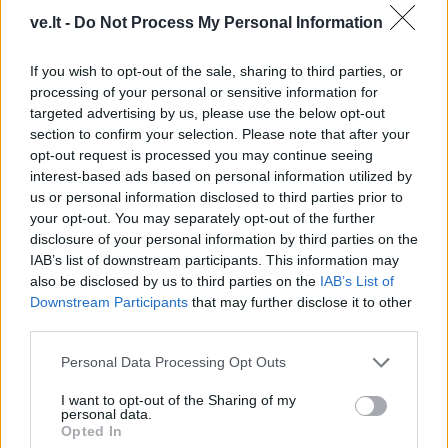
atvyksta Sakartvelo
eurų
ve.lt -
Do Not Process My Personal Information
rinktinės narys
If you wish to opt-out of the sale, sharing to third parties, or
processing of your personal or sensitive information for
targeted advertising by us, please use the below opt-out
section to confirm your selection. Please note that after your
opt-out request is processed you may continue seeing
interest-based ads based on personal information utilized by
us or personal information disclosed to third parties prior to
Sportas
Sportas
your opt-out. You may separately opt-out of the further
Problemos tęsiasi:
Po rasizmo skandalo
disclosure of your personal information by third parties on the
iškritus Butkevičiui, į
prabilo pasaulio
IAB’s list of downstream participants. This information may
also be disclosed by us to third parties on the
IAB’s List of
rinktinę kviečiamas
čempionei kenkęs lietuvis,
Downstream Participants
that may further disclose it to other
„Juventus“ puolėjas
jo veiksmus tirs policija
third parties.
Personal Data Processing Opt Outs
I want to opt-out of the Sharing of my
personal data.
Opted In