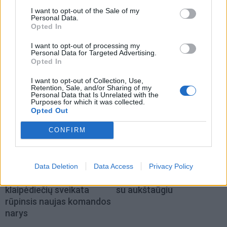
I want to opt-out of the Sale of my
Sportas
Sportas
Personal Data.
Opted In
Aiškėja Modesto
Klaipėdos paplūdimių
Paulausko skulptūros
gelbėtojai – Lietuvos
I want to opt-out of processing my
pastatymo data:
čempionai: Juodkrantėje
Personal Data for Targeted Advertising.
Opted In
nuomonę apie ją išsakė ir
iškovojo pirmąją vietą
pats olimpinis čempionas
I want to opt-out of Collection, Use,
Retention, Sale, and/or Sharing of my
Personal Data that Is Unrelated with the
Purposes for which it was collected.
Opted Out
CONFIRM
Sportas
Sportas
Data Deletion
Data Access
Privacy Policy
Lietuvos čempionų
„Neptūnas“ atsisveikino
klaipėdiečių sveikata
su aukštaūgiu
rūpinsis naujas komandos
narys