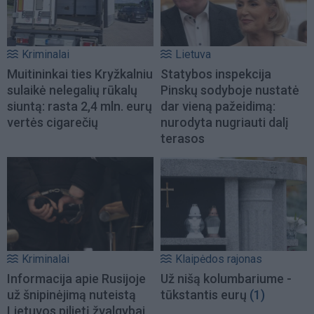
Kriminalai
Lietuva
Muitininkai ties Kryžkalniu
Statybos inspekcija
sulaikė nelegalių rūkalų
Pinskų sodyboje nustatė
siuntą: rasta 2,4 mln. eurų
dar vieną pažeidimą:
vertės cigarečių
nurodyta nugriauti dalį
terasos
Kriminalai
Klaipėdos rajonas
Informacija apie Rusijoje
Už nišą kolumbariume -
už šnipinėjimą nuteistą
tūkstantis eurų
(1)
Lietuvos pilietį žvalgybai