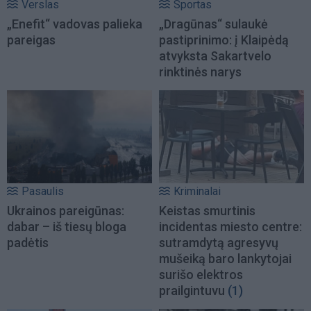
Verslas
Sportas
„Enefit“ vadovas palieka
„Dragūnas“ sulaukė
pareigas
pastiprinimo: į Klaipėdą
atvyksta Sakartvelo
rinktinės narys
Pasaulis
Kriminalai
Ukrainos pareigūnas:
Keistas smurtinis
dabar – iš tiesų bloga
incidentas miesto centre:
padėtis
sutramdytą agresyvų
mušeiką baro lankytojai
surišo elektros
prailgintuvu
(1)