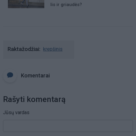
lis ir griaudės?
Raktažodžiai
krepšinis
Komentarai
Rašyti komentarą
Jūsų vardas