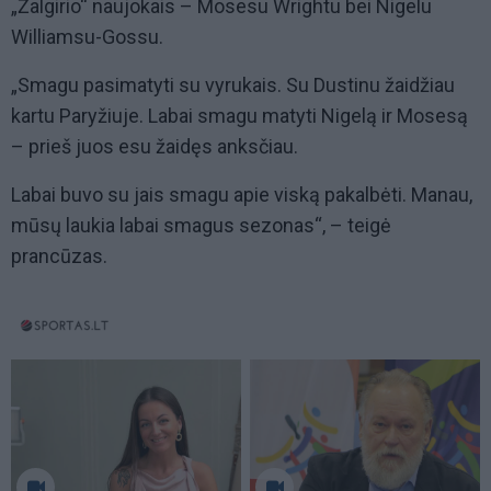
„Žalgirio“ naujokais – Mosesu Wrightu bei Nigelu
Williamsu-Gossu.
„Smagu pasimatyti su vyrukais. Su Dustinu žaidžiau
kartu Paryžiuje. Labai smagu matyti Nigelą ir Mosesą
– prieš juos esu žaidęs anksčiau.
Labai buvo su jais smagu apie viską pakalbėti. Manau,
mūsų laukia labai smagus sezonas“, – teigė
prancūzas.