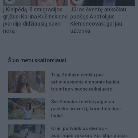
Į Klaipėdą iš emigracijos
Jūros šventę anksčiau
grįžusi Karina Kučinskienė
puošęs Anatolijus
įvardijo didžiausią savo
Klemencovas: gal jau
norą
užtenka
Šiuo metu skaitomiausi
Trijų Zodiako ženklų jau
artimiausiomis dienomis laukia
triumfas visuose reikaluose
Šie Zodiako ženklai pagaliau
pasieks proveržį, kurio taip ilgai
laukė
Orai: po tvankios dienos –
audringas vakaras: kur stipriausiai