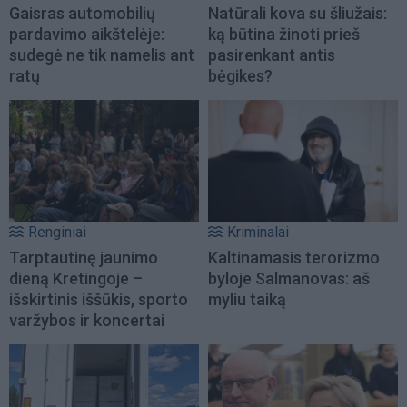
Gaisras automobilių
Natūrali kova su šliužais:
pardavimo aikštelėje:
ką būtina žinoti prieš
sudegė ne tik namelis ant
pasirenkant antis
ratų
bėgikes?
Renginiai
Kriminalai
Tarptautinę jaunimo
Kaltinamasis terorizmo
dieną Kretingoje –
byloje Salmanovas: aš
išskirtinis iššūkis, sporto
myliu taiką
varžybos ir koncertai