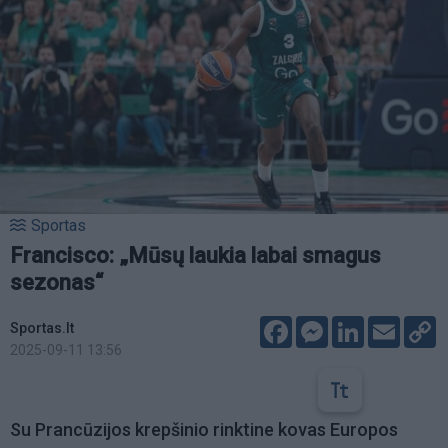
Sportas
Francisco: „Mūsų laukia labai smagus
sezonas“
Facebook
Messenger
LinkedIn
Email
C
Sportas.lt
L
2025-09-11 13:56
Su Prancūzijos krepšinio rinktine kovas Europos