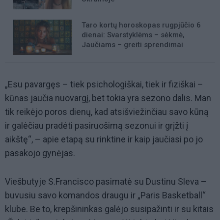
Taro kortų horoskopas rugpjūčio 6
dienai: Svarstyklėms – sėkmė,
Jaučiams – greiti sprendimai
„Esu pavargęs – tiek psichologiškai, tiek ir fiziškai –
kūnas jaučia nuovargį, bet tokia yra sezono dalis. Man
tik reikėjo poros dienų, kad atsišviežinčiau savo kūną
ir galėčiau pradėti pasiruošimą sezonui ir grįžti į
aikštę“, – apie etapą su rinktine ir kaip jaučiasi po jo
pasakojo gynėjas.
Viešbutyje S.Francisco pasimatė su Dustinu Sleva –
buvusiu savo komandos draugu ir „Paris Basketball“
klube. Be to, krepšininkas galėjo susipažinti ir su kitais