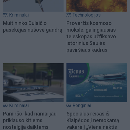
Kriminalai
Technologijos
Muitininko Dulaičio
Proveržis kosmoso
pasekėjas nušovė gandrą
moksle: galingiausias
teleskopas užfiksavo
istorinius Saulės
paviršiaus kadrus
Kriminalai
Renginiai
Pamiršo, kad namai jau
Specialus reisas iš
priklauso kitiems:
Klaipėdos į nemokamą
nostalgija daiktams
vakarėlį „Viena naktis