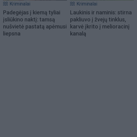
Kriminalai
Kriminalai
Padegėjas į kiemą tyliai
Laukinis ir naminis: stirna
įsliūkino naktį: tamsą
pakliuvo į žvejų tinklus,
nušvietė pastatą apėmusi
karvė įkrito į melioracinį
liepsna
kanalą
Load
More