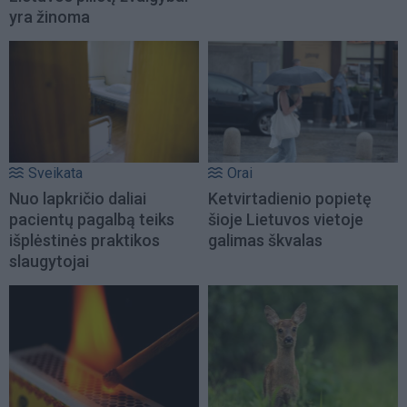
yra žinoma
Sveikata
Orai
Nuo lapkričio daliai
Ketvirtadienio popietę
pacientų pagalbą teiks
šioje Lietuvos vietoje
išplėstinės praktikos
galimas škvalas
slaugytojai