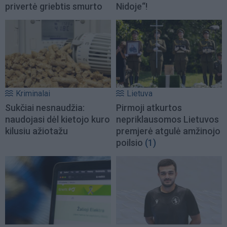
privertė griebtis smurto
Nidoje“!
Kriminalai
Lietuva
Sukčiai nesnaudžia:
Pirmoji atkurtos
naudojasi dėl kietojo kuro
nepriklausomos Lietuvos
kilusiu ažiotažu
premjerė atgulė amžinojo
poilsio
(1)