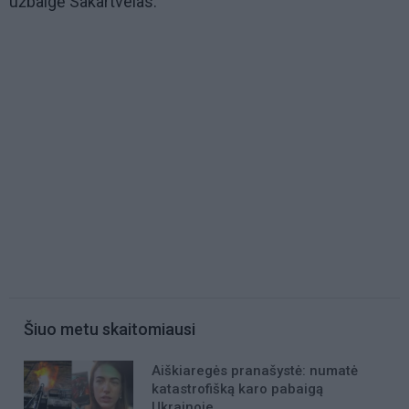
užbaigė Sakartvelas.
Šiuo metu skaitomiausi
Aiškiaregės pranašystė: numatė
katastrofišką karo pabaigą
Ukrainoje