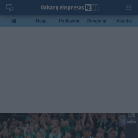
Pereiti
į
pagrindinį
Mobile
Nauji
Podkastai
Renginiai
Vaizdai
turinį
menu
bottom