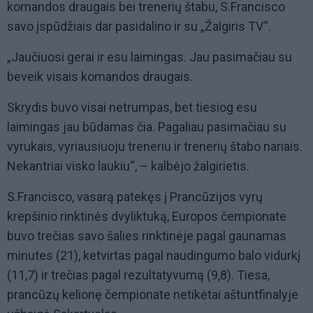
komandos draugais bei trenerių štabu, S.Francisco
savo įspūdžiais dar pasidalino ir su „Žalgiris TV“.
„Jaučiuosi gerai ir esu laimingas. Jau pasimačiau su
beveik visais komandos draugais.
Skrydis buvo visai netrumpas, bet tiesiog esu
laimingas jau būdamas čia. Pagaliau pasimačiau su
vyrukais, vyriausiuoju treneriu ir trenerių štabo nariais.
Nekantriai visko laukiu“, – kalbėjo žalgirietis.
S.Francisco, vasarą patekęs į Prancūzijos vyrų
krepšinio rinktinės dvyliktuką, Europos čempionate
buvo trečias savo šalies rinktinėje pagal gaunamas
minutes (21), ketvirtas pagal naudingumo balo vidurkį
(11,7) ir trečias pagal rezultatyvumą (9,8). Tiesa,
prancūzų kelionę čempionate netikėtai aštuntfinalyje