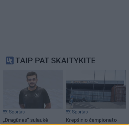
TAIP PAT SKAITYKITE
Sportas
Sportas
„Dragūnas“ sulaukė
Krepšinio čempionato
pastiprinimo: į Klaipėdą
organizavimui - 0,4 mln.