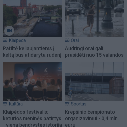
Klaipėda
Orai
Patiltė keliaujantiems į
Audringi orai gali
keltą bus atidaryta rudenį
prasidėti nuo 15 valandos
Kultūra
Sportas
Klaipėdos festivalis:
Krepšinio čempionato
keturios meninės patirtys
organizavimui - 0,4 mln.
- viena bendrystės istorija
eurų