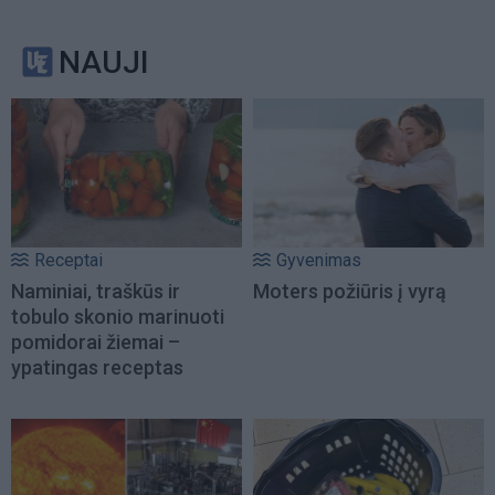
NAUJI
Receptai
Gyvenimas
Naminiai, traškūs ir
Moters požiūris į vyrą
tobulo skonio marinuoti
pomidorai žiemai –
ypatingas receptas