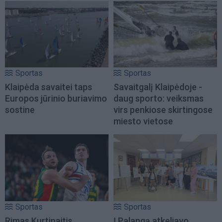
Sportas
Sportas
Klaipėda savaitei taps
Savaitgalį Klaipėdoje -
Europos jūrinio buriavimo
daug sporto: veiksmas
sostine
virs penkiose skirtingose
miesto vietose
Sportas
Sportas
Rimas Kurtinaitis
Į Palangą atkeliavo