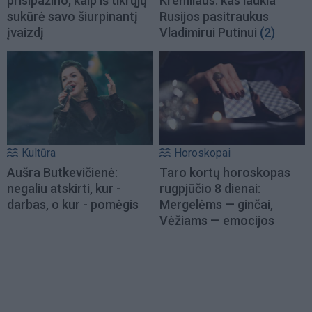
prisipažino, kaip iš tikrųjų
Kremliaus: kas laukia
sukūrė savo šiurpinantį
Rusijos pasitraukus
įvaizdį
Vladimirui Putinui
(2)
Kultūra
Horoskopai
Aušra Butkevičienė:
Taro kortų horoskopas
negaliu atskirti, kur -
rugpjūčio 8 dienai:
darbas, o kur - pomėgis
Mergelėms — ginčai,
Vėžiams — emocijos