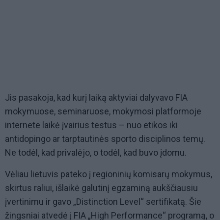
Jis pasakoja, kad kurį laiką aktyviai dalyvavo FIA
mokymuose, seminaruose, mokymosi platformoje
internete laikė įvairius testus – nuo etikos iki
antidopingo ar tarptautinės sporto disciplinos temų.
Ne todėl, kad privalėjo, o todėl, kad buvo įdomu.
Vėliau lietuvis pateko į regioninių komisarų mokymus,
skirtus raliui, išlaikė galutinį egzaminą aukščiausiu
įvertinimu ir gavo „Distinction Level“ sertifikatą. Šie
žingsniai atvedė į FIA „High Performance“ programą, o