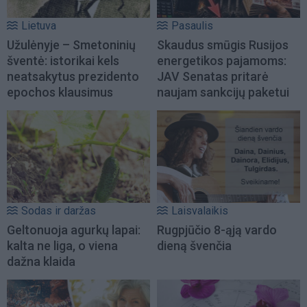
Lietuva
Pasaulis
Užulėnyje – Smetoninių
Skaudus smūgis Rusijos
šventė: istorikai kels
energetikos pajamoms:
neatsakytus prezidento
JAV Senatas pritarė
epochos klausimus
naujam sankcijų paketui
Sodas ir daržas
Laisvalaikis
Geltonuoja agurkų lapai:
Rugpjūčio 8-ąją vardo
kalta ne liga, o viena
dieną švenčia
dažna klaida