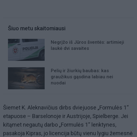
Šiuo metu skaitomiausi
Negrįžo iš Jūros šventės: artimieji
laukė dvi savaites
Pelių ir žiurkių baubas: kas
graužikus gąsdina labiau nei
nuodai
Šiemet K. Aleknavičius dirbs dviejuose „Formulės 1“
etapuose – Barselonoje ir Austrijoje, Spielberge. Jei
kitąmet negautų darbo „Formulės 1“ lenktynes,
pasakoja Kipras, jo licencija būtų vienu lygiu žemesnė