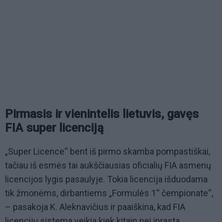
Pirmasis ir vienintelis lietuvis, gavęs
FIA super licenciją
„Super Licence“ bent iš pirmo skamba pompastiškai,
tačiau iš esmės tai aukščiausias oficialių FIA asmenų
licencijos lygis pasaulyje. Tokia licencija išduodama
tik žmonėms, dirbantiems „Formulės 1“ čempionate“,
– pasakoja K. Aleknavičius ir paaiškina, kad FIA
licencijų sistema veikia kiek kitaip nei įprasta