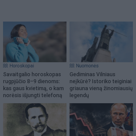
Horoskopai
Nuomonės
Savaitgalio horoskopas
Gediminas Vilniaus
rugpjūčio 8–9 dienoms:
neįkūrė? Istoriko teiginiai
kas gaus kvietimą, o kam
griauna vieną žinomiausių
norėsis išjungti telefoną
legendų