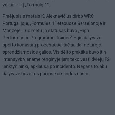
vėliau – ir į „Formulę 1“.
Praėjusiais metais K. Aleknavičius dirbo WRC
Portugalijoje, „Formulės 1“ etapuose Barselonoje ir
Monzoje. Tuo metu jo statusas buvo „High
Performance Programme Trainee“ – jis dalyvavo
sporto komisarų procesuose, tačiau dar neturėjo
sprendžiamosios galios. Vis dėlto praktika buvo itin
intensyvi: viename renginyje jam teko vesti dviejų F2
lenktynininkų apklausą po incidento. Negana to, abu
dalyvavę buvo tos pačios komandos nariai.