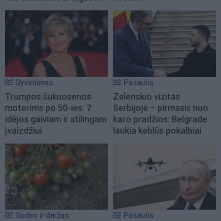
Gyvenimas
Pasaulis
Trumpos šukuosenos
Zelenskio vizitas
moterims po 50-ies: 7
Serbijoje – pirmasis nuo
idėjos gaiviam ir stilingam
karo pradžios: Belgrade
įvaizdžiui
laukia keblūs pokalbiai
Sodas ir daržas
Pasaulis