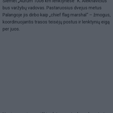
Šiemet „Aurum 1006 km lenktynėse“ K. Aleknavičius
bus varžybų vadovas. Pastaruosius dvejus metus
Palangoje jis dirbo kaip „chief flag marshal“ – žmogus,
koordinuojantis trasos teisėjų postus ir lenktynių eigą
per juos.