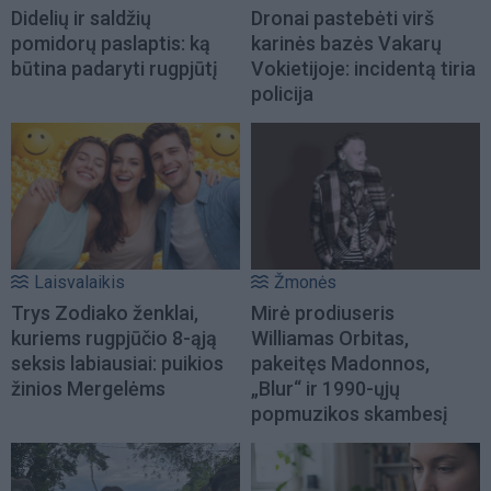
Didelių ir saldžių
Dronai pastebėti virš
pomidorų paslaptis: ką
karinės bazės Vakarų
būtina padaryti rugpjūtį
Vokietijoje: incidentą tiria
policija
Laisvalaikis
Žmonės
Trys Zodiako ženklai,
Mirė prodiuseris
kuriems rugpjūčio 8-ąją
Williamas Orbitas,
seksis labiausiai: puikios
pakeitęs Madonnos,
žinios Mergelėms
„Blur“ ir 1990-ųjų
popmuzikos skambesį