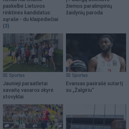
paskelbė Lietuvos
žiemos paralimpinių
rinktinės kandidatus:
žaidynių paroda
sąraše - du klaipėdiečiai
(3)
Sportas
Sportas
Jaunieji paraatletai
Evansas pasirašė sutartį
savaitę vasaros skyrė
su „Žalgiriu“
stovyklai