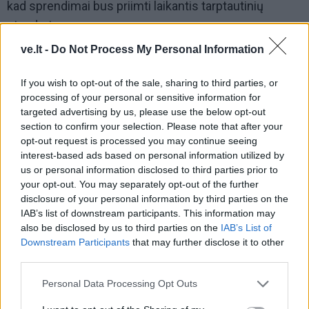
kad sprendimai bus priimti laikantis tarptautinių
standartų.
ve.lt -
Do Not Process My Personal Information
If you wish to opt-out of the sale, sharing to third parties, or
processing of your personal or sensitive information for
targeted advertising by us, please use the below opt-out
section to confirm your selection. Please note that after your
opt-out request is processed you may continue seeing
interest-based ads based on personal information utilized by
Į Klaipėdą iš emigracijos
Jūros šventę anksčiau
us or personal information disclosed to third parties prior to
grįžusi Karina Kučinskienė
puošęs Anatolijus
your opt-out. You may separately opt-out of the further
įvardijo didžiausią savo
Klemencovas: gal jau
disclosure of your personal information by third parties on the
norą
užtenka
IAB’s list of downstream participants. This information may
also be disclosed by us to third parties on the
IAB’s List of
Downstream Participants
that may further disclose it to other
third parties.
Šiuo metu skaitomiausi
Personal Data Processing Opt Outs