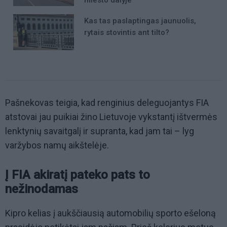
Kas tas paslaptingas jaunuolis,
rytais stovintis ant tilto?
Pašnekovas teigia, kad renginius deleguojantys FIA
atstovai jau puikiai žino Lietuvoje vykstantį ištvermės
lenktynių savaitgalį ir supranta, kad jam tai – lyg
varžybos namų aikštelėje.
Į FIA akiratį pateko pats to
nežinodamas
Kipro kelias į aukščiausią automobilių sporto ešeloną