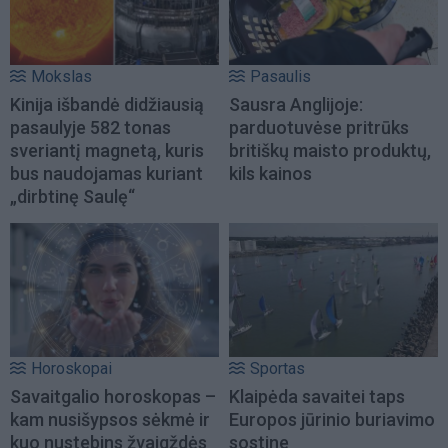
Mokslas
Pasaulis
Kinija išbandė didžiausią
Sausra Anglijoje:
pasaulyje 582 tonas
parduotuvėse pritrūks
sveriantį magnetą, kuris
britiškų maisto produktų,
bus naudojamas kuriant
kils kainos
„dirbtinę Saulę“
Horoskopai
Sportas
Savaitgalio horoskopas –
Klaipėda savaitei taps
kam nusišypsos sėkmė ir
Europos jūrinio buriavimo
kuo nustebins žvaigždės
sostine