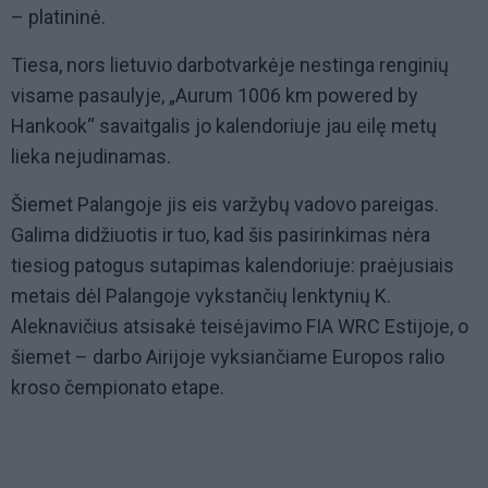
– platininė.
Tiesa, nors lietuvio darbotvarkėje nestinga renginių
visame pasaulyje, „Aurum 1006 km powered by
Hankook“ savaitgalis jo kalendoriuje jau eilę metų
lieka nejudinamas.
Šiemet Palangoje jis eis varžybų vadovo pareigas.
Galima didžiuotis ir tuo, kad šis pasirinkimas nėra
tiesiog patogus sutapimas kalendoriuje: praėjusiais
metais dėl Palangoje vykstančių lenktynių K.
Aleknavičius atsisakė teisėjavimo FIA WRC Estijoje, o
šiemet – darbo Airijoje vyksiančiame Europos ralio
kroso čempionato etape.