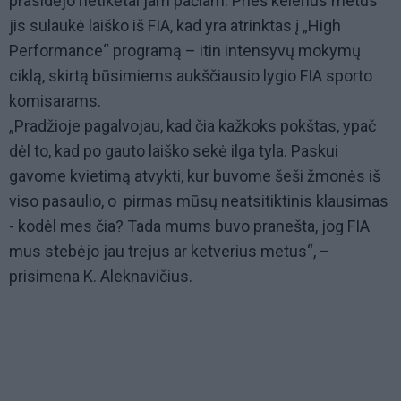
prasidėjo netikėtai jam pačiam. Prieš kelerius metus
jis sulaukė laiško iš FIA, kad yra atrinktas į „High
Performance“ programą – itin intensyvų mokymų
ciklą, skirtą būsimiems aukščiausio lygio FIA sporto
komisarams.
„Pradžioje pagalvojau, kad čia kažkoks pokštas, ypač
dėl to, kad po gauto laiško sekė ilga tyla. Paskui
gavome kvietimą atvykti, kur buvome šeši žmonės iš
viso pasaulio, o pirmas mūsų neatsitiktinis klausimas
- kodėl mes čia? Tada mums buvo pranešta, jog FIA
mus stebėjo jau trejus ar ketverius metus“, –
prisimena K. Aleknavičius.