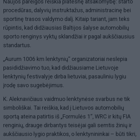
Naujos pareigos reiškia platesnę atsakomybę: starto
procedūras, dalyvių instruktažus, administracinę bei
sportinę trasos valdymo dalį. Kitaip tariant, jam teks
rūpintis, kad didžiausias Baltijos šalyse automobilių
sporto renginys vyktų sklandžiai ir pagal aukščiausius
standartus.
„Aurum 1006 km lenktynių“ organizatoriai neslepia
pasididžiavimo tuo, kad didžiausiame Lietuvoje
lenktynių festivalyje dirba lietuviai, pasauliniu lygiu
įrodę savo sugebėjimus.
K. Aleknavičiaus vaidmuo lenktynėse svarbus ne tik
simboliškai. Tai reiškia, kad į Lietuvos automobilių
sportą ateina patirtis iš „Formulės 1“, WRC ir kitų FIA
renginių, drauge dirbantys teisėjai gali semtis žinių ir
aukščiausio lygio praktikos, o lenktynininkai – būti tikri,