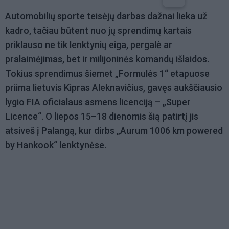
Automobilių sporte teisėjų darbas dažnai lieka už
kadro, tačiau būtent nuo jų sprendimų kartais
priklauso ne tik lenktynių eiga, pergalė ar
pralaimėjimas, bet ir milijoninės komandų išlaidos.
Tokius sprendimus šiemet „Formulės 1“ etapuose
priima lietuvis Kipras Aleknavičius, gavęs aukščiausio
lygio FIA oficialaus asmens licenciją – „Super
Licence“. O liepos 15–18 dienomis šią patirtį jis
atsiveš į Palangą, kur dirbs „Aurum 1006 km powered
by Hankook“ lenktynėse.