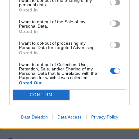
I want to opt-out of the Sharing of my
Rekordiškai nusekęs Dunojus
personal data.
atidengė II pasaulinio karo laikų
Opted In
radinius
I want to opt-out of the Sale of my
Personal Data.
Mirė garsi lietuvių aktorė: „Jos
Opted In
vaidmenys išliks Lietuvos teatro
istorijoje“
I want to opt-out of processing my
Personal Data for Targeted Advertising.
Opted In
„Fūristas“ į judrią sankryžą įlėkė „ant
rankinio“: vilkiko puspriekabės ratai
I want to opt-out of Collection, Use,
pakilo į orą
Retention, Sale, and/or Sharing of my
Personal Data that Is Unrelated with the
Purposes for which it was collected.
Opted Out
CONFIRM
Raktažodžiai
palanga
lenktynės
f1
Data Deletion
Data Access
Privacy Policy