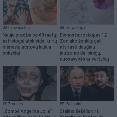
Laisvalaikis
Horoskopai
Nauja pradžia po 60 metų:
Dienos horoskopas 12
astrologai atskleidė, kurių
Zodiako ženklų: gali
mėnesių atstovų laukia
atsirasti daugiau
pokyčiai
jautrumo dėl pinigų,
nuosavybės ar vertybių
Žmonės
Pasaulis
„Zombė Angelina Jolie“
Stalino šešėlis virš