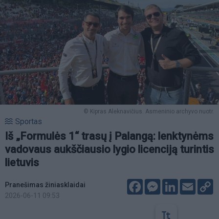
© Kipras Aleknavičius. Asmeninio archyvo nuotr.
Sportas
Iš „Formulės 1“ trasų į Palangą: lenktynėms
vadovaus aukščiausio lygio licenciją turintis
lietuvis
Facebook
Messenger
LinkedIn
Email
C
Pranešimas žiniasklaidai
L
2026-06-11 09:53