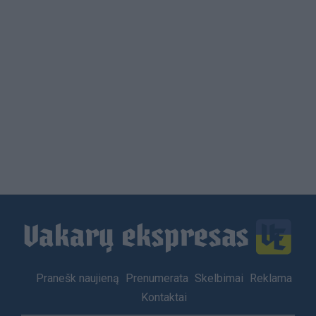
Load
More
Footer
Pranešk naujieną
Prenumerata
Skelbimai
Reklama
menu
Kontaktai