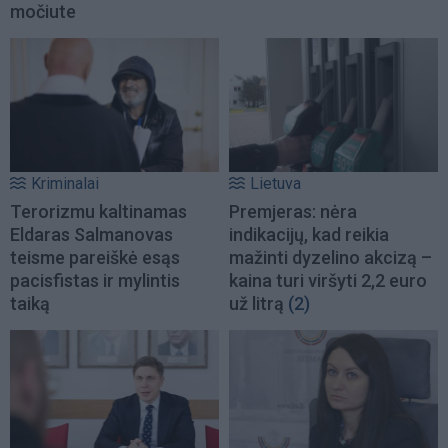
močiute
Kriminalai
Lietuva
Terorizmu kaltinamas
Premjeras: nėra
Eldaras Salmanovas
indikacijų, kad reikia
teisme pareiškė esąs
mažinti dyzelino akcizą –
pacisfistas ir mylintis
kaina turi viršyti 2,2 euro
taiką
už litrą
(2)