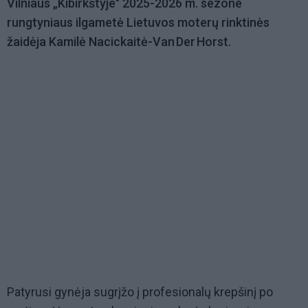
Vilniaus „Kibirkštyje" 2025-2026 m. sezone
rungtyniaus ilgametė Lietuvos moterų rinktinės
žaidėja Kamilė Nacickaitė-Van Der Horst.
Patyrusi gynėja sugrįžo į profesionalų krepšinį po