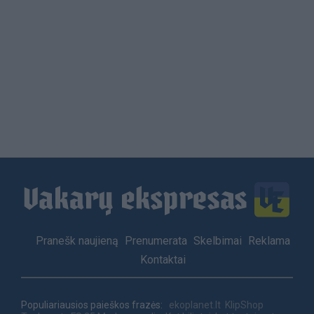
Load
More
Footer
Pranešk naujieną
Prenumerata
Skelbimai
Reklama
menu
Kontaktai
Populiariausios paieškos frazės:
ekoplanet.lt
KlipShop