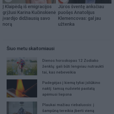
Į Klaipėdą iš emigracijos
Jūros šventę anksčiau
grįžusi Karina Kučinskienė
puošęs Anatolijus
įvardijo didžiausią savo
Klemencovas: gal jau
norą
užtenka
Šiuo metu skaitomiausi
Dienos horoskopas 12 Zodiako
ženklų: gali būti lengviau nutraukti
tai, kas nebeveikia
Padegėjas į kiemą tyliai įsliūkino
naktį: tamsą nušvietė pastatą
apėmusi liepsna
Plaukai mažiau riebaluosis: į
šampūną tereikia įberti vieną