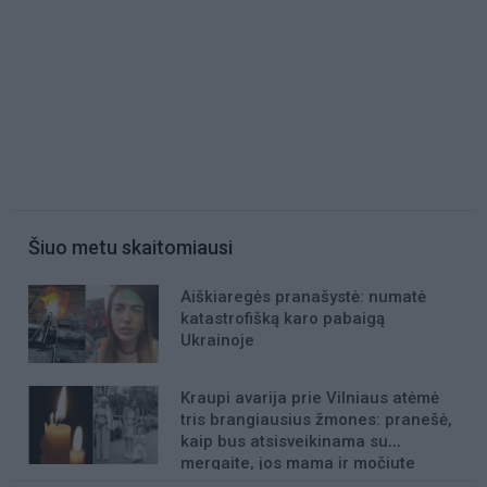
Šiuo metu skaitomiausi
Aiškiaregės pranašystė: numatė
katastrofišką karo pabaigą
Ukrainoje
Kraupi avarija prie Vilniaus atėmė
tris brangiausius žmones: pranešė,
kaip bus atsisveikinama su
mergaite, jos mama ir močiute