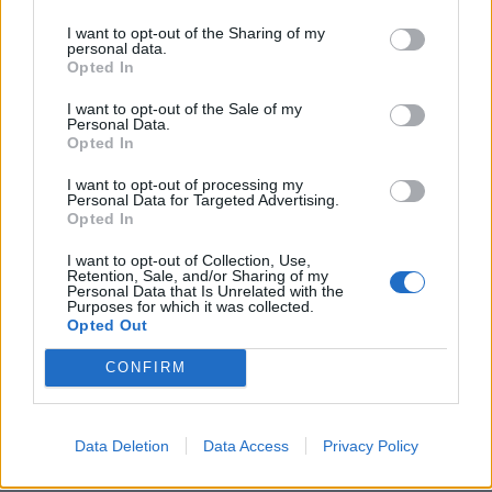
Sportas
Sportas
I want to opt-out of the Sharing of my
personal data.
Aiškėja Modesto
Klaipėdos paplūdimių
Opted In
Paulausko skulptūros
gelbėtojai – Lietuvos
pastatymo data:
čempionai: Juodkrantėje
I want to opt-out of the Sale of my
Personal Data.
nuomonę apie ją išsakė ir
iškovojo pirmąją vietą
Opted In
pats olimpinis čempionas
I want to opt-out of processing my
Personal Data for Targeted Advertising.
Opted In
I want to opt-out of Collection, Use,
Retention, Sale, and/or Sharing of my
Personal Data that Is Unrelated with the
Purposes for which it was collected.
Opted Out
Sportas
Sportas
CONFIRM
Lietuvos čempionų
„Neptūnas“ atsisveikino
klaipėdiečių sveikata
su aukštaūgiu
rūpinsis naujas komandos
Data Deletion
Data Access
Privacy Policy
narys