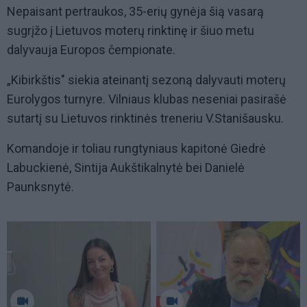
Nepaisant pertraukos, 35-erių gynėja šią vasarą
sugrįžo į Lietuvos moterų rinktinę ir šiuo metu
dalyvauja Europos čempionate.
„Kibirkštis" siekia ateinantį sezoną dalyvauti moterų
Eurolygos turnyre. Vilniaus klubas neseniai pasirašė
sutartį su Lietuvos rinktinės treneriu V.Stanišausku.
Komandoje ir toliau rungtyniaus kapitonė Giedrė
Labuckienė, Sintija Aukštikalnytė bei Danielė
Paunksnytė.