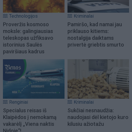
Technologijos
Kriminalai
Proveržis kosmoso
Pamiršo, kad namai jau
moksle: galingiausias
priklauso kitiems:
teleskopas užfiksavo
nostalgija daiktams
istorinius Saulės
privertė griebtis smurto
paviršiaus kadrus
Renginiai
Kriminalai
Specialus reisas iš
Sukčiai nesnaudžia:
Klaipėdos į nemokamą
naudojasi dėl kietojo kuro
vakarėlį „Viena naktis
kilusiu ažiotažu
Nidoje“!