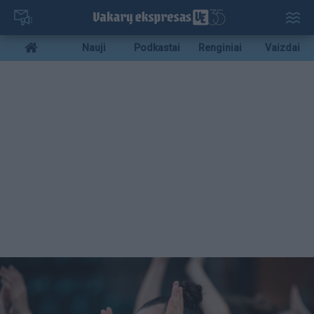
Pereiti
į
pagrindinį
Mobile
Nauji
Podkastai
Renginiai
Vaizdai
turinį
menu
bottom