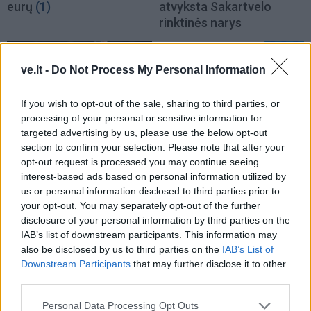
eurų
(1)
atvyksta Sakartvelo
rinktinės narys
ve.lt -
Do Not Process My Personal Information
If you wish to opt-out of the sale, sharing to third parties, or
processing of your personal or sensitive information for
targeted advertising by us, please use the below opt-out
Sportas
Sportas
section to confirm your selection. Please note that after your
Problemos tęsiasi:
Po rasizmo skandalo
opt-out request is processed you may continue seeing
interest-based ads based on personal information utilized by
iškritus Butkevičiui, į
prabilo pasaulio
us or personal information disclosed to third parties prior to
rinktinę kviečiamas
čempionei kenkęs lietuvis,
your opt-out. You may separately opt-out of the further
„Juventus“ puolėjas
jo veiksmus tirs policija
disclosure of your personal information by third parties on the
IAB’s list of downstream participants. This information may
also be disclosed by us to third parties on the
IAB’s List of
Downstream Participants
that may further disclose it to other
third parties.
Personal Data Processing Opt Outs