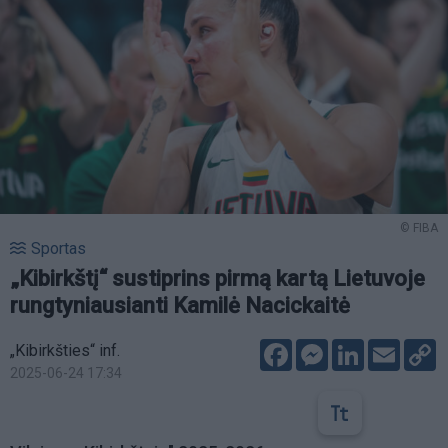
© FIBA
Sportas
„Kibirkštį“ sustiprins pirmą kartą Lietuvoje
rungtyniausianti Kamilė Nacickaitė
Facebook
Messenger
LinkedIn
Email
C
„Kibirkšties“ inf.
L
2025-06-24 17:34