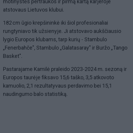
motinystės pertraukos ir pirmą kartą karjeroje
atstovaus Lietuvos klubui.
182 cm ūgio krepšininkė iki šiol profesionaliai
rungtyniavo tik užsienyje. Ji atstovavo aukščiausio
lygio Europos klubams, tarp kurių - Stambulo
„Fenerbahče", Stambulo „Galatasaray" ir Buržo „Tango
Basket".
Pastarajame Kamilė praleido 2023-2024 m. sezoną ir
Europos taurėje fiksavo 15,6 taško, 3,5 atkovoto
kamuolio, 2,1 rezultatyvaus perdavimo bei 15,1
naudingumo balo statistiką.