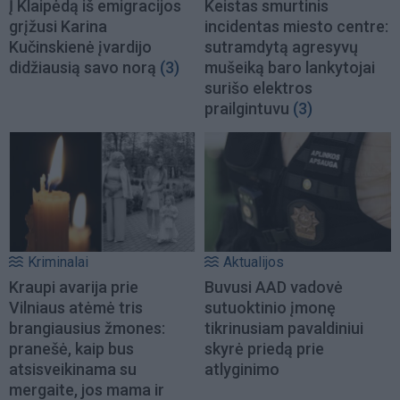
Į Klaipėdą iš emigracijos
Keistas smurtinis
grįžusi Karina
incidentas miesto centre:
Kučinskienė įvardijo
sutramdytą agresyvų
didžiausią savo norą
(3)
mušeiką baro lankytojai
surišo elektros
prailgintuvu
(3)
Kriminalai
Aktualijos
Kraupi avarija prie
Buvusi AAD vadovė
Vilniaus atėmė tris
sutuoktinio įmonę
brangiausius žmones:
tikrinusiam pavaldiniui
pranešė, kaip bus
skyrė priedą prie
atsisveikinama su
atlyginimo
mergaite, jos mama ir