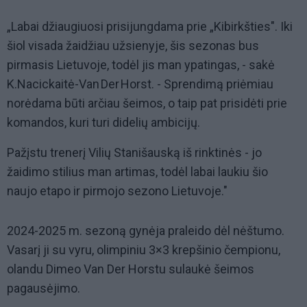
„Labai džiaugiuosi prisijungdama prie „Kibirkšties". Iki
šiol visada žaidžiau užsienyje, šis sezonas bus
pirmasis Lietuvoje, todėl jis man ypatingas, - sakė
K.Nacickaitė-Van Der Horst. - Sprendimą priėmiau
norėdama būti arčiau šeimos, o taip pat prisidėti prie
komandos, kuri turi didelių ambicijų.
Pažįstu trenerį Vilių Stanišauską iš rinktinės - jo
žaidimo stilius man artimas, todėl labai laukiu šio
naujo etapo ir pirmojo sezono Lietuvoje."
2024-2025 m. sezoną gynėja praleido dėl nėštumo.
Vasarį ji su vyru, olimpiniu 3×3 krepšinio čempionu,
olandu Dimeo Van Der Horstu sulaukė šeimos
pagausėjimo.