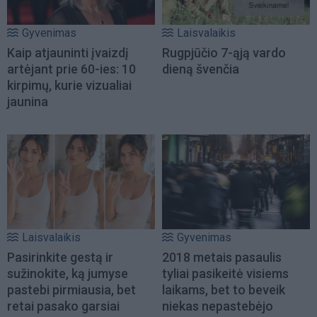
Gyvenimas
Laisvalaikis
Kaip atjauninti įvaizdį
Rugpjūčio 7-ąją vardo
artėjant prie 60-ies: 10
dieną švenčia
kirpimų, kurie vizualiai
jaunina
Laisvalaikis
Gyvenimas
Pasirinkite gestą ir
2018 metais pasaulis
sužinokite, ką jumyse
tyliai pasikeitė visiems
pastebi pirmiausia, bet
laikams, bet to beveik
retai pasako garsiai
niekas nepastebėjo