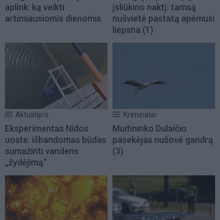
aplink: ką veikti
įsliūkino naktį: tamsą
artimiausiomis dienomis
nušvietė pastatą apėmusi
liepsna
(1)
Aktualijos
Kriminalai
Eksperimentas Nidos
Muitininko Dulaičio
uoste: išbandomas būdas
pasekėjas nušovė gandrą
sumažinti vandens
(3)
„žydėjimą“