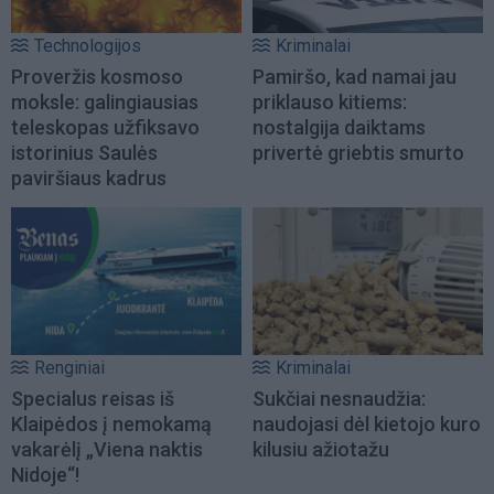
Technologijos
Kriminalai
Proveržis kosmoso
Pamiršo, kad namai jau
moksle: galingiausias
priklauso kitiems:
teleskopas užfiksavo
nostalgija daiktams
istorinius Saulės
privertė griebtis smurto
paviršiaus kadrus
Renginiai
Kriminalai
Specialus reisas iš
Sukčiai nesnaudžia:
Klaipėdos į nemokamą
naudojasi dėl kietojo kuro
vakarėlį „Viena naktis
kilusiu ažiotažu
Nidoje“!