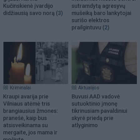
Kučinskienė įvardijo
sutramdytą agresyvų
didžiausią savo norą
(3)
mušeiką baro lankytojai
surišo elektros
prailgintuvu
(2)
Kriminalai
Aktualijos
Kraupi avarija prie
Buvusi AAD vadovė
Vilniaus atėmė tris
sutuoktinio įmonę
brangiausius žmones:
tikrinusiam pavaldiniui
pranešė, kaip bus
skyrė priedą prie
atsisveikinama su
atlyginimo
mergaite, jos mama ir
močiute