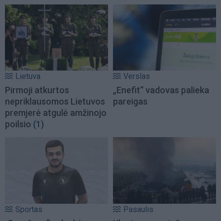
Lietuva
Verslas
Pirmoji atkurtos
„Enefit“ vadovas palieka
nepriklausomos Lietuvos
pareigas
premjerė atgulė amžinojo
poilsio
(1)
Sportas
Pasaulis