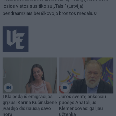
iosios vietos susitiko su „Talsi" (Latvija)
bendraamžiais bei iškovojo bronzos medalius!
Į Klaipėdą iš emigracijos
Jūros šventę anksčiau
grįžusi Karina Kučinskienė
puošęs Anatolijus
įvardijo didžiausią savo
Klemencovas: gal jau
norą
užtenka