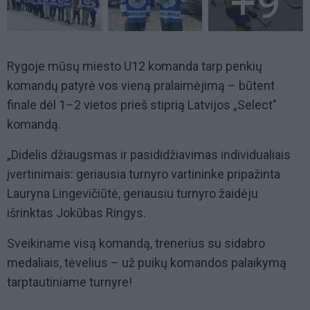
+9
Rygoje mūsų miesto U12 komanda tarp penkių
komandų patyrė vos vieną pralaimėjimą – būtent
finale dėl 1–2 vietos prieš stiprią Latvijos „Select"
komandą.
„Didelis džiaugsmas ir pasididžiavimas individualiais
įvertinimais: geriausia turnyro vartininke pripažinta
Lauryna Lingevičiūtė, geriausiu turnyro žaidėju
išrinktas Jokūbas Ringys.
Sveikiname visą komandą, trenerius su sidabro
medaliais, tėvelius – už puikų komandos palaikymą
tarptautiniame turnyre!