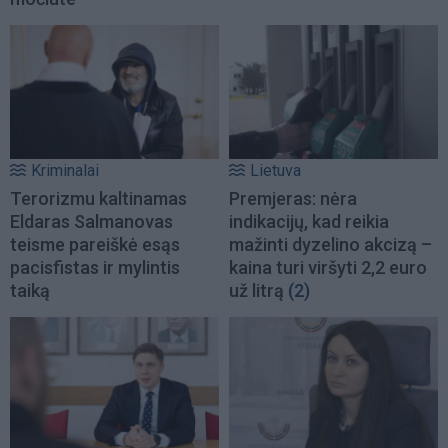
Kriminalai
Lietuva
Terorizmu kaltinamas
Premjeras: nėra
Eldaras Salmanovas
indikacijų, kad reikia
teisme pareiškė esąs
mažinti dyzelino akcizą –
pacisfistas ir mylintis
kaina turi viršyti 2,2 euro
taiką
už litrą
(2)