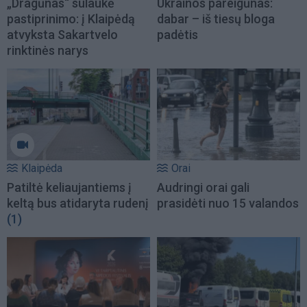
„Dragūnas“ sulaukė
Ukrainos pareigūnas:
pastiprinimo: į Klaipėdą
dabar – iš tiesų bloga
atvyksta Sakartvelo
padėtis
rinktinės narys
Klaipėda
Orai
Patiltė keliaujantiems į
Audringi orai gali
keltą bus atidaryta rudenį
prasidėti nuo 15 valandos
(1)