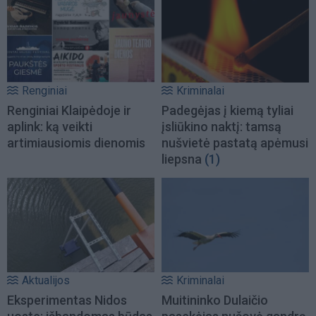
Renginiai
Kriminalai
Renginiai Klaipėdoje ir
Padegėjas į kiemą tyliai
aplink: ką veikti
įsliūkino naktį: tamsą
artimiausiomis dienomis
nušvietė pastatą apėmusi
liepsna
(1)
Aktualijos
Kriminalai
Eksperimentas Nidos
Muitininko Dulaičio