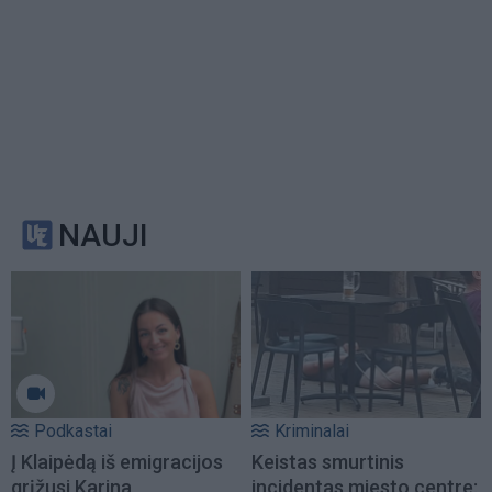
NAUJI
Podkastai
Kriminalai
Į Klaipėdą iš emigracijos
Keistas smurtinis
grįžusi Karina
incidentas miesto centre: