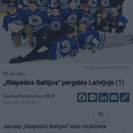
© „Klaipėdos Baltijos" nuotr.
Sportas
„Klaipėdos Baltijos" pergalės Latvijoje
(1)
Facebook
Messenger
LinkedIn
Email
C
,
Paulius Matulevičius
VE.LT
L
2026-05-19 14:39
Jaunieji „Klaipėdos Baltijos" ledo ritulininkai