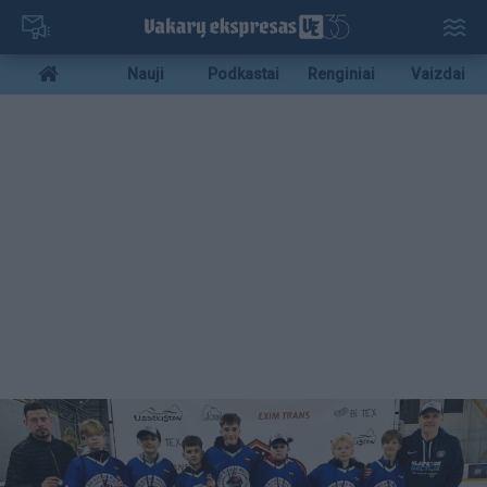
Pereiti
į
pagrindinį
Mobile
Nauji
Podkastai
Renginiai
Vaizdai
turinį
menu
bottom