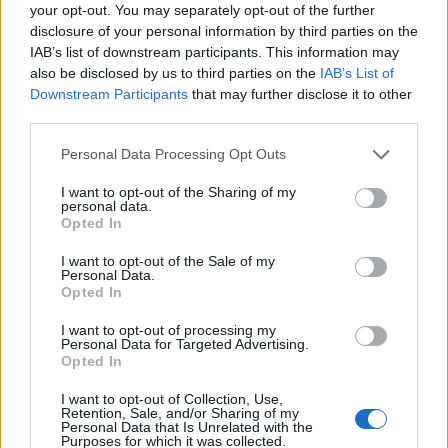
your opt-out. You may separately opt-out of the further
disclosure of your personal information by third parties on the
IAB’s list of downstream participants. This information may
also be disclosed by us to third parties on the
IAB’s List of
Downstream Participants
that may further disclose it to other
Sportas
Sportas
third parties.
Problemos tęsiasi:
Po rasizmo skandalo
iškritus Butkevičiui, į
prabilo pasaulio
Personal Data Processing Opt Outs
rinktinę kviečiamas
čempionei kenkęs lietuvis,
I want to opt-out of the Sharing of my
„Juventus“ puolėjas
jo veiksmus tirs policija
personal data.
Opted In
I want to opt-out of the Sale of my
Personal Data.
Opted In
I want to opt-out of processing my
Personal Data for Targeted Advertising.
Opted In
Sportas
Sportas
I want to opt-out of Collection, Use,
Aiškėja Modesto
Klaipėdos paplūdimių
Retention, Sale, and/or Sharing of my
Paulausko skulptūros
gelbėtojai – Lietuvos
Personal Data that Is Unrelated with the
Purposes for which it was collected.
pastatymo data:
čempionai: Juodkrantėje