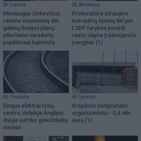
Lietuva
Aktualijos
Mindaugas Sinkevičius
Prokuratūra atnaujino
ramina visuomenę dėl
nutrauktą tyrimą dėl per
galimų Rusijos planų:
LSDP tarybos posėdį
piliečiams nereikėtų
rasto slapta įrašinėjančio
papildomai baimintis
įrenginio
(1)
Pasaulis
Sportas
Dingus elektrai ryšių
Krepšinio čempionato
centre, didelėje Anglijos
organizavimui - 0,4 mln.
dalyje sutriko geležinkelių
eurų
(1)
eismas