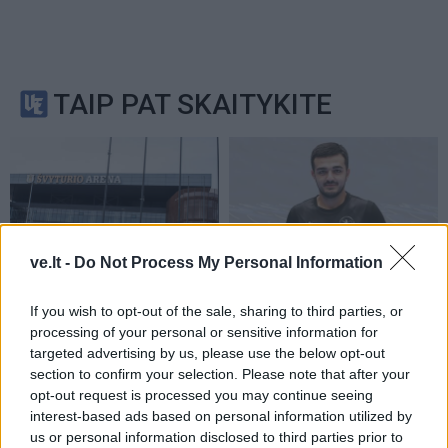
TAIP PAT SKAITYKITE
ve.lt -
Do Not Process My Personal Information
Sportas
Sportas
Krepšinio čempionato
„Dragūnas“ sulaukė
If you wish to opt-out of the sale, sharing to third parties, or
organizavimui - 0,4 mln.
pastiprinimo: į Klaipėdą
processing of your personal or sensitive information for
targeted advertising by us, please use the below opt-out
eurų
(1)
atvyksta Sakartvelo
section to confirm your selection. Please note that after your
rinktinės narys
opt-out request is processed you may continue seeing
interest-based ads based on personal information utilized by
us or personal information disclosed to third parties prior to