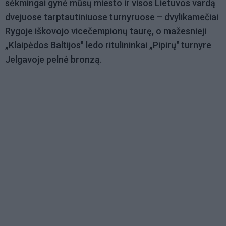
sėkmingai gynė mūsų miesto ir visos Lietuvos vardą
dvejuose tarptautiniuose turnyruose – dvylikamečiai
Rygoje iškovojo vicečempionų taurę, o mažesnieji
„Klaipėdos Baltijos" ledo ritulininkai „Pipirų" turnyre
Jelgavoje pelnė bronzą.