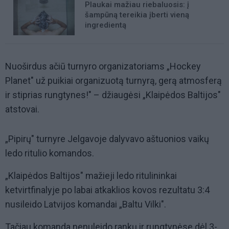
Plaukai mažiau riebaluosis: į
šampūną tereikia įberti vieną
ingredientą
Nuoširdus ačiū turnyro organizatoriams „Hockey
Planet" už puikiai organizuotą turnyrą, gerą atmosferą
ir stiprias rungtynes!" – džiaugėsi „Klaipėdos Baltijos"
atstovai.
„Pipirų" turnyre Jelgavoje dalyvavo aštuonios vaikų
ledo ritulio komandos.
„Klaipėdos Baltijos" mažieji ledo ritulininkai
ketvirtfinalyje po labai atkaklios kovos rezultatu 3:4
nusileido Latvijos komandai „Baltu Vilki".
Tačiau komanda nenuleido rankų ir rungtynėse dėl 3-