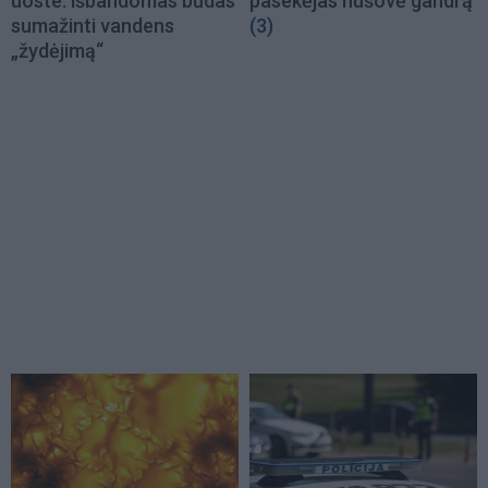
uoste: išbandomas būdas
pasekėjas nušovė gandrą
sumažinti vandens
(3)
„žydėjimą“