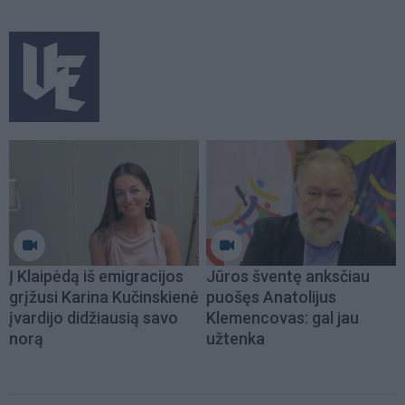
Į Klaipėdą iš emigracijos
Jūros šventę anksčiau
grįžusi Karina Kučinskienė
puošęs Anatolijus
įvardijo didžiausią savo
Klemencovas: gal jau
norą
užtenka