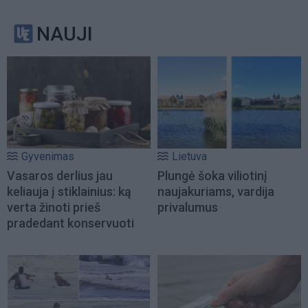
NAUJI
Gyvenimas
Lietuva
Vasaros derlius jau
Plungė šoka viliotinį
keliauja į stiklainius: ką
naujakuriams, vardija
verta žinoti prieš
privalumus
pradedant konservuoti