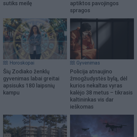
sutiks meilę
aptiktos pavojingos
spragos
Horoskopai
Gyvenimas
Šių Zodiako ženklų
Policija atnaujino
gyvenimas labai greitai
žmogžudystės bylą, dėl
apsisuks 180 laipsnių
kurios nekaltas vyras
kampu
kalėjo 38 metus – tikrasis
kaltininkas vis dar
ieškomas