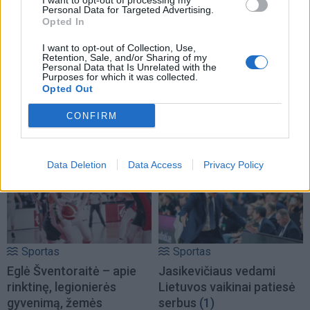
I want to opt-out of processing my
Personal Data for Targeted Advertising.
Opted In
I want to opt-out of Collection, Use,
Retention, Sale, and/or Sharing of my
Personal Data that Is Unrelated with the
Purposes for which it was collected.
Sportas
Sportas
Opted Out
„Rytą“ papildė vilniečius
Prieš varžybas jūroje
Čempionų lygoje
buriuotojai pasirodė
CONFIRM
skriaudęs amerikietis
miesto gatvėse
(2)
Data Deletion
Data Access
Privacy Policy
Sportas
Sportas
Eglė Šventoraitė – apie
Jasikevičiaus vedami
rinktinę, legionierės
Lietuvos vaikinai patiesė
gyvenimą, žemės
serbus
(1)