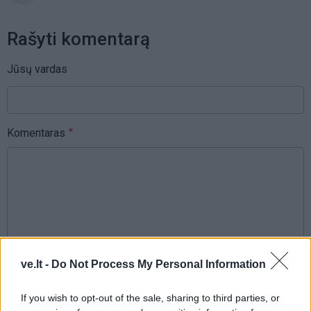
Rašyti komentarą
Jūsų vardas
Komentaras
ve.lt -
Do Not Process My Personal Information
This site is protected by
Sutinku su
taisyklėmis
reCAPTCHA and the Google
If you wish to opt-out of the sale, sharing to third parties, or