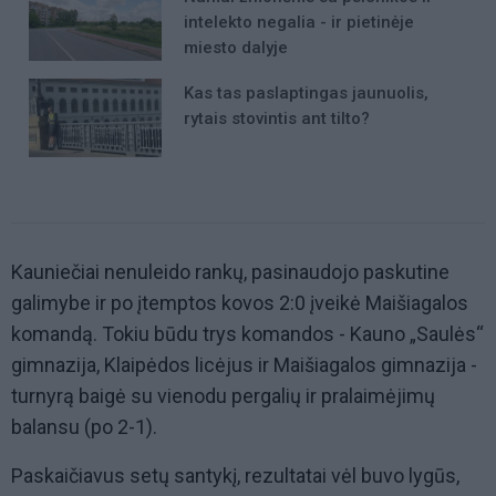
intelekto negalia - ir pietinėje
miesto dalyje
Kas tas paslaptingas jaunuolis,
rytais stovintis ant tilto?
Kauniečiai nenuleido rankų, pasinaudojo paskutine
galimybe ir po įtemptos kovos 2:0 įveikė Maišiagalos
komandą. Tokiu būdu trys komandos - Kauno „Saulės“
gimnazija, Klaipėdos licėjus ir Maišiagalos gimnazija -
turnyrą baigė su vienodu pergalių ir pralaimėjimų
balansu (po 2-1).
Paskaičiavus setų santykį, rezultatai vėl buvo lygūs,