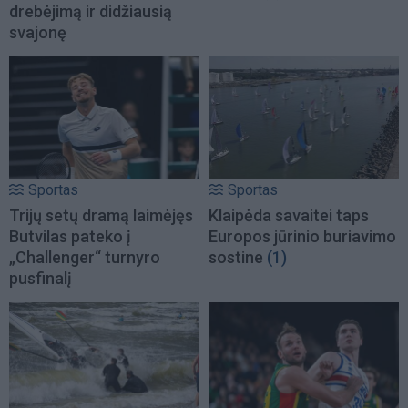
drebėjimą ir didžiausią
svajonę
Sportas
Sportas
Trijų setų dramą laimėjęs
Klaipėda savaitei taps
Butvilas pateko į
Europos jūrinio buriavimo
„Challenger“ turnyro
sostine
(1)
pusfinalį