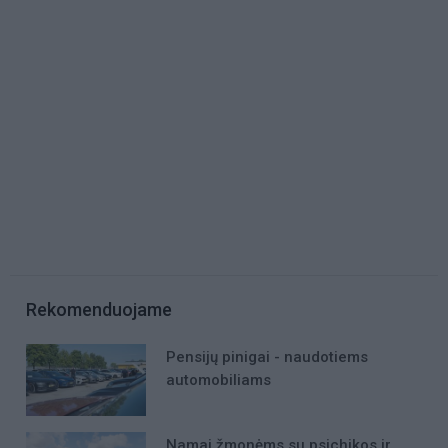
Rekomenduojame
Pensijų pinigai - naudotiems
automobiliams
Namai žmonėms su psichikos ir