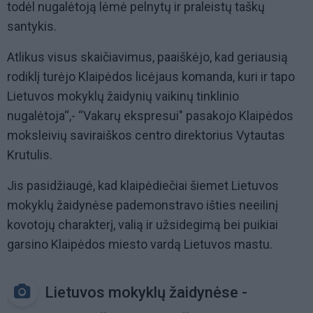
todėl nugalėtoją lėmė pelnytų ir praleistų taškų
santykis.
Atlikus visus skaičiavimus, paaiškėjo, kad geriausią
rodiklį turėjo Klaipėdos licėjaus komanda, kuri ir tapo
Lietuvos mokyklų žaidynių vaikinų tinklinio
nugalėtoja“,- “Vakarų ekspresui" pasakojo Klaipėdos
moksleivių saviraiškos centro direktorius Vytautas
Krutulis.
Jis pasidžiaugė, kad klaipėdiečiai šiemet Lietuvos
mokyklų žaidynėse pademonstravo išties neeilinį
kovotojų charakterį, valią ir užsidegimą bei puikiai
garsino Klaipėdos miesto vardą Lietuvos mastu.
Lietuvos mokyklų žaidynėse -