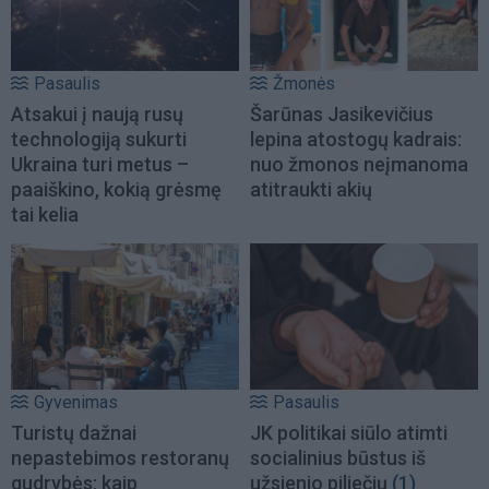
Pasaulis
Žmonės
Atsakui į naują rusų
Šarūnas Jasikevičius
technologiją sukurti
lepina atostogų kadrais:
Ukraina turi metus –
nuo žmonos neįmanoma
paaiškino, kokią grėsmę
atitraukti akių
tai kelia
Gyvenimas
Pasaulis
Turistų dažnai
JK politikai siūlo atimti
nepastebimos restoranų
socialinius būstus iš
gudrybės: kaip
užsienio piliečių
(1)