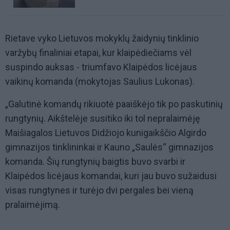
Rietave vyko Lietuvos mokyklų žaidynių tinklinio
varžybų finaliniai etapai, kur klaipėdiečiams vėl
suspindo auksas - triumfavo Klaipėdos licėjaus
vaikinų komanda (mokytojas Saulius Lukonas).
„Galutinė komandų rikiuotė paaiškėjo tik po paskutinių
rungtynių. Aikštelėje susitiko iki tol nepralaimėję
Maišiagalos Lietuvos Didžiojo kunigaikščio Algirdo
gimnazijos tinklininkai ir Kauno „Saulės“ gimnazijos
komanda. Šių rungtynių baigtis buvo svarbi ir
Klaipėdos licėjaus komandai, kuri jau buvo sužaidusi
visas rungtynes ir turėjo dvi pergales bei vieną
pralaimėjimą.