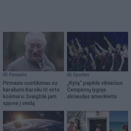
Pasaulis
Sportas
Pirmasis susitikimas su
„Rytą“ papildė vilniečius
karaliumi Karoliu III virto
Čempionų lygoje
košmaru: žvaigždė jam
skriaudęs amerikietis
spjovė į veidą