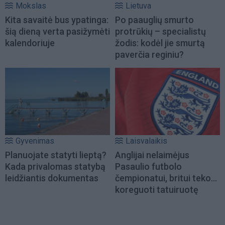
Mokslas
Lietuva
Kita savaitė bus ypatinga:
Po paauglių smurto
šią dieną verta pasižymėti
protrūkių – specialistų
kalendoriuje
žodis: kodėl jie smurtą
paverčia reginiu?
Gyvenimas
Laisvalaikis
Planuojate statyti lieptą?
Anglijai nelaimėjus
Kada privalomas statybą
Pasaulio futbolo
leidžiantis dokumentas
čempionatui, britui teko...
koreguoti tatuiruotę