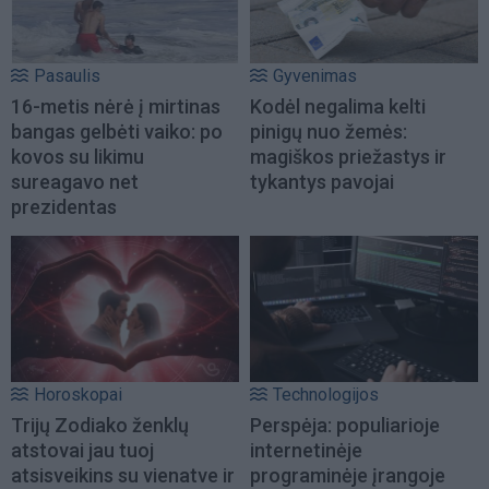
Pasaulis
Gyvenimas
16-metis nėrė į mirtinas
Kodėl negalima kelti
bangas gelbėti vaiko: po
pinigų nuo žemės:
kovos su likimu
magiškos priežastys ir
sureagavo net
tykantys pavojai
prezidentas
Horoskopai
Technologijos
Trijų Zodiako ženklų
Perspėja: populiarioje
atstovai jau tuoj
internetinėje
atsisveikins su vienatve ir
programinėje įrangoje