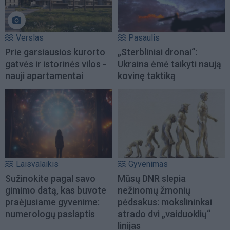
Verslas
Pasaulis
Prie garsiausios kurorto
„Sterbliniai dronai“:
gatvės ir istorinės vilos -
Ukraina ėmė taikyti naują
nauji apartamentai
kovinę taktiką
Laisvalaikis
Gyvenimas
Sužinokite pagal savo
Mūsų DNR slepia
gimimo datą, kas buvote
nežinomų žmonių
praėjusiame gyvenime:
pėdsakus: mokslininkai
numerologų paslaptis
atrado dvi „vaiduoklių“
linijas