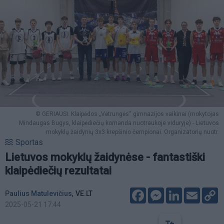
© GERIAUSI. Klaipėdos „Vėtrungės“ gimnazijos vaikinai (mokytojas
Mindaugas Bugys, klaipėdiečių komanda nuotraukoje viduryje) - Lietuvos
mokyklų žaidynių 3x3 krepšinio čempionai. Organizatorių nuotr.
Sportas
Lietuvos mokyklų žaidynėse - fantastiški
klaipėdiečių rezultatai
Facebook
Messenger
LinkedIn
Email
C
,
Paulius Matulevičius
VE.LT
L
2025-05-21 17:44