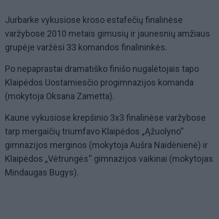
Jurbarke vykusiose kroso estafečių finalinėse
varžybose 2010 metais gimusių ir jaunesnių amžiaus
grupėje varžėsi 33 komandos finalininkės.
Po nepaprastai dramatiško finišo nugalėtojais tapo
Klaipėdos Uostamiesčio progimnazijos komanda
(mokytoja Oksana Zametta).
Kaune vykusiose krepšinio 3x3 finalinėse varžybose
tarp mergaičių triumfavo Klaipėdos „Ąžuolyno“
gimnazijos merginos (mokytoja Aušra Naidėnienė) ir
Klaipėdos „Vėtrungės“ gimnazijos vaikinai (mokytojas
Mindaugas Bugys).