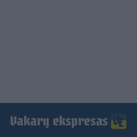
Load
More