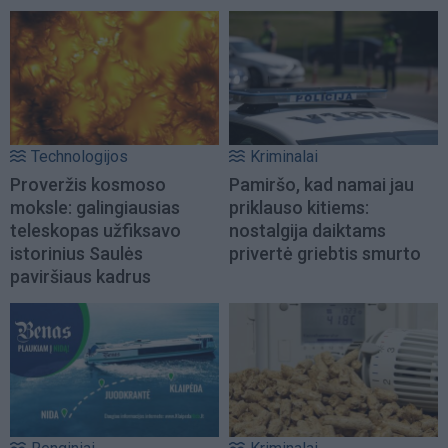
Technologijos
Kriminalai
Proveržis kosmoso
Pamiršo, kad namai jau
moksle: galingiausias
priklauso kitiems:
teleskopas užfiksavo
nostalgija daiktams
istorinius Saulės
privertė griebtis smurto
paviršiaus kadrus