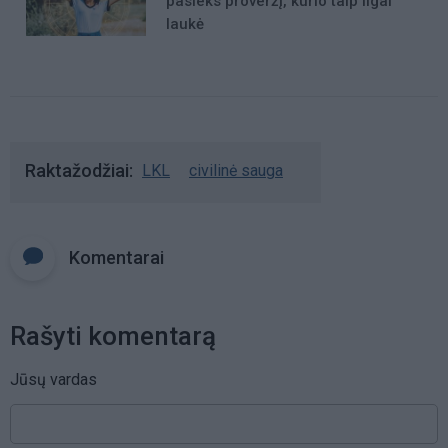
pasieks proveržį, kurio taip ilgai
laukė
Raktažodžiai
LKL
civilinė sauga
Komentarai
Rašyti komentarą
Jūsų vardas