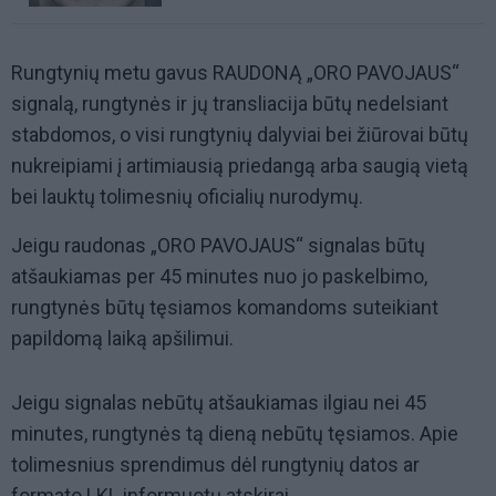
Rungtynių metu gavus RAUDONĄ „ORO PAVOJAUS“
signalą, rungtynės ir jų transliacija būtų nedelsiant
stabdomos, o visi rungtynių dalyviai bei žiūrovai būtų
nukreipiami į artimiausią priedangą arba saugią vietą
bei lauktų tolimesnių oficialių nurodymų.
Jeigu raudonas „ORO PAVOJAUS“ signalas būtų
atšaukiamas per 45 minutes nuo jo paskelbimo,
rungtynės būtų tęsiamos komandoms suteikiant
papildomą laiką apšilimui.
Jeigu signalas nebūtų atšaukiamas ilgiau nei 45
minutes, rungtynės tą dieną nebūtų tęsiamos. Apie
tolimesnius sprendimus dėl rungtynių datos ar
formato LKL informuotų atskirai.