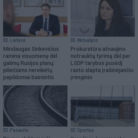
Lietuva
Aktualijos
Mindaugas Sinkevičius
Prokuratūra atnaujino
ramina visuomenę dėl
nutrauktą tyrimą dėl per
galimų Rusijos planų:
LSDP tarybos posėdį
piliečiams nereikėtų
rasto slapta įrašinėjančio
papildomai baimintis
įrenginio
Pasaulis
Sportas