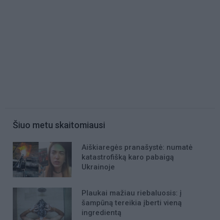
Šiuo metu skaitomiausi
Aiškiaregės pranašystė: numatė
katastrofišką karo pabaigą
Ukrainoje
Plaukai mažiau riebaluosis: į
šampūną tereikia įberti vieną
ingredientą