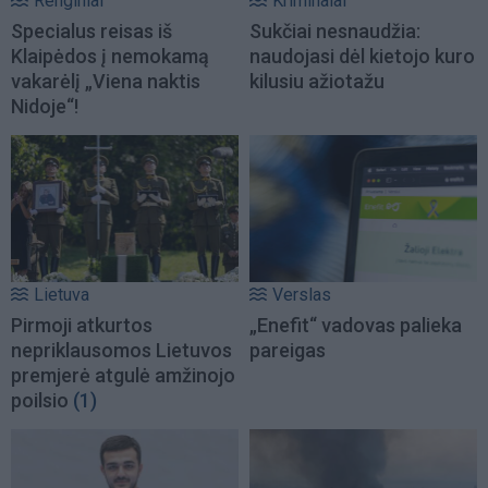
Renginiai
Kriminalai
Specialus reisas iš
Sukčiai nesnaudžia:
Klaipėdos į nemokamą
naudojasi dėl kietojo kuro
vakarėlį „Viena naktis
kilusiu ažiotažu
Nidoje“!
Lietuva
Verslas
Pirmoji atkurtos
„Enefit“ vadovas palieka
nepriklausomos Lietuvos
pareigas
premjerė atgulė amžinojo
poilsio
(1)