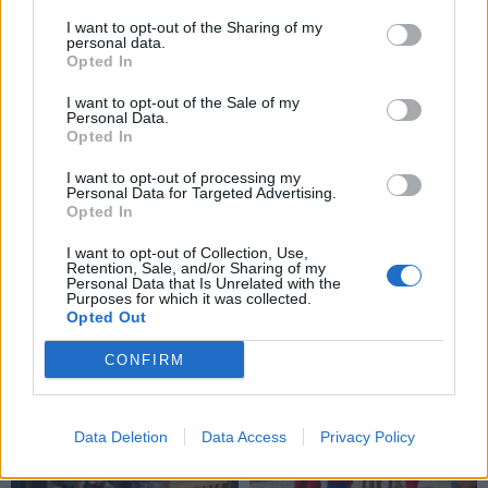
organizavimui - 0,4 mln.
pastiprinimo: į Klaipėdą
eurų
(1)
atvyksta Sakartvelo
I want to opt-out of the Sharing of my
personal data.
rinktinės narys
Opted In
I want to opt-out of the Sale of my
Personal Data.
Opted In
I want to opt-out of processing my
Personal Data for Targeted Advertising.
Opted In
Sportas
Sportas
I want to opt-out of Collection, Use,
Problemos tęsiasi:
Po rasizmo skandalo
Retention, Sale, and/or Sharing of my
Personal Data that Is Unrelated with the
iškritus Butkevičiui, į
prabilo pasaulio
Purposes for which it was collected.
rinktinę kviečiamas
čempionei kenkęs lietuvis,
Opted Out
„Juventus“ puolėjas
jo veiksmus tirs policija
CONFIRM
Data Deletion
Data Access
Privacy Policy