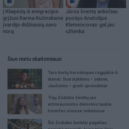
Į Klaipėdą iš emigracijos
Jūros šventę anksčiau
grįžusi Karina Kučinskienė
puošęs Anatolijus
įvardijo didžiausią savo
Klemencovas: gal jau
norą
užtenka
Šiuo metu skaitomiausi
Taro kortų horoskopas rugpjūčio 6
dienai: Svarstyklėms – sėkmė,
Jaučiams – greiti sprendimai
Trijų Zodiako ženklų jau
artimiausiomis dienomis laukia
triumfas visuose reikaluose
Šie Zodiako ženklai pagaliau