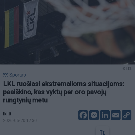
© LKL
Sportas
LKL ruošiasi ekstremalioms situacijoms:
paaiškino, kas vyktų per oro pavojų
rungtynių metu
Facebook
Messenger
LinkedIn
Email
C
lkl.lt
L
2026-05-20 17:30