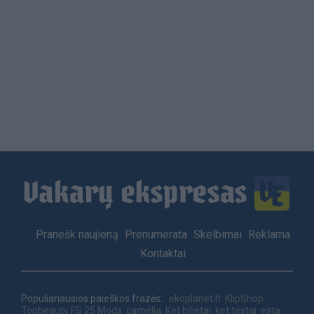
Load
More
Footer
Pranešk naujieną
Prenumerata
Skelbimai
Reklama
menu
Kontaktai
Populiariausios paieškos frazės:
ekoplanet.lt
KlipShop
Topbeauty
FS 25 Mods
camelia
Ket bilietai
ket testai
esta