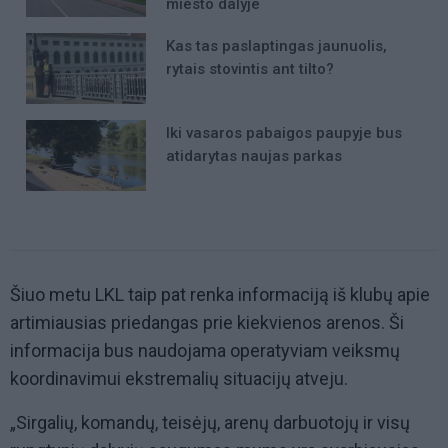
miesto dalyje
Kas tas paslaptingas jaunuolis,
rytais stovintis ant tilto?
Iki vasaros pabaigos paupyje bus
atidarytas naujas parkas
Šiuo metu LKL taip pat renka informaciją iš klubų apie
artimiausias priedangas prie kiekvienos arenos. Ši
informacija bus naudojama operatyviam veiksmų
koordinavimui ekstremalių situacijų atveju.
„Sirgalių, komandų, teisėjų, arenų darbuotojų ir visų