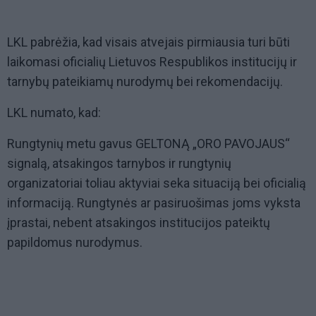
LKL pabrėžia, kad visais atvejais pirmiausia turi būti
laikomasi oficialių Lietuvos Respublikos institucijų ir
tarnybų pateikiamų nurodymų bei rekomendacijų.
LKL numato, kad:
Rungtynių metu gavus GELTONĄ „ORO PAVOJAUS“
signalą, atsakingos tarnybos ir rungtynių
organizatoriai toliau aktyviai seka situaciją bei oficialią
informaciją. Rungtynės ar pasiruošimas joms vyksta
įprastai, nebent atsakingos institucijos pateiktų
papildomus nurodymus.