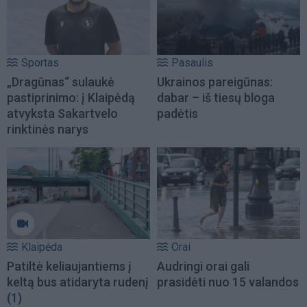
Sportas
Pasaulis
„Dragūnas“ sulaukė
Ukrainos pareigūnas:
pastiprinimo: į Klaipėdą
dabar – iš tiesų bloga
atvyksta Sakartvelo
padėtis
rinktinės narys
Klaipėda
Orai
Patiltė keliaujantiems į
Audringi orai gali
keltą bus atidaryta rudenį
prasidėti nuo 15 valandos
(1)