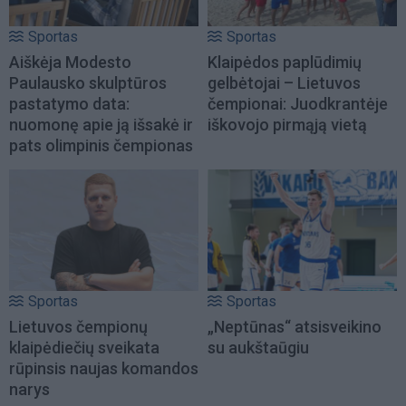
Sportas
Sportas
Aiškėja Modesto
Klaipėdos paplūdimių
Paulausko skulptūros
gelbėtojai – Lietuvos
pastatymo data:
čempionai: Juodkrantėje
nuomonę apie ją išsakė ir
iškovojo pirmąją vietą
pats olimpinis čempionas
Sportas
Sportas
Lietuvos čempionų
„Neptūnas“ atsisveikino
klaipėdiečių sveikata
su aukštaūgiu
rūpinsis naujas komandos
narys