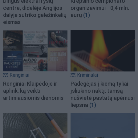
Dingus elektrai ryšių
Krepšinio čempionato
centre, didelėje Anglijos
organizavimui - 0,4 mln.
dalyje sutriko geležinkelių
eurų
(1)
eismas
Renginiai
Kriminalai
Renginiai Klaipėdoje ir
Padegėjas į kiemą tyliai
aplink: ką veikti
įsliūkino naktį: tamsą
artimiausiomis dienomis
nušvietė pastatą apėmusi
liepsna
(1)