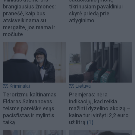
brangiausius žmones:
tikrinusiam pavaldiniui
pranešė, kaip bus
skyrė priedą prie
atsisveikinama su
atlyginimo
mergaite, jos mama ir
močiute
Kriminalai
Lietuva
Terorizmu kaltinamas
Premjeras: nėra
Eldaras Salmanovas
indikacijų, kad reikia
teisme pareiškė esąs
mažinti dyzelino akcizą –
pacisfistas ir mylintis
kaina turi viršyti 2,2 euro
taiką
už litrą
(1)