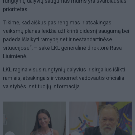
rungtynių dalyvių saugumas mums yra svarbiausias
prioritetas.
Tikime, kad aiškus pasirengimas ir atsakingas
veiksmų planas leidžia užtikrinti didesnį saugumą bei
padeda išlaikyti ramybę net ir nestandartinėse
situacijose“, – sakė LKL generalinė direktorė Rasa
Liuimienė.
LKL ragina visus rungtynių dalyvius ir sirgalius išlikti
ramiais, atsakingais ir visuomet vadovautis oficialia
valstybės institucijų informacija.