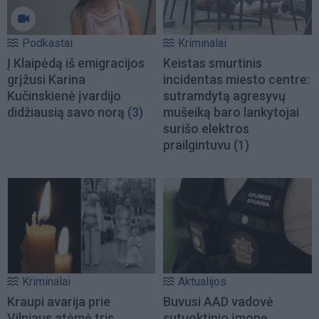
Podkastai
Kriminalai
Į Klaipėdą iš emigracijos
Keistas smurtinis
grįžusi Karina
incidentas miesto centre:
Kučinskienė įvardijo
sutramdytą agresyvų
didžiausią savo norą
(3)
mušeiką baro lankytojai
surišo elektros
prailgintuvu
(1)
Kriminalai
Aktualijos
Kraupi avarija prie
Buvusi AAD vadovė
Vilniaus atėmė tris
sutuoktinio įmonę