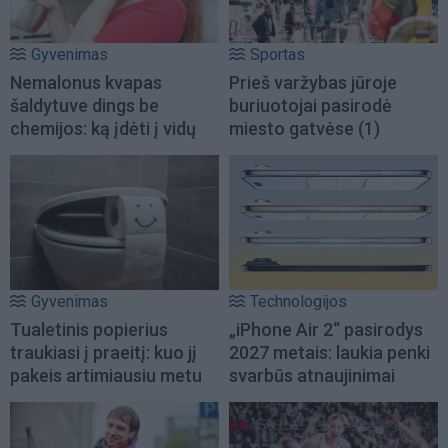
Gyvenimas
Sportas
Nemalonus kvapas
Prieš varžybas jūroje
šaldytuve dings be
buriuotojai pasirodė
chemijos: ką įdėti į vidų
miesto gatvėse
(1)
Gyvenimas
Technologijos
Tualetinis popierius
„iPhone Air 2“ pasirodys
traukiasi į praeitį: kuo jį
2027 metais: laukia penki
pakeis artimiausiu metu
svarbūs atnaujinimai