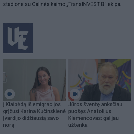
stadione su Galinės kaimo „TransINVEST B“ ekipa.
Į Klaipėdą iš emigracijos
Jūros šventę anksčiau
grįžusi Karina Kučinskienė
puošęs Anatolijus
įvardijo didžiausią savo
Klemencovas: gal jau
norą
užtenka