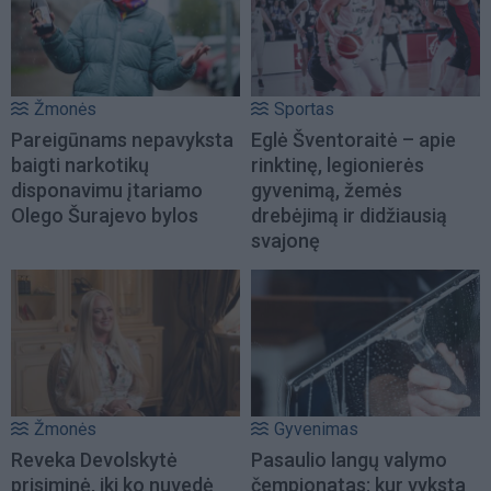
Žmonės
Sportas
Pareigūnams nepavyksta
Eglė Šventoraitė – apie
baigti narkotikų
rinktinę, legionierės
disponavimu įtariamo
gyvenimą, žemės
Olego Šurajevo bylos
drebėjimą ir didžiausią
svajonę
Žmonės
Gyvenimas
Reveka Devolskytė
Pasaulio langų valymo
prisiminė, iki ko nuvedė
čempionatas: kur vyksta