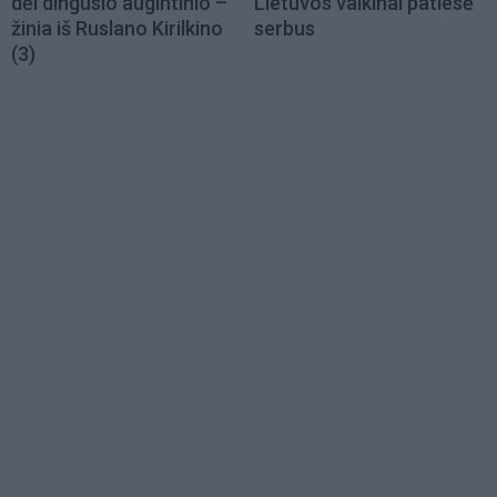
dėl dingusio augintinio –
Lietuvos vaikinai patiesė
žinia iš Ruslano Kirilkino
serbus
(3)
Load
More