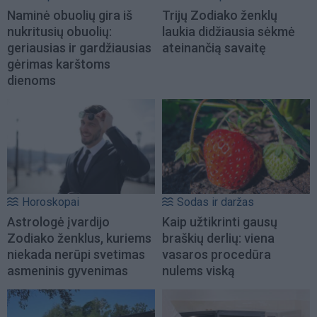
Naminė obuolių gira iš
Trijų Zodiako ženklų
nukritusių obuolių:
laukia didžiausia sėkmė
geriausias ir gardžiausias
ateinančią savaitę
gėrimas karštoms
dienoms
Horoskopai
Sodas ir daržas
Astrologė įvardijo
Kaip užtikrinti gausų
Zodiako ženklus, kuriems
braškių derlių: viena
niekada nerūpi svetimas
vasaros procedūra
asmeninis gyvenimas
nulems viską