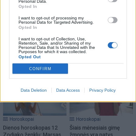
Personal Data.
Opted In
I want to opt-out of processing my
Personal Data for Targeted Advertising.
Opted In
I want to opt-out of Collection, Use,
Retention, Sale, and/or Sharing of my
Personal Data that Is Unrelated with the
Purposes for which it was collected.
Opted Out
NAUJI
CONFIRM
Data Deletion
Data Access
Privacy Policy
Horoskopai
Horoskopai
Dienos horoskopas 12
Šiais mėnesiais gimę
Zodiako ženklų: Marsas
žmonės yra patys