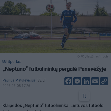
© FC „Neptūnas“ nuotr.
Sportas
„Neptūno“ futbolininkų pergalė Panevėžyje
Facebook
Messenger
LinkedIn
Email
C
,
Paulius Matulevičius
VE.LT
L
2026-06-08 17:26
Klaipėdos „Neptūno“ futbolininkai Lietuvos futbolo