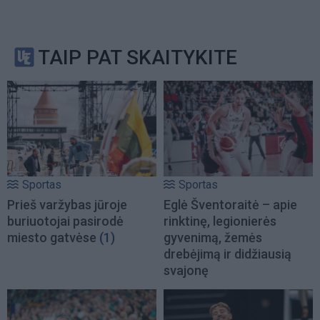
TAIP PAT SKAITYKITE
Sportas
Sportas
Prieš varžybas jūroje
Eglė Šventoraitė – apie
buriuotojai pasirodė
rinktinę, legionierės
miesto gatvėse
(1)
gyvenimą, žemės
drebėjimą ir didžiausią
svajonę