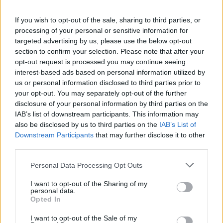
miesto vietose
If you wish to opt-out of the sale, sharing to third parties, or
processing of your personal or sensitive information for
targeted advertising by us, please use the below opt-out
section to confirm your selection. Please note that after your
opt-out request is processed you may continue seeing
interest-based ads based on personal information utilized by
us or personal information disclosed to third parties prior to
your opt-out. You may separately opt-out of the further
Sportas
Sportas
disclosure of your personal information by third parties on the
Rimas Kurtinaitis
Į Palangą atkeliavo
IAB’s list of downstream participants. This information may
paskelbė Lietuvos
žiemos paralimpinių
also be disclosed by us to third parties on the
IAB’s List of
rinktinės kandidatus:
žaidynių paroda
Downstream Participants
that may further disclose it to other
sąraše - du klaipėdiečiai
third parties.
(3)
Personal Data Processing Opt Outs
I want to opt-out of the Sharing of my
personal data.
Opted In
I want to opt-out of the Sale of my