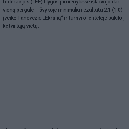
federacijos (LFF) I lygos pirmenybėse iškovojo dar
vieną pergalę - išvykoje minimaliu rezultatu 2:1 (1:0)
įveikė Panevėžio „Ekraną“ ir turnyro lentelėje pakilo į
ketvirtąją vietą.