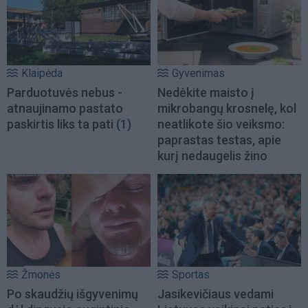
Klaipėda
Gyvenimas
Parduotuvės nebus -
Nedėkite maisto į
atnaujinamo pastato
mikrobangų krosnelę, kol
paskirtis liks ta pati
(1)
neatlikote šio veiksmo:
paprastas testas, apie
kurį nedaugelis žino
Žmonės
Sportas
Po skaudžių išgyvenimų
Jasikevičiaus vedami