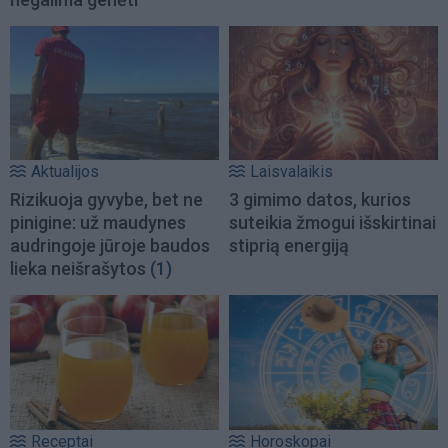
Aktualijos
Laisvalaikis
Rizikuoja gyvybe, bet ne
3 gimimo datos, kurios
pinigine: už maudynes
suteikia žmogui išskirtinai
audringoje jūroje baudos
stiprią energiją
lieka neišrašytos
(1)
Receptai
Horoskopai