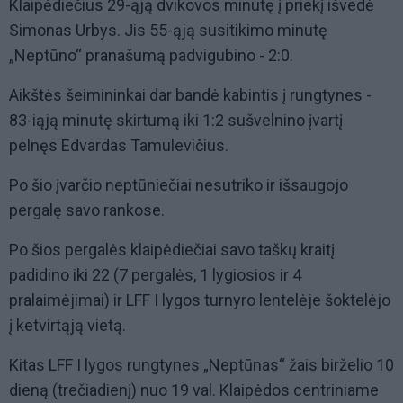
Klaipėdiečius 29-ąją dvikovos minutę į priekį išvedė
Simonas Urbys. Jis 55-ąją susitikimo minutę
„Neptūno“ pranašumą padvigubino - 2:0.
Aikštės šeimininkai dar bandė kabintis į rungtynes -
83-iąją minutę skirtumą iki 1:2 sušvelnino įvartį
pelnęs Edvardas Tamulevičius.
Po šio įvarčio neptūniečiai nesutriko ir išsaugojo
pergalę savo rankose.
Po šios pergalės klaipėdiečiai savo taškų kraitį
padidino iki 22 (7 pergalės, 1 lygiosios ir 4
pralaimėjimai) ir LFF I lygos turnyro lentelėje šoktelėjo
į ketvirtąją vietą.
Kitas LFF I lygos rungtynes „Neptūnas“ žais birželio 10
dieną (trečiadienį) nuo 19 val. Klaipėdos centriniame