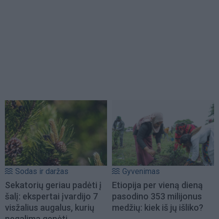
Sodas ir daržas
Gyvenimas
Sekatorių geriau padėti į
Etiopija per vieną dieną
šalį: ekspertai įvardijo 7
pasodino 353 milijonus
visžalius augalus, kurių
medžių: kiek iš jų išliko?
negalima genėti