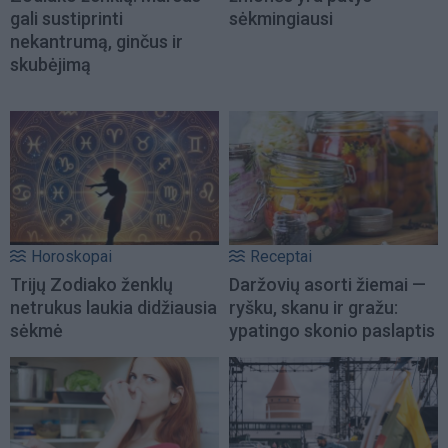
gali sustiprinti
sėkmingiausi
nekantrumą, ginčus ir
skubėjimą
Horoskopai
Receptai
Trijų Zodiako ženklų
Daržovių asorti žiemai —
netrukus laukia didžiausia
ryšku, skanu ir gražu:
sėkmė
ypatingo skonio paslaptis