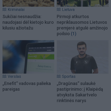
Kriminalai
Lietuva
Sukčiai nesnaudžia:
Pirmoji atkurtos
naudojasi dėl kietojo kuro
nepriklausomos Lietuvos
kilusiu ažiotažu
premjerė atgulė amžinojo
poilsio
(1)
Verslas
Sportas
„Enefit“ vadovas palieka
„Dragūnas“ sulaukė
pareigas
pastiprinimo: į Klaipėdą
atvyksta Sakartvelo
rinktinės narys