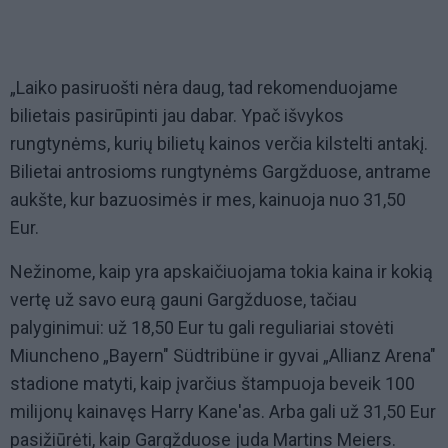
„Laiko pasiruošti nėra daug, tad rekomenduojame
bilietais pasirūpinti jau dabar. Ypač išvykos
rungtynėms, kurių bilietų kainos verčia kilstelti antakį.
Bilietai antrosioms rungtynėms Gargžduose, antrame
aukšte, kur bazuosimės ir mes, kainuoja nuo 31,50
Eur.
Nežinome, kaip yra apskaičiuojama tokia kaina ir kokią
vertę už savo eurą gauni Gargžduose, tačiau
palyginimui: už 18,50 Eur tu gali reguliariai stovėti
Miuncheno „Bayern" Südtribüne ir gyvai „Allianz Arena"
stadione matyti, kaip įvarčius štampuoja beveik 100
milijonų kainavęs Harry Kane'as. Arba gali už 31,50 Eur
pasižiūrėti, kaip Gargžduose juda Martins Meiers.