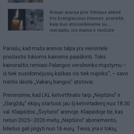
Kraupi avarija prie Vilniaus atėmė
tris brangiausius žmones: pranešė,
kaip bus atsisveikinama su
mergaite, jos mama ir močiute
Panašu, kad maža arenos talpa yra vienintelė
priežastis tokioms kainoms paaiškinti. Toks
kainoraštis remiasi Palangos verslininko mąstymu –
iš tiek susidomėjusių kažkas vis tiek nupirks", – savo
mintis dėstė „Vakarų bangos" atstovai.
Priminsime, kad LKL ketvirtfinalis tarp „Neptūno" ir
„Gargždų" ekipų startuos jau šį ketvirtadienį nuo 18.30
val. Klaipėdos „Švyturio" arenoje. Klaipėdoje tie, kas
neturi 2025–2026 metų „Neptūno" abonemento,
bilietus gali įsigyti nuo 16 eurų. Tiesa, yra ir tokių,