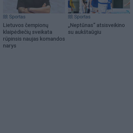
Sportas
Sportas
Lietuvos čempionų
„Neptūnas“ atsisveikino
klaipėdiečių sveikata
su aukštaūgiu
rūpinsis naujas komandos
narys