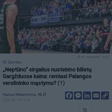
© BC „Neptūnas" nuotr.
Sportas
„Neptūno“ sirgalius nustebino bilietų
Gargžduose kaina: remiasi Palangos
verslininko mąstymu?
(1)
Facebook
Messenger
LinkedIn
Email
C
,
Paulius Matulevičius
VE.LT
L
2026-05-19 14:36