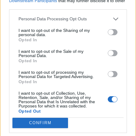
Downstream Participants
that may further disclose it to other
third parties.
Personal Data Processing Opt Outs
I want to opt-out of the Sharing of my
personal data.
Sportas
Sportas
Opted In
Krepšinio čempionato
„Dragūnas“ sulaukė
I want to opt-out of the Sale of my
organizavimui - 0,4 mln.
pastiprinimo: į Klaipėdą
Personal Data.
eurų
(1)
atvyksta Sakartvelo
Opted In
rinktinės narys
I want to opt-out of processing my
Personal Data for Targeted Advertising.
Opted In
I want to opt-out of Collection, Use,
Retention, Sale, and/or Sharing of my
Personal Data that Is Unrelated with the
Purposes for which it was collected.
Opted Out
Sportas
Sportas
CONFIRM
Problemos tęsiasi:
Po rasizmo skandalo
iškritus Butkevičiui, į
prabilo pasaulio