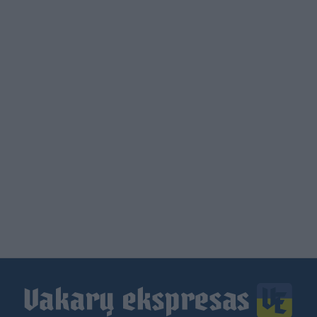
Load
More