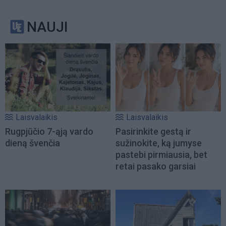
NAUJI
Laisvalaikis
Laisvalaikis
Rugpjūčio 7-ąją vardo
Pasirinkite gestą ir
dieną švenčia
sužinokite, ką jumyse
pastebi pirmiausia, bet
retai pasako garsiai