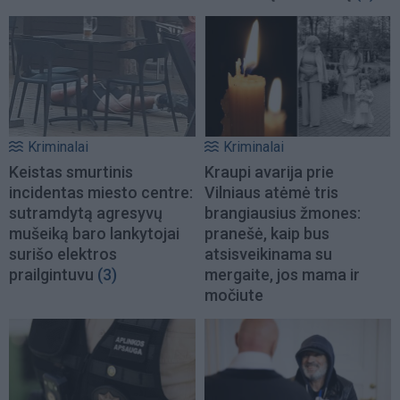
Kriminalai
Kriminalai
Keistas smurtinis
Kraupi avarija prie
incidentas miesto centre:
Vilniaus atėmė tris
sutramdytą agresyvų
brangiausius žmones:
mušeiką baro lankytojai
pranešė, kaip bus
surišo elektros
atsisveikinama su
prailgintuvu
(3)
mergaite, jos mama ir
močiute