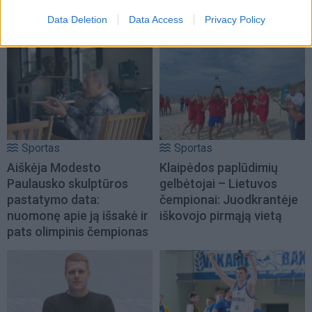
rinktinę kviečiamas
čempionei kenkęs lietuvis,
Data Deletion
Data Access
Privacy Policy
„Juventus“ puolėjas
jo veiksmus tirs policija
Sportas
Sportas
Aiškėja Modesto
Klaipėdos paplūdimių
Paulausko skulptūros
gelbėtojai – Lietuvos
pastatymo data:
čempionai: Juodkrantėje
nuomonę apie ją išsakė ir
iškovojo pirmąją vietą
pats olimpinis čempionas