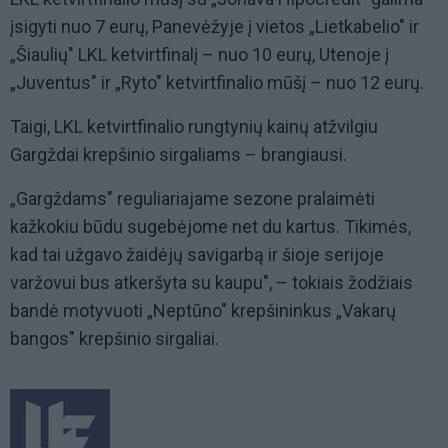
įsigyti nuo 7 eurų, Panevėžyje į vietos „Lietkabelio" ir
„Šiaulių" LKL ketvirtfinalį – nuo 10 eurų, Utenoje į
„Juventus" ir „Ryto" ketvirtfinalio mūšį – nuo 12 eurų.
Taigi, LKL ketvirtfinalio rungtynių kainų atžvilgiu
Gargždai krepšinio sirgaliams – brangiausi.
„Gargždams" reguliariajame sezone pralaimėti
kažkokiu būdu sugebėjome net du kartus. Tikimės,
kad tai užgavo žaidėjų savigarbą ir šioje serijoje
varžovui bus atkeršyta su kaupu", – tokiais žodžiais
bandė motyvuoti „Neptūno" krepšininkus „Vakarų
bangos" krepšinio sirgaliai.