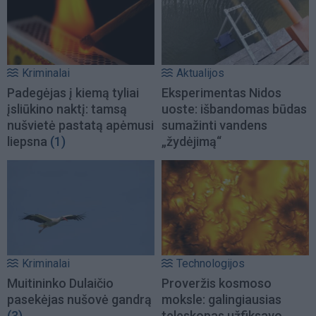
Kriminalai
Aktualijos
Padegėjas į kiemą tyliai
Eksperimentas Nidos
įsliūkino naktį: tamsą
uoste: išbandomas būdas
nušvietė pastatą apėmusi
sumažinti vandens
liepsna
(1)
„žydėjimą“
Kriminalai
Technologijos
Muitininko Dulaičio
Proveržis kosmoso
pasekėjas nušovė gandrą
moksle: galingiausias
(3)
teleskopas užfiksavo