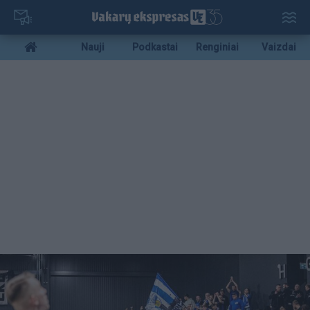
Pereiti
į
pagrindinį
Mobile
Nauji
Podkastai
Renginiai
Vaizdai
turinį
menu
bottom