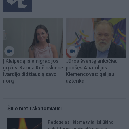
Į Klaipėdą iš emigracijos
Jūros šventę anksčiau
grįžusi Karina Kučinskienė
puošęs Anatolijus
įvardijo didžiausią savo
Klemencovas: gal jau
norą
užtenka
Šiuo metu skaitomiausi
Padegėjas į kiemą tyliai įsliūkino
naktį: tamsą nušvietė pastatą