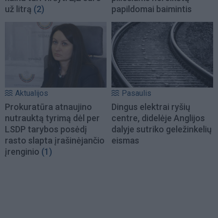
už litrą
(2)
papildomai baimintis
Aktualijos
Pasaulis
Prokuratūra atnaujino
Dingus elektrai ryšių
nutrauktą tyrimą dėl per
centre, didelėje Anglijos
LSDP tarybos posėdį
dalyje sutriko geležinkelių
rasto slapta įrašinėjančio
eismas
įrenginio
(1)