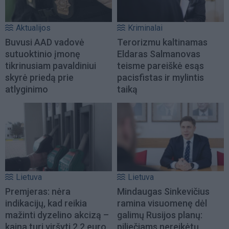
Aktualijos
Kriminalai
Buvusi AAD vadovė
Terorizmu kaltinamas
sutuoktinio įmonę
Eldaras Salmanovas
tikrinusiam pavaldiniui
teisme pareiškė esąs
skyrė priedą prie
pacisfistas ir mylintis
atlyginimo
taiką
Lietuva
Lietuva
Premjeras: nėra
Mindaugas Sinkevičius
indikacijų, kad reikia
ramina visuomenę dėl
mažinti dyzelino akcizą –
galimų Rusijos planų:
kaina turi viršyti 2,2 euro
piliečiams nereikėtų