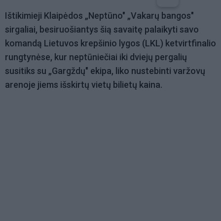
Ištikimieji Klaipėdos „Neptūno" „Vakarų bangos"
sirgaliai, besiruošiantys šią savaitę palaikyti savo
komandą Lietuvos krepšinio lygos (LKL) ketvirtfinalio
rungtynėse, kur neptūniečiai iki dviejų pergalių
susitiks su „Gargždų" ekipa, liko nustebinti varžovų
arenoje jiems išskirtų vietų bilietų kaina.