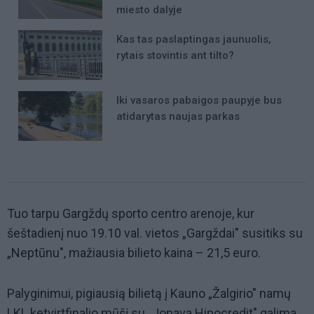
miesto dalyje
Kas tas paslaptingas jaunuolis,
rytais stovintis ant tilto?
Iki vasaros pabaigos paupyje bus
atidarytas naujas parkas
Tuo tarpu Gargždų sporto centro arenoje, kur
šeštadienį nuo 19.10 val. vietos „Gargždai" susitiks su
„Neptūnu", mažiausia bilieto kaina – 21,5 euro.
Palyginimui, pigiausią bilietą į Kauno „Žalgirio" namų
LKL ketvirtfinalio mūšį su „Jonava Hipocredit" galima