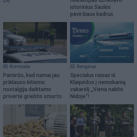
istorinius Saulės
paviršiaus kadrus
Kriminalai
Renginiai
Pamiršo, kad namai jau
Specialus reisas iš
priklauso kitiems:
Klaipėdos į nemokamą
nostalgija daiktams
vakarėlį „Viena naktis
privertė griebtis smurto
Nidoje“!