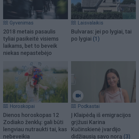
Gyvenimas
Laisvalaikis
2018 metais pasaulis
Bulvaras: jei po lygiai, tai
tyliai pasikeitė visiems
po lygiai
(1)
laikams, bet to beveik
niekas nepastebėjo
Horoskopai
Podkastai
Dienos horoskopas 12
Į Klaipėdą iš emigracijos
Zodiako ženklų: gali būti
grįžusi Karina
lengviau nutraukti tai, kas
Kučinskienė įvardijo
nebeveikia
didžiausią savo norą
(3)