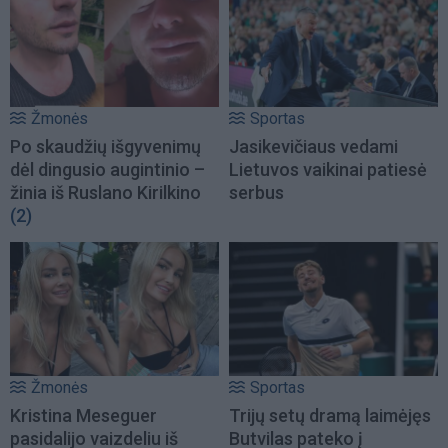
Žmonės
Sportas
Po skaudžių išgyvenimų
Jasikevičiaus vedami
dėl dingusio augintinio –
Lietuvos vaikinai patiesė
žinia iš Ruslano Kirilkino
serbus
(2)
Žmonės
Sportas
Kristina Meseguer
Trijų setų dramą laimėjęs
pasidalijo vaizdeliu iš
Butvilas pateko į