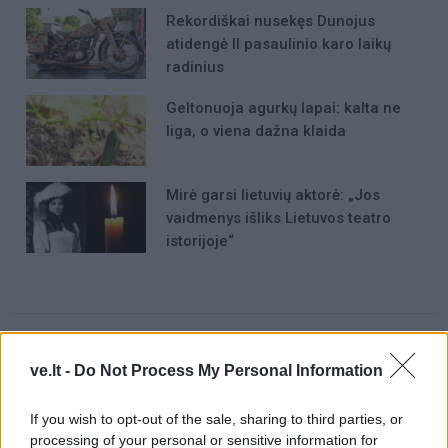
Rekordiškai nusekęs Dunojus
atidengė II pasaulinio karo laikų
radinius
Geltonuoja agurkų lapai: kalta ne
liga, o viena dažna klaida
Mirė garsi lietuvių aktorė: „Jos
vaidmenys išliks Lietuvos teatro
istorijoje“
ve.lt -
Do Not Process My Personal Information
Raktažodžiai
vilniaus rytas
krepšinis
If you wish to opt-out of the sale, sharing to third parties, or
processing of your personal or sensitive information for