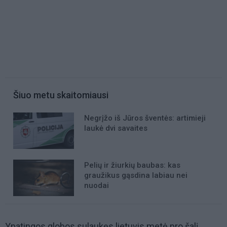
Šiuo metu skaitomiausi
Negrįžo iš Jūros šventės: artimieji
laukė dvi savaites
Pelių ir žiurkių baubas: kas
graužikus gąsdina labiau nei
nuodai
Ypatingos globos sulaukęs lietuvis metė pro šalį