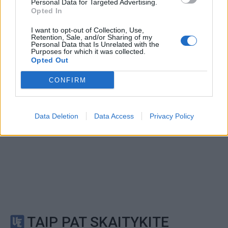
This site is protected by
Personal Data for Targeted Advertising.
Sutinku su
taisyklėmis
Opted In
reCAPTCHA and the Google
Privacy Policy
and
Terms of
I want to opt-out of Collection, Use,
Service
apply.
Retention, Sale, and/or Sharing of my
Personal Data that Is Unrelated with the
Purposes for which it was collected.
Opted Out
CONFIRM
Data Deletion
Data Access
Privacy Policy
TAIP PAT SKAITYKITE