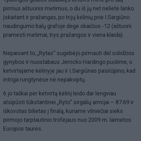
pirmus aštuonis metimus, o du iš jų net nelietė lanko.
Įskaitant ir pražangas, po trijų kėlinių prie I.Sargiūno
naudingumo balų grafoje degė skaičius -12 (aštuoni
pramesti metimai, trys pražangos ir viena klaida).
Nepaisant to, „Rytas“ sugebėjo pirmauti dėl solidžios
gynybos ir nuostabaus Jerricko Hardingo puolime, o
ketvirtajame kėlinyje jau ir I.Sargiūnas pasirūpino, kad
intriga rungtynėse nė nepakviptų.
6 jo taškai per ketvirtą kėlinį leido dar lengviau
atsipūsti tūkstantinei „Ryto“ sirgalių armijai – 87:69 ir
iškovotas bilietas į finalą, kuriame vilniečiai sieks
pirmojo tarptautinio trofėjaus nuo 2009 m. laimėtos
Europos taurės.