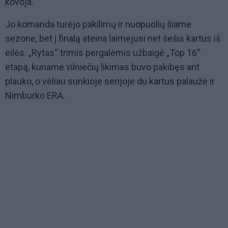
kovoja.“
Jo komanda turėjo pakilimų ir nuopuolių šiame
sezone, bet į finalą ateina laimėjusi net šešis kartus iš
eilės. „Rytas“ trimis pergalėmis užbaigė „Top 16“
etapą, kuriame vilniečių likimas buvo pakibęs ant
plauko, o vėliau sunkioje serijoje du kartus palaužė ir
Nimburko ERA.