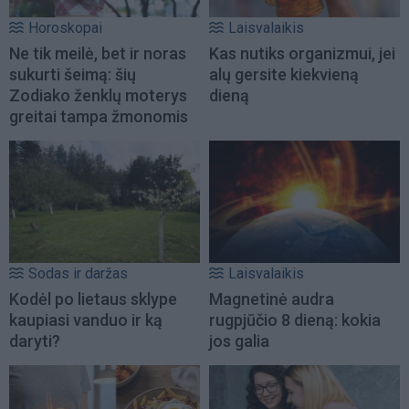
Horoskopai
Laisvalaikis
Ne tik meilė, bet ir noras
Kas nutiks organizmui, jei
sukurti šeimą: šių
alų gersite kiekvieną
Zodiako ženklų moterys
dieną
greitai tampa žmonomis
Sodas ir daržas
Laisvalaikis
Kodėl po lietaus sklype
Magnetinė audra
kaupiasi vanduo ir ką
rugpjūčio 8 dieną: kokia
daryti?
jos galia