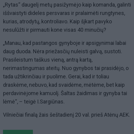
„Rytas“ daugelį metų pasižymėjo kaip komanda, galinti
iššvaistyti dideles persvaras ir pralaimėti rungtynes,
kurias, atrodytų, kontroliavo. Kaip šįkart pavyko
nesulūžti ir pirmauti kone visas 40 minučių?
„Manau, kad pastangos gynyboje ir apsigynimai labai
daug duoda. Nėra priežasčių nuleisti galvą, sustoti.
Prasileistum taškus vieną, antrą kartą,
nerimastingumas ateitų. Nuo gynybos tai prasidėjo, o
tada užtikrinčiau ir puolime. Gerai, kad ir toliau
draskėme, nebuvo, kad svaidėme, mėtėme, bet kaip
perdavinėjome kamuolį. Šaltas žaidimas ir gynyba tai
lėmė“, – teigė I.Sargiūnas.
Vilniečiai finalą žais šeštadienį 20 val. prieš Atėnų AEK.