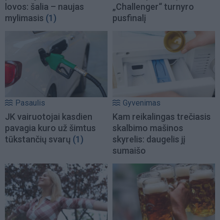
lovos: šalia – naujas
„Challenger“ turnyro
mylimasis
(1)
pusfinalį
Pasaulis
Gyvenimas
JK vairuotojai kasdien
Kam reikalingas trečiasis
pavagia kuro už šimtus
skalbimo mašinos
tūkstančių svarų
(1)
skyrelis: daugelis jį
sumaišo