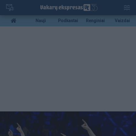
Pereiti
į
pagrindinį
Mobile
Nauji
Podkastai
Renginiai
Vaizdai
turinį
menu
bottom