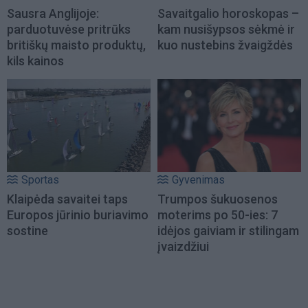
Sausra Anglijoje:
Savaitgalio horoskopas –
parduotuvėse pritrūks
kam nusišypsos sėkmė ir
britiškų maisto produktų,
kuo nustebins žvaigždės
kils kainos
Sportas
Gyvenimas
Klaipėda savaitei taps
Trumpos šukuosenos
Europos jūrinio buriavimo
moterims po 50-ies: 7
sostine
idėjos gaiviam ir stilingam
įvaizdžiui