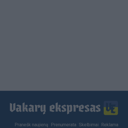
Load
More
Footer
Pranešk naujieną
Prenumerata
Skelbimai
Reklama