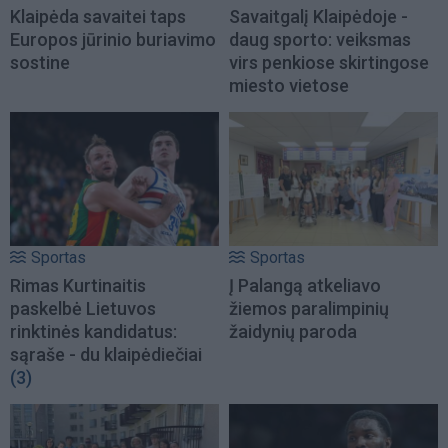
Klaipėda savaitei taps
Savaitgalį Klaipėdoje -
Europos jūrinio buriavimo
daug sporto: veiksmas
sostine
virs penkiose skirtingose
miesto vietose
Sportas
Sportas
Rimas Kurtinaitis
Į Palangą atkeliavo
paskelbė Lietuvos
žiemos paralimpinių
rinktinės kandidatus:
žaidynių paroda
sąraše - du klaipėdiečiai
(3)