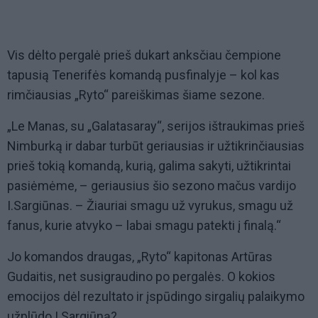
Vis dėlto pergalė prieš dukart anksčiau čempione
tapusią Tenerifės komandą pusfinalyje – kol kas
rimčiausias „Ryto“ pareiškimas šiame sezone.
„Le Manas, su „Galatasaray“, serijos ištraukimas prieš
Nimburką ir dabar turbūt geriausias ir užtikrinčiausias
prieš tokią komandą, kurią, galima sakyti, užtikrintai
pasiėmėme, – geriausius šio sezono mačus vardijo
I.Sargiūnas. – Žiauriai smagu už vyrukus, smagu už
fanus, kurie atvyko – labai smagu patekti į finalą.“
Jo komandos draugas, „Ryto“ kapitonas Artūras
Gudaitis, net susigraudino po pergalės. O kokios
emocijos dėl rezultato ir įspūdingo sirgalių palaikymo
užplūdo I.Sargiūną?