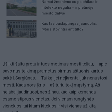
Namai žmonėms su psichikos ir
intelekto negalia - ir pietinėje
miesto dalyje
Kas tas paslaptingas jaunuolis,
rytais stovintis ant tilto?
„Išlikti šaltu protu ir tuos metimus mesti toliau, – apie
savo nusiteikimą prametus pirmus aštuonis kartus
sakė I.Sargiūnas. – Tai ką, jei neįkrenta, juk nenustosi
mesti. Kada nors įkris – aš turiu tokį mąstymą. Aš
nelabai jaudinuosi, nes žinau, kad kaip komanda
esame stiprus vienetas. Jei vienam rungtynės
vienokios, tai kitam kitokios ir visi vienas už kitą