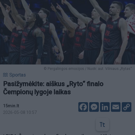
© Pergalingos emocijos / Nuotr. aut. Vilniaus „Rytas“
Sportas
Pasižymėkite: aiškus „Ryto“ finalo
Čempionų lygoje laikas
Facebook
Messenger
LinkedIn
Email
C
15min.lt
L
2026-05-08 10:57