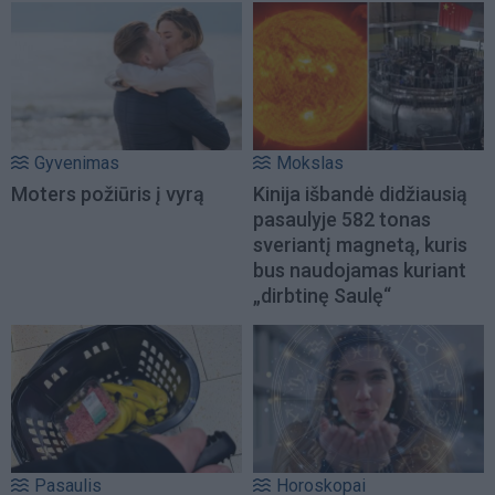
Gyvenimas
Mokslas
Moters požiūris į vyrą
Kinija išbandė didžiausią
pasaulyje 582 tonas
sveriantį magnetą, kuris
bus naudojamas kuriant
„dirbtinę Saulę“
Pasaulis
Horoskopai