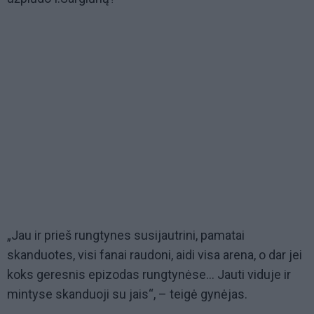
„Jau ir prieš rungtynes susijautrini, pamatai
skanduotes, visi fanai raudoni, aidi visa arena, o dar jei
koks geresnis epizodas rungtynėse... Jauti viduje ir
mintyse skanduoji su jais“, – teigė gynėjas.