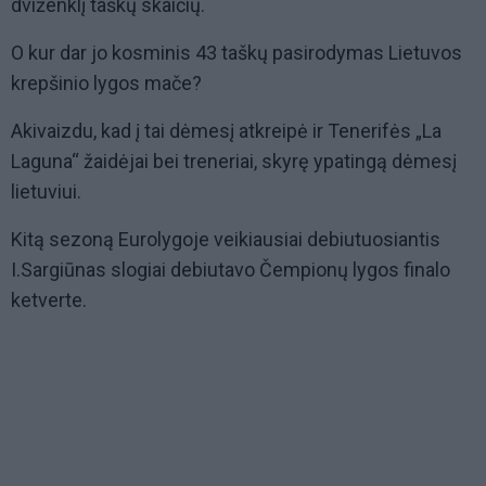
dviženklį taškų skaičių.
O kur dar jo kosminis 43 taškų pasirodymas Lietuvos
krepšinio lygos mače?
Akivaizdu, kad į tai dėmesį atkreipė ir Tenerifės „La
Laguna“ žaidėjai bei treneriai, skyrę ypatingą dėmesį
lietuviui.
Kitą sezoną Eurolygoje veikiausiai debiutuosiantis
I.Sargiūnas slogiai debiutavo Čempionų lygos finalo
ketverte.