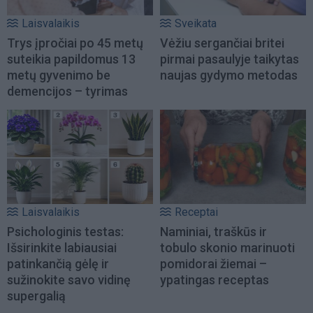
Laisvalaikis
Sveikata
Trys įpročiai po 45 metų
Vėžiu sergančiai britei
suteikia papildomus 13
pirmai pasaulyje taikytas
metų gyvenimo be
naujas gydymo metodas
demencijos – tyrimas
Laisvalaikis
Receptai
Psichologinis testas:
Naminiai, traškūs ir
Išsirinkite labiausiai
tobulo skonio marinuoti
patinkančią gėlę ir
pomidorai žiemai –
sužinokite savo vidinę
ypatingas receptas
supergalią