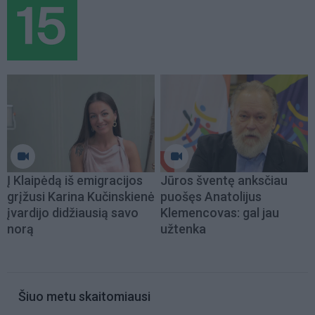
Į Klaipėdą iš emigracijos
Jūros šventę anksčiau
grįžusi Karina Kučinskienė
puošęs Anatolijus
įvardijo didžiausią savo
Klemencovas: gal jau
norą
užtenka
Šiuo metu skaitomiausi