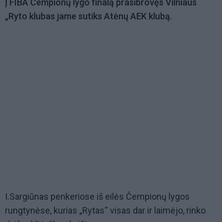
Į FIBA Čempionų lygo finalą prasibrovęs Vilniaus
„Ryto klubas jame sutiks Atėnų AEK klubą.
I.Sargiūnas penkeriose iš eilės Čempionų lygos
rungtynėse, kurias „Rytas“ visas dar ir laimėjo, rinko