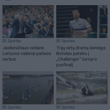
Sportas
Sportas
Jasikevičiaus vedami
Trijų setų dramą laimėjęs
Lietuvos vaikinai patiesė
Butvilas pateko į
serbus
„Challenger“ turnyro
pusfinalį
Sportas
Sportas