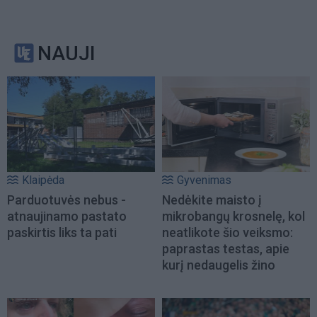
NAUJI
Klaipėda
Gyvenimas
Parduotuvės nebus -
Nedėkite maisto į
atnaujinamo pastato
mikrobangų krosnelę, kol
paskirtis liks ta pati
neatlikote šio veiksmo:
paprastas testas, apie
kurį nedaugelis žino