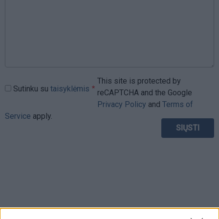
This site is protected by
Sutinku su
taisyklėmis
reCAPTCHA and the Google
Privacy Policy
and
Terms of
Service
apply.