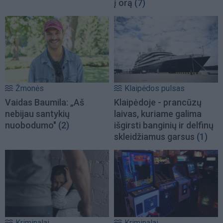
į orą
(7)
Žmonės
Klaipėdos pulsas
Vaidas Baumila: „Aš
Klaipėdoje - prancūzų
nebijau santykių
laivas, kuriame galima
nuobodumo"
(2)
išgirsti banginių ir delfinų
skleidžiamus garsus
(1)
Kriminalai
Kriminalai