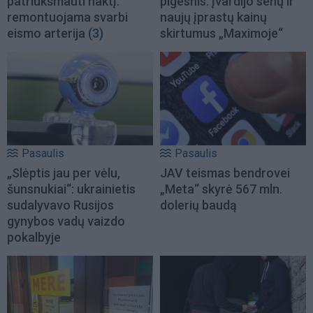
patriukšmauti naktį:
pigesnis: įvardijo senų ir
remontuojama svarbi
naujų įprastų kainų
eismo arterija
(3)
skirtumus „Maximoje“
Pasaulis
Pasaulis
„Slėptis jau per vėlu,
JAV teismas bendrovei
šunsnukiai“: ukrainietis
„Meta“ skyrė 567 mln.
sudalyvavo Rusijos
dolerių baudą
gynybos vadų vaizdo
pokalbyje