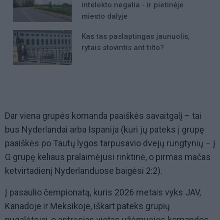
intelekto negalia - ir pietinėje
miesto dalyje
Kas tas paslaptingas jaunuolis,
rytais stovintis ant tilto?
Dar viena grupės komanda paaiškės savaitgalį – tai
bus Nyderlandai arba Ispanija (kuri jų pateks į grupę
paaiškės po Tautų lygos tarpusavio dvejų rungtynių – į
G grupę keliaus pralaimėjusi rinktinė, o pirmas mačas
ketvirtadienį Nyderlanduose baigėsi 2:2).
Į pasaulio čempionatą, kuris 2026 metais vyks JAV,
Kanadoje ir Meksikoje, iškart pateks grupių
nugalėtojai, o antrąsias vietas užėmusios komandos