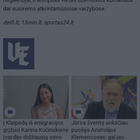
dar susirems atkrintamosiose varžybose.
delfi.lt, 15min.lt, sportas24.lt
Į Klaipėdą iš emigracijos
Jūros šventę anksčiau
grįžusi Karina Kučinskienė
puošęs Anatolijus
įvardijo didžiausią savo
Klemencovas: gal jau