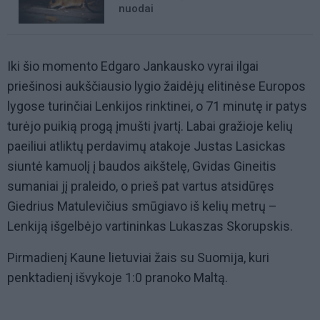
nuodai
Iki šio momento Edgaro Jankausko vyrai ilgai
priešinosi aukščiausio lygio žaidėjų elitinėse Europos
lygose turinčiai Lenkijos rinktinei, o 71 minutę ir patys
turėjo puikią progą įmušti įvartį. Labai gražioje kelių
paeiliui atliktų perdavimų atakoje Justas Lasickas
siuntė kamuolį į baudos aikštelę, Gvidas Gineitis
sumaniai jį praleido, o prieš pat vartus atsidūręs
Giedrius Matulevičius smūgiavo iš kelių metrų –
Lenkiją išgelbėjo vartininkas Lukaszas Skorupskis.
Pirmadienį Kaune lietuviai žais su Suomija, kuri
penktadienį išvykoje 1:0 pranoko Maltą.