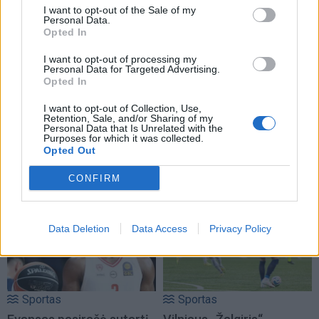
(3)
I want to opt-out of the Sale of my
Personal Data.
Opted In
I want to opt-out of processing my
Personal Data for Targeted Advertising.
Opted In
I want to opt-out of Collection, Use,
Retention, Sale, and/or Sharing of my
Sportas
Sportas
Personal Data that Is Unrelated with the
Purposes for which it was collected.
Į Palangą atkeliavo
Jaunieji paraatletai
Opted Out
žiemos paralimpinių
savaitę vasaros skyrė
žaidynių paroda
stovyklai
CONFIRM
Data Deletion
Data Access
Privacy Policy
Sportas
Sportas