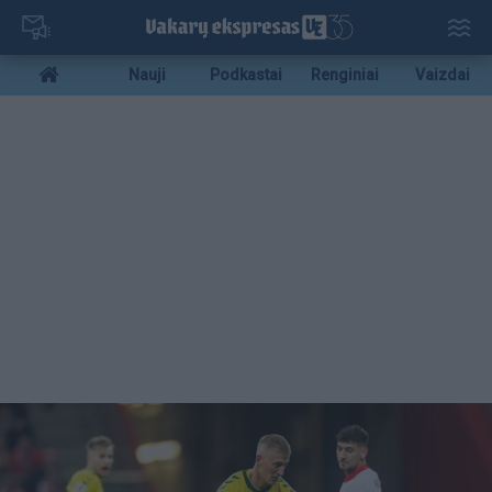
Pereiti
į
pagrindinį
Mobile
Nauji
Podkastai
Renginiai
Vaizdai
turinį
menu
bottom