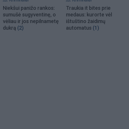
Niekšui panižo rankos:
Traukia it bites prie
sumušė sugyventinę, o
medaus: kurorte vėl
vėliau ir jos nepilnametę
ištuštino žaidimų
dukrą
(2)
automatus
(1)
Load
More