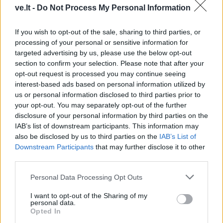
ve.lt -
Do Not Process My Personal Information
If you wish to opt-out of the sale, sharing to third parties, or
processing of your personal or sensitive information for
targeted advertising by us, please use the below opt-out
section to confirm your selection. Please note that after your
TAIP PAT SKAITYKITE
opt-out request is processed you may continue seeing
interest-based ads based on personal information utilized by
us or personal information disclosed to third parties prior to
your opt-out. You may separately opt-out of the further
disclosure of your personal information by third parties on the
IAB’s list of downstream participants. This information may
also be disclosed by us to third parties on the
IAB’s List of
Downstream Participants
that may further disclose it to other
third parties.
Sportas
Sportas
Savaitgalį Klaipėdoje -
Rimas Kurtinaitis
Personal Data Processing Opt Outs
daug sporto: veiksmas
paskelbė Lietuvos
I want to opt-out of the Sharing of my
virs penkiose skirtingose
rinktinės kandidatus:
personal data.
Opted In
miesto vietose
sąraše - du klaipėdiečiai