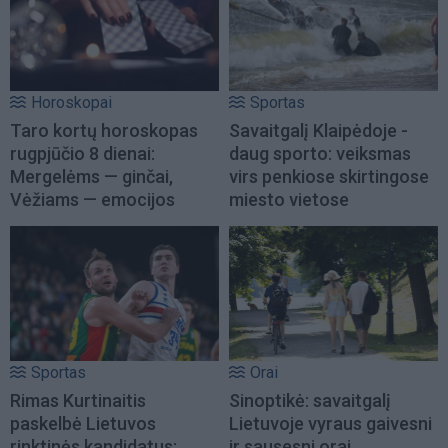
Horoskopai
Sportas
Taro kortų horoskopas
Savaitgalį Klaipėdoje -
rugpjūčio 8 dienai:
daug sporto: veiksmas
Mergelėms — ginčai,
virs penkiose skirtingose
Vėžiams — emocijos
miesto vietose
Sportas
Orai
Rimas Kurtinaitis
Sinoptikė: savaitgalį
paskelbė Lietuvos
Lietuvoje vyraus gaivesni
rinktinės kandidatus:
ir sausesni orai