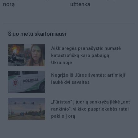
norą
užtenka
Šiuo metu skaitomiausi
Aiškiaregės pranašystė: numatė
katastrofišką karo pabaigą
Ukrainoje
Negrįžo iš Jūros šventės: artimieji
laukė dvi savaites
„Fūristas“ į judrią sankryžą įlėkė „ant
rankinio“: vilkiko puspriekabės ratai
pakilo į orą