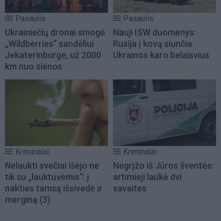
Pasaulis
Pasaulis
Ukrainiečių dronai smogė
Nauji ISW duomenys:
„Wildberries“ sandėliui
Rusija į kovą siunčia
Jekaterinburge, už 2000
Ukrainos karo belaisvius
km nuo sienos
Kriminalai
Kriminalai
Nelaukti svečiai išėjo ne
Negrįžo iš Jūros šventės:
tik su „lauktuvėmis“: į
artimieji laukė dvi
nakties tamsą išsivedė ir
savaites
merginą
(3)