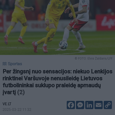
© FOTO: Elvis Žaldaris/LFF
Sportas
Per žingsnį nuo sensacijos: niekuo Lenkijos
rinktinei Varšuvoje nenusileidę Lietuvos
futbolininkai suklupo praleidę apmaudų
įvartį
(2)
Facebook
Messenger
LinkedIn
Email
C
VE.LT
L
2025-03-22 11:32