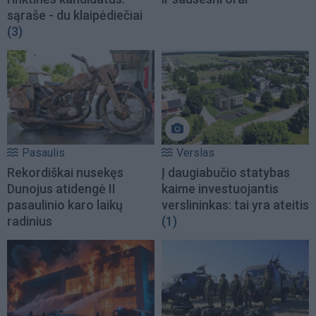
sąraše - du klaipėdiečiai
(3)
Pasaulis
Verslas
Rekordiškai nusekęs
Į daugiabučio statybas
Dunojus atidengė II
kaime investuojantis
pasaulinio karo laikų
verslininkas: tai yra ateitis
radinius
(1)