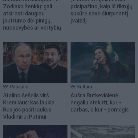
Zodiako ženklų: gali
prisipažino, kaip iš tikrųjų
atsirasti daugiau
sukūrė savo šiurpinantį
jautrumo dėl pinigų,
įvaizdį
nuosavybės ar vertybių
Pasaulis
Kultūra
Stalino šešėlis virš
Aušra Butkevičienė:
Kremliaus: kas laukia
negaliu atskirti, kur -
Rusijos pasitraukus
darbas, o kur - pomėgis
Vladimirui Putinui