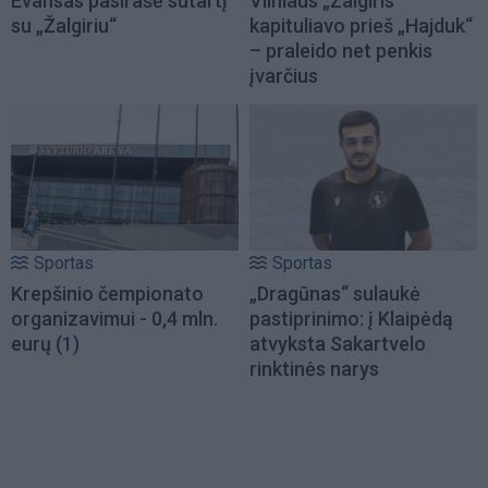
Evansas pasirašė sutartį
Vilniaus „Žalgiris“
su „Žalgiriu“
kapituliavo prieš „Hajduk“
– praleido net penkis
įvarčius
Sportas
Sportas
Krepšinio čempionato
„Dragūnas“ sulaukė
organizavimui - 0,4 mln.
pastiprinimo: į Klaipėdą
eurų
(1)
atvyksta Sakartvelo
rinktinės narys