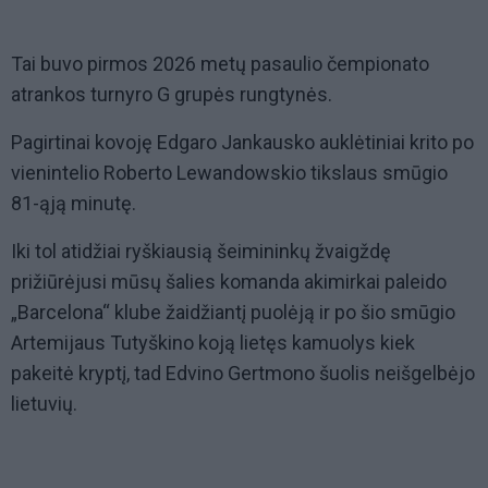
Tai buvo pirmos 2026 metų pasaulio čempionato
atrankos turnyro G grupės rungtynės.
Pagirtinai kovoję Edgaro Jankausko auklėtiniai krito po
vienintelio Roberto Lewandowskio tikslaus smūgio
81-ąją minutę.
Iki tol atidžiai ryškiausią šeimininkų žvaigždę
prižiūrėjusi mūsų šalies komanda akimirkai paleido
„Barcelona“ klube žaidžiantį puolėją ir po šio smūgio
Artemijaus Tutyškino koją lietęs kamuolys kiek
pakeitė kryptį, tad Edvino Gertmono šuolis neišgelbėjo
lietuvių.