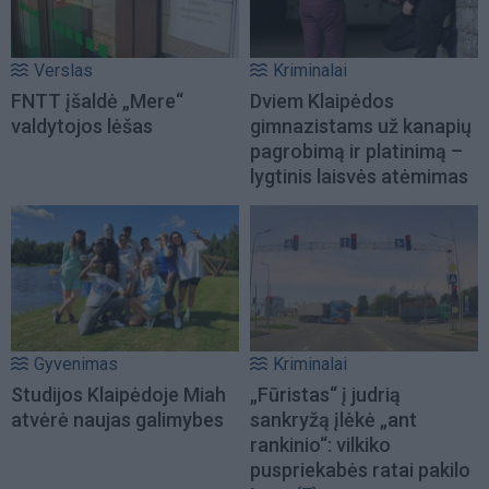
Verslas
Kriminalai
FNTT įšaldė „Mere“
Dviem Klaipėdos
valdytojos lėšas
gimnazistams už kanapių
pagrobimą ir platinimą –
lygtinis laisvės atėmimas
Gyvenimas
Kriminalai
Studijos Klaipėdoje Miah
„Fūristas“ į judrią
atvėrė naujas galimybes
sankryžą įlėkė „ant
rankinio“: vilkiko
puspriekabės ratai pakilo