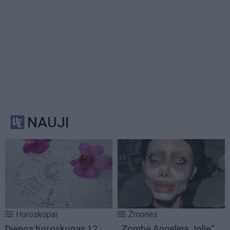
NAUJI
Horoskopai
Žmonės
Dienos horoskopas 12
„Zombė Angelina Jolie“