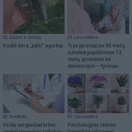
Sodas ir daržas
Laisvalaikis
Kodėl dera „pikti“ agurkai
Trys įpročiai po 45 metų
suteikia papildomus 13
metų gyvenimo be
demencijos – tyrimas
Sveikata
Laisvalaikis
Vėžiu sergančiai britei
Psichologinis testas:
pirmai pasaulyje taikytas
Išsirinkite labiausiai