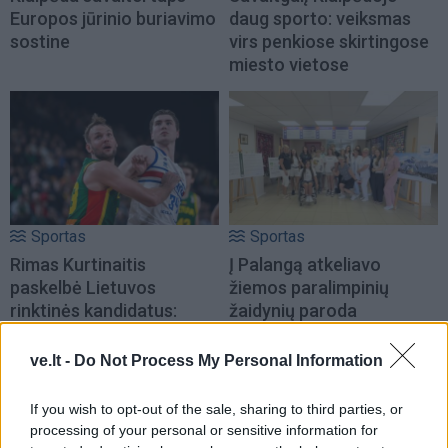
Europos jūrinio buriavimo
daug sporto: veiksmas
sostine
virs penkiose skirtingose
miesto vietose
Sportas
Sportas
Rimas Kurtinaitis
Į Palangą atkeliavo
paskelbė Lietuvos
žiemos paralimpinių
rinktinės kandidatus:
žaidynių paroda
sąraše - du klaipėdiečiai
(3)
ve.lt -
Do Not Process My Personal Information
If you wish to opt-out of the sale, sharing to third parties, or
processing of your personal or sensitive information for