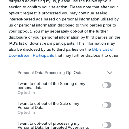
targeted advertising by us, please use the below opt-out
section to confirm your selection. Please note that after your
opt-out request is processed you may continue seeing
interest-based ads based on personal information utilized by
Sportas
Sportas
us or personal information disclosed to third parties prior to
Jaunieji paraatletai
Evansas pasirašė sutartį
your opt-out. You may separately opt-out of the further
disclosure of your personal information by third parties on the
savaitę vasaros skyrė
su „Žalgiriu“
IAB’s list of downstream participants. This information may
stovyklai
also be disclosed by us to third parties on the
IAB’s List of
Downstream Participants
that may further disclose it to other
third parties.
Personal Data Processing Opt Outs
I want to opt-out of the Sharing of my
personal data.
Opted In
I want to opt-out of the Sale of my
Personal Data.
Opted In
I want to opt-out of processing my
Personal Data for Targeted Advertising.