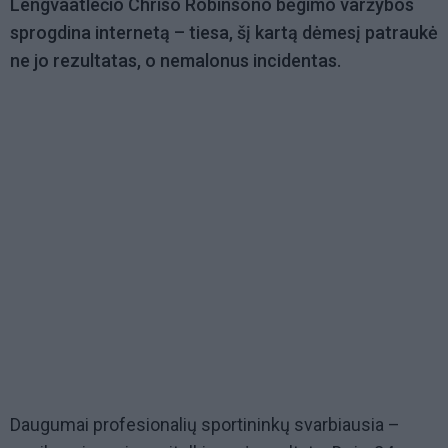
Lengvaatlečio Chriso Robinsono bėgimo varžybos
sprogdina internetą – tiesa, šį kartą dėmesį patraukė
ne jo rezultatas, o nemalonus incidentas.
Daugumai profesionalių sportininkų svarbiausia –