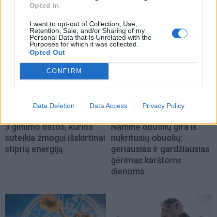
Opted In
NAUJI
I want to opt-out of Collection, Use,
Retention, Sale, and/or Sharing of my
Personal Data that Is Unrelated with the
Purposes for which it was collected.
Opted Out
CONFIRM
Data Deletion
Data Access
Privacy Policy
Laisvalaikis
Receptai
3 gimimo datos, kurios
Naminė obuolių gira iš
suteikia žmogui išskirtinai
nukritusių obuolių:
stiprią energiją
geriausias ir gardžiausias
gėrimas karštoms
dienoms