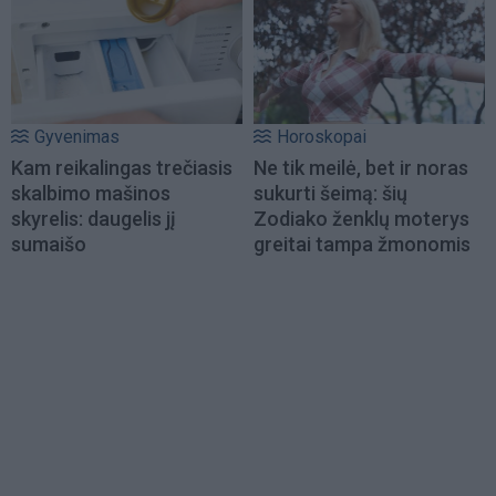
Gyvenimas
Horoskopai
Kam reikalingas trečiasis
Ne tik meilė, bet ir noras
skalbimo mašinos
sukurti šeimą: šių
skyrelis: daugelis jį
Zodiako ženklų moterys
sumaišo
greitai tampa žmonomis