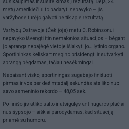
susikaupimas ir susitelkimas į rezultatą. Deja, 24
metų amerikiečiui to padaryti nepavyko – jis
varžybose turėjo galvoti ne tik apie rezultatą.
Varžybų Ostravoje (Čekijoje) metu C. Robinsonui
nepavyko išvengti itin nemalonios situacijos – bėgant
jo apranga nepajėgė vietoje išlaikyti jo... lytinio organo.
Sportininkas keliskart mėgino prisidengti ir sutvarkyti
aprangą bėgdamas, tačiau nesėkmingai.
Nepaisant visko, sportiningas sugebėjo finišuoti
pirmas ir vos per dešimtadalį sekundės atsiliko nuo
savo asmeninio rekordo – 48,05 sek.
Po finišo jis atliko salto ir atsigulęs ant nugaros plačiai
nusišypsojo – aiškiai parodydamas, kad situaciją
priėmė su humoru.