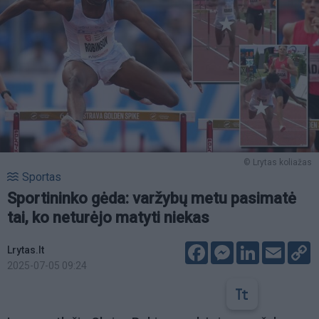
© Lrytas koliažas
Sportas
Sportininko gėda: varžybų metu pasimatė
tai, ko neturėjo matyti niekas
Facebook
Messenger
LinkedIn
Email
C
Lrytas.lt
L
2025-07-05 09:24