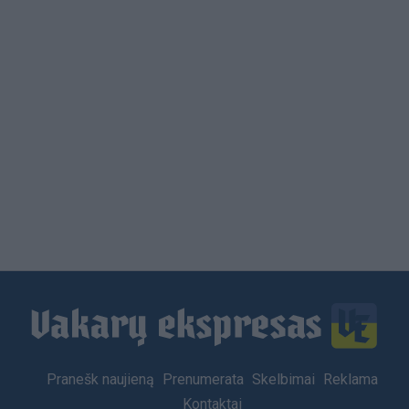
Load
More
Footer
Pranešk naujieną
Prenumerata
Skelbimai
Reklama
menu
Kontaktai