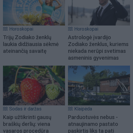
Horoskopai
Horoskopai
Trijų Zodiako ženklų
Astrologė įvardijo
laukia didžiausia sėkmė
Zodiako ženklus, kuriems
ateinančią savaitę
niekada nerūpi svetimas
asmeninis gyvenimas
Sodas ir daržas
Klaipėda
Kaip užtikrinti gausų
Parduotuvės nebus -
braškių derlių: viena
atnaujinamo pastato
vasaros procedūra
paskirtis liks ta pati