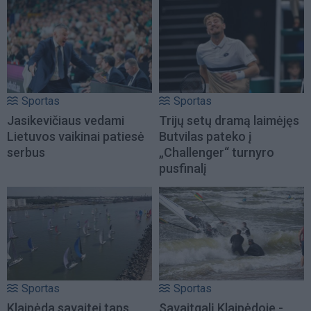
Sportas
Sportas
Jasikevičiaus vedami
Trijų setų dramą laimėjęs
Lietuvos vaikinai patiesė
Butvilas pateko į
serbus
„Challenger“ turnyro
pusfinalį
Sportas
Sportas
Klaipėda savaitei taps
Savaitgalį Klaipėdoje -