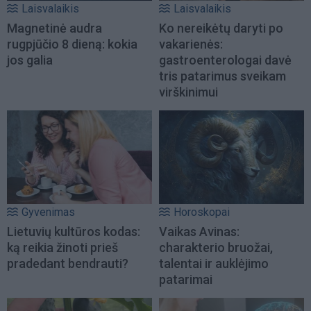
Laisvalaikis
Laisvalaikis
Magnetinė audra
Ko nereikėtų daryti po
rugpjūčio 8 dieną: kokia
vakarienės:
jos galia
gastroenterologai davė
tris patarimus sveikam
virškinimui
Gyvenimas
Horoskopai
Lietuvių kultūros kodas:
Vaikas Avinas:
ką reikia žinoti prieš
charakterio bruožai,
pradedant bendrauti?
talentai ir auklėjimo
patarimai