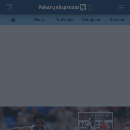
Pereiti
į
pagrindinį
Mobile
Nauji
Podkastai
Renginiai
Vaizdai
turinį
menu
bottom