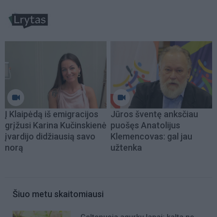
Į Klaipėdą iš emigracijos
Jūros šventę anksčiau
grįžusi Karina Kučinskienė
puošęs Anatolijus
įvardijo didžiausią savo
Klemencovas: gal jau
norą
užtenka
Šiuo metu skaitomiausi
Geltonuoja agurkų lapai: kalta ne