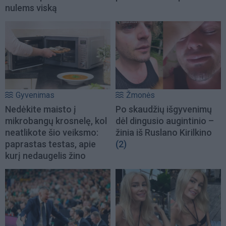
nulems viską
Gyvenimas
Žmonės
Nedėkite maisto į
Po skaudžių išgyvenimų
mikrobangų krosnelę, kol
dėl dingusio augintinio –
neatlikote šio veiksmo:
žinia iš Ruslano Kirilkino
paprastas testas, apie
(2)
kurį nedaugelis žino