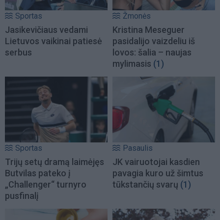
Sportas
Žmonės
Jasikevičiaus vedami
Kristina Meseguer
Lietuvos vaikinai patiesė
pasidalijo vaizdeliu iš
serbus
lovos: šalia – naujas
mylimasis
(1)
Sportas
Pasaulis
Trijų setų dramą laimėjęs
JK vairuotojai kasdien
Butvilas pateko į
pavagia kuro už šimtus
„Challenger“ turnyro
tūkstančių svarų
(1)
pusfinalį