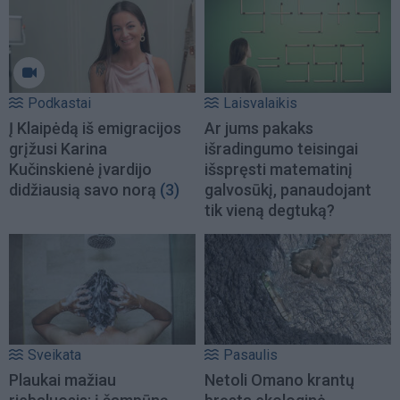
Podkastai
Laisvalaikis
Į Klaipėdą iš emigracijos
Ar jums pakaks
grįžusi Karina
išradingumo teisingai
Kučinskienė įvardijo
išspręsti matematinį
didžiausią savo norą
(3)
galvosūkį, panaudojant
tik vieną degtuką?
Sveikata
Pasaulis
Plaukai mažiau
Netoli Omano krantų