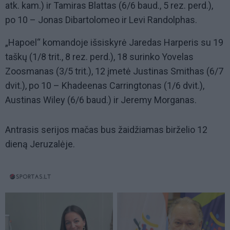
atk. kam.) ir Tamiras Blattas (6/6 baud., 5 rez. perd.),
po 10 – Jonas Dibartolomeo ir Levi Randolphas.
„Hapoel“ komandoje išsiskyrė Jaredas Harperis su 19
taškų (1/8 trit., 8 rez. perd.), 18 surinko Yovelas
Zoosmanas (3/5 trit.), 12 įmetė Justinas Smithas (6/7
dvit.), po 10 – Khadeenas Carringtonas (1/6 dvit.),
Austinas Wiley (6/6 baud.) ir Jeremy Morganas.
Antrasis serijos mačas bus žaidžiamas birželio 12
dieną Jeruzalėje.