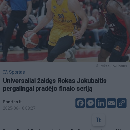
© Rokas Jokubaitis
Sportas
Universaliai žaidęs Rokas Jokubaitis
pergalingai pradėjo finalo seriją
Facebook
Messenger
LinkedIn
Email
C
Sportas.lt
L
2025-06-10 08:27