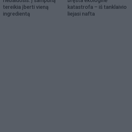
riebaluosis: į šampūną
bręsta ekologinė
tereikia įberti vieną
katastrofa – iš tanklaivio
ingredientą
liejasi nafta
Load
More