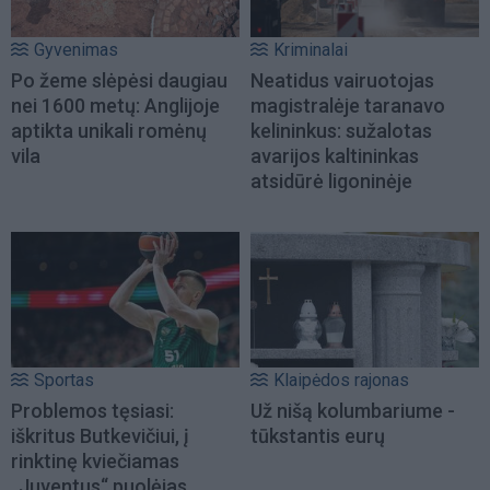
Gyvenimas
Kriminalai
Po žeme slėpėsi daugiau
Neatidus vairuotojas
nei 1600 metų: Anglijoje
magistralėje taranavo
aptikta unikali romėnų
kelininkus: sužalotas
vila
avarijos kaltininkas
atsidūrė ligoninėje
Sportas
Klaipėdos rajonas
Problemos tęsiasi:
Už nišą kolumbariume -
iškritus Butkevičiui, į
tūkstantis eurų
rinktinę kviečiamas
„Juventus“ puolėjas