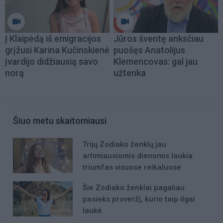
Į Klaipėdą iš emigracijos
Jūros šventę anksčiau
grįžusi Karina Kučinskienė
puošęs Anatolijus
įvardijo didžiausią savo
Klemencovas: gal jau
norą
užtenka
Šiuo metu skaitomiausi
Trijų Zodiako ženklų jau
artimiausiomis dienomis laukia
triumfas visuose reikaluose
Šie Zodiako ženklai pagaliau
pasieks proveržį, kurio taip ilgai
laukė