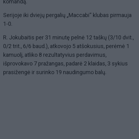
komandą.
Serijoje iki dviejų pergalių „Maccabi“ klubas pirmauja
1-0.
R. Jokubaitis per 31 minutę pelnė 12 taškų (3/10 dvit.,
0/2 trit., 6/6 baud.), atkovojo 5 atšokusius, perėmė 1
kamuolį, atliko 8 rezultatyvius perdavimus,
išprovokavo 7 pražangas, padarė 2 klaidas, 3 sykius
prasižengė ir surinko 19 naudingumo balų.