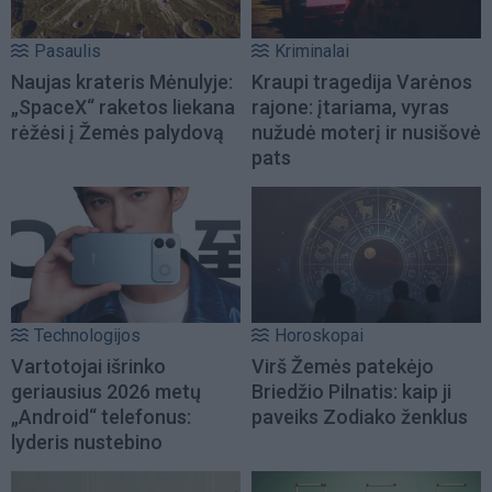
Pasaulis
Kriminalai
Naujas krateris Mėnulyje:
Kraupi tragedija Varėnos
„SpaceX“ raketos liekana
rajone: įtariama, vyras
rėžėsi į Žemės palydovą
nužudė moterį ir nusišovė
pats
Technologijos
Horoskopai
Vartotojai išrinko
Virš Žemės patekėjo
geriausius 2026 metų
Briedžio Pilnatis: kaip ji
„Android“ telefonus:
paveiks Zodiako ženklus
lyderis nustebino