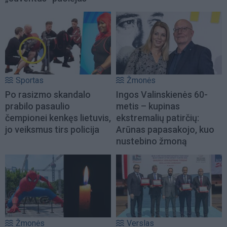
Sportas
Žmonės
Po rasizmo skandalo
Ingos Valinskienės 60-
prabilo pasaulio
metis – kupinas
čempionei kenkęs lietuvis,
ekstremalių patirčių:
jo veiksmus tirs policija
Arūnas papasakojo, kuo
nustebino žmoną
Žmonės
Verslas