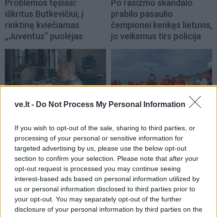
Problemos tęsiasi:
Po rasizmo skandalo
iškritus Butkevičiui, į
prabilo pasaulio
rinktinę kviečiamas
čempionei kenkęs lietuvis,
„Juventus“ puolėjas
jo veiksmus tirs policija
ve.lt -
Do Not Process My Personal Information
Sportas
Sportas
Aiškėja Modesto
Klaipėdos paplūdimių
If you wish to opt-out of the sale, sharing to third parties, or
processing of your personal or sensitive information for
Paulausko skulptūros
gelbėtojai – Lietuvos
targeted advertising by us, please use the below opt-out
pastatymo data:
čempionai: Juodkrantėje
section to confirm your selection. Please note that after your
nuomonę apie ją išsakė ir
iškovojo pirmąją vietą
opt-out request is processed you may continue seeing
pats olimpinis čempionas
interest-based ads based on personal information utilized by
us or personal information disclosed to third parties prior to
your opt-out. You may separately opt-out of the further
disclosure of your personal information by third parties on the