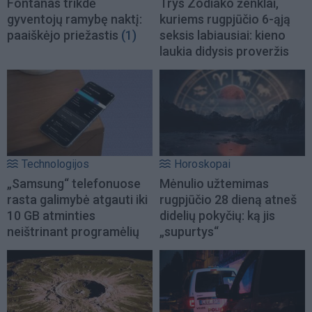
Fontanas trikdė
Trys Zodiako ženklai,
gyventojų ramybę naktį:
kuriems rugpjūčio 6-ąją
paaiškėjo priežastis
(1)
seksis labiausiai: kieno
laukia didysis proveržis
Technologijos
Horoskopai
„Samsung“ telefonuose
Mėnulio užtemimas
rasta galimybė atgauti iki
rugpjūčio 28 dieną atneš
10 GB atminties
didelių pokyčių: ką jis
neištrinant programėlių
„supurtys“