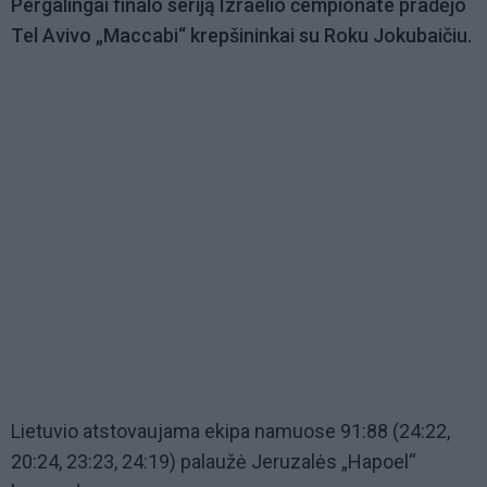
Pergalingai finalo seriją Izraelio čempionate pradėjo
Tel Avivo „Maccabi“ krepšininkai su Roku Jokubaičiu.
Lietuvio atstovaujama ekipa namuose 91:88 (24:22,
20:24, 23:23, 24:19) palaužė Jeruzalės „Hapoel“