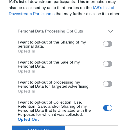
IAB’s list of downstream participants. This information may
also be disclosed by us to third parties on the
IAB’s List of
Downstream Participants
that may further disclose it to other
third parties.
Sportas
Sportas
Lietuvos čempionų
„Neptūnas“ atsisveikino
Personal Data Processing Opt Outs
klaipėdiečių sveikata
su aukštaūgiu
rūpinsis naujas komandos
I want to opt-out of the Sharing of my
personal data.
narys
Opted In
I want to opt-out of the Sale of my
Personal Data.
Opted In
I want to opt-out of processing my
Personal Data for Targeted Advertising.
Opted In
Sportas
Sportas
I want to opt-out of Collection, Use,
„Neptūno“ Tauragėje
Jaunosios klaipėdietės –
Retention, Sale, and/or Sharing of my
laukia arši kova dėl
Lietuvos vicečempionės:
Personal Data that Is Unrelated with the
Purposes for which it was collected.
trečiosios vietos
įkvepia mūsų miesto
Opted Out
pažibos