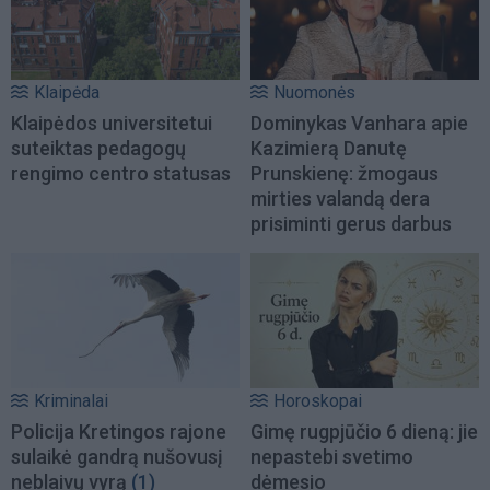
Klaipėda
Nuomonės
Klaipėdos universitetui
Dominykas Vanhara apie
suteiktas pedagogų
Kazimierą Danutę
rengimo centro statusas
Prunskienę: žmogaus
mirties valandą dera
prisiminti gerus darbus
Kriminalai
Horoskopai
Policija Kretingos rajone
Gimę rugpjūčio 6 dieną: jie
sulaikė gandrą nušovusį
nepastebi svetimo
neblaivų vyrą
(1)
dėmesio