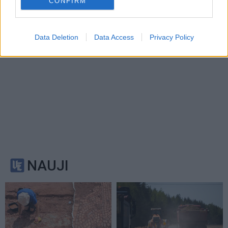
CONFIRM
Data Deletion
Data Access
Privacy Policy
NAUJI