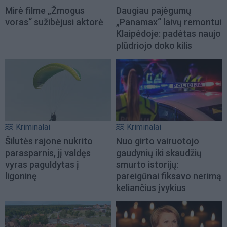
Mirė filme „Žmogus
Daugiau pajėgumų
voras“ sužibėjusi aktorė
„Panamax“ laivų remontui
Klaipėdoje: padėtas naujo
plūdriojo doko kilis
Kriminalai
Kriminalai
Šilutės rajone nukrito
Nuo girto vairuotojo
parasparnis, jį valdęs
gaudynių iki skaudžių
vyras paguldytas į
smurto istorijų:
ligoninę
pareigūnai fiksavo nerimą
keliančius įvykius