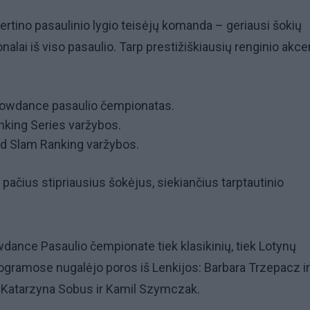
ertino pasaulinio lygio teisėjų komanda – geriausi šokių
ionalai iš viso pasaulio. Tarp prestižiškiausių renginio akc
wdance pasaulio čempionatas.
king Series varžybos.
d Slam Ranking varžybos.
kė pačius stipriausius šokėjus, siekiančius tarptautinio
nce Pasaulio čempionate tiek klasikinių, tiek Lotynų
ogramose nugalėjo poros iš Lenkijos: Barbara Trzepacz ir
Katarzyna Sobus ir Kamil Szymczak.