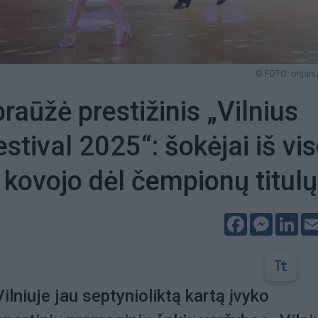
© FOTO: organi
praūžė prestižinis „Vilnius
stival 2025“: šokėjai iš vi
 kovojo dėl čempionų titulų
Facebook
Messeng
Lin
Vilniuje jau septynioliktą kartą įvyko