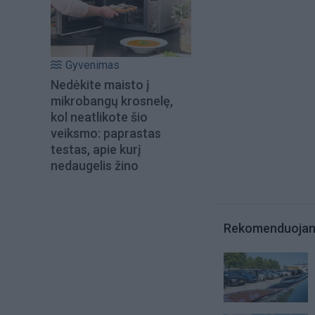
Gyvenimas
Nedėkite maisto į
mikrobangų krosnelę,
kol neatlikote šio
veiksmo: paprastas
testas, apie kurį
nedaugelis žino
Rekomenduoja