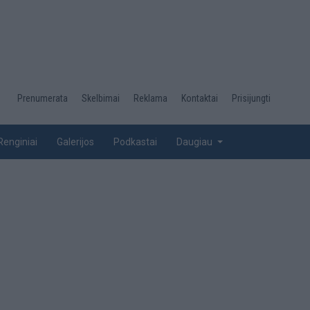
Desktop
Prenumerata
Skelbimai
Reklama
Kontaktai
Prisijungti
menu
top
Renginiai
Galerijos
Podkastai
Daugiau