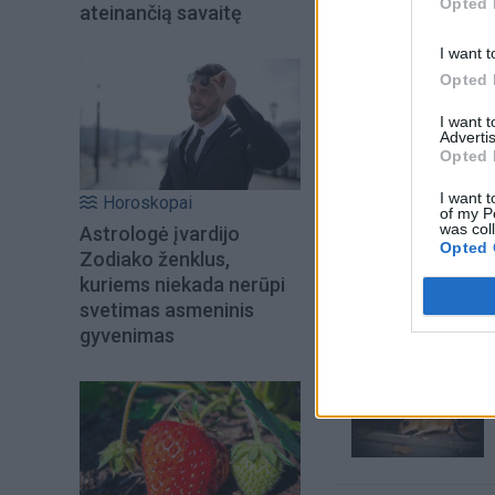
Opted 
ateinančią savaitę
I want t
Opted 
I want 
Advertis
Opted 
I want t
Horoskopai
of my P
was col
Astrologė įvardijo
Šiuo metu skait
Opted 
Zodiako ženklus,
kuriems niekada nerūpi
svetimas asmeninis
gyvenimas