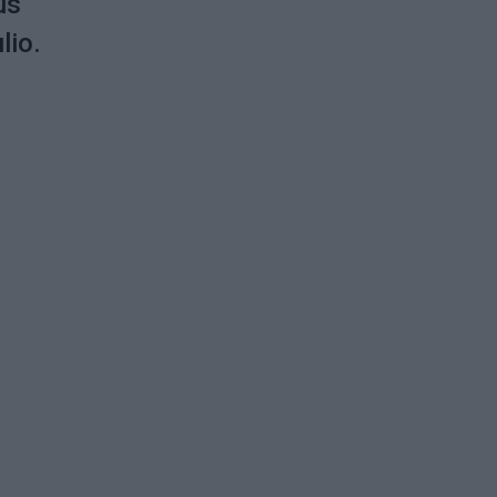
us
lio.