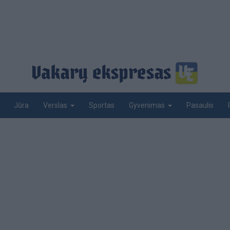
Jūra
Sportas
Pasaulis
Verslas
Gyvenimas