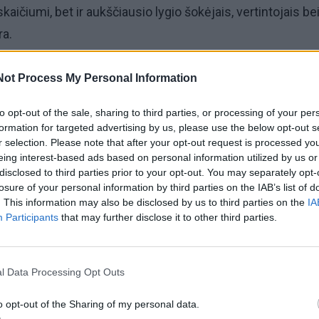
kaičiumi, bet ir aukščiausio lygio šokėjais, vertintojais be
ra.
kėjų iš visos Europos, taip pat iš Jungtinių Amerikos Valsti
Not Process My Personal Information
ėjos, Japonijos – šios šalys atstovavo tolimuosius krašt
to opt-out of the sale, sharing to third parties, or processing of your per
lio tarptautiškumą ir prestižą.
formation for targeted advertising by us, please use the below opt-out s
r selection. Please note that after your opt-out request is processed y
o šokėjai nuo vaikų iki senjorų, nuo pradedančiųjų iki
eing interest-based ads based on personal information utilized by us or
disclosed to third parties prior to your opt-out. You may separately opt-
ėsi solo šokėjai, poros, ProAm duetai (profesionalo ir mė
losure of your personal information by third parties on the IAB’s list of
nės grupės, o šokio aikštelėje buvo galima išvysti įvairia
. This information may also be disclosed by us to third parties on the
IA
Participants
that may further disclose it to other third parties.
ūdingų pasirodymų.
l Data Processing Opt Outs
o opt-out of the Sharing of my personal data.