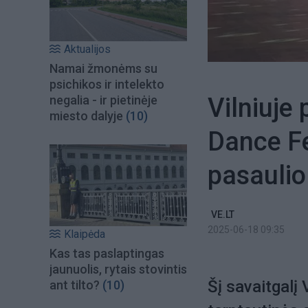
Aktualijos
Namai žmonėms su
psichikos ir intelekto
Vilniuje 
negalia - ir pietinėje
miesto dalyje
(10)
Dance Fe
pasaulio
VE.LT
2025-06-18 09:35
Klaipėda
Kas tas paslaptingas
jaunuolis, rytais stovintis
Šį savaitgalį 
ant tilto?
(10)