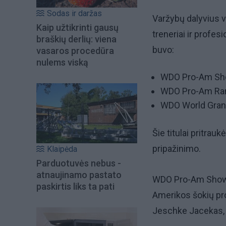
Sodas ir daržas
Varžybų dalyvius v
Kaip užtikrinti gausų
treneriai ir profes
braškių derlių: viena
buvo:
vasaros procedūra
nulems viską
WDO Pro-Am Sho
WDO Pro-Am Ran
WDO World Gran
Šie titulai pritrau
pripažinimo.
Klaipėda
Parduotuvės nebus -
atnaujinamo pastato
WDO Pro-Am Showda
paskirtis liks ta pati
Amerikos šokių pr
Jeschke Jacekas, 