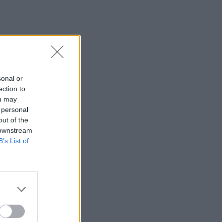
i
jų,
us,
sonal or
ection to
ou may
 personal
out of the
gėjo
 downstream
usių
B’s List of