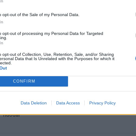
In
o opt-out of the Sale of my Personal Data.
In
to opt-out of processing my Personal Data for Targeted
ing.
In
o opt-out of Collection, Use, Retention, Sale, and/or Sharing
ersonal Data that Is Unrelated with the Purposes for which it
lected.
omiausi
Out
Negrįžo iš Jūros šventės: artimieji laukė dvi savaites
CONFIRM
Data Deletion
Data Access
Privacy Policy
Pelių ir žiurkių baubas: kas graužikus gąsdina labiau ne
nuodai