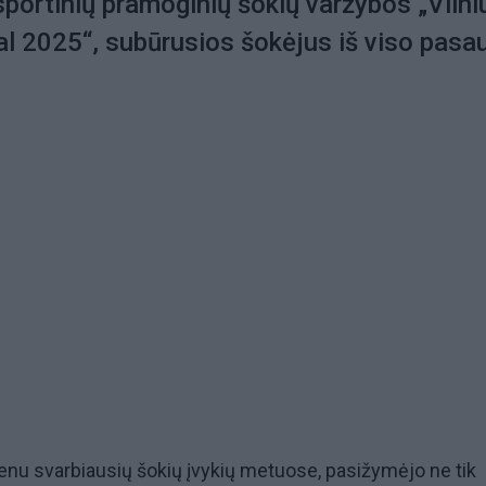
sportinių pramoginių šokių varžybos „Vilni
l 2025“, subūrusios šokėjus iš viso pasau
enu svarbiausių šokių įvykių metuose, pasižymėjo ne tik