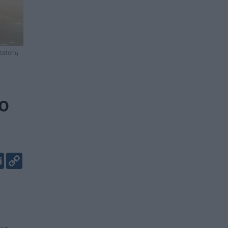
zatorių
so
er
kedIn
Email
Copy
Link