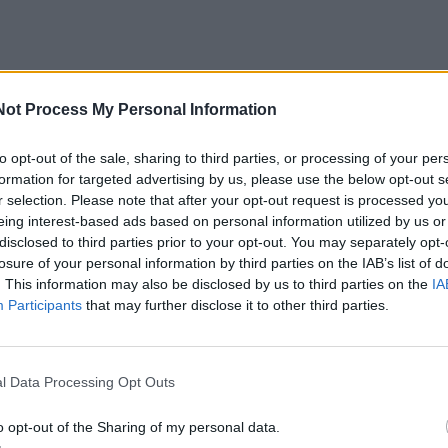
Not Process My Personal Information
to opt-out of the sale, sharing to third parties, or processing of your per
formation for targeted advertising by us, please use the below opt-out s
r selection. Please note that after your opt-out request is processed y
2026-08-06
eing interest-based ads based on personal information utilized by us or
disclosed to third parties prior to your opt-out. You may separately opt-
nio čempionato organizavimui - 0,4 mln. e
losure of your personal information by third parties on the IAB’s list of
. This information may also be disclosed by us to third parties on the
IA
Participants
that may further disclose it to other third parties.
l Data Processing Opt Outs
2026-08-06
o opt-out of the Sharing of my personal data.
as“ sulaukė pastiprinimo: į Klaipėdą atvy