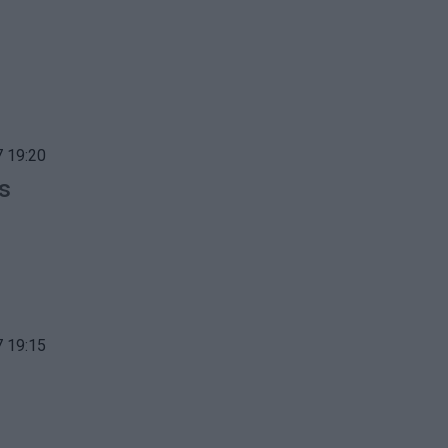
 19:20
rs
 19:15