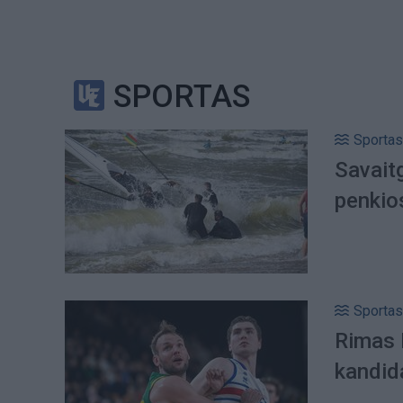
SPORTAS
Sportas
Savaitg
penkio
Sportas
Rimas K
kandida