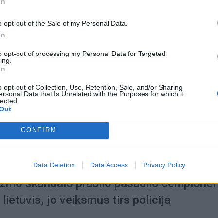
In
elo rinktinės narys
o opt-out of the Sale of my Personal Data.
In
to opt-out of processing my Personal Data for Targeted
ing.
In
2026-08-06
o opt-out of Collection, Use, Retention, Sale, and/or Sharing
os tęsiasi: iškritus Butkevičiui, į rinktinę
ersonal Data that Is Unrelated with the Purposes for which it
lected.
amas „Juventus“ puolėjas
Out
CONFIRM
Data Deletion
Data Access
Privacy Policy
2026-08-06
izmo skandalo prabilo pasaulio čempionei
lietuvis, jo veiksmus tirs policija