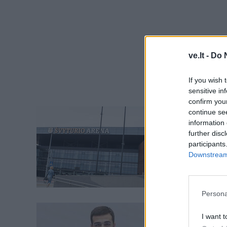
ve.lt -
Do 
If you wish 
sensitive in
confirm you
Sportas
continue se
information 
Krepši
further disc
(1)
participants
Downstream 
Persona
Sportas
I want t
„Dragūn