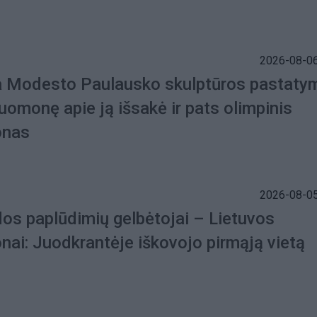
2026-08-06
a Modesto Paulausko skulptūros pastaty
uomonę apie ją išsakė ir pats olimpinis
onas
2026-08-05
dos paplūdimių gelbėtojai – Lietuvos
nai: Juodkrantėje iškovojo pirmąją vietą