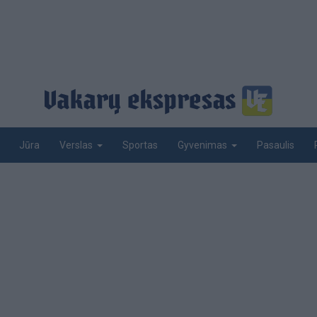
Jūra
Sportas
Pasaulis
Verslas
Gyvenimas