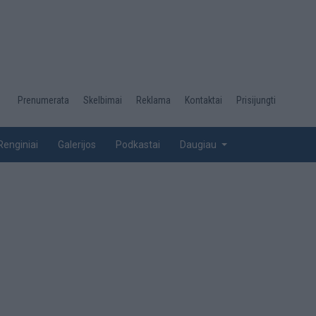
Desktop
Prenumerata
Skelbimai
Reklama
Kontaktai
Prisijungti
menu
top
Renginiai
Galerijos
Podkastai
Daugiau