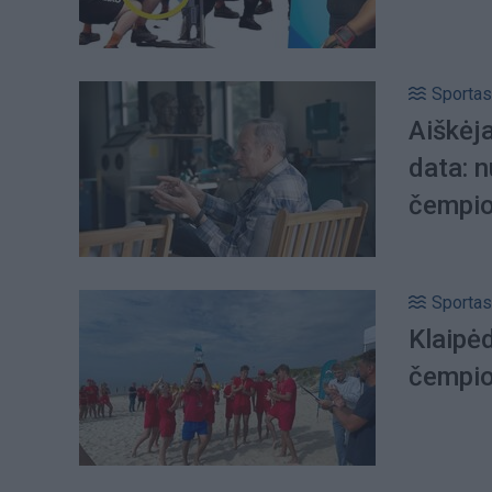
Sportas
Aiškėj
data: n
čempi
Sportas
Klaipė
čempio