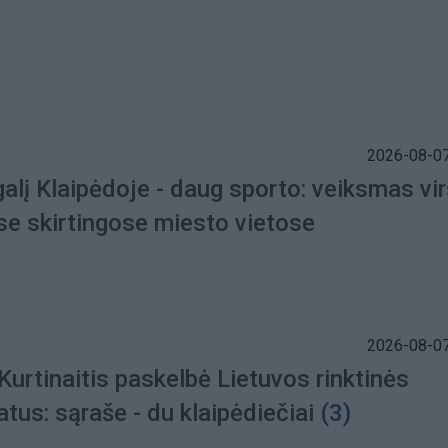
2026-08-07
alį Klaipėdoje - daug sporto: veiksmas vi
se skirtingose miesto vietose
2026-08-07
urtinaitis paskelbė Lietuvos rinktinės
tus: sąraše - du klaipėdiečiai
(3)