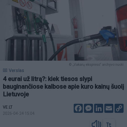
© „Vakarų ekspreso“ archyvo nuotr.
Verslas
4 eurai už litrą?: kiek tiesos slypi
bauginančiose kalbose apie kuro kainų šuolį
Lietuvoje
Facebook
Messenger
LinkedIn
Email
C
VE.LT
L
2026-04-24 15:04