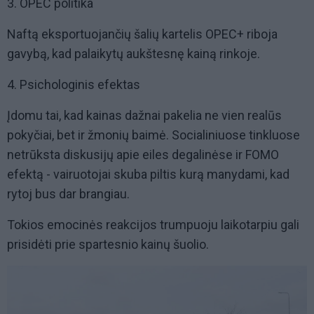
3. OPEC politika
Naftą eksportuojančių šalių kartelis OPEC+ riboja
gavybą, kad palaikytų aukštesnę kainą rinkoje.
4. Psichologinis efektas
Įdomu tai, kad kainas dažnai pakelia ne vien realūs
pokyčiai, bet ir žmonių baimė. Socialiniuose tinkluose
netrūksta diskusijų apie eiles degalinėse ir FOMO
efektą - vairuotojai skuba piltis kurą manydami, kad
rytoj bus dar brangiau.
Tokios emocinės reakcijos trumpuoju laikotarpiu gali
prisidėti prie spartesnio kainų šuolio.