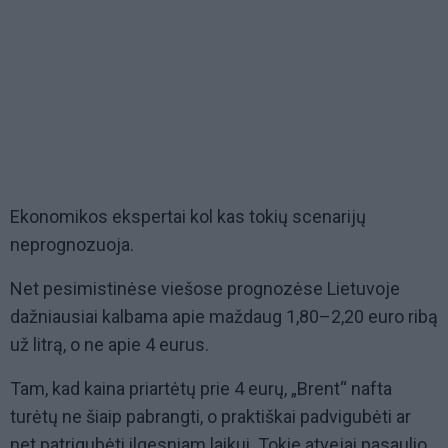
Ekonomikos ekspertai kol kas tokių scenarijų
neprognozuoja.
Net pesimistinėse viešose prognozėse Lietuvoje
dažniausiai kalbama apie maždaug 1,80–2,20 euro ribą
už litrą, o ne apie 4 eurus.
Tam, kad kaina priartėtų prie 4 eurų, „Brent“ nafta
turėtų ne šiaip pabrangti, o praktiškai padvigubėti ar
net patrigubėti ilgesniam laikui. Tokie atvejai pasaulio