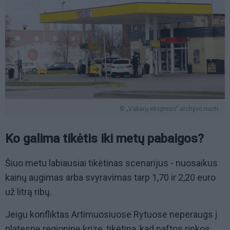
© „Vakarų ekspreso“ archyvo nuotr.
Ko galima tikėtis iki metų pabaigos?
Šiuo metu labiausiai tikėtinas scenarijus - nuosaikus
kainų augimas arba svyravimas tarp 1,70 ir 2,20 euro
už litrą ribų.
Jeigu konfliktas Artimuosiuose Rytuose neperaugs į
platesnę regioninę krizę, tikėtina, kad naftos rinkos