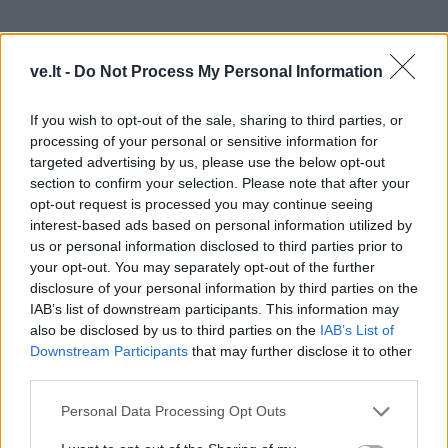
Kodėl degalai vis tiek brangsta?
ve.lt -
Do Not Process My Personal Information
Tai nereiškia, kad vairuotojai neturi dėl ko nerimauti.
If you wish to opt-out of the sale, sharing to third parties, or
processing of your personal or sensitive information for
Kainų augimas yra realus, tik ne toks dramatiškas, kaip
targeted advertising by us, please use the below opt-out
skelbiama socialiniuose tinkluose.
section to confirm your selection. Please note that after your
opt-out request is processed you may continue seeing
Lietuvoje degalų kainas šiuo metu spaudžia keli
interest-based ads based on personal information utilized by
veiksniai vienu metu:
us or personal information disclosed to third parties prior to
your opt-out. You may separately opt-out of the further
disclosure of your personal information by third parties on the
1. Akcizų didinimas
IAB’s list of downstream participants. This information may
also be disclosed by us to third parties on the
IAB’s List of
Nuo šių metų ir artimiausiu laikotarpiu Lietuvoje toliau
Downstream Participants
that may further disclose it to other
didinami akcizai bei atsiranda papildomos CO₂
third parties.
dedamosios. Skaičiuojama, kad vien dėl mokesčių
Personal Data Processing Opt Outs
pokyčių litras kuro gali brangti keliomis dešimtimis
centų.