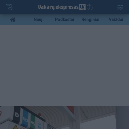
Pereiti
į
pagrindinį
Mobile
Nauji
Podkastai
Renginiai
Vaizdai
turinį
menu
bottom