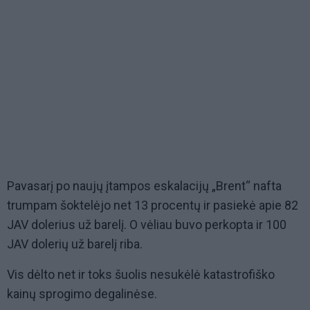
Pavasarį po naujų įtampos eskalacijų „Brent“ nafta
trumpam šoktelėjo net 13 procentų ir pasiekė apie 82
JAV dolerius už barelį. O vėliau buvo perkopta ir 100
JAV dolerių už barelį riba.
Vis dėlto net ir toks šuolis nesukėlė katastrofiško
kainų sprogimo degalinėse.