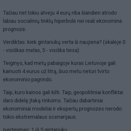
Tačiau net tokiu atveju 4 eurų riba šiandien atrodo
labiau socialinių tinklų hiperbolė nei reali ekonominė
prognozė.
Verdiktas: kiek gintariukų verta ši naujiena? (skalėje 0
- visiškas melas, 5 - visiška tiesa)
Teiginys, kad metų pabaigoje kuras Lietuvoje gali
kainuoti 4 eurus už litrą, šiuo metu neturi tvirto
ekonominio pagrindo.
Taip, kuro kainos gali kilti. Taip, geopolitiniai konfliktai
daro didelę įtaką rinkoms. Tačiau dabartiniai
ekonominiai modeliai ir ekspertų prognozės nerodo
tokio ekstremalaus scenarijaus.
Įvertinimas: 1 iš 5 gintariukų