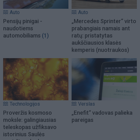
Auto
Auto
Pensijų pinigai -
„Mercedes Sprinter“ virto
naudotiems
prabangiais namais ant
automobiliams
(1)
ratų: pristatytas
aukščiausios klasės
kemperis (nuotraukos)
Technologijos
Verslas
Proveržis kosmoso
„Enefit“ vadovas palieka
moksle: galingiausias
pareigas
teleskopas užfiksavo
istorinius Saulės