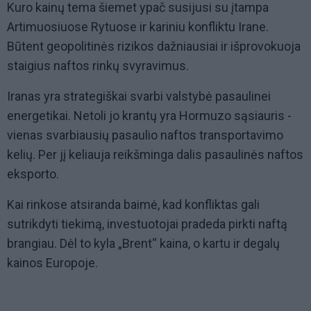
Kuro kainų tema šiemet ypač susijusi su įtampa
Artimuosiuose Rytuose ir kariniu konfliktu Irane.
Būtent geopolitinės rizikos dažniausiai ir išprovokuoja
staigius naftos rinkų svyravimus.
Iranas yra strategiškai svarbi valstybė pasaulinei
energetikai. Netoli jo krantų yra Hormuzo sąsiauris -
vienas svarbiausių pasaulio naftos transportavimo
kelių. Per jį keliauja reikšminga dalis pasaulinės naftos
eksporto.
Kai rinkose atsiranda baimė, kad konfliktas gali
sutrikdyti tiekimą, investuotojai pradeda pirkti naftą
brangiau. Dėl to kyla „Brent“ kaina, o kartu ir degalų
kainos Europoje.