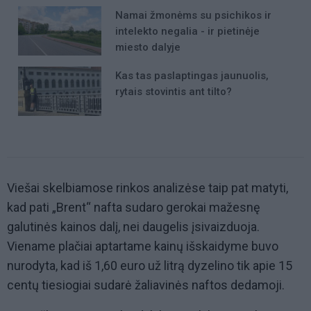
Namai žmonėms su psichikos ir
intelekto negalia - ir pietinėje
miesto dalyje
Kas tas paslaptingas jaunuolis,
rytais stovintis ant tilto?
Viešai skelbiamose rinkos analizėse taip pat matyti,
kad pati „Brent“ nafta sudaro gerokai mažesnę
galutinės kainos dalį, nei daugelis įsivaizduoja.
Viename plačiai aptartame kainų išskaidyme buvo
nurodyta, kad iš 1,60 euro už litrą dyzelino tik apie 15
centų tiesiogiai sudarė žaliavinės naftos dedamoji.