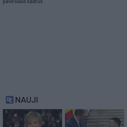
paviršiaus kadrus
NAUJI