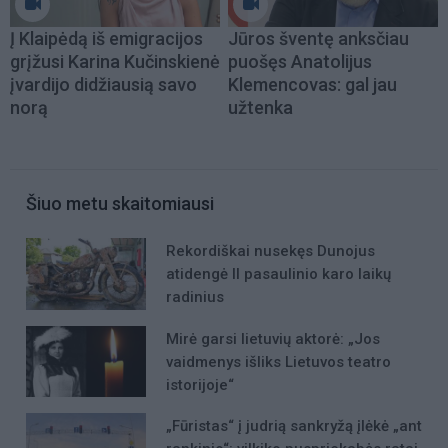
Į Klaipėdą iš emigracijos
Jūros šventę anksčiau
grįžusi Karina Kučinskienė
puošęs Anatolijus
įvardijo didžiausią savo
Klemencovas: gal jau
norą
užtenka
Šiuo metu skaitomiausi
Rekordiškai nusekęs Dunojus
atidengė II pasaulinio karo laikų
radinius
Mirė garsi lietuvių aktorė: „Jos
vaidmenys išliks Lietuvos teatro
istorijoje“
„Fūristas“ į judrią sankryžą įlėkė „ant