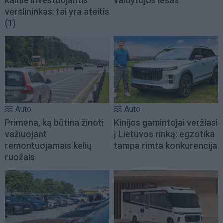
kaime investuojantis
valdytojos lėšas
verslininkas: tai yra ateitis
(1)
Auto
Auto
Primena, ką būtina žinoti
Kinijos gamintojai veržiasi
važiuojant
į Lietuvos rinką: egzotika
remontuojamais kelių
tampa rimta konkurencija
ruožais