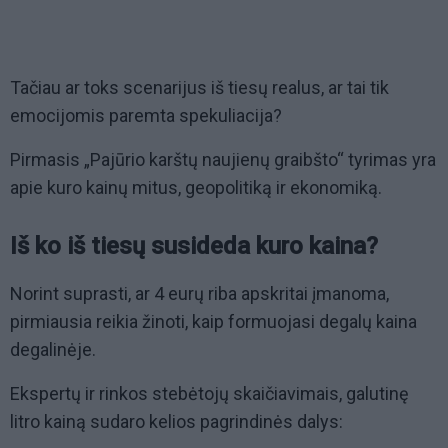
Tačiau ar toks scenarijus iš tiesų realus, ar tai tik
emocijomis paremta spekuliacija?
Pirmasis „Pajūrio karštų naujienų graibšto“ tyrimas yra
apie kuro kainų mitus, geopolitiką ir ekonomiką.
Iš ko iš tiesų susideda kuro kaina?
Norint suprasti, ar 4 eurų riba apskritai įmanoma,
pirmiausia reikia žinoti, kaip formuojasi degalų kaina
degalinėje.
Ekspertų ir rinkos stebėtojų skaičiavimais, galutinę
litro kainą sudaro kelios pagrindinės dalys: