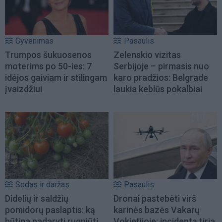
Gyvenimas
Pasaulis
Trumpos šukuosenos
Zelenskio vizitas
moterims po 50-ies: 7
Serbijoje – pirmasis nuo
idėjos gaiviam ir stilingam
karo pradžios: Belgrade
įvaizdžiui
laukia keblūs pokalbiai
Sodas ir daržas
Pasaulis
Didelių ir saldžių
Dronai pastebėti virš
pomidorų paslaptis: ką
karinės bazės Vakarų
būtina padaryti rugpjūtį
Vokietijoje: incidentą tiria