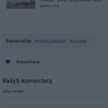
rankinio“: vilkiko puspriekabės ratai
pakilo į orą
Raktažodžiai
Naujienų graibštas
kuro kaina
Komentarai
Rašyti komentarą
Jūsų vardas