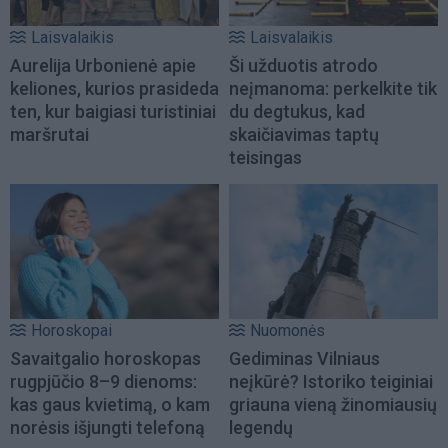
Laisvalaikis
Laisvalaikis
Aurelija Urbonienė apie
Ši užduotis atrodo
keliones, kurios prasideda
neįmanoma: perkelkite tik
ten, kur baigiasi turistiniai
du degtukus, kad
maršrutai
skaičiavimas taptų
teisingas
Horoskopai
Nuomonės
Savaitgalio horoskopas
Gediminas Vilniaus
rugpjūčio 8–9 dienoms:
neįkūrė? Istoriko teiginiai
kas gaus kvietimą, o kam
griauna vieną žinomiausių
norėsis išjungti telefoną
legendų