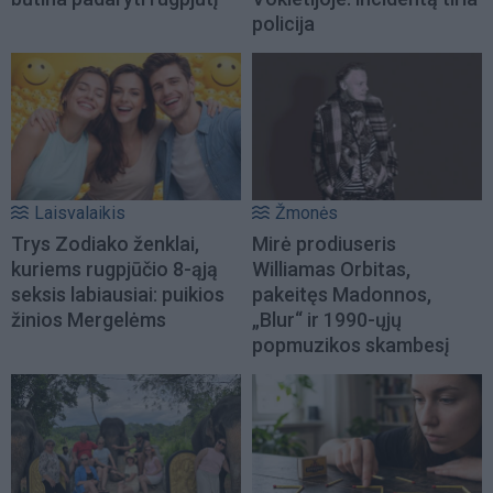
policija
Laisvalaikis
Žmonės
Trys Zodiako ženklai,
Mirė prodiuseris
kuriems rugpjūčio 8-ąją
Williamas Orbitas,
seksis labiausiai: puikios
pakeitęs Madonnos,
žinios Mergelėms
„Blur“ ir 1990-ųjų
popmuzikos skambesį