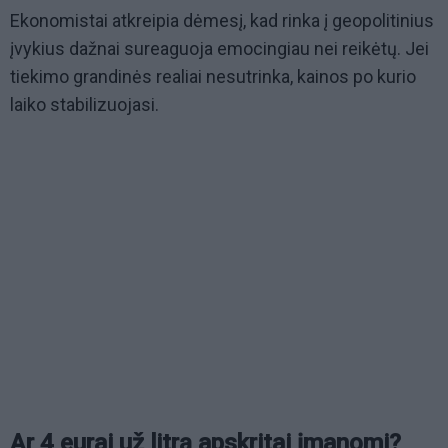
Ekonomistai atkreipia dėmesį, kad rinka į geopolitinius
įvykius dažnai sureaguoja emocingiau nei reikėtų. Jei
tiekimo grandinės realiai nesutrinka, kainos po kurio
laiko stabilizuojasi.
Ar 4 eurai už litrą apskritai įmanomi?