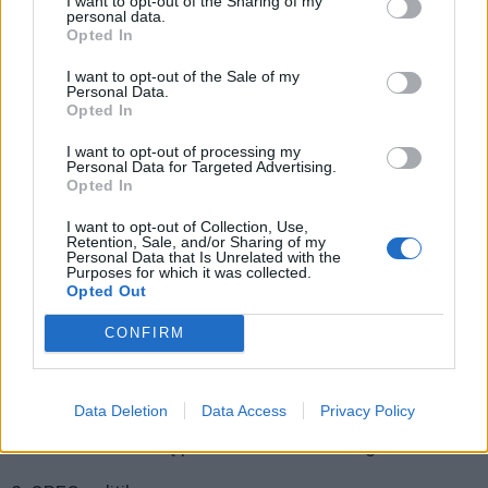
I want to opt-out of the Sharing of my
personal data.
Opted In
I want to opt-out of the Sale of my
Personal Data.
Opted In
I want to opt-out of processing my
Personal Data for Targeted Advertising.
Opted In
I want to opt-out of Collection, Use,
Retention, Sale, and/or Sharing of my
Personal Data that Is Unrelated with the
Purposes for which it was collected.
Opted Out
CONFIRM
2. Geopolitinė įtampa
Data Deletion
Data Access
Privacy Policy
Iranas, Ukraina, Raudonosios jūros transporto trikdžiai
- visa tai kelia riziką pasaulinėms tiekimo grandinėms.