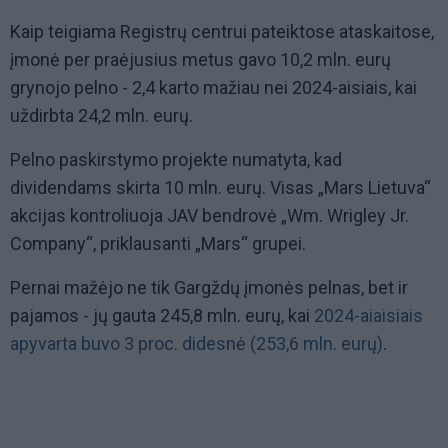
Kaip teigiama Registrų centrui pateiktose ataskaitose,
įmonė per praėjusius metus gavo 10,2 mln. eurų
grynojo pelno - 2,4 karto mažiau nei 2024-aisiais, kai
uždirbta 24,2 mln. eurų.
Pelno paskirstymo projekte numatyta, kad
dividendams skirta 10 mln. eurų. Visas „Mars Lietuva“
akcijas kontroliuoja JAV bendrovė „Wm. Wrigley Jr.
Company“, priklausanti „Mars“ grupei.
Pernai mažėjo ne tik Gargždų įmonės pelnas, bet ir
pajamos - jų gauta 245,8 mln. eurų, kai
2024-aiaisiais
apyvarta buvo 3 proc. didesnė (253,6 mln. eurų)
.