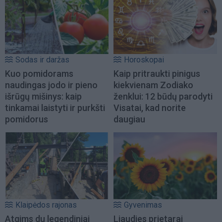
Sodas ir daržas
Horoskopai
Kuo pomidorams
Kaip pritraukti pinigus
naudingas jodo ir pieno
kiekvienam Zodiako
išrūgų mišinys: kaip
ženklui: 12 būdų parodyti
tinkamai laistyti ir purkšti
Visatai, kad norite
pomidorus
daugiau
Klaipėdos rajonas
Gyvenimas
Atgims du legendiniai
Liaudies prietarai