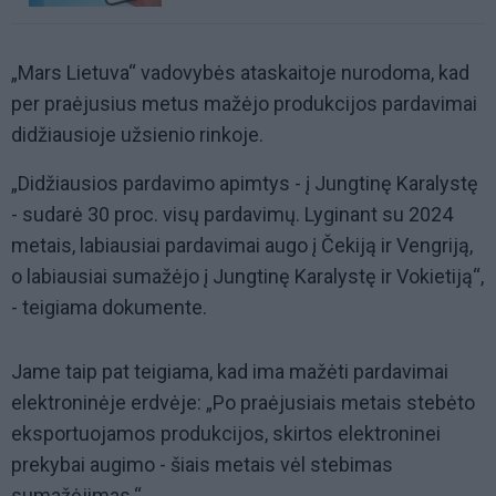
„Mars Lietuva“ vadovybės ataskaitoje nurodoma, kad
per praėjusius metus mažėjo produkcijos pardavimai
didžiausioje užsienio rinkoje.
„Didžiausios pardavimo apimtys - į Jungtinę Karalystę
- sudarė 30 proc. visų pardavimų. Lyginant su 2024
metais, labiausiai pardavimai augo į Čekiją ir Vengriją,
o labiausiai sumažėjo į Jungtinę Karalystę ir Vokietiją“,
- teigiama dokumente.
Jame taip pat teigiama, kad ima mažėti pardavimai
elektroninėje erdvėje: „Po praėjusiais metais stebėto
eksportuojamos produkcijos, skirtos elektroninei
prekybai augimo - šiais metais vėl stebimas
sumažėjimas.“