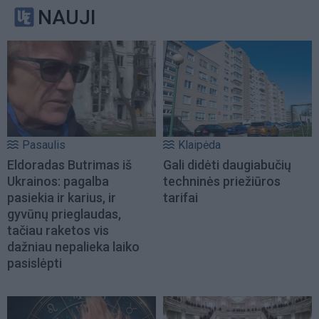
NAUJI
Pasaulis
Klaipėda
Eldoradas Butrimas iš
Gali didėti daugiabučių
Ukrainos: pagalba
techninės priežiūros
pasiekia ir karius, ir
tarifai
gyvūnų prieglaudas,
tačiau raketos vis
dažniau nepalieka laiko
pasislėpti