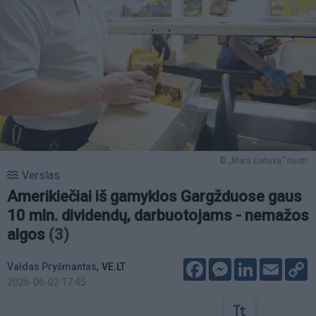
© „Mars Lietuva“ nuotr.
Verslas
Amerikiečiai iš gamyklos Gargžduose gaus
10 mln. dividendų, darbuotojams - nemažos
algos
(3)
Facebook
Messenger
LinkedIn
Email
C
,
Valdas Pryšmantas
VE.LT
L
2026-06-02 17:45