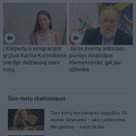
Į Klaipėdą iš emigracijos
Jūros šventę anksčiau
grįžusi Karina Kučinskienė
puošęs Anatolijus
įvardijo didžiausią savo
Klemencovas: gal jau
norą
užtenka
Šiuo metu skaitomiausi
Taro kortų horoskopas rugpjūčio 10
dienai: Dvyniams – seni įsitikinimai,
Mergelėms – nauji tikslai