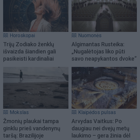
Horoskopai
Nuomonės
Trijų Zodiako ženklų
Algimantas Rusteika:
išvaizda šiandien gali
„Nugalėtojas liko pūti
pasikeisti kardinaliai
savo neapykantos dvoke“
Mokslas
Klaipėdos pulsas
Žmonių plaukai tampa
Arvydas Vaitkus: Po
ginklu prieš vandenynų
daugiau nei dvejų metų
taršą: Brazilijoje
laukimo – gera žinia dėl