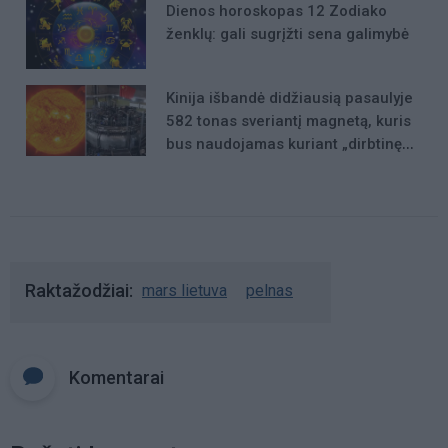
Dienos horoskopas 12 Zodiako
ženklų: gali sugrįžti sena galimybė
Kinija išbandė didžiausią pasaulyje
582 tonas sveriantį magnetą, kuris
bus naudojamas kuriant „dirbtinę
Saulę“
Raktažodžiai
mars lietuva
pelnas
Komentarai