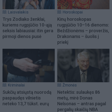
Laisvalaikis
Horoskopai
Trys Zodiako ženklai,
Kinų horoskopas
kuriems rugpjūčio 10-ąją
rugpjūčio 10–16 dienoms:
seksis labiausiai: itin gera
Beždžionėms – proveržis,
pirmoji dienos pusė
Drakonams – šuolis į
priekį
Kriminalai
Žmonės
Sukčių atsiųstą nuorodą
Netektis: sulaukęs 86
paspaudęs vilnietis
metų, mirė Donas
neteko 13,7 tūkst. eurų
Nelsonas – antras pagal
pergalių skaičių NBA