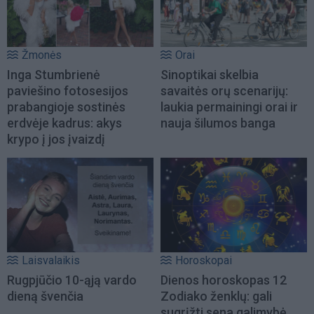
Žmonės
Orai
Inga Stumbrienė
Sinoptikai skelbia
paviešino fotosesijos
savaitės orų scenarijų:
prabangioje sostinės
laukia permainingi orai ir
erdvėje kadrus: akys
nauja šilumos banga
krypo į jos įvaizdį
Laisvalaikis
Horoskopai
Rugpjūčio 10-ąją vardo
Dienos horoskopas 12
dieną švenčia
Zodiako ženklų: gali
sugrįžti sena galimybė