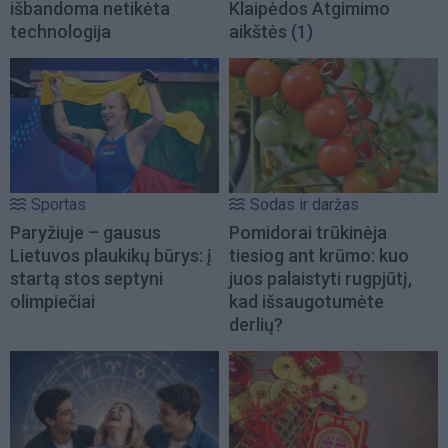
išbandoma netikėta
Klaipėdos Atgimimo
technologija
aikštės
(1)
Sportas
Sodas ir daržas
Paryžiuje – gausus
Pomidorai trūkinėja
Lietuvos plaukikų būrys: į
tiesiog ant krūmo: kuo
startą stos septyni
juos palaistyti rugpjūtį,
olimpiečiai
kad išsaugotumėte
derlių?