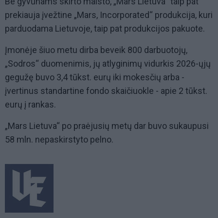
Be gyvūnams skirto maisto, „Mars Lietuva“ taip pat
prekiauja įvežtine „Mars, Incorporated“ produkcija, kuri
parduodama Lietuvoje, taip pat produkcijos pakuote.
Įmonėje šiuo metu dirba beveik 800 darbuotojų,
„Sodros“ duomenimis, jų atlyginimų vidurkis 2026-ųjų
gegužę buvo 3,4 tūkst. eurų iki mokesčių arba -
įvertinus standartine fondo skaičiuokle - apie 2 tūkst.
eurų į rankas.
„Mars Lietuva“ po praėjusių metų dar buvo sukaupusi
58 mln. nepaskirstyto pelno.