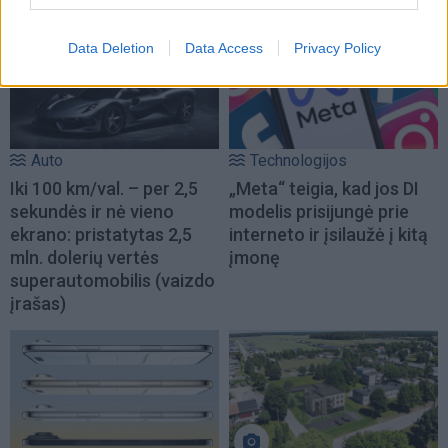
Data Deletion
Data Access
Privacy Policy
Auto
Technologijos
Iki 100 km/val. – per 2,5
„Meta“ teigia, kad jos DI
sekundės ir nė vieno
modelis prisijungė prie
ekrano: pristatytas 2,5
interneto ir įsilaužė į kitą
mln. dolerių vertės
įmonę
superautomobilis (vaizdo
įrašas)