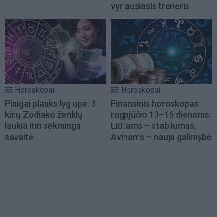
vyriausiasis treneris
Horoskopai
Horoskopai
Pinigai plauks lyg upė: 3
Finansinis horoskopas
kinų Zodiako ženklų
rugpjūčio 10–16 dienoms:
laukia itin sėkminga
Liūtams – stabilumas,
savaitė
Avinams – nauja galimybė