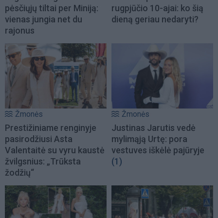
pėsčiųjų tiltai per Miniją:
rugpjūčio 10-ajai: ko šią
vienas jungia net du
dieną geriau nedaryti?
rajonus
Žmonės
Žmonės
Prestižiniame renginyje
Justinas Jarutis vedė
pasirodžiusi Asta
mylimąją Urtę: pora
Valentaitė su vyru kaustė
vestuves iškėlė pajūryje
žvilgsnius: „Trūksta
(1)
žodžių“