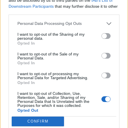
also be disclosed by us to third parties on the
IAB’s List of
Downstream Participants
that may further disclose it to other
third parties.
Auto
Technologijos
Personal Data Processing Opt Outs
Keturračiai gamtoje: mitai
„Chrome“ gudrybė, apie
ir realybė
kurią žino nedaugelis:
I want to opt-out of the Sharing of my
personal data.
daugiau jokių įkyrių langų
Opted In
I want to opt-out of the Sale of my
Personal Data.
Opted In
I want to opt-out of processing my
Personal Data for Targeted Advertising.
Opted In
Technologijos
Verslas
I want to opt-out of Collection, Use,
Retention, Sale, and/or Sharing of my
Perspėja: populiarioje
Prie garsiausios kurorto
Personal Data that Is Unrelated with the
internetinėje
gatvės ir istorinės vilos -
Purposes for which it was collected.
Opted Out
programinėje įrangoje
nauji apartamentai
(1)
aptiktos pavojingos
CONFIRM
spragos