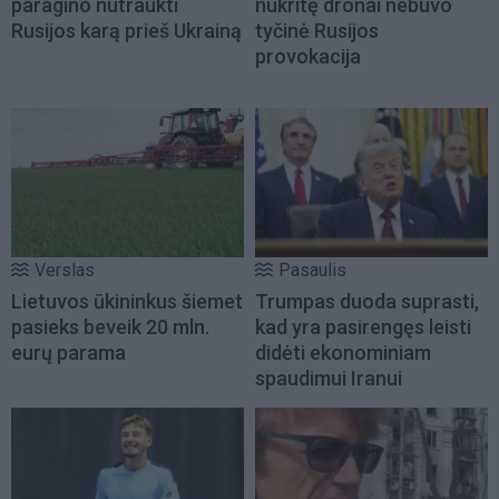
paragino nutraukti
nukritę dronai nebuvo
Rusijos karą prieš Ukrainą
tyčinė Rusijos
provokacija
Verslas
Pasaulis
Lietuvos ūkininkus šiemet
Trumpas duoda suprasti,
pasieks beveik 20 mln.
kad yra pasirengęs leisti
eurų parama
didėti ekonominiam
spaudimui Iranui