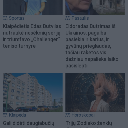
Sportas
Pasaulis
Klaipėdietis Edas Butvilas
Eldoradas Butrimas iš
nutraukė nesėkmių seriją
Ukrainos: pagalba
ir triumfavo „Challenger“
pasiekia ir karius, ir
teniso turnyre
gyvūnų prieglaudas,
tačiau raketos vis
dažniau nepalieka laiko
pasislėpti
Klaipėda
Horoskopai
Gali didėti daugiabučių
Trijų Zodiako ženklų