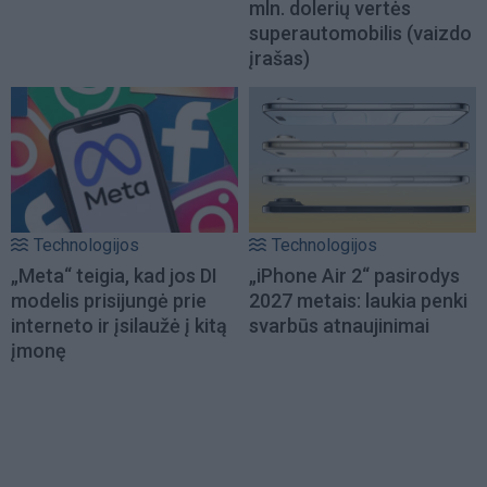
mln. dolerių vertės
superautomobilis (vaizdo
įrašas)
Technologijos
Technologijos
„Meta“ teigia, kad jos DI
„iPhone Air 2“ pasirodys
modelis prisijungė prie
2027 metais: laukia penki
interneto ir įsilaužė į kitą
svarbūs atnaujinimai
įmonę