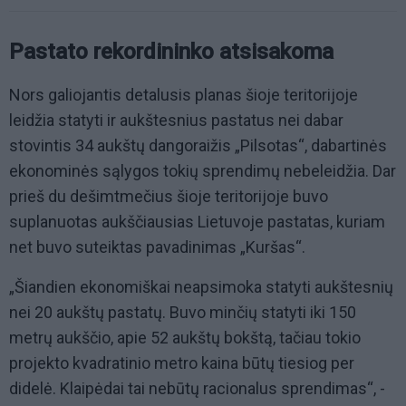
Pastato rekordininko atsisakoma
Nors galiojantis detalusis planas šioje teritorijoje
leidžia statyti ir aukštesnius pastatus nei dabar
stovintis 34 aukštų dangoraižis „Pilsotas“, dabartinės
ekonominės sąlygos tokių sprendimų nebeleidžia. Dar
prieš du dešimtmečius šioje teritorijoje buvo
suplanuotas aukščiausias Lietuvoje pastatas, kuriam
net buvo suteiktas pavadinimas „Kuršas“.
„Šiandien ekonomiškai neapsimoka statyti aukštesnių
nei 20 aukštų pastatų. Buvo minčių statyti iki 150
metrų aukščio, apie 52 aukštų bokštą, tačiau tokio
projekto kvadratinio metro kaina būtų tiesiog per
didelė. Klaipėdai tai nebūtų racionalus sprendimas“, -