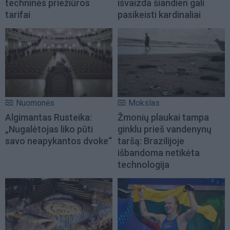
techninės priežiūros
išvaizda šiandien gali
tarifai
pasikeisti kardinaliai
Nuomonės
Mokslas
Algimantas Rusteika:
Žmonių plaukai tampa
„Nugalėtojas liko pūti
ginklu prieš vandenynų
savo neapykantos dvoke“
taršą: Brazilijoje
išbandoma netikėta
technologija