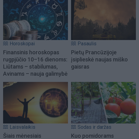
Horoskopai
Pasaulis
Finansinis horoskopas
Pietų Prancūzijoje
rugpjūčio 10–16 dienoms:
įsiplieskė naujas miško
Liūtams – stabilumas,
gaisras
Avinams – nauja galimybė
Laisvalaikis
Sodas ir daržas
Šiais mėnesiais
Kuo pomidorams