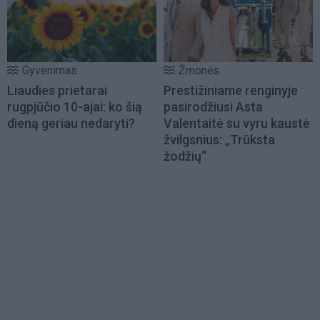
Gyvenimas
Žmonės
Liaudies prietarai
Prestižiniame renginyje
rugpjūčio 10-ajai: ko šią
pasirodžiusi Asta
dieną geriau nedaryti?
Valentaitė su vyru kaustė
žvilgsnius: „Trūksta
žodžių“