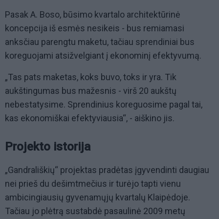
Pasak A. Boso, būsimo kvartalo architektūrinė
koncepcija iš esmės nesikeis - bus remiamasi
anksčiau parengtu maketu, tačiau sprendiniai bus
koreguojami atsižvelgiant į ekonominį efektyvumą.
„Tas pats maketas, koks buvo, toks ir yra. Tik
aukštingumas bus mažesnis - virš 20 aukštų
nebestatysime. Sprendinius koreguosime pagal tai,
kas ekonomiškai efektyviausia“, - aiškino jis.
Projekto istorija
„Gandrališkių“ projektas pradėtas įgyvendinti daugiau
nei prieš du dešimtmečius ir turėjo tapti vienu
ambicingiausių gyvenamųjų kvartalų Klaipėdoje.
Tačiau jo plėtrą sustabdė pasaulinė 2009 metų