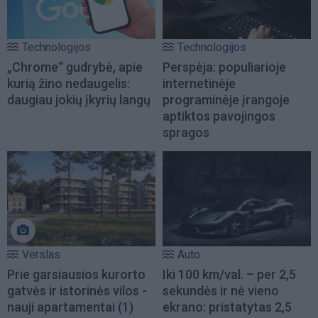
Technologijos
Technologijos
„Chrome“ gudrybė, apie
Perspėja: populiarioje
kurią žino nedaugelis:
internetinėje
daugiau jokių įkyrių langų
programinėje įrangoje
aptiktos pavojingos
spragos
Verslas
Auto
Prie garsiausios kurorto
Iki 100 km/val. – per 2,5
gatvės ir istorinės vilos -
sekundės ir nė vieno
nauji apartamentai
(1)
ekrano: pristatytas 2,5