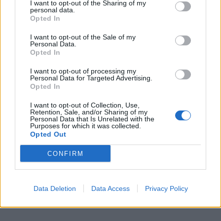
I want to opt-out of the Sharing of my
personal data.
Opted In
I want to opt-out of the Sale of my
Personal Data.
This site is protected by
Opted In
Sutinku su
taisyklėmis
reCAPTCHA and the Google
I want to opt-out of processing my
Privacy Policy
and
Terms of
Personal Data for Targeted Advertising.
Service
apply.
Opted In
I want to opt-out of Collection, Use,
Retention, Sale, and/or Sharing of my
Personal Data that Is Unrelated with the
Purposes for which it was collected.
Opted Out
CONFIRM
Data Deletion
Data Access
Privacy Policy