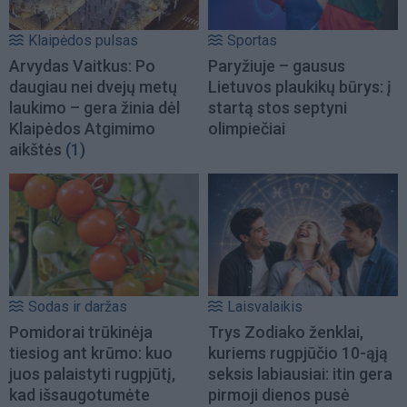
Klaipėdos pulsas
Sportas
Arvydas Vaitkus: Po
Paryžiuje – gausus
daugiau nei dvejų metų
Lietuvos plaukikų būrys: į
laukimo – gera žinia dėl
startą stos septyni
Klaipėdos Atgimimo
olimpiečiai
aikštės
(1)
Sodas ir daržas
Laisvalaikis
Pomidorai trūkinėja
Trys Zodiako ženklai,
tiesiog ant krūmo: kuo
kuriems rugpjūčio 10-ąją
juos palaistyti rugpjūtį,
seksis labiausiai: itin gera
kad išsaugotumėte
pirmoji dienos pusė