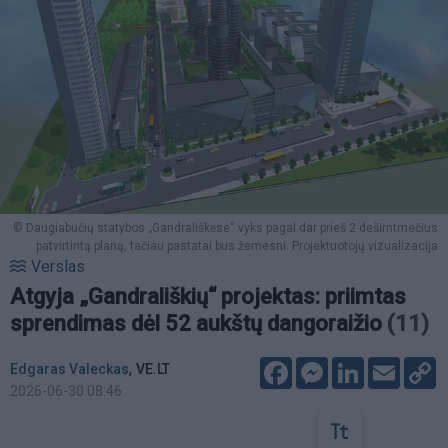
© Daugiabučių statybos „Gandrališkėse“ vyks pagal dar prieš 2 dešimtmečius
patvirtintą planą, tačiau pastatai bus žemesni. Projektuotojų vizualizacija
Verslas
Atgyja „Gandrališkių“ projektas: priimtas
sprendimas dėl 52 aukštų dangoraižio
(11)
Facebook
Messenger
LinkedIn
Email
C
,
Edgaras Valeckas
VE.LT
L
2026-06-30 08:46