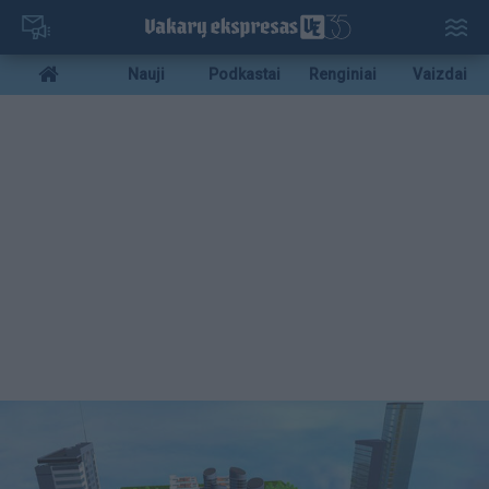
Pereiti
į
pagrindinį
Mobile
Nauji
Podkastai
Renginiai
Vaizdai
turinį
menu
bottom