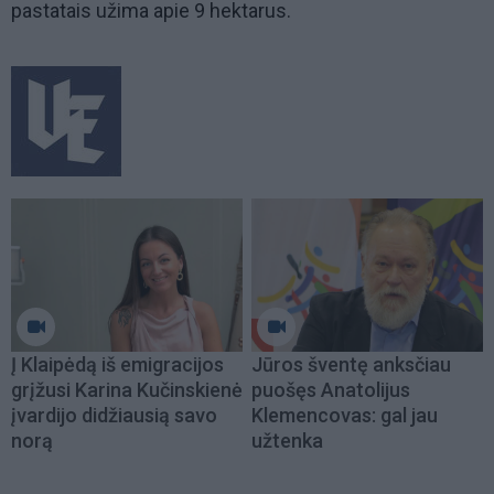
pastatais užima apie 9 hektarus.
Į Klaipėdą iš emigracijos
Jūros šventę anksčiau
grįžusi Karina Kučinskienė
puošęs Anatolijus
įvardijo didžiausią savo
Klemencovas: gal jau
norą
užtenka