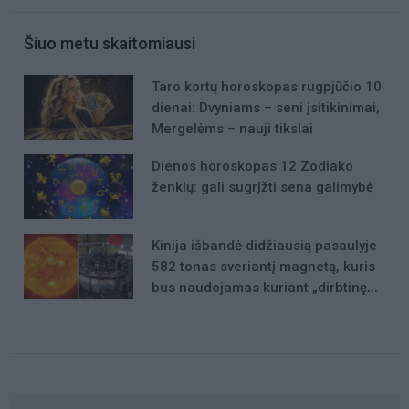
Šiuo metu skaitomiausi
Taro kortų horoskopas rugpjūčio 10
dienai: Dvyniams – seni įsitikinimai,
Mergelėms – nauji tikslai
Dienos horoskopas 12 Zodiako
ženklų: gali sugrįžti sena galimybė
Kinija išbandė didžiausią pasaulyje
582 tonas sveriantį magnetą, kuris
bus naudojamas kuriant „dirbtinę
Saulę“