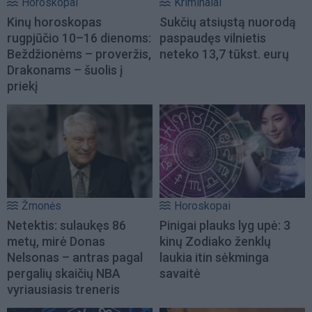
Horoskopai
Kriminalai
Kinų horoskopas
Sukčių atsiųstą nuorodą
rugpjūčio 10–16 dienoms:
paspaudęs vilnietis
Beždžionėms – proveržis,
neteko 13,7 tūkst. eurų
Drakonams – šuolis į
priekį
Žmonės
Horoskopai
Netektis: sulaukęs 86
Pinigai plauks lyg upė: 3
metų, mirė Donas
kinų Zodiako ženklų
Nelsonas – antras pagal
laukia itin sėkminga
pergalių skaičių NBA
savaitė
vyriausiasis treneris