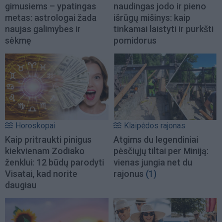
gimusiems – ypatingas
naudingas jodo ir pieno
metas: astrologai žada
išrūgų mišinys: kaip
naujas galimybes ir
tinkamai laistyti ir purkšti
sėkmę
pomidorus
Horoskopai
Klaipėdos rajonas
Kaip pritraukti pinigus
Atgims du legendiniai
kiekvienam Zodiako
pėsčiųjų tiltai per Miniją:
ženklui: 12 būdų parodyti
vienas jungia net du
Visatai, kad norite
rajonus
(1)
daugiau