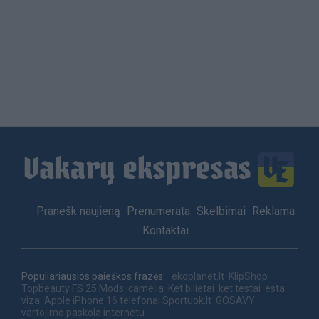
Load
More
Footer
Pranešk naujieną
Prenumerata
Skelbimai
Reklama
menu
Kontaktai
Populiariausios paieškos frazės:
ekoplanet.lt
KlipShop
Topbeauty
FS 25 Mods
camelia
Ket bilietai
ket testai
esta
viza
Apple iPhone 16 telefonai
Sportuok.lt
GOSAVY
vartojimo paskola internetu