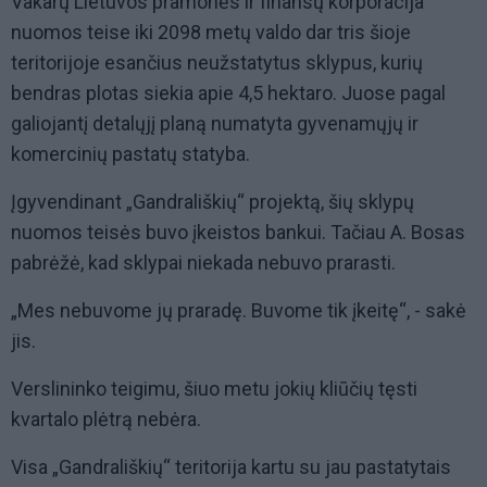
Vakarų Lietuvos pramonės ir finansų korporacija
nuomos teise iki 2098 metų valdo dar tris šioje
teritorijoje esančius neužstatytus sklypus, kurių
bendras plotas siekia apie 4,5 hektaro. Juose pagal
galiojantį detalųjį planą numatyta gyvenamųjų ir
komercinių pastatų statyba.
Įgyvendinant „Gandrališkių“ projektą, šių sklypų
nuomos teisės buvo įkeistos bankui. Tačiau A. Bosas
pabrėžė, kad sklypai niekada nebuvo prarasti.
„Mes nebuvome jų praradę. Buvome tik įkeitę“, - sakė
jis.
Verslininko teigimu, šiuo metu jokių kliūčių tęsti
kvartalo plėtrą nebėra.
Visa „Gandrališkių“ teritorija kartu su jau pastatytais