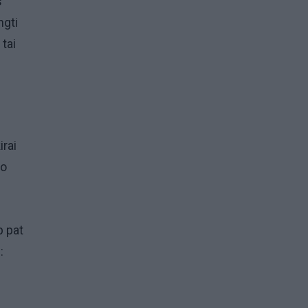
s
ngti
tai
rai
to
p pat
: