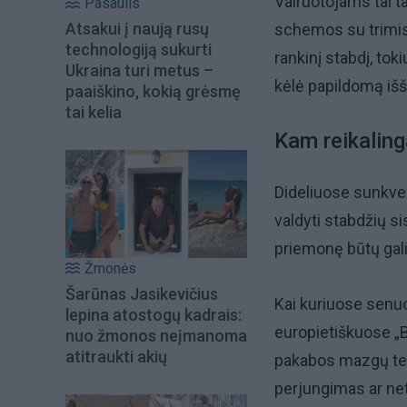
Vairuotojams tai ta
Pasaulis
Atsakui į naują rusų
schemos su trimis 
technologiją sukurti
rankinį stabdį, to
Ukraina turi metus –
kėlė papildomą iš
paaiškino, kokią grėsmę
tai kelia
Kam reikalin
Dideliuose sunkve
valdyti stabdžių s
priemonę būtų gal
Žmonės
Šarūnas Jasikevičius
Kai kuriuose senuo
lepina atostogų kadrais:
europietiškuose „BM
nuo žmonos neįmanoma
atitraukti akių
pakabos mazgų tepi
perjungimas ar ne