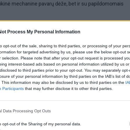
sikinė mechanine pavarų dėže, bet ir su papildomomais
chanizmų turėjo pakeisti arba atlikti rankinio stabdžio
Not Process My Personal Information
 paprastai buvo įprastas rankinio stabdžio svirtis, dizainer
to opt-out of the sale, sharing to third parties, or processing of your per
kliukus smulkmenoms, laikiklius, skyrius ir atramas, sutei
formation for targeted advertising by us, please use the below opt-out s
esnį, bet mažiau įprastą išvaizdą.
r selection. Please note that after your opt-out request is processed y
eing interest-based ads based on personal information utilized by us or
disclosed to third parties prior to your opt-out. You may separately opt-
liai buvo gaminami neilgai, nes kompaktiškas visų eleme
losure of your personal information by third parties on the IAB’s list of
lėje erdvėje kėlė didelių techninių sunkumų.
. This information may also be disclosed by us to third parties on the
IA
Participants
that may further disclose it to other third parties.
l Data Processing Opt Outs
o opt-out of the Sharing of my personal data.