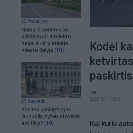
Aktualijos
Namai žmonėms su
psichikos ir intelekto
Kodėl ka
negalia - ir pietinėje
miesto dalyje
(10)
ketvirtas
paskirtis
VE.LT
2025-09-13 20:01
Klaipėda
Kas tas paslaptingas
jaunuolis, rytais stovintis
Kai kurie aut
ant tilto?
(10)