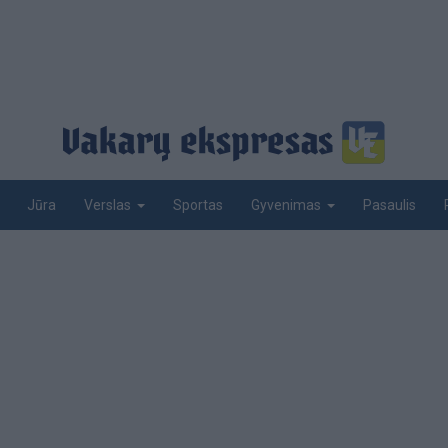
Jūra
Sportas
Pasaulis
Verslas
Gyvenimas