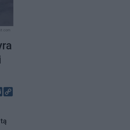
dit.com
yra
i
er
kedIn
Email
Copy
Link
stą