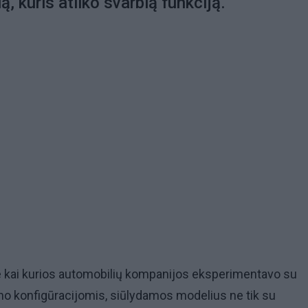
ą, kuris atliko svarbią funkciją.
e kai kurios automobilių kompanijos eksperimentavo su
no konfigūracijomis, siūlydamos modelius ne tik su