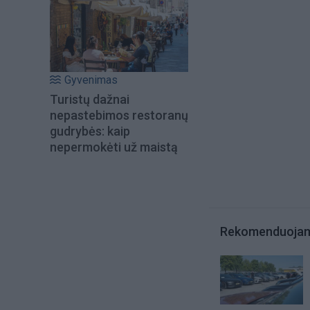
Gyvenimas
Turistų dažnai
nepastebimos restoranų
gudrybės: kaip
nepermokėti už maistą
Rekomenduoja