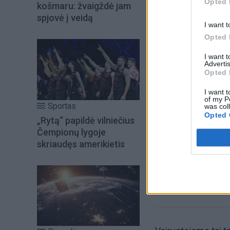
Opted 
košmaru: žvaigždė jam
spjovė į veidą
I want t
Opted 
I want 
Advertis
Opted 
I want t
Šiuo metu skait
of my P
Sportas
was col
Opted 
„Rytą“ papildė vilniečius
Čempionų lygoje
skriaudęs amerikietis