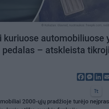
© Koliažas: Glavred, nuotraukos: freepik.com, red
i kuriuose automobiliuose 
 pedalas – atskleista tikroj
Facebook
Messeng
Lin
omobiliai 2000-ųjų pradžioje turėjo neįpra