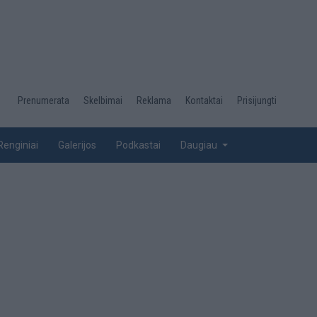
Desktop
Prenumerata
Skelbimai
Reklama
Kontaktai
Prisijungti
menu
top
Renginiai
Galerijos
Podkastai
Daugiau