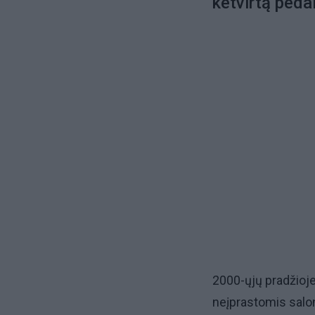
ketvirtą pedal
2000-ųjų pradžioj
neįprastomis salo