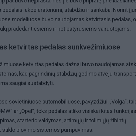
ip pat buvo neįprasta, nes jie buvo pripratę prie klasikinė
pedalais: akceleratoriumi, stabdžiu ir sankaba. Norint įju
kiuose modeliuose buvo naudojamas ketvirtasis pedalas, o 
šūkį pradedantiesiems ir net patyrusiems vairuotojams.
gas ketvirtas pedalas sunkvežimiuose
žimiuose ketvirtas pedalas dažnai buvo naudojamas atski
istemas, kad pagrindinių stabdžių gedimo atveju transpor
ima saugiai sustabdyti.
se sovietiniuose automobiliuose, pavyzdžiui, „Volga“, tai
W“ ar „Opel“, toks pedalas atliko visiškai kitas funkcijas
mas, starterio valdymas, artimųjų ir tolimųjų žibintų
t stiklo plovimo sistemos pumpavimas.