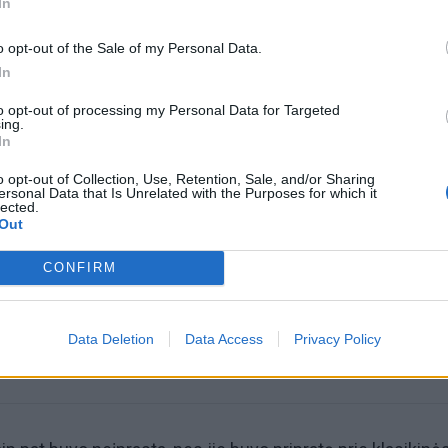
In
o opt-out of the Sale of my Personal Data.
In
to opt-out of processing my Personal Data for Targeted
ing.
In
o opt-out of Collection, Use, Retention, Sale, and/or Sharing
omiausi
ersonal Data that Is Unrelated with the Purposes for which it
lected.
Out
Tualetinis popierius traukiasi į praeitį: kuo jį pakeis
artimiausiu metu
CONFIRM
Kam reikalingas trečiasis skalbimo mašinos skyrelis:
Data Deletion
Data Access
Privacy Policy
daugelis jį sumaišo