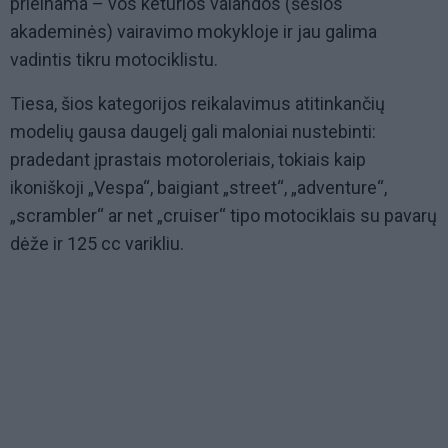
prieinama – vos keturios valandos (šešios
akademinės) vairavimo mokykloje ir jau galima
vadintis tikru motociklistu.
Tiesa, šios kategorijos reikalavimus atitinkančių
modelių gausa daugelį gali maloniai nustebinti:
pradedant įprastais motoroleriais, tokiais kaip
ikoniškoji „Vespa“, baigiant „street“, „adventure“,
„scrambler“ ar net „cruiser“ tipo motociklais su pavarų
dėže ir 125 cc varikliu.