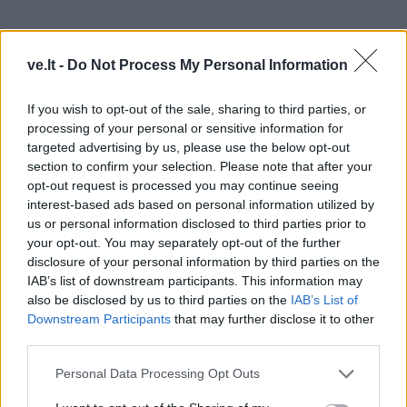
ve.lt -
Do Not Process My Personal Information
If you wish to opt-out of the sale, sharing to third parties, or
„Pamenu, kad pirmasis motociklas, apie kurį rašiau
processing of your personal or sensitive information for
apžvalgą, buvo 125 kubinių centimetrų „scrambler“
targeted advertising by us, please use the below opt-out
section to confirm your selection. Please note that after your
tipo modelis. Žiūrėdamas retrospektyviai matau, kas
opt-out request is processed you may continue seeing
man jame dabar nepatiktų, tačiau tas motociklas
interest-based ads based on personal information utilized by
atrodė labai stilingas.
us or personal information disclosed to third parties prior to
your opt-out. You may separately opt-out of the further
Net ir dabar tokio tipo modelį rekomenduočiau
disclosure of your personal information by third parties on the
IAB’s list of downstream participants. This information may
pradedančiajam ar jaunuoliui“, – pasakoja J.
also be disclosed by us to third parties on the
IAB’s List of
Lengvinas.
Downstream Participants
that may further disclose it to other
third parties.
Kita šiai kategorijai priskiriamų modelių pažiba yra
Personal Data Processing Opt Outs
elektriniai motoroleriai. Nors pasaulinėse parodose
jau kurį laiką galima išvysti bandymų pristatyti visiškai