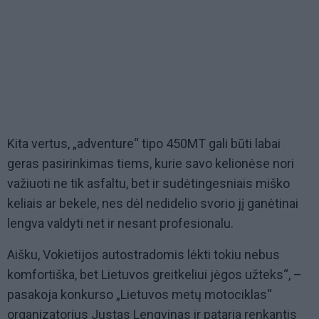
Kita vertus, „adventure“ tipo 450MT gali būti labai
geras pasirinkimas tiems, kurie savo kelionėse nori
važiuoti ne tik asfaltu, bet ir sudėtingesniais miško
keliais ar bekele, nes dėl nedidelio svorio jį ganėtinai
lengva valdyti net ir nesant profesionalu.
Aišku, Vokietijos autostradomis lėkti tokiu nebus
komfortiška, bet Lietuvos greitkeliui jėgos užteks“, –
pasakoja konkurso „Lietuvos metų motociklas“
organizatorius Justas Lengvinas ir pataria renkantis