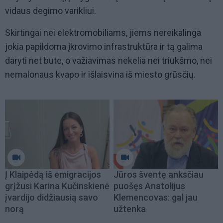
vidaus degimo varikliui.
Skirtingai nei elektromobiliams, jiems nereikalinga
jokia papildoma įkrovimo infrastruktūra ir tą galima
daryti net bute, o važiavimas nekelia nei triukšmo, nei
nemalonaus kvapo ir išlaisvina iš miesto grūsčių.
Į Klaipėdą iš emigracijos
Jūros šventę anksčiau
grįžusi Karina Kučinskienė
puošęs Anatolijus
įvardijo didžiausią savo
Klemencovas: gal jau
norą
užtenka