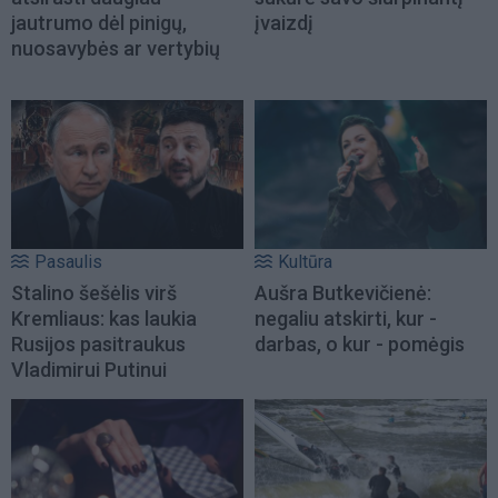
jautrumo dėl pinigų,
įvaizdį
nuosavybės ar vertybių
Pasaulis
Kultūra
Stalino šešėlis virš
Aušra Butkevičienė:
Kremliaus: kas laukia
negaliu atskirti, kur -
Rusijos pasitraukus
darbas, o kur - pomėgis
Vladimirui Putinui