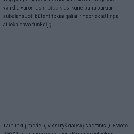
varikliu varomus motociklus, kurie būna puikiai
subalansuoti būtent tokiai galiai ir nepriekaištingai
atlieka savo funkciją.
Tarp tokių modelių vieni ryškiausių sportinis „CFMoto
450SR“ ar visame pasaulyje dėmesio sulaukęs