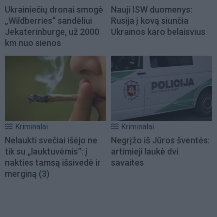
Ukrainiečių dronai smogė
Nauji ISW duomenys:
„Wildberries“ sandėliui
Rusija į kovą siunčia
Jekaterinburge, už 2000
Ukrainos karo belaisvius
km nuo sienos
Kriminalai
Kriminalai
Nelaukti svečiai išėjo ne
Negrįžo iš Jūros šventės:
tik su „lauktuvėmis“: į
artimieji laukė dvi
nakties tamsą išsivedė ir
savaites
merginą
(3)