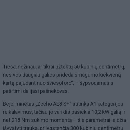
Tiesa, nežinau, ar tikrai užtektų 50 kubinių centimetrų,
nes vos daugiau galios prideda smagumo kiekvieną
kartą pajudant nuo šviesoforo“, – šypsodamasis
patirtimi dalijasi pašnekovas.
Beje, minėtas „Zeeho AE8 S+“ atitinka A1 kategorijos
reikalavimus, tačiau jo variklis pasiekia 10,2 kW galią ir
net 218 Nm sukimo momentą – šie parametrai leidžia
išvystyti trauką, prilygstančią 300 kubinių centimetrų