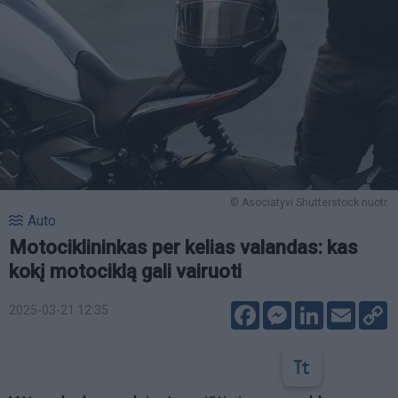
© Asociatyvi Shutterstock nuotr.
Auto
Motociklininkas per kelias valandas: kas
kokį motociklą gali vairuoti
Facebook
Messenger
LinkedIn
Email
C
2025-03-21 12:35
L