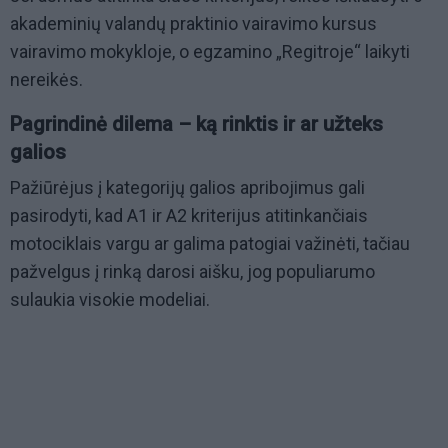
akademinių valandų praktinio vairavimo kursus
vairavimo mokykloje, o egzamino „Regitroje“ laikyti
nereikės.
Pagrindinė dilema – ką rinktis ir ar užteks
galios
Pažiūrėjus į kategorijų galios apribojimus gali
pasirodyti, kad A1 ir A2 kriterijus atitinkančiais
motociklais vargu ar galima patogiai važinėti, tačiau
pažvelgus į rinką darosi aišku, jog populiarumo
sulaukia visokie modeliai.