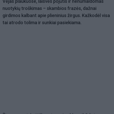
Vėjas plaukuose, laisvės pojūtis ir nenumaldomas
nuotykių troškimas – skambios frazės, dažnai
girdimos kalbant apie plieninius žirgus. Kažkodėl visa
tai atrodo tolima ir sunkiai pasiekiama.