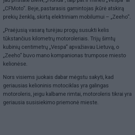
„CFMoto“. Beje, pastarasis gamintojas įkūrė atskirą
prekių ženklą, skirtą elektriniam mobilumui – „Zeeho“.
„Praėjusią vasarą turėjau progų susukti kelis
tūkstančius kilometrų motoroleriais. Trijų šimtų
kubinių centimetrų „Vespa“ apvažiavau Lietuvą, o
„Zeeho“ buvo mano kompanionas trumpose miesto
kelionėse.
Nors visiems juokais dabar mėgstu sakyti, kad
geriausias kelioninis motociklas yra galingas
motoroleris, jeigu kalbame rimtai, motoroleris tikrai yra
geriausia susisiekimo priemonė mieste.