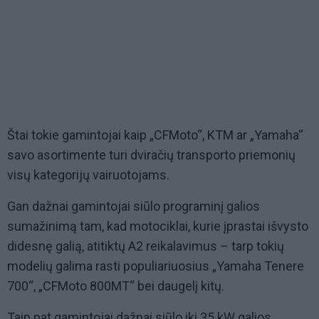
Štai tokie gamintojai kaip „CFMoto“, KTM ar „Yamaha“
savo asortimente turi dviračių transporto priemonių
visų kategorijų vairuotojams.
Gan dažnai gamintojai siūlo programinį galios
sumažinimą tam, kad motociklai, kurie įprastai išvysto
didesnę galią, atitiktų A2 reikalavimus – tarp tokių
modelių galima rasti populiariuosius „Yamaha Tenere
700“, „CFMoto 800MT“ bei daugelį kitų.
Taip pat gamintojai dažnai siūlo iki 35 kW galios