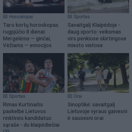
Horoskopai
Sportas
Taro kortų horoskopas
Savaitgalį Klaipėdoje -
rugpjūčio 8 dienai:
daug sporto: veiksmas
Mergelėms — ginčai,
virs penkiose skirtingose
Vėžiams — emocijos
miesto vietose
Sportas
Orai
Rimas Kurtinaitis
Sinoptikė: savaitgalį
paskelbė Lietuvos
Lietuvoje vyraus gaivesni
rinktinės kandidatus:
ir sausesni orai
sąraše - du klaipėdiečiai
(3)