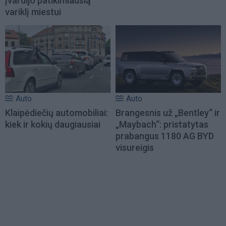
įvardijo patikimiausią
variklį miestui
Auto
Auto
Klaipėdiečių automobiliai:
Brangesnis už „Bentley“ ir
kiek ir kokių daugiausiai
„Maybach“: pristatytas
prabangus 1180 AG BYD
visureigis