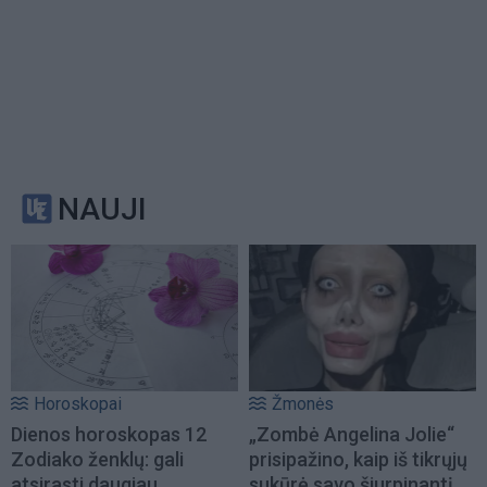
NAUJI
Horoskopai
Žmonės
Dienos horoskopas 12
„Zombė Angelina Jolie“
Zodiako ženklų: gali
prisipažino, kaip iš tikrųjų
atsirasti daugiau
sukūrė savo šiurpinantį