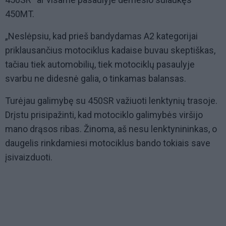
450MT.
„Neslėpsiu, kad prieš bandydamas A2 kategorijai
priklausančius motociklus kadaise buvau skeptiškas,
tačiau tiek automobilių, tiek motociklų pasaulyje
svarbu ne didesnė galia, o tinkamas balansas.
Turėjau galimybę su 450SR važiuoti lenktynių trasoje.
Drįstu prisipažinti, kad motociklo galimybės viršijo
mano drąsos ribas. Žinoma, aš nesu lenktynininkas, o
daugelis rinkdamiesi motociklus bando tokiais save
įsivaizduoti.