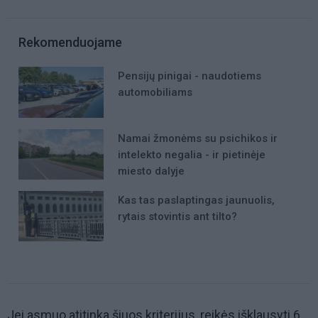
Rekomenduojame
Pensijų pinigai - naudotiems
automobiliams
Namai žmonėms su psichikos ir
intelekto negalia - ir pietinėje
miesto dalyje
Kas tas paslaptingas jaunuolis,
rytais stovintis ant tilto?
Jei asmuo atitinka šiuos kriterijus, reikės išklausyti 6