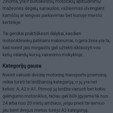
Žinoma, yra ir buitiškesnių motociklų apibūdinimų:
mažesnės degalų sąnaudos, važiavimas išvengiant
kamščių ar lengvas parkavimas bet kurioje miesto
kertelėje.
Tai gerokai praktiškesni dalykai, kasdien
motociklininkų patiriami malonumai, o gera žinia yra ta,
kad norint jais mėgautis gali užtekti išklausyti vos
kelių valandų kursą vairavimo mokykloje.
Kategorijų gausa
Norint vairuoti dviratę motorinę transporto priemonę,
reikia turėti tai leidžiančią kategoriją, o jų yra net
kelios: A, A2 ir A1. Pirmoji jų leidžia vairuoti bet kokio
galingumo motociklus, tačiau gali būti įgyjama tik nuo
24 arba nuo 20 metų amžiaus, jeigu prieš tai asmuo
jau bent dvejus metus turėjo A2 kategoriją.