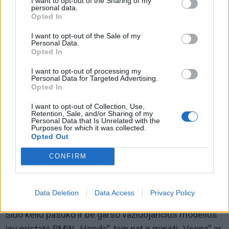
I want to opt-out of the Sharing of my
personal data.
elektrinius galingus motociklus, žmonės vis dažniau
Opted In
perka mažus, susisiekimui mieste skirtus elektrinius
I want to opt-out of the Sale of my
motorolerius.
Personal Data.
Opted In
I want to opt-out of processing my
Personal Data for Targeted Advertising.
Opted In
I want to opt-out of Collection, Use,
Retention, Sale, and/or Sharing of my
Personal Data that Is Unrelated with the
Purposes for which it was collected.
Opted Out
CONFIRM
Data Deletion
Data Access
Privacy Policy
Šiuo keliu pasuko ir be garso važiuojančius modelius
jau pristatė BMW, „Honda“, taip pat ir minėti „Vespa“ ar