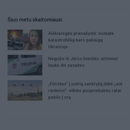
Šiuo metu skaitomiausi
Aiškiaregės pranašystė: numatė
katastrofišką karo pabaigą
Ukrainoje
Negrįžo iš Jūros šventės: artimieji
laukė dvi savaites
„Fūristas“ į judrią sankryžą įlėkė „ant
rankinio“: vilkiko puspriekabės ratai
pakilo į orą