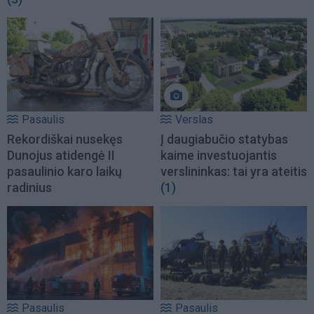
Pasaulis
Verslas
Rekordiškai nusekęs
Į daugiabučio statybas
Dunojus atidengė II
kaime investuojantis
pasaulinio karo laikų
verslininkas: tai yra ateitis
radinius
(1)
Pasaulis
Pasaulis