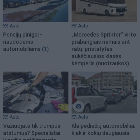
Auto
Auto
Pensijų pinigai -
„Mercedes Sprinter“ virto
naudotiems
prabangiais namais ant
automobiliams
(1)
ratų: pristatytas
aukščiausios klasės
kemperis (nuotraukos)
Auto
Auto
Važiuojate tik trumpus
Klaipėdiečių automobiliai:
atstumus? Specialistai
kiek ir kokių daugiausiai