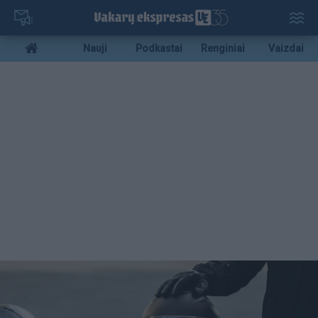
Pereiti
į
pagrindinį
Mobile
Nauji
Podkastai
Renginiai
Vaizdai
turinį
menu
bottom