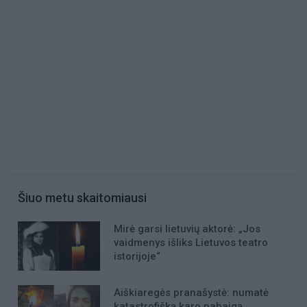
Šiuo metu skaitomiausi
Mirė garsi lietuvių aktorė: „Jos
vaidmenys išliks Lietuvos teatro
istorijoje“
Aiškiaregės pranašystė: numatė
katastrofišką karo pabaigą