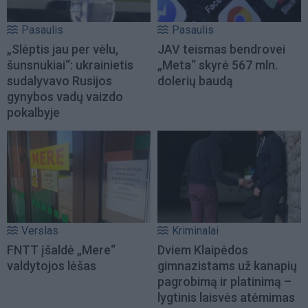
Pasaulis
Pasaulis
„Slėptis jau per vėlu,
JAV teismas bendrovei
šunsnukiai“: ukrainietis
„Meta“ skyrė 567 mln.
sudalyvavo Rusijos
dolerių baudą
gynybos vadų vaizdo
pokalbyje
Verslas
Kriminalai
FNTT įšaldė „Mere“
Dviem Klaipėdos
valdytojos lėšas
gimnazistams už kanapių
pagrobimą ir platinimą –
lygtinis laisvės atėmimas