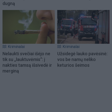
dugną
Kriminalai
Kriminalai
Nelaukti svečiai išėjo ne
Užsidegė lauko pavėsinė:
tik su „lauktuvėmis“: į
vos be namų neliko
nakties tamsą išsivedė ir
keturios šeimos
merginą