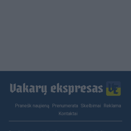
Load
More
Footer
Pranešk naujieną
Prenumerata
Skelbimai
Reklama
menu
Kontaktai