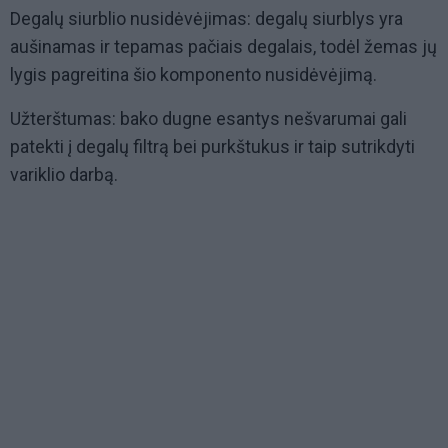
Degalų siurblio nusidėvėjimas: degalų siurblys yra
aušinamas ir tepamas pačiais degalais, todėl žemas jų
lygis pagreitina šio komponento nusidėvėjimą.
Užterštumas: bako dugne esantys nešvarumai gali
patekti į degalų filtrą bei purkštukus ir taip sutrikdyti
variklio darbą.