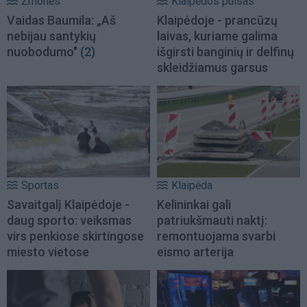
Žmonės
Klaipėdos pulsas
Vaidas Baumila: „Aš
Klaipėdoje - prancūzų
nebijau santykių
laivas, kuriame galima
nuobodumo"
(2)
išgirsti banginių ir delfinų
skleidžiamus garsus
Sportas
Klaipėda
Savaitgalį Klaipėdoje -
Kelininkai gali
daug sporto: veiksmas
patriukšmauti naktį:
virs penkiose skirtingose
remontuojama svarbi
miesto vietose
eismo arterija