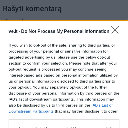
Rašyti komentarą
Jūsų vardas
ve.lt -
Do Not Process My Personal Information
If you wish to opt-out of the sale, sharing to third parties, or
Komentaras
processing of your personal or sensitive information for
targeted advertising by us, please use the below opt-out
section to confirm your selection. Please note that after your
opt-out request is processed you may continue seeing
interest-based ads based on personal information utilized by
us or personal information disclosed to third parties prior to
your opt-out. You may separately opt-out of the further
disclosure of your personal information by third parties on the
IAB’s list of downstream participants. This information may
also be disclosed by us to third parties on the
IAB’s List of
This site is protected by
Downstream Participants
that may further disclose it to other
Sutinku su
taisyklėmis
reCAPTCHA and the Google
third parties.
Privacy Policy
and
Terms of
Service
apply.