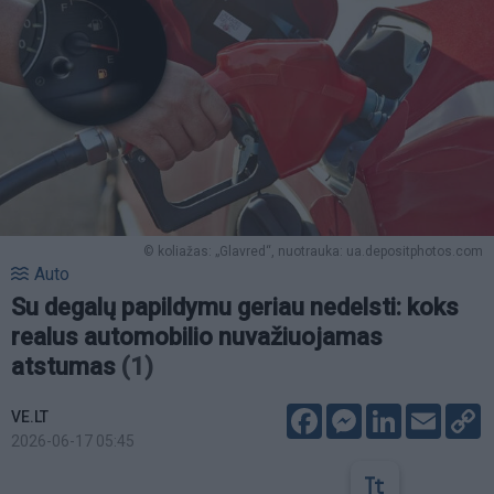
© koliažas: „Glavred“, nuotrauka: ua.depositphotos.com
Auto
Su degalų papildymu geriau nedelsti: koks
realus automobilio nuvažiuojamas
atstumas
(1)
Facebook
Messenger
LinkedIn
Email
C
VE.LT
L
2026-06-17 05:45