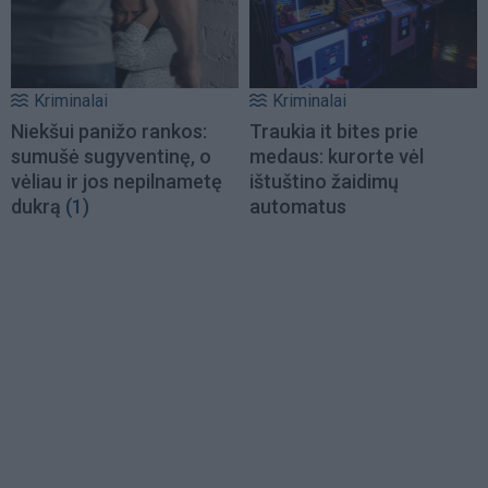
Kriminalai
Kriminalai
Niekšui panižo rankos:
Traukia it bites prie
sumušė sugyventinę, o
medaus: kurorte vėl
vėliau ir jos nepilnametę
ištuštino žaidimų
dukrą
(1)
automatus