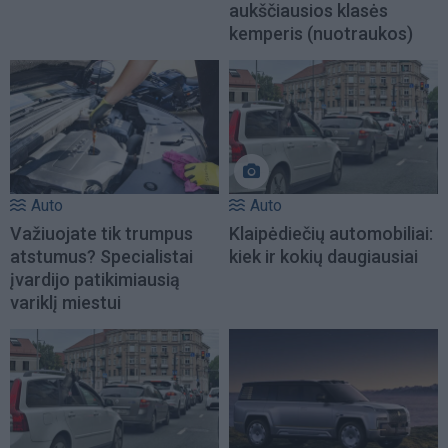
aukščiausios klasės
kemperis (nuotraukos)
Auto
Auto
Važiuojate tik trumpus
Klaipėdiečių automobiliai:
atstumus? Specialistai
kiek ir kokių daugiausiai
įvardijo patikimiausią
variklį miestui