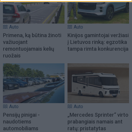
Auto
Auto
Primena, ką būtina žinoti
Kinijos gamintojai veržiasi
važiuojant
į Lietuvos rinką: egzotika
remontuojamais kelių
tampa rimta konkurencija
ruožais
Auto
Auto
Pensijų pinigai -
„Mercedes Sprinter“ virto
naudotiems
prabangiais namais ant
automobiliams
ratų: pristatytas