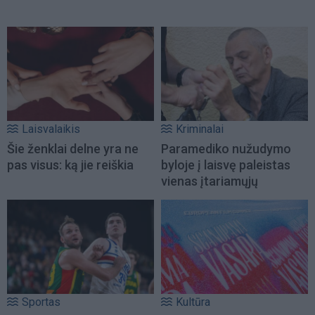
Laisvalaikis
Kriminalai
Šie ženklai delne yra ne
Paramediko nužudymo
pas visus: ką jie reiškia
byloje į laisvę paleistas
vienas įtariamųjų
Sportas
Kultūra