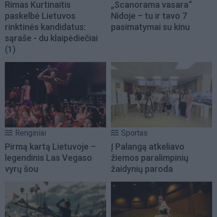
Rimas Kurtinaitis
„Scanorama vasara“
paskelbė Lietuvos
Nidoje – tu ir tavo 7
rinktinės kandidatus:
pasimatymai su kinu
sąraše - du klaipėdiečiai
(1)
Renginiai
Sportas
Pirmą kartą Lietuvoje –
Į Palangą atkeliavo
legendinis Las Vegaso
žiemos paralimpinių
vyrų šou
žaidynių paroda