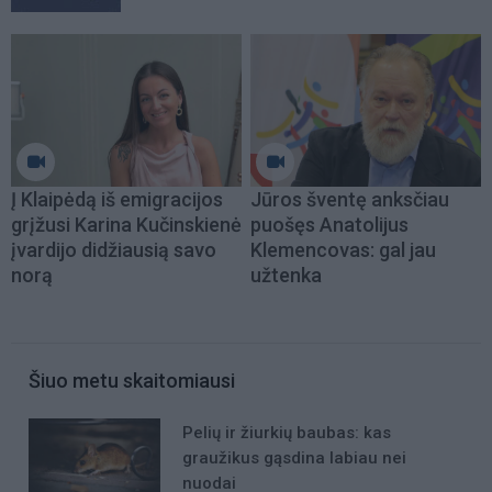
Į Klaipėdą iš emigracijos
Jūros šventę anksčiau
grįžusi Karina Kučinskienė
puošęs Anatolijus
įvardijo didžiausią savo
Klemencovas: gal jau
norą
užtenka
Šiuo metu skaitomiausi
Pelių ir žiurkių baubas: kas
graužikus gąsdina labiau nei
nuodai