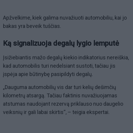
Apžvelkime, kiek galima nuvažiuoti automobiliu, kai jo
bakas yra beveik tuščias.
Ką signalizuoja degalų lygio lemputė
Įsižiebiantis mažo degalų kiekio indikatorius nereiškia,
kad automobilis turi nedelsiant sustoti, tačiau jis
įspėja apie būtinybę pasipildyti degalų.
„Dauguma automobilių vis dar turi kelių dešimčių
kilometrų atsargą. Tačiau faktinis nuvažiuojamas
atstumas naudojant rezervą priklauso nuo daugelio
veiksnių ir gali labai skirtis“, – teigia ekspertai.