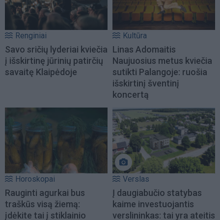
Renginiai
Kultūra
Savo sričių lyderiai kviečia
Linas Adomaitis
į išskirtinę jūrinių patirčių
Naujuosius metus kviečia
savaitę Klaipėdoje
sutikti Palangoje: ruošia
išskirtinį šventinį
koncertą
Horoskopai
Verslas
Rauginti agurkai bus
Į daugiabučio statybas
traškūs visą žiemą:
kaime investuojantis
įdėkite tai į stiklainio
verslininkas: tai yra ateitis