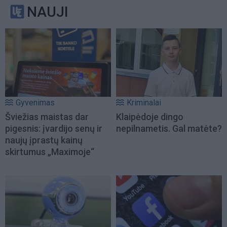
NAUJI
Gyvenimas
Kriminalai
Šviežias maistas dar
Klaipėdoje dingo
pigesnis: įvardijo senų ir
nepilnametis. Gal matėte?
naujų įprastų kainų
skirtumus „Maximoje“