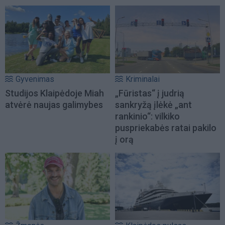
Gyvenimas
Kriminalai
Studijos Klaipėdoje Miah
„Fūristas“ į judrią
atvėrė naujas galimybes
sankryžą įlėkė „ant
rankinio“: vilkiko
puspriekabės ratai pakilo
į orą