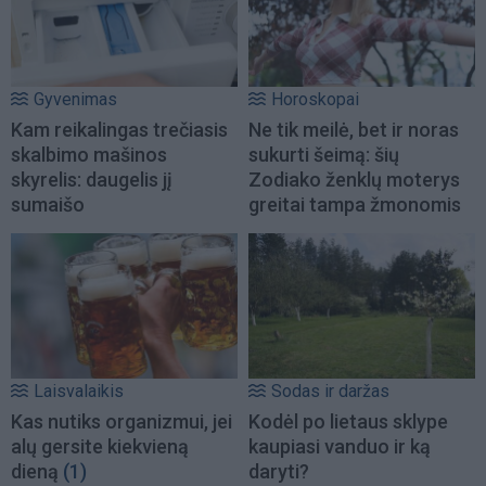
Gyvenimas
Horoskopai
Kam reikalingas trečiasis
Ne tik meilė, bet ir noras
skalbimo mašinos
sukurti šeimą: šių
skyrelis: daugelis jį
Zodiako ženklų moterys
sumaišo
greitai tampa žmonomis
Laisvalaikis
Sodas ir daržas
Kas nutiks organizmui, jei
Kodėl po lietaus sklype
alų gersite kiekvieną
kaupiasi vanduo ir ką
dieną
(1)
daryti?