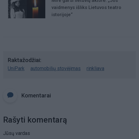
Mirė garsi lietuvių aktorė: „Jos
vaidmenys išliks Lietuvos teatro
istorijoje“
Raktažodžiai
UniPark
automobilių stovėjimas
rinkliava
Komentarai
Rašyti komentarą
Jūsų vardas