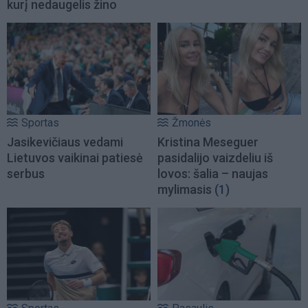
kurį nedaugelis žino
Sportas
Žmonės
Jasikevičiaus vedami
Kristina Meseguer
Lietuvos vaikinai patiesė
pasidalijo vaizdeliu iš
serbus
lovos: šalia – naujas
mylimasis
(1)