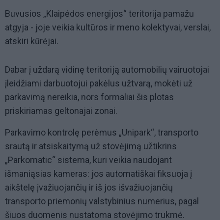
Buvusios „Klaipėdos energijos“ teritorija pamažu
atgyja - joje veikia kultūros ir meno kolektyvai, verslai,
atskiri kūrėjai.
Dabar į uždarą vidinę teritoriją automobilių vairuotojai
įleidžiami darbuotojui pakėlus užtvarą, mokėti už
parkavimą nereikia, nors formaliai šis plotas
priskiriamas geltonajai zonai.
Parkavimo kontrolę perėmus „Unipark“, transporto
srautą ir atsiskaitymą už stovėjimą užtikrins
„Parkomatic“ sistema, kuri veikia naudojant
išmaniąsias kameras: jos automatiškai fiksuoja į
aikštelę įvažiuojančių ir iš jos išvažiuojančių
transporto priemonių valstybinius numerius, pagal
šiuos duomenis nustatoma stovėjimo trukmė.