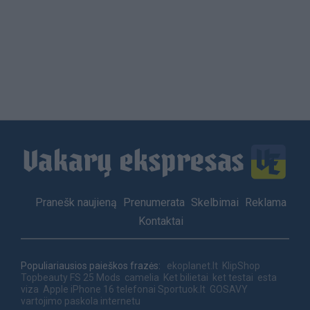
Load
More
Footer
Pranešk naujieną
Prenumerata
Skelbimai
Reklama
menu
Kontaktai
Populiariausios paieškos frazės:
ekoplanet.lt
KlipShop
Topbeauty
FS 25 Mods
camelia
Ket bilietai
ket testai
esta
viza
Apple iPhone 16 telefonai
Sportuok.lt
GOSAVY
vartojimo paskola internetu