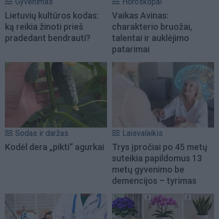
Gyvenimas
Horoskopai
Lietuvių kultūros kodas:
Vaikas Avinas:
ką reikia žinoti prieš
charakterio bruožai,
pradedant bendrauti?
talentai ir auklėjimo
patarimai
Sodas ir daržas
Laisvalaikis
Kodėl dera „pikti“ agurkai
Trys įpročiai po 45 metų
suteikia papildomus 13
metų gyvenimo be
demencijos – tyrimas