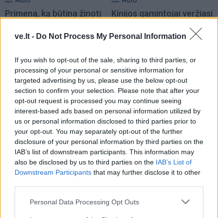
Primena, ką būtina žinoti
Kinijos gamintojai veržiasi
važiuojant
į Lietuvos rinką: egzotika
remontuojamais kelių
tampa rimta konkurencija
ve.lt -
Do Not Process My Personal Information
ruožais
If you wish to opt-out of the sale, sharing to third parties, or
processing of your personal or sensitive information for
targeted advertising by us, please use the below opt-out
section to confirm your selection. Please note that after your
opt-out request is processed you may continue seeing
interest-based ads based on personal information utilized by
us or personal information disclosed to third parties prior to
Auto
Auto
your opt-out. You may separately opt-out of the further
disclosure of your personal information by third parties on the
Pensijų pinigai -
„Mercedes Sprinter“ virto
IAB’s list of downstream participants. This information may
naudotiems
prabangiais namais ant
also be disclosed by us to third parties on the
IAB’s List of
automobiliams
(1)
ratų: pristatytas
Downstream Participants
that may further disclose it to other
aukščiausios klasės
third parties.
kemperis (nuotraukos)
Personal Data Processing Opt Outs