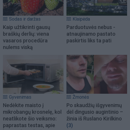
Sodas ir daržas
Klaipėda
Kaip užtikrinti gausų
Parduotuvės nebus -
braškių derlių: viena
atnaujinamo pastato
vasaros procedūra
paskirtis liks ta pati
nulems viską
Gyvenimas
Žmonės
Nedėkite maisto į
Po skaudžių išgyvenimų
mikrobangų krosnelę, kol
dėl dingusio augintinio –
neatlikote šio veiksmo:
žinia iš Ruslano Kirilkino
paprastas testas, apie
(3)