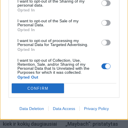
I want to opt-out of the Sharing of my
personal data.
Opted In
I want to opt-out of the Sale of my
Personal Data.
Opted In
Auto
Auto
Važiuojate tik trumpus
Klaipėdiečių automobiliai:
I want to opt-out of processing my
Personal Data for Targeted Advertising.
atstumus? Specialistai
kiek ir kokių daugiausiai
Opted In
įvardijo patikimiausią
variklį miestui
I want to opt-out of Collection, Use,
Retention, Sale, and/or Sharing of my
Personal Data that Is Unrelated with the
Purposes for which it was collected.
Opted Out
CONFIRM
Data Deletion
Data Access
Privacy Policy
Auto
Auto
Klaipėdiečių automobiliai:
Brangesnis už „Bentley“ ir
kiek ir kokių daugiausiai
„Maybach“: pristatytas