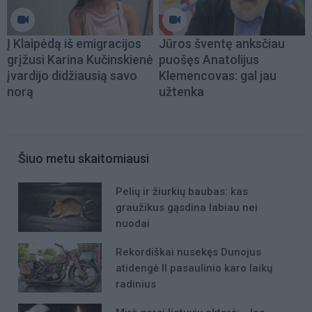
Į Klaipėdą iš emigracijos
Jūros šventę anksčiau
grįžusi Karina Kučinskienė
puošęs Anatolijus
įvardijo didžiausią savo
Klemencovas: gal jau
norą
užtenka
Šiuo metu skaitomiausi
Pelių ir žiurkių baubas: kas
graužikus gąsdina labiau nei
nuodai
Rekordiškai nusekęs Dunojus
atidengė II pasaulinio karo laikų
radinius