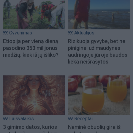
Gyvenimas
Aktualijos
Etiopija per vieną dieną
Rizikuoja gyvybe, bet ne
pasodino 353 milijonus
pinigine: už maudynes
medžių: kiek iš jų išliko?
audringoje jūroje baudos
lieka neišrašytos
Laisvalaikis
Receptai
3 gimimo datos, kurios
Naminė obuolių gira iš