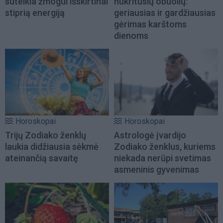
suteikia žmogui išskirtinai
nukritusių obuolių:
stiprią energiją
geriausias ir gardžiausias
gėrimas karštoms
dienoms
Horoskopai
Horoskopai
Trijų Zodiako ženklų
Astrologė įvardijo
laukia didžiausia sėkmė
Zodiako ženklus, kuriems
ateinančią savaitę
niekada nerūpi svetimas
asmeninis gyvenimas