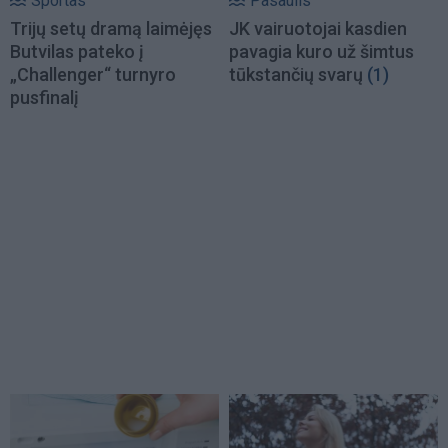
Sportas
Pasaulis
Trijų setų dramą laimėjęs
JK vairuotojai kasdien
Butvilas pateko į
pavagia kuro už šimtus
„Challenger“ turnyro
tūkstančių svarų
(1)
pusfinalį