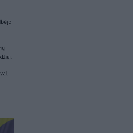
lbėjo
čių
džiai.
val.