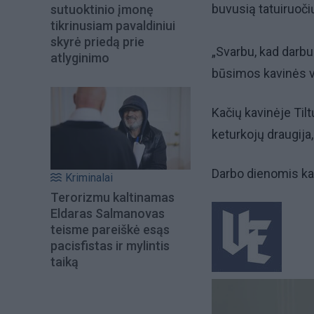
buvusią tatuiruočių
sutuoktinio įmonę
tikrinusiam pavaldiniui
skyrė priedą prie
„Svarbu, kad darbuo
atlyginimo
būsimos kavinės 
Kačių kavinėje Til
keturkojų draugija,
Darbo dienomis katin
Kriminalai
Terorizmu kaltinamas
Eldaras Salmanovas
teisme pareiškė esąs
pacisfistas ir mylintis
taiką