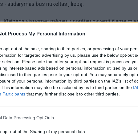
 - atidarymas bus nukeltas į liepą.
, Klaipėdą visuomet mėgau ir norėjau gyventi šiame mie
lą, kitų miestų net nesvarstėme. Klaipėdos “Katino slėnyj
Not Process My Personal Information
ės, kurios pas mus atkeliauja su skirtingais likimais: vien
to opt-out of the sale, sharing to third parties, or processing of your per
kiti - pamestinukai, surinkti iš žmonių, trečiųjų šeiminink
formation for targeted advertising by us, please use the below opt-out s
juos paliko. Visi kačiukai pirmiausia keliauja pas veterinaru
r selection. Please note that after your opt-out request is processed y
eing interest-based ads based on personal information utilized by us or
jami, kruopščiai patikrinama jų sveikata. Ir tik tuomet jie
disclosed to third parties prior to your opt-out. You may separately opt-
e. Mes taip pat atrenkame kates, kurios yra draugiškos, s
losure of your personal information by third parties on the IAB’s list of
žiasi glostomos. Jos ne tik lauks klientų, bet čia ir gyvens,
. This information may also be disclosed by us to third parties on the
IA
Participants
that may further disclose it to other third parties.
ės šeimininkai yra katės, o mes tik eisime pas jas į svečius“
a.
l Data Processing Opt Outs
o opt-out of the Sharing of my personal data.