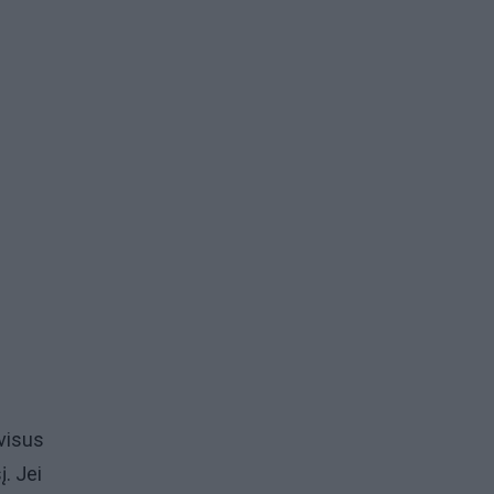
 visus
į. Jei