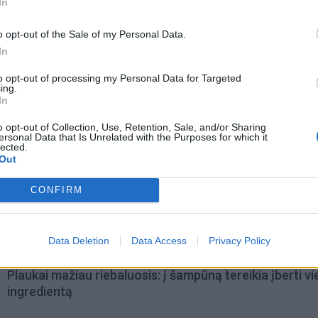
In
o opt-out of the Sale of my Personal Data.
In
to opt-out of processing my Personal Data for Targeted
ing.
In
o opt-out of Collection, Use, Retention, Sale, and/or Sharing
ersonal Data that Is Unrelated with the Purposes for which it
lected.
Out
omiausi
CONFIRM
Aiškiaregės pranašystė: numatė katastrofišką karo
pabaigą Ukrainoje
Data Deletion
Data Access
Privacy Policy
Plaukai mažiau riebaluosis: į šampūną tereikia įberti v
ingredientą