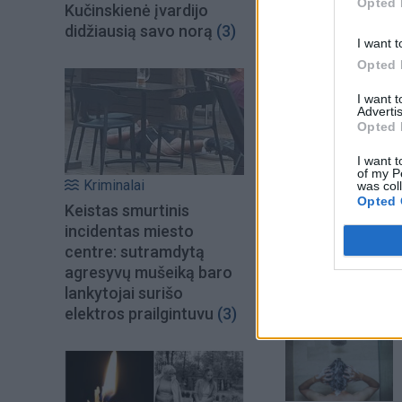
Opted 
Kučinskienė įvardijo
didžiausią savo norą
(3)
I want t
Opted 
I want 
Advertis
Opted 
I want t
of my P
Kriminalai
was col
Opted 
Keistas smurtinis
Šiuo metu skait
incidentas miesto
centre: sutramdytą
agresyvų mušeiką baro
lankytojai surišo
elektros prailgintuvu
(3)