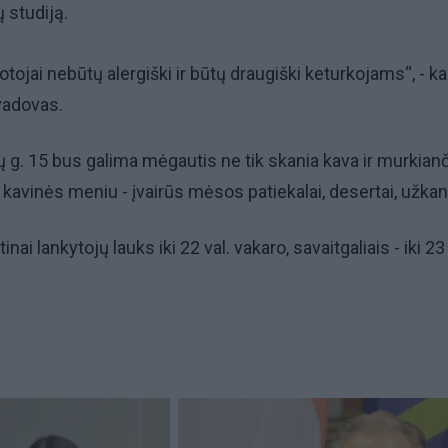
 studiją.
tojai nebūtų alergiški ir būtų draugiški keturkojams“, - ka
vadovas.
tų g. 15 bus galima mėgautis ne tik skania kava ir murkian
 kavinės meniu - įvairūs mėsos patiekalai, desertai, užkan
ai lankytojų lauks iki 22 val. vakaro, savaitgaliais - iki 23 