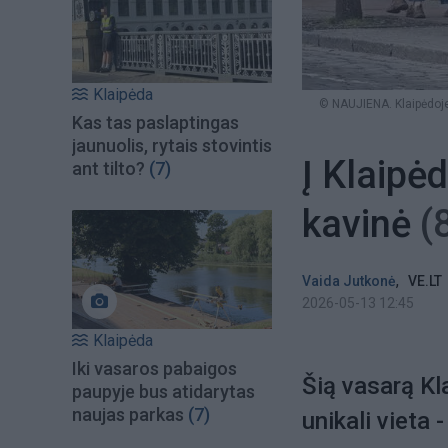
Klaipėda
© NAUJIENA. Klaipėdoje, 
Kas tas paslaptingas
jaunuolis, rytais stovintis
Į Klaipė
ant tilto?
(7)
kavinė
(
,
Vaida Jutkonė
VE.LT
2026-05-13 12:45
Klaipėda
Iki vasaros pabaigos
Šią vasarą Kl
paupyje bus atidarytas
naujas parkas
(7)
unikali vieta 