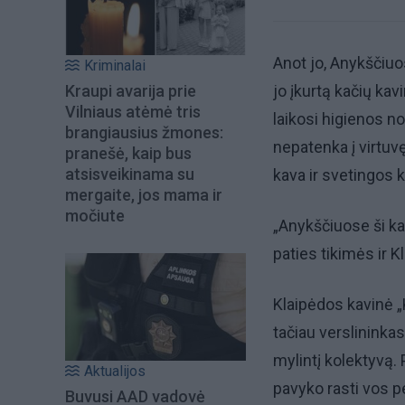
Anot jo, Anykščiuo
Kriminalai
Kraupi avarija prie
jo įkurtą kačių kavi
Vilniaus atėmė tris
laikosi higienos n
brangiausius žmones:
nepatenka į virtuv
pranešė, kaip bus
atsisveikinama su
kava ir svetingos k
mergaite, jos mama ir
močiute
„Anykščiuose ši ka
paties tikimės ir K
Klaipėdos kavinė „
tačiau verslininka
mylintį kolektyvą.
Aktualijos
pavyko rasti vos p
Buvusi AAD vadovė