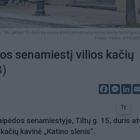
Tiltų gatvėje 15, duris šią vasarą atvers pirmoji kačių kavinė, kurioje lankytojus p
8 katės. Vaidos JUTKONĖS
dos senamiestį vilios kačių
8)
Facebook
Messeng
Lin
aipėdos senamiestyje, Tiltų g. 15, duris at
- kačių kavinė „Katino slėnis“.