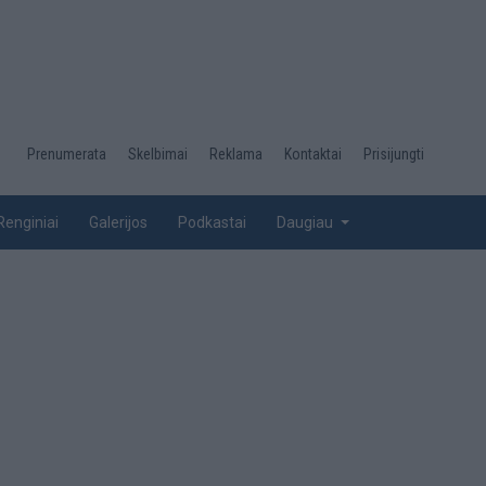
Desktop
Prenumerata
Skelbimai
Reklama
Kontaktai
Prisijungti
menu
top
Renginiai
Galerijos
Podkastai
Daugiau