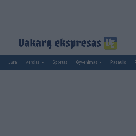
Jūra
Sportas
Pasaulis
Verslas
Gyvenimas