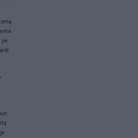
nkomą
kavinė
 jie
ardi
o
nus
etą
je