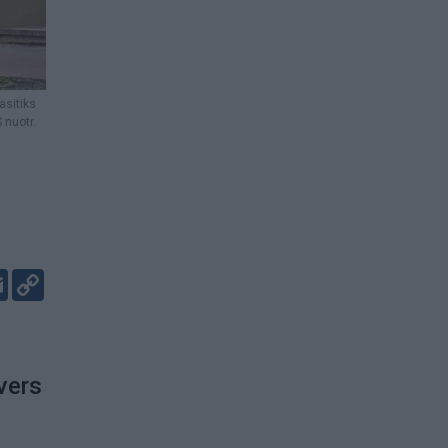
asitiks
 nuotr.
er
kedIn
Email
Copy
Link
vers