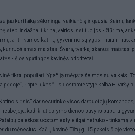
se jau kurį laiką sėkmingai veikiančią ir gausiai šeimų la
nę stebi ir dažnai tikrina įvairios institucijos - žiūrima, ar 
ormų, ar tinkamos katinų gyvenimo sąlygos, maitinimas, ar
ę, kur ruošiamas maistas. Švara, tvarka, skanus maistas, g
atės - šios ypatingos kavinės prioritetai.
vinė tikrai populiari. Ypač ją mėgsta šeimos su vaikais. T
laipėdoje“, - apie lūkesčius uostamiestyje kalba E. Viršyla.
Katino slėnis“ dar nesurinko visos darbuotojų komandos,
s neabejoja, kad iki atidarymo dienos pavyks suburti gyvū
 Patalpų paieškos uostamiestyje ilgai netruko - tinkamą vi
er du mėnesius. Kačių kavinė Tiltų g. 15 pakeis šioje vieto