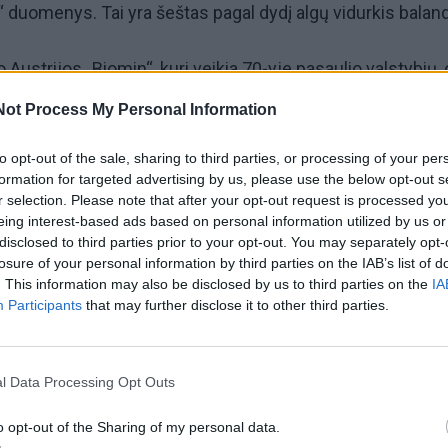
“ duomenys. Tai yra šeštas pagal dydį algų vidurkis baland
Austrijos „Biomin“, kuri veikia 70-yje pasaulio valstybių, 
uje jos eksporto vertė 2024 metais siekė 16,9 mlrd. eurų
Not Process My Personal Information
ti „Biomin Lietuva“ per praėjusius metus trečdaliu padidin
to opt-out of the sale, sharing to third parties, or processing of your per
formation for targeted advertising by us, please use the below opt-out s
 3,1 mln. eurų pajamų bei uždirbo beveik 74 tūkst. eurų
r selection. Please note that after your opt-out request is processed y
eing interest-based ads based on personal information utilized by us or
disclosed to third parties prior to your opt-out. You may separately opt-
losure of your personal information by third parties on the IAB’s list of
jos jūrinių konteinerių gabenimo kompanijos „Ocean Netw
. This information may also be disclosed by us to third parties on the
IA
Klaipėdoje - įmonė „Transocean Lietuva“ šešiems savo
Participants
that may further disclose it to other third parties.
ėjo po 15 tūkst. eurų. Tarp geriausias algas balandį
ių ši uostamiesčio bendrovė buvo 32-a.
l Data Processing Opt Outs
o opt-out of the Sharing of my personal data.