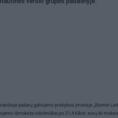
ptautinės verslo grupės padalinyje.
kiančioje pašarų galvijams prekybos įmonėje „Biomin Lie
jams išmokėta vidutiniškai po 21,4 tūkst. eurų iki mokes