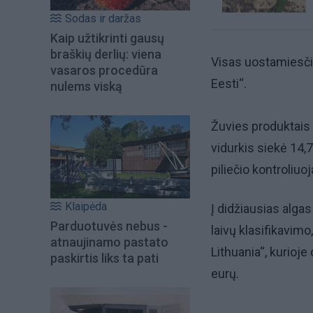
Sodas ir daržas
Kaip užtikrinti gausų
braškių derlių: viena
Visas uostamiesčio
vasaros procedūra
Eesti“.
nulems viską
Žuvies produktais 
vidurkis siekė 14,7
piliečio kontroliu
Klaipėda
Į didžiausias alga
Parduotuvės nebus -
laivų klasifikavim
atnaujinamo pastato
Lithuania“, kurioje
paskirtis liks ta pati
eurų.