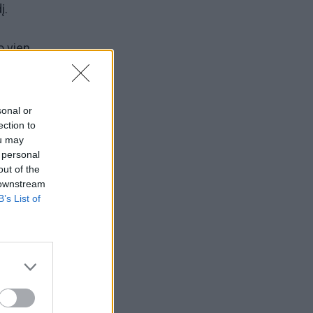
į.
o vien
.
o
sonal or
ection to
ou may
 personal
out of the
 downstream
ork
B’s List of