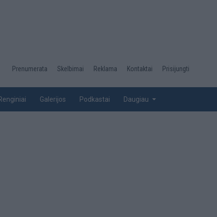
Desktop
Prenumerata
Skelbimai
Reklama
Kontaktai
Prisijungti
menu
top
Renginiai
Galerijos
Podkastai
Daugiau