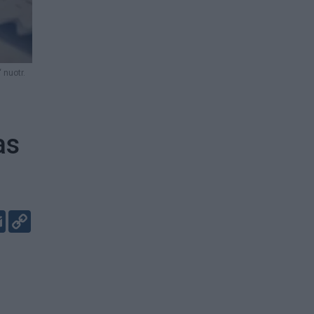
 nuotr.
as
er
kedIn
Email
Copy
Link