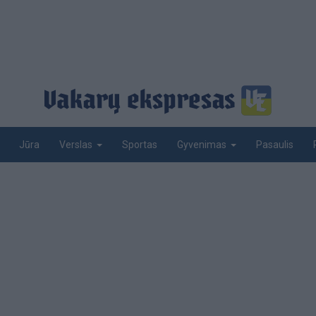
Jūra
Sportas
Pasaulis
Verslas
Gyvenimas