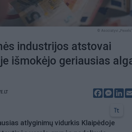
© Asociatyvi „Pexels“
nės industrijos atstovai
je išmokėjo geriausias alg
Facebook
Messeng
Lin
E.LT
ausias atlyginimų vidurkis Klaipėdoje