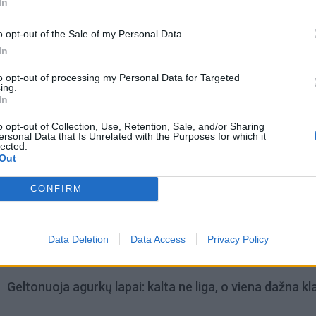
In
o opt-out of the Sale of my Personal Data.
In
to opt-out of processing my Personal Data for Targeted
ing.
In
o opt-out of Collection, Use, Retention, Sale, and/or Sharing
ersonal Data that Is Unrelated with the Purposes for which it
lected.
Out
CONFIRM
omiausi
Negrįžo iš Jūros šventės: artimieji laukė dvi savaites
Data Deletion
Data Access
Privacy Policy
Geltonuoja agurkų lapai: kalta ne liga, o viena dažna kl