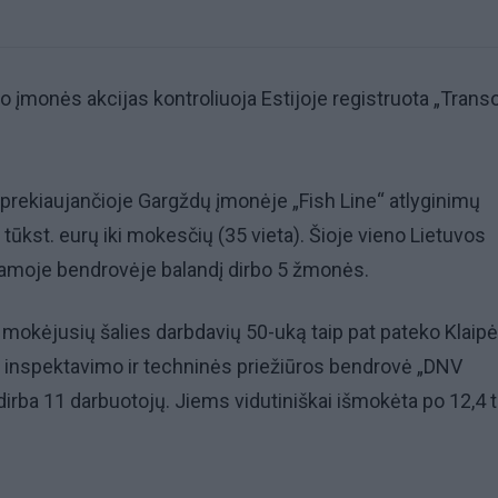
 įmonės akcijas kontroliuoja Estijoje registruota „Tran
prekiaujančioje Gargždų įmonėje „Fish Line“ atlyginimų
 tūkst. eurų iki mokesčių (35 vieta). Šioje vieno Lietuvos
ojamoje bendrovėje balandį dirbo 5 žmonės.
s mokėjusių šalies darbdavių 50-uką taip pat pateko Klaip
o, inspektavimo ir techninės priežiūros bendrovė „DNV
 dirba 11 darbuotojų. Jiems vidutiniškai išmokėta po 12,4 t