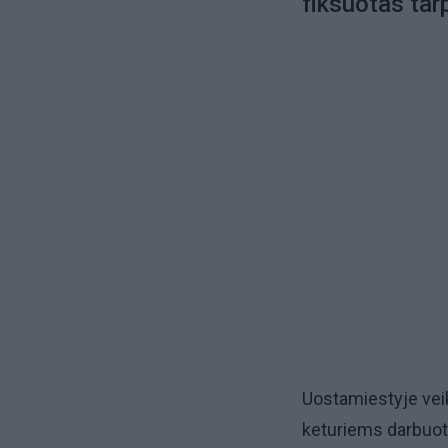
fiksuotas tar
Uostamiestyje vei
keturiems darbuoto