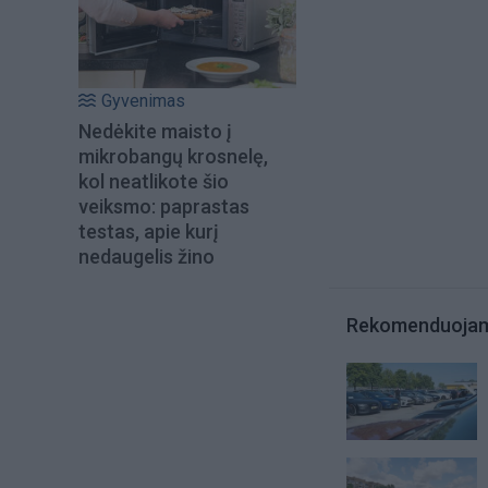
Gyvenimas
Nedėkite maisto į
mikrobangų krosnelę,
kol neatlikote šio
veiksmo: paprastas
testas, apie kurį
nedaugelis žino
Rekomenduoja