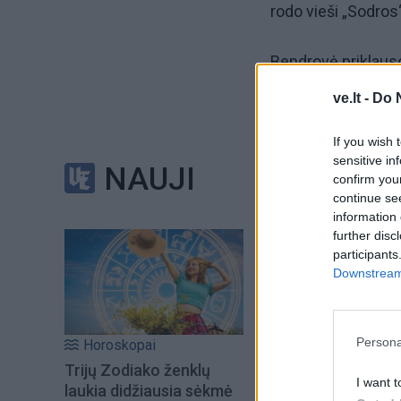
rodo vieši „Sodros
Bendrovė priklauso 
žemės ūkio sektori
ve.lt -
Do 
Klaipėdoje veikian
If you wish 
sensitive in
pardavimus ir gavo
NAUJI
confirm you
grynojo pelno.
continue se
information 
further disc
Išskirtinė Japoni
participants
Express“ atstovė 
Downstream 
darbuotojams išmok
mokėjusių darbdav
Persona
Horoskopai
Trijų Zodiako ženklų
I want t
laukia didžiausia sėkmė