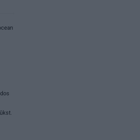
socean
ėdos
ūkst.