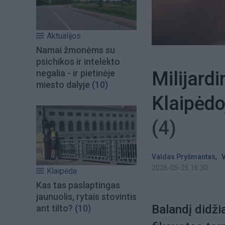
Aktualijos
Namai žmonėms su
psichikos ir intelekto
Milijardi
negalia - ir pietinėje
miesto dalyje
(10)
Klaipėdo
(4)
,
Valdas Pryšmantas
V
2026-05-25 16:30
Klaipėda
Kas tas paslaptingas
jaunuolis, rytais stovintis
Balandį didži
ant tilto?
(10)