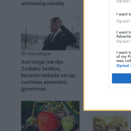
Opted 
ateinančią savaitę
I want t
Opted 
I want 
Advertis
Opted 
I want t
Horoskopai
of my P
was col
Astrologė įvardijo
Opted 
Zodiako ženklus,
kuriems niekada nerūpi
Šiuo metu skait
svetimas asmeninis
gyvenimas