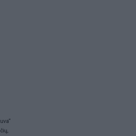
tuva“
čių,