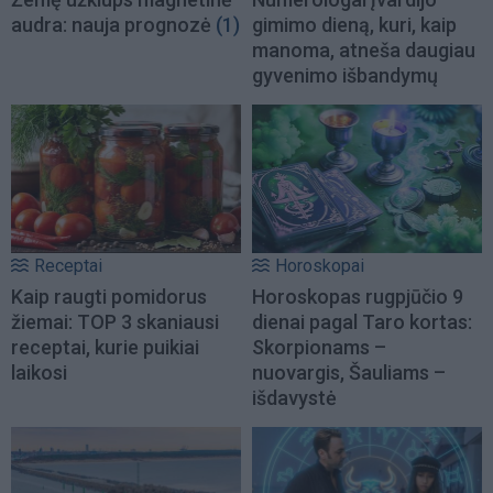
audra: nauja prognozė
(1)
gimimo dieną, kuri, kaip
manoma, atneša daugiau
gyvenimo išbandymų
Receptai
Horoskopai
Kaip raugti pomidorus
Horoskopas rugpjūčio 9
žiemai: TOP 3 skaniausi
dienai pagal Taro kortas:
receptai, kurie puikiai
Skorpionams –
laikosi
nuovargis, Šauliams –
išdavystė