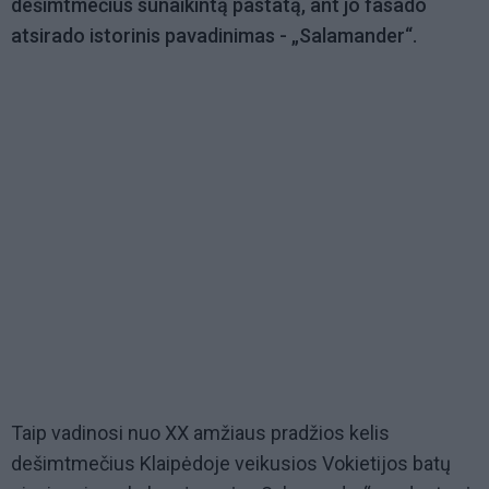
dešimtmečius sunaikintą pastatą, ant jo fasado
atsirado istorinis pavadinimas - „Salamander“.
Taip vadinosi nuo XX amžiaus pradžios kelis
dešimtmečius Klaipėdoje veikusios Vokietijos batų