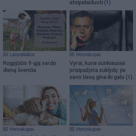
atsipalaiduoti
(1)
Laisvalaikis
Horoskopai
Rugpjūčio 9-ąją vardo
Vyrai, kurie sunkiausiai
dieną švenčia
prisipažįsta suklydę: jie
savo tiesą gina iki galo
(1)
Horoskopai
Horoskopai