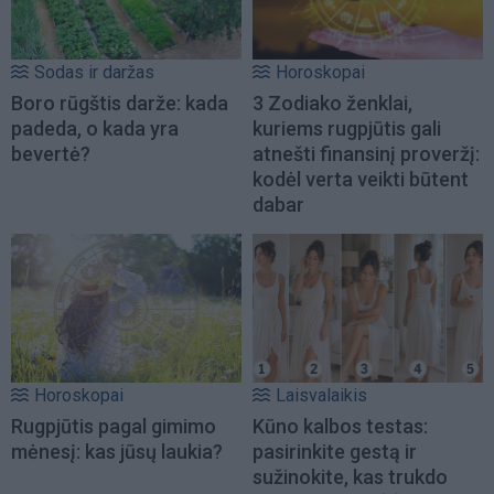
Sodas ir daržas
Horoskopai
Boro rūgštis darže: kada
3 Zodiako ženklai,
padeda, o kada yra
kuriems rugpjūtis gali
bevertė?
atnešti finansinį proveržį:
kodėl verta veikti būtent
dabar
Horoskopai
Laisvalaikis
Rugpjūtis pagal gimimo
Kūno kalbos testas:
mėnesį: kas jūsų laukia?
pasirinkite gestą ir
sužinokite, kas trukdo