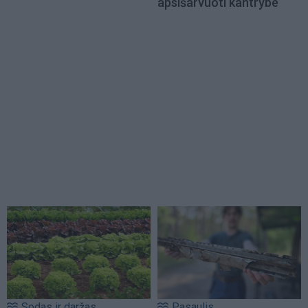
apsišarvuoti kantrybe
Sodas ir daržas
Pasaulis