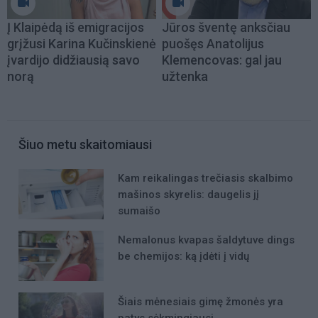
Į Klaipėdą iš emigracijos
Jūros šventę anksčiau
grįžusi Karina Kučinskienė
puošęs Anatolijus
įvardijo didžiausią savo
Klemencovas: gal jau
norą
užtenka
Šiuo metu skaitomiausi
Kam reikalingas trečiasis skalbimo
mašinos skyrelis: daugelis jį
sumaišo
Nemalonus kvapas šaldytuve dings
be chemijos: ką įdėti į vidų
Šiais mėnesiais gimę žmonės yra
patys sėkmingiausi