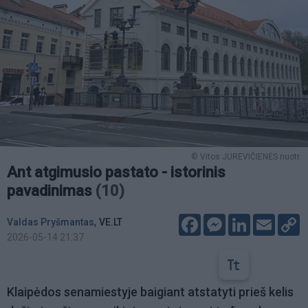
© Vitos JUREVIČIENĖS nuotr.
Ant atgimusio pastato - istorinis
pavadinimas
(10)
Facebook
Messenger
LinkedIn
Email
C
,
Valdas Pryšmantas
VE.LT
L
2026-05-14 21:37
Klaipėdos senamiestyje baigiant atstatyti prieš kelis