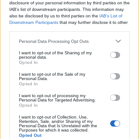
disclosure of your personal information by third parties on the
IAB’s list of downstream participants. This information may
also be disclosed by us to third parties on the
IAB’s List of
Downstream Participants
that may further disclose it to other
Žvejybos uosto rajone -
Naujų butų pardavimai:
third parties.
naujas devynaukštis
(2)
ryški augimo tendencija
Personal Data Processing Opt Outs
(4)
I want to opt-out of the Sharing of my
personal data.
Opted In
I want to opt-out of the Sale of my
Personal Data.
Opted In
I want to opt-out of processing my
Personal Data for Targeted Advertising.
Naujo būsto rinką
Naujas kvartalas prie
Opted In
papildys daugiabutis
(3)
vandens: įvertintos
I want to opt-out of Collection, Use,
architektūrinės idėjos
Retention, Sale, and/or Sharing of my
Personal Data that Is Unrelated with the
(10)
Purposes for which it was collected.
Opted Out