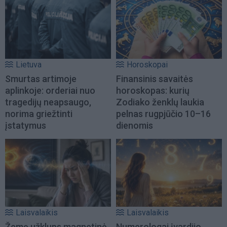
Lietuva
Horoskopai
Smurtas artimoje
Finansinis savaitės
aplinkoje: orderiai nuo
horoskopas: kurių
tragedijų neapsaugo,
Zodiako ženklų laukia
norima griežtinti
pelnas rugpjūčio 10–16
įstatymus
dienomis
Laisvalaikis
Laisvalaikis
Žemę užklups magnetinė
Numerologai įvardijo