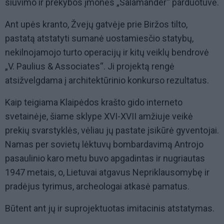
siuvimo ir prekybos įmonės „Salamander“ parduotuvė.
Ant upės kranto, Žvejų gatvėje prie Biržos tilto,
pastatą atstatyti sumanė uostamiesčio statybų,
nekilnojamojo turto operacijų ir kitų veiklų bendrovė
„V. Paulius & Associates“. Ji projektą rengė
atsižvelgdama į architektūrinio konkurso rezultatus.
Kaip teigiama Klaipėdos krašto gido interneto
svetainėje, šiame sklype XVI-XVII amžiuje veikė
prekių svarstyklės, vėliau jų pastate įsikūrė gyventojai.
Namas per sovietų lėktuvų bombardavimą Antrojo
pasaulinio karo metu buvo apgadintas ir nugriautas
1947 metais, o, Lietuvai atgavus Nepriklausomybę ir
pradėjus tyrimus, archeologai atkasė pamatus.
Būtent ant jų ir suprojektuotas imitacinis atstatymas.