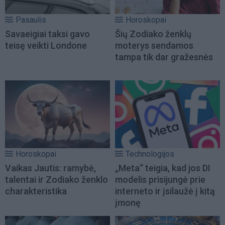
Pasaulis
Horoskopai
Savaeigiai taksi gavo
Šių Zodiako ženklų
teisę veikti Londone
moterys sendamos
tampa tik dar gražesnės
Horoskopai
Technologijos
Vaikas Jautis: ramybė,
„Meta“ teigia, kad jos DI
talentai ir Zodiako ženklo
modelis prisijungė prie
charakteristika
interneto ir įsilaužė į kitą
įmonę