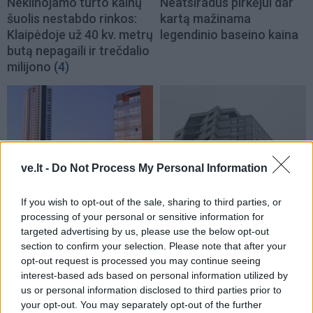
Nekilnojamo turto kainų
Neatsiradus pirkėjui dar
šuolis nestabdo rinkos:
kartą mažinama
Klaipėdoje už 40 kv. metrų
legendinio baseino kaina
butą nepagaili ir trečdalio
milijono
(4)
ve.lt -
Do Not Process My Personal Information
If you wish to opt-out of the sale, sharing to third parties, or
Miestas atsisako priimti
Kainos ne kyla - jos šauna
processing of your personal or sensitive information for
didžiulio daugiabučio
aukštyn: butas pabrango
targeted advertising by us, please use the below opt-out
turtą
(3)
trečdaliu milijono
(5)
section to confirm your selection. Please note that after your
opt-out request is processed you may continue seeing
interest-based ads based on personal information utilized by
us or personal information disclosed to third parties prior to
your opt-out. You may separately opt-out of the further