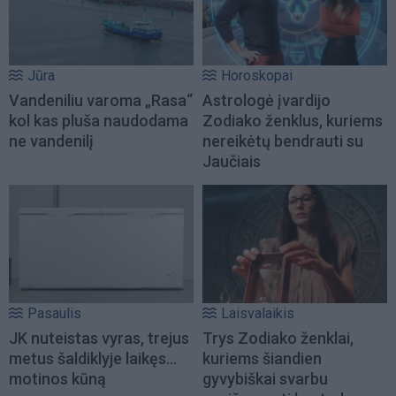
Jūra
Horoskopai
Vandeniliu varoma „Rasa“
Astrologė įvardijo
kol kas pluša naudodama
Zodiako ženklus, kuriems
ne vandenilį
nereikėtų bendrauti su
Jaučiais
Pasaulis
Laisvalaikis
JK nuteistas vyras, trejus
Trys Zodiako ženklai,
metus šaldiklyje laikęs...
kuriems šiandien
motinos kūną
gyvybiškai svarbu