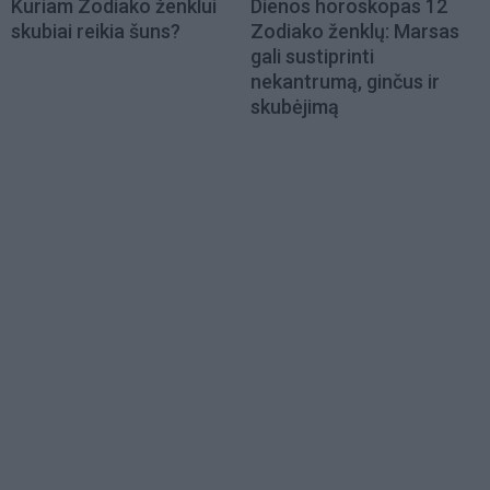
Kuriam Zodiako ženklui
Dienos horoskopas 12
skubiai reikia šuns?
Zodiako ženklų: Marsas
gali sustiprinti
nekantrumą, ginčus ir
skubėjimą
Load
More