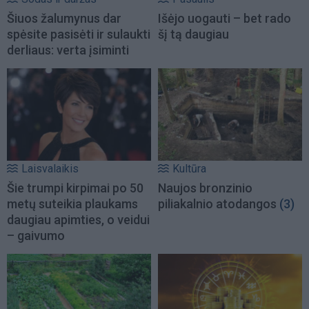
Šiuos žalumynus dar
Išėjo uogauti – bet rado
spėsite pasisėti ir sulaukti
šį tą daugiau
derliaus: verta įsiminti
Laisvalaikis
Kultūra
Šie trumpi kirpimai po 50
Naujos bronzinio
metų suteikia plaukams
piliakalnio atodangos
(3)
daugiau apimties, o veidui
– gaivumo