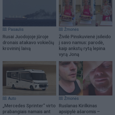
Pasaulis
Žmonės
Rusai Juodojoje jūroje
Živilė Pinskuvienė įsileido
dronais atakavo vokiečių
į savo namus: parodė,
krovininį laivą
kaip ankstų rytą lepina
vyrą Joną
Auto
Žmonės
„Mercedes Sprinter“ virto
Ruslanas Kirilkinas
prabangiais namais ant
apsipylė ašaromis –