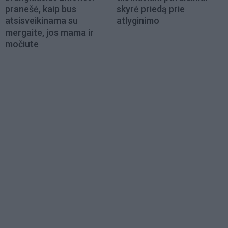
pranešė, kaip bus
skyrė priedą prie
atsisveikinama su
atlyginimo
mergaite, jos mama ir
močiute
Load
More