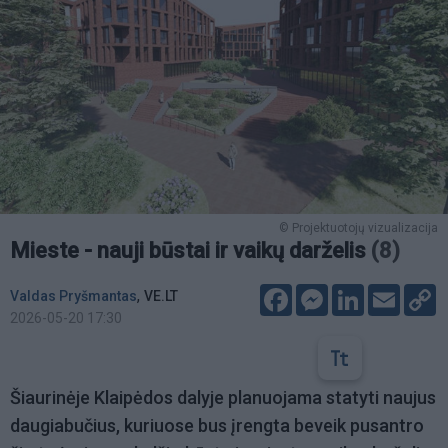
© Projektuotojų vizualizacija
Mieste - nauji būstai ir vaikų darželis
(8)
Facebook
Messenger
LinkedIn
Email
C
,
Valdas Pryšmantas
VE.LT
L
2026-05-20 17:30
Šiaurinėje Klaipėdos dalyje planuojama statyti naujus
daugiabučius, kuriuose bus įrengta beveik pusantro