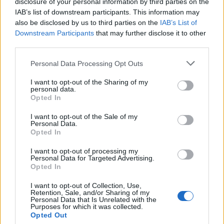
disclosure of your personal information by third parties on the
IAB’s list of downstream participants. This information may
also be disclosed by us to third parties on the
IAB’s List of
Downstream Participants
that may further disclose it to other
third parties.
Personal Data Processing Opt Outs
I want to opt-out of the Sharing of my
Miestas atsisako priimti
Kainos ne kyla - jos šauna
personal data.
didžiulio daugiabučio
aukštyn: butas pabrango
Opted In
turtą
(3)
trečdaliu milijono
(5)
I want to opt-out of the Sale of my
Personal Data.
Opted In
I want to opt-out of processing my
Personal Data for Targeted Advertising.
Opted In
I want to opt-out of Collection, Use,
Retention, Sale, and/or Sharing of my
Personal Data that Is Unrelated with the
Žvejybos uosto rajone -
Naujų butų pardavimai:
Purposes for which it was collected.
Opted Out
naujas devynaukštis
(2)
ryški augimo tendencija