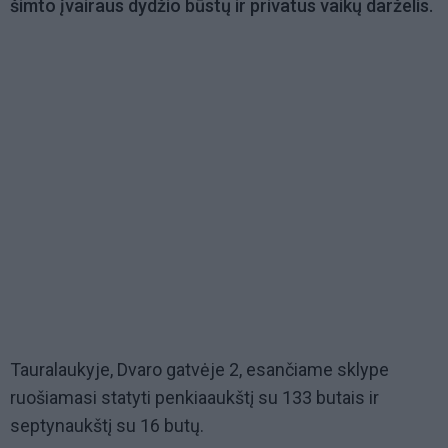
šimto įvairaus dydžio būstų ir privatus vaikų darželis.
Tauralaukyje, Dvaro gatvėje 2, esančiame sklype
ruošiamasi statyti penkiaaukštį su 133 butais ir
septynaukštį su 16 butų.