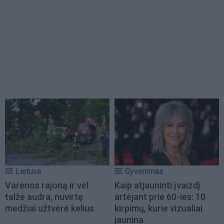
Lietuva
Gyvenimas
Varėnos rajoną ir vėl
Kaip atjauninti įvaizdį
talžė audra, nuvirtę
artėjant prie 60-ies: 10
medžiai užtvėrė kelius
kirpimų, kurie vizualiai
jaunina