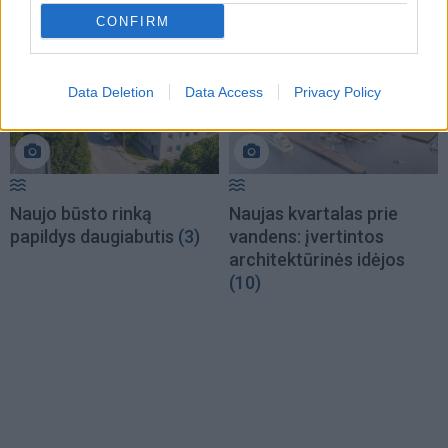
(4)
CONFIRM
Data Deletion
Data Access
Privacy Policy
Naujo būsto rinką
Naujas kvartalas prie
papildys daugiabutis
(3)
vandens: įvertintos
architektūrinės idėjos
(10)