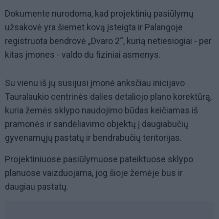
Dokumente nurodoma, kad projektinių pasiūlymų
užsakovė yra šiemet kovą įsteigta ir Palangoje
registruota bendrovė „Dvaro 2“, kurią netiesiogiai - per
kitas įmones - valdo du fiziniai asmenys.
Su vienu iš jų susijusi įmonė anksčiau inicijavo
Tauralaukio centrinės dalies detaliojo plano korektūrą,
kuria žemės sklypo naudojimo būdas keičiamas iš
pramonės ir sandėliavimo objektų į daugiabučių
gyvenamųjų pastatų ir bendrabučių teritorijas.
Projektiniuose pasiūlymuose pateiktuose sklypo
planuose vaizduojama, jog šioje žemėje bus ir
daugiau pastatų.