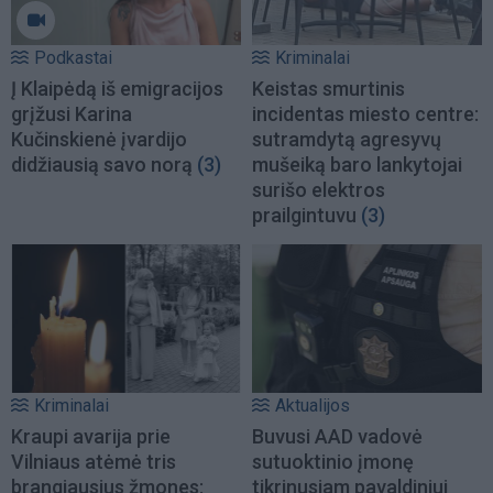
Podkastai
Kriminalai
Į Klaipėdą iš emigracijos
Keistas smurtinis
grįžusi Karina
incidentas miesto centre:
Kučinskienė įvardijo
sutramdytą agresyvų
didžiausią savo norą
(3)
mušeiką baro lankytojai
surišo elektros
prailgintuvu
(3)
Kriminalai
Aktualijos
Kraupi avarija prie
Buvusi AAD vadovė
Vilniaus atėmė tris
sutuoktinio įmonę
brangiausius žmones:
tikrinusiam pavaldiniui