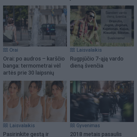
Orai
Laisvalaikis
Orai: po audros – karščio
Rugpjūčio 7-ąją vardo
banga: termometrai vėl
dieną švenčia
artės prie 30 laipsnių
Laisvalaikis
Gyvenimas
Pasirinkite gestą ir
2018 metais pasaulis