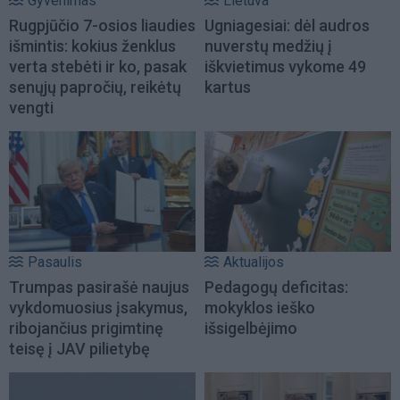
Gyvenimas
Lietuva
Rugpjūčio 7-osios liaudies
Ugniagesiai: dėl audros
išmintis: kokius ženklus
nuverstų medžių į
verta stebėti ir ko, pasak
iškvietimus vykome 49
senųjų papročių, reikėtų
kartus
vengti
Pasaulis
Aktualijos
Trumpas pasirašė naujus
Pedagogų deficitas:
vykdomuosius įsakymus,
mokyklos ieško
ribojančius prigimtinę
išsigelbėjimo
teisę į JAV pilietybę