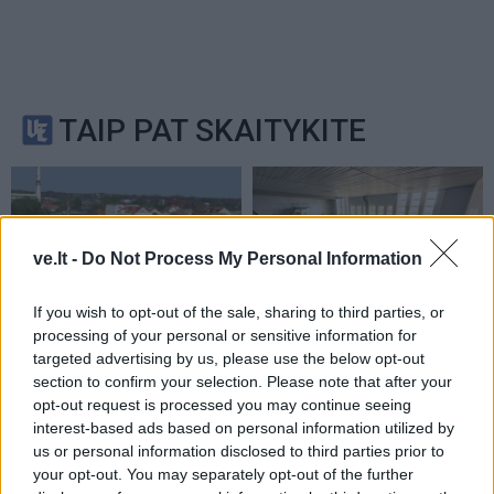
TAIP PAT SKAITYKITE
ve.lt -
Do Not Process My Personal Information
If you wish to opt-out of the sale, sharing to third parties, or
processing of your personal or sensitive information for
Nekilnojamo turto kainų
Neatsiradus pirkėjui dar
targeted advertising by us, please use the below opt-out
šuolis nestabdo rinkos:
kartą mažinama
section to confirm your selection. Please note that after your
opt-out request is processed you may continue seeing
Klaipėdoje už 40 kv. metrų
legendinio baseino kaina
interest-based ads based on personal information utilized by
butą nepagaili ir trečdalio
us or personal information disclosed to third parties prior to
milijono
(4)
your opt-out. You may separately opt-out of the further