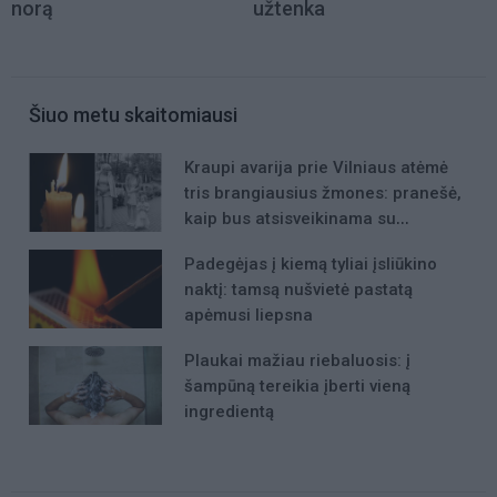
norą
užtenka
Šiuo metu skaitomiausi
Kraupi avarija prie Vilniaus atėmė
tris brangiausius žmones: pranešė,
kaip bus atsisveikinama su
mergaite, jos mama ir močiute
Padegėjas į kiemą tyliai įsliūkino
naktį: tamsą nušvietė pastatą
apėmusi liepsna
Plaukai mažiau riebaluosis: į
šampūną tereikia įberti vieną
ingredientą