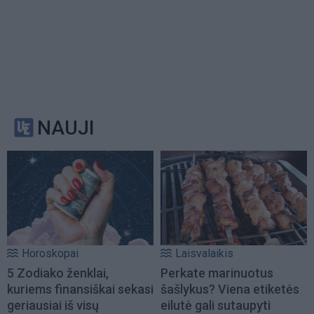
NAUJI
Horoskopai
Laisvalaikis
5 Zodiako ženklai,
Perkate marinuotus
kuriems finansiškai sekasi
šašlykus? Viena etiketės
geriausiai iš visų
eilutė gali sutaupyti