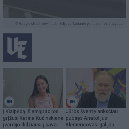
© Google street view nuotr. Sklypas, kuriame planuojamos statybos.
Į Klaipėdą iš emigracijos
Jūros šventę anksčiau
grįžusi Karina Kučinskienė
puošęs Anatolijus
įvardijo didžiausią savo
Klemencovas: gal jau