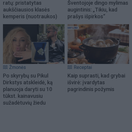
ratų: pristatytas
Šventojoje dingo mylimas
aukščiausios klasės
augintinis: „Tikiu, kad
kemperis (nuotraukos)
prašys išpirkos“
Žmonės
Receptai
Po skyrybų su Pikul
Kaip suprasti, kad grybai
Dirkstys atskleidė, ką
išvirė: įvardytas
planuoja daryti su 10
pagrindinis požymis
tūkst. kainavusiu
sužadėtuvių žiedu