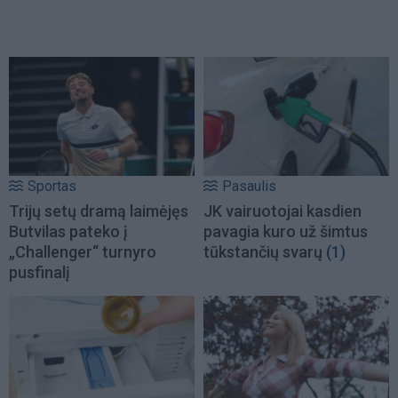
Sportas
Pasaulis
Trijų setų dramą laimėjęs
JK vairuotojai kasdien
Butvilas pateko į
pavagia kuro už šimtus
„Challenger“ turnyro
tūkstančių svarų
(1)
pusfinalį