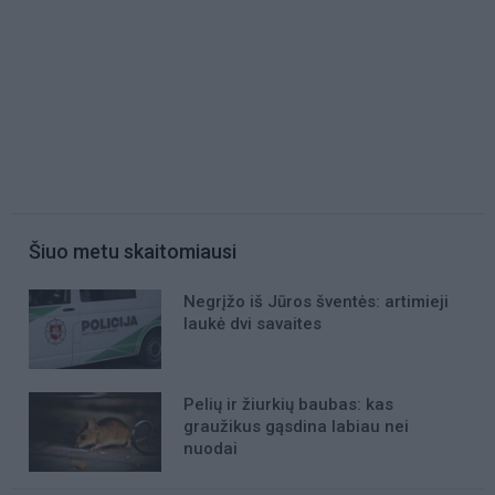
Šiuo metu skaitomiausi
Negrįžo iš Jūros šventės: artimieji
laukė dvi savaites
Pelių ir žiurkių baubas: kas
graužikus gąsdina labiau nei
nuodai