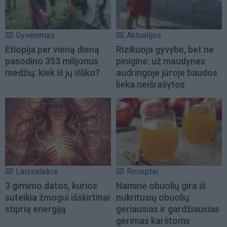
Gyvenimas
Aktualijos
Etiopija per vieną dieną
Rizikuoja gyvybe, bet ne
pasodino 353 milijonus
pinigine: už maudynes
medžių: kiek iš jų išliko?
audringoje jūroje baudos
lieka neišrašytos
Laisvalaikis
Receptai
3 gimimo datos, kurios
Naminė obuolių gira iš
suteikia žmogui išskirtinai
nukritusių obuolių:
stiprią energiją
geriausias ir gardžiausias
gėrimas karštoms