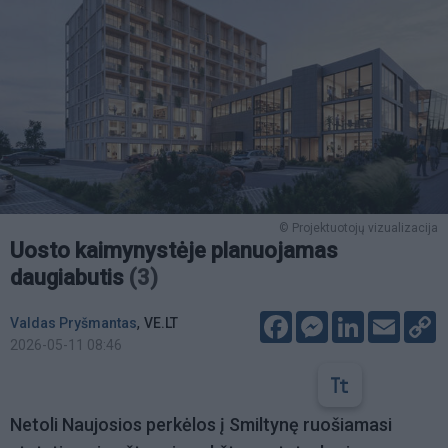
© Projektuotojų vizualizacija
Uosto kaimynystėje planuojamas
daugiabutis
(3)
Facebook
Messenger
LinkedIn
Email
C
,
Valdas Pryšmantas
VE.LT
L
2026-05-11 08:46
Netoli Naujosios perkėlos į Smiltynę ruošiamasi