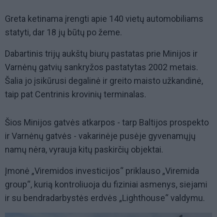
Greta ketinama įrengti apie 140 vietų automobiliams
statyti, dar 18 jų būtų po žeme.
Dabartinis trijų aukštų biurų pastatas prie Minijos ir
Varnėnų gatvių sankryžos pastatytas 2002 metais.
Šalia jo įsikūrusi degalinė ir greito maisto užkandinė,
taip pat Centrinis krovinių terminalas.
Šios Minijos gatvės atkarpos - tarp Baltijos prospekto
ir Varnėnų gatvės - vakarinėje pusėje gyvenamųjų
namų nėra, vyrauja kitų paskirčių objektai.
Įmonė „Viremidos investicijos“ priklauso „Viremida
group“, kurią kontroliuoja du fiziniai asmenys, siejami
ir su bendradarbystės erdvės „Lighthouse“ valdymu.