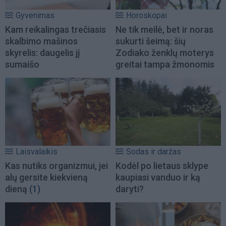
Gyvenimas
Horoskopai
Kam reikalingas trečiasis
Ne tik meilė, bet ir noras
skalbimo mašinos
sukurti šeimą: šių
skyrelis: daugelis jį
Zodiako ženklų moterys
sumaišo
greitai tampa žmonomis
Laisvalaikis
Sodas ir daržas
Kas nutiks organizmui, jei
Kodėl po lietaus sklype
alų gersite kiekvieną
kaupiasi vanduo ir ką
dieną
(1)
daryti?