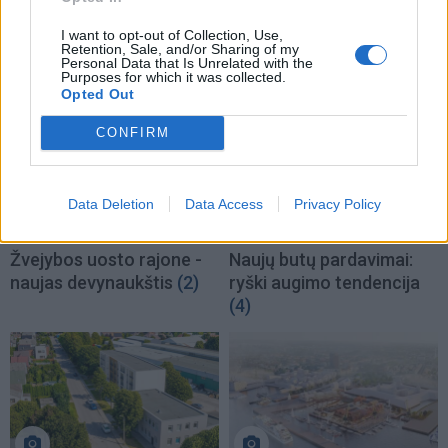
Miestas atsisako priimti
Kainos ne kyla - jos šauna
didžiulio daugiabučio
aukštyn: butas pabrango
I want to opt-out of Collection, Use,
Retention, Sale, and/or Sharing of my
turtą
(3)
trečdaliu milijono
(5)
Personal Data that Is Unrelated with the
Purposes for which it was collected.
Opted Out
CONFIRM
Data Deletion
Data Access
Privacy Policy
Žvejybos uosto rajone -
Naujų butų pardavimai:
naujas devynaukštis
(2)
ryški augimo tendencija
(4)