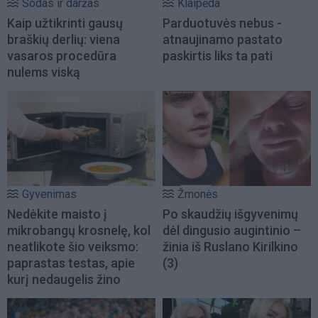
Sodas ir daržas
Klaipėda
Kaip užtikrinti gausų
Parduotuvės nebus -
braškių derlių: viena
atnaujinamo pastato
vasaros procedūra
paskirtis liks ta pati
nulems viską
Gyvenimas
Žmonės
Nedėkite maisto į
Po skaudžių išgyvenimų
mikrobangų krosnelę, kol
dėl dingusio augintinio –
neatlikote šio veiksmo:
žinia iš Ruslano Kirilkino
paprastas testas, apie
(3)
kurį nedaugelis žino