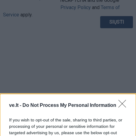
reCAPTCHA and the Google
Privacy Policy
and
Terms of
Service
apply.
ve.lt -
Do Not Process My Personal Information
If you wish to opt-out of the sale, sharing to third parties, or
TAIP PAT SKAITYKITE
processing of your personal or sensitive information for
targeted advertising by us, please use the below opt-out