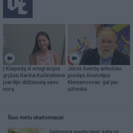
Į Klaipėdą iš emigracijos
Jūros šventę anksčiau
grįžusi Karina Kučinskienė
puošęs Anatolijus
įvardijo didžiausią savo
Klemencovas: gal jau
norą
užtenka
Šiuo metu skaitomiausi
Geltonuoja agurkų lapai: kalta ne