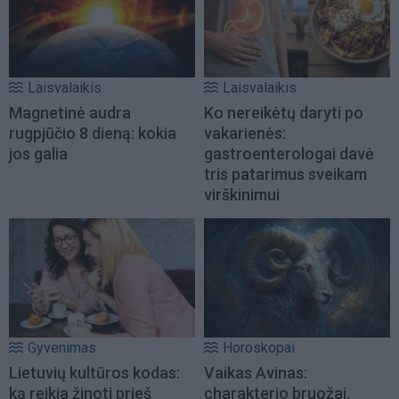
Laisvalaikis
Laisvalaikis
Magnetinė audra
Ko nereikėtų daryti po
rugpjūčio 8 dieną: kokia
vakarienės:
jos galia
gastroenterologai davė
tris patarimus sveikam
virškinimui
Gyvenimas
Horoskopai
Lietuvių kultūros kodas:
Vaikas Avinas:
ką reikia žinoti prieš
charakterio bruožai,