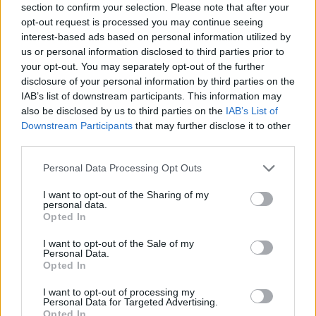
section to confirm your selection. Please note that after your
opt-out request is processed you may continue seeing
interest-based ads based on personal information utilized by
us or personal information disclosed to third parties prior to
your opt-out. You may separately opt-out of the further
disclosure of your personal information by third parties on the
IAB’s list of downstream participants. This information may
also be disclosed by us to third parties on the
IAB’s List of
Nekilnojamo turto kainų
Neatsiradus pirkėjui dar
Downstream Participants
that may further disclose it to other
šuolis nestabdo rinkos:
kartą mažinama
third parties.
Klaipėdoje už 40 kv. metrų
legendinio baseino kaina
butą nepagaili ir trečdalio
Personal Data Processing Opt Outs
milijono
(4)
I want to opt-out of the Sharing of my
personal data.
Opted In
I want to opt-out of the Sale of my
Personal Data.
Opted In
I want to opt-out of processing my
Personal Data for Targeted Advertising.
Opted In