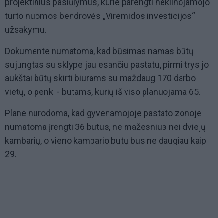
projektinius pasiūlymus, kurie parengti nekilnojamojo
turto nuomos bendrovės „Viremidos investicijos“
užsakymu.
Dokumente numatoma, kad būsimas namas būtų
sujungtas su sklype jau esančiu pastatu, pirmi trys jo
aukštai būtų skirti biurams su maždaug 170 darbo
vietų, o penki - butams, kurių iš viso planuojama 65.
Plane nurodoma, kad gyvenamojoje pastato zonoje
numatoma įrengti 36 butus, ne mažesnius nei dviejų
kambarių, o vieno kambario butų bus ne daugiau kaip
29.