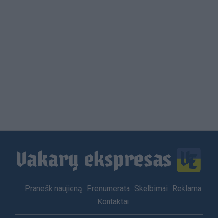
Load
More
Footer
Pranešk naujieną
Prenumerata
Skelbimai
Reklama
menu
Kontaktai