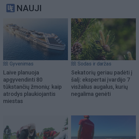
NAUJI
Gyvenimas
Sodas ir daržas
Laive planuoja
Sekatorių geriau padėti į
apgyvendinti 80
šalį: ekspertai įvardijo 7
tūkstančių žmonių: kaip
visžalius augalus, kurių
atrodys plaukiojantis
negalima genėti
miestas