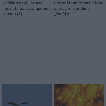
įsliūkino naktį: tamsą
uoste: išbandomas būdas
nušvietė pastatą apėmusi
sumažinti vandens
liepsna
(1)
„žydėjimą“