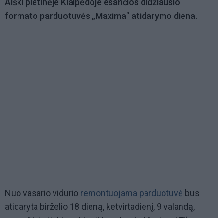
Aiški pietinėje Klaipėdoje esančios didžiausio
formato parduotuvės „Maxima“ atidarymo diena.
Nuo vasario vidurio
remontuojama parduotuvė
bus
atidaryta birželio 18 dieną, ketvirtadienį, 9 valandą,