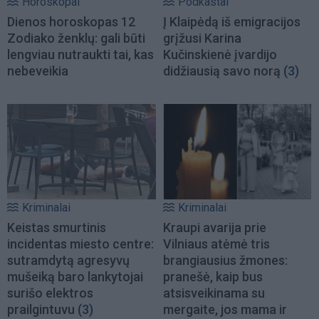
Horoskopai
Podkastai
Dienos horoskopas 12
Į Klaipėdą iš emigracijos
Zodiako ženklų: gali būti
grįžusi Karina
lengviau nutraukti tai, kas
Kučinskienė įvardijo
nebeveikia
didžiausią savo norą
(3)
Kriminalai
Kriminalai
Keistas smurtinis
Kraupi avarija prie
incidentas miesto centre:
Vilniaus atėmė tris
sutramdytą agresyvų
brangiausius žmones:
mušeiką baro lankytojai
pranešė, kaip bus
surišo elektros
atsisveikinama su
prailgintuvu
(3)
mergaite, jos mama ir