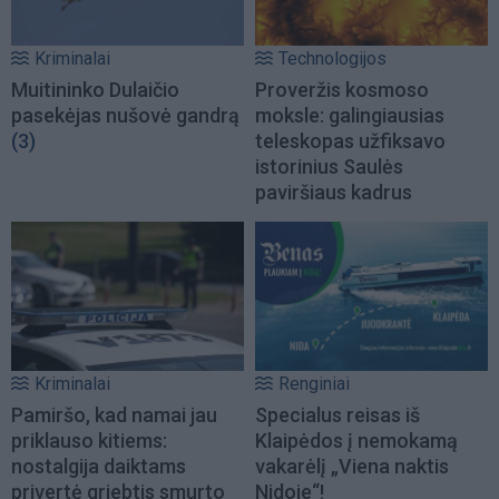
Kriminalai
Technologijos
Muitininko Dulaičio
Proveržis kosmoso
pasekėjas nušovė gandrą
moksle: galingiausias
(3)
teleskopas užfiksavo
istorinius Saulės
paviršiaus kadrus
Kriminalai
Renginiai
Pamiršo, kad namai jau
Specialus reisas iš
priklauso kitiems:
Klaipėdos į nemokamą
nostalgija daiktams
vakarėlį „Viena naktis
privertė griebtis smurto
Nidoje“!