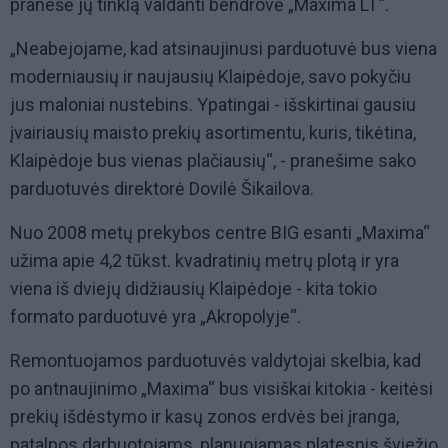
pranešė jų tinklą valdanti bendrovė „Maxima LT“.
„Neabejojame, kad atsinaujinusi parduotuvė bus viena
moderniausių ir naujausių Klaipėdoje, savo pokyčiu
jus maloniai nustebins. Ypatingai - išskirtinai gausiu
įvairiausių maisto prekių asortimentu, kuris, tikėtina,
Klaipėdoje bus vienas plačiausių“, - pranešime sako
parduotuvės direktorė Dovilė Šikailova.
Nuo 2008 metų prekybos centre BIG esanti „Maxima“
užima apie 4,2 tūkst. kvadratinių metrų plotą ir yra
viena iš dviejų didžiausių Klaipėdoje - kita tokio
formato parduotuvė yra „Akropolyje“.
Remontuojamos parduotuvės valdytojai skelbia, kad
po antnaujinimo „Maxima“ bus visiškai kitokia - keitėsi
prekių išdėstymo ir kasų zonos erdvės bei įranga,
patalpos darbuotojams, planuojamas platesnis šviežio