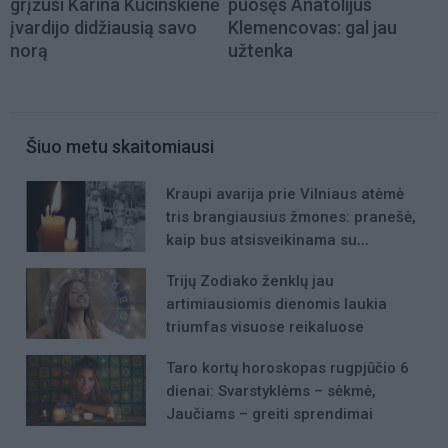
grįžusi Karina Kučinskienė
puošęs Anatolijus
įvardijo didžiausią savo
Klemencovas: gal jau
norą
užtenka
Šiuo metu skaitomiausi
Kraupi avarija prie Vilniaus atėmė
tris brangiausius žmones: pranešė,
kaip bus atsisveikinama su
mergaite, jos mama ir močiute
Trijų Zodiako ženklų jau
artimiausiomis dienomis laukia
triumfas visuose reikaluose
Taro kortų horoskopas rugpjūčio 6
dienai: Svarstyklėms – sėkmė,
Jaučiams – greiti sprendimai