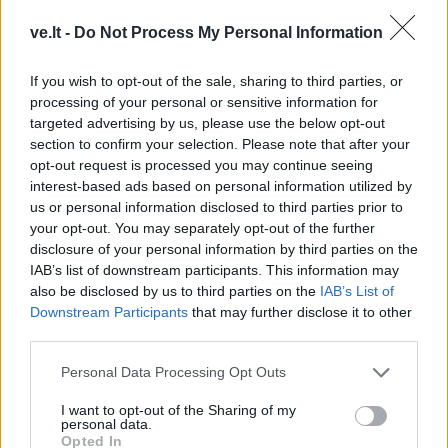
Technologijos
Technologijos
„Samsung“ telefonuose
Vartotojai išrinko
ve.lt -
Do Not Process My Personal Information
rasta galimybė atgauti iki
geriausius 2026 metų
10 GB atminties
„Android“ telefonus:
If you wish to opt-out of the sale, sharing to third parties, or
neištrinant programėlių
lyderis nustebino
processing of your personal or sensitive information for
targeted advertising by us, please use the below opt-out
section to confirm your selection. Please note that after your
opt-out request is processed you may continue seeing
interest-based ads based on personal information utilized by
us or personal information disclosed to third parties prior to
your opt-out. You may separately opt-out of the further
disclosure of your personal information by third parties on the
IAB’s list of downstream participants. This information may
Auto
Auto
also be disclosed by us to third parties on the
IAB’s List of
Važiuojate tik trumpus
Klaipėdiečių automobiliai:
Downstream Participants
that may further disclose it to other
atstumus? Specialistai
kiek ir kokių daugiausiai
third parties.
įvardijo patikimiausią
variklį miestui
Personal Data Processing Opt Outs
I want to opt-out of the Sharing of my
personal data.
Opted In