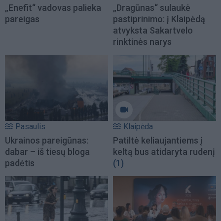
„Enefit“ vadovas palieka
„Dragūnas“ sulaukė
pareigas
pastiprinimo: į Klaipėdą
atvyksta Sakartvelo
rinktinės narys
Pasaulis
Klaipėda
Ukrainos pareigūnas:
Patiltė keliaujantiems į
dabar – iš tiesų bloga
keltą bus atidaryta rudenį
padėtis
(1)