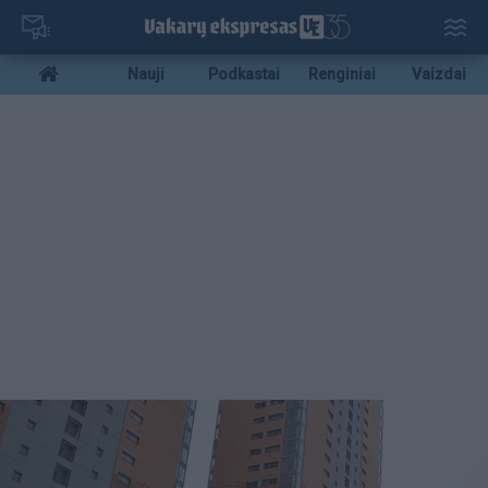
Pereiti
į
pagrindinį
Mobile
Nauji
Podkastai
Renginiai
Vaizdai
turinį
menu
bottom