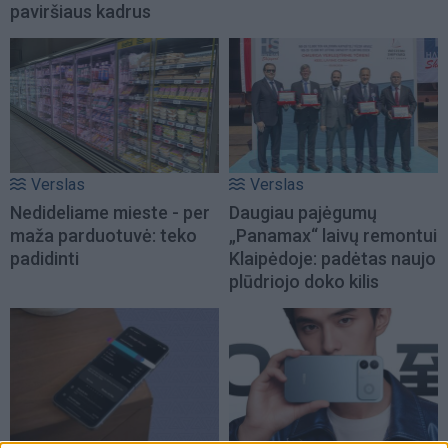
paviršiaus kadrus
Verslas
Verslas
Nedideliame mieste - per
Daugiau pajėgumų
maža parduotuvė: teko
„Panamax“ laivų remontui
padidinti
Klaipėdoje: padėtas naujo
plūdriojo doko kilis