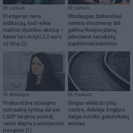
Lietuva
Lietuva
Premjeras: nėra
Mindaugas Sinkevičius
indikacijų, kad reikia
ramina visuomenę dėl
mažinti dyzelino akcizą –
galimų Rusijos planų:
kaina turi viršyti 2,2 euro
piliečiams nereikėtų
už litrą
(2)
papildomai baimintis
Aktualijos
Pasaulis
Prokuratūra atnaujino
Dingus elektrai ryšių
nutrauktą tyrimą dėl per
centre, didelėje Anglijos
LSDP tarybos posėdį
dalyje sutriko geležinkelių
rasto slapta įrašinėjančio
eismas
įrenginio
(1)