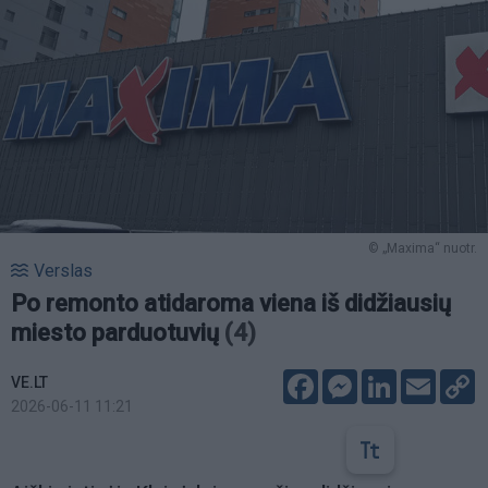
© „Maxima“ nuotr.
Verslas
Po remonto atidaroma viena iš didžiausių
miesto parduotuvių
(4)
Facebook
Messenger
LinkedIn
Email
C
VE.LT
L
2026-06-11 11:21