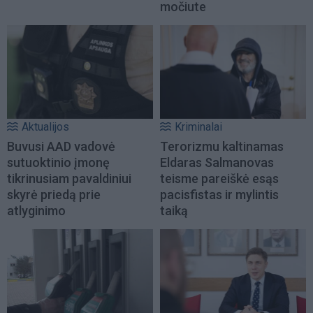
močiute
Aktualijos
Kriminalai
Buvusi AAD vadovė
Terorizmu kaltinamas
sutuoktinio įmonę
Eldaras Salmanovas
tikrinusiam pavaldiniui
teisme pareiškė esąs
skyrė priedą prie
pacisfistas ir mylintis
atlyginimo
taiką