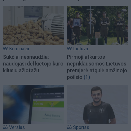
Kriminalai
Lietuva
Sukčiai nesnaudžia:
Pirmoji atkurtos
naudojasi dėl kietojo kuro
nepriklausomos Lietuvos
kilusiu ažiotažu
premjerė atgulė amžinojo
poilsio
(1)
Verslas
Sportas