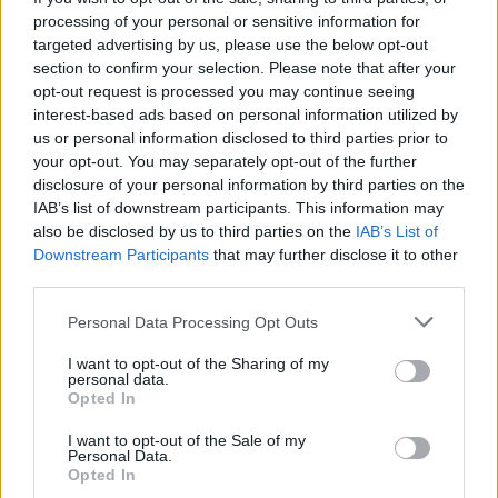
Technologijos
Technologijos
processing of your personal or sensitive information for
targeted advertising by us, please use the below opt-out
„Meta“ teigia, kad jos DI
„iPhone Air 2“ pasirodys
section to confirm your selection. Please note that after your
modelis prisijungė prie
2027 metais: laukia penki
opt-out request is processed you may continue seeing
interneto ir įsilaužė į kitą
svarbūs atnaujinimai
interest-based ads based on personal information utilized by
įmonę
us or personal information disclosed to third parties prior to
your opt-out. You may separately opt-out of the further
disclosure of your personal information by third parties on the
IAB’s list of downstream participants. This information may
also be disclosed by us to third parties on the
IAB’s List of
Downstream Participants
that may further disclose it to other
third parties.
Verslas
Verslas
Personal Data Processing Opt Outs
Į daugiabučio statybas
FNTT įšaldė „Mere“
I want to opt-out of the Sharing of my
kaime investuojantis
valdytojos lėšas
personal data.
Opted In
verslininkas: tai yra ateitis
(2)
I want to opt-out of the Sale of my
Personal Data.
Opted In