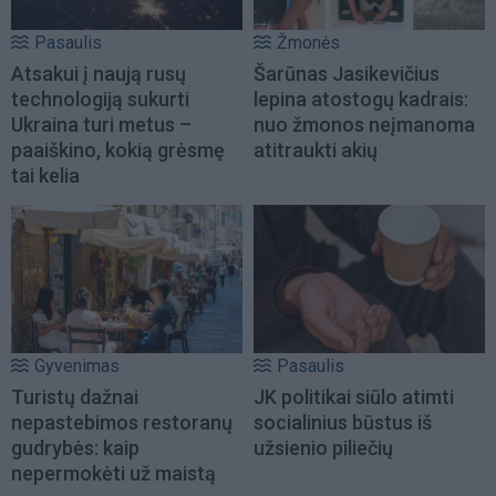
Pasaulis
Žmonės
Atsakui į naują rusų
Šarūnas Jasikevičius
technologiją sukurti
lepina atostogų kadrais:
Ukraina turi metus –
nuo žmonos neįmanoma
paaiškino, kokią grėsmę
atitraukti akių
tai kelia
Gyvenimas
Pasaulis
Turistų dažnai
JK politikai siūlo atimti
nepastebimos restoranų
socialinius būstus iš
gudrybės: kaip
užsienio piliečių
nepermokėti už maistą