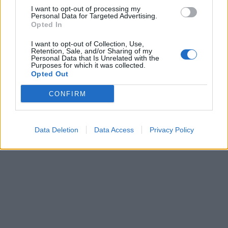
I want to opt-out of processing my
Personal Data for Targeted Advertising.
Opted In
I want to opt-out of Collection, Use,
Retention, Sale, and/or Sharing of my
Auto
Auto
Personal Data that Is Unrelated with the
Purposes for which it was collected.
Primena, ką būtina žinoti
Kinijos gamintojai veržiasi
Opted Out
važiuojant
į Lietuvos rinką: egzotika
remontuojamais kelių
tampa rimta konkurencija
CONFIRM
ruožais
Data Deletion
Data Access
Privacy Policy