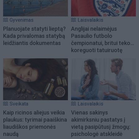
Gyvenimas
Laisvalaikis
Planuojate statyti lieptą?
Anglijai nelaimėjus
Kada privalomas statybą
Pasaulio futbolo
leidžiantis dokumentas
čempionatui, britui teko...
koreguoti tatuiruotę
Sveikata
Laisvalaikis
Kaip ricinos aliejus veikia
Vienas sakinys
plaukus: tyrimai paaiškina
akimirksniu pastatys į
liaudiškos priemonės
vietą pasipūtusį žmogų:
naudą
psichologė atskleidė