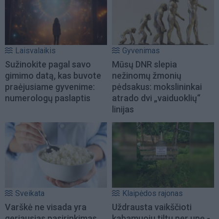
Laisvalaikis
Gyvenimas
Sužinokite pagal savo
Mūsų DNR slepia
gimimo datą, kas buvote
nežinomų žmonių
praėjusiame gyvenime:
pėdsakus: mokslininkai
numerologų paslaptis
atrado dvi „vaiduoklių“
linijas
Sveikata
Klaipėdos rajonas
Varškė ne visada yra
Uždrausta vaikščioti
geriausias pasirinkimas
kabamuoju tiltu per upę -