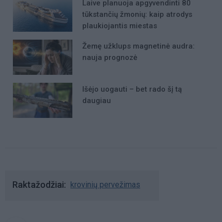
Laive planuoja apgyvendinti 80
tūkstančių žmonių: kaip atrodys
plaukiojantis miestas
Žemę užklups magnetinė audra:
nauja prognozė
Išėjo uogauti – bet rado šį tą
daugiau
Raktažodžiai
krovinių pervežimas