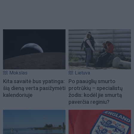
Mokslas
Lietuva
Kita savaitė bus ypatinga:
Po paauglių smurto
šią dieną verta pasižymėti
protrūkių – specialistų
kalendoriuje
žodis: kodėl jie smurtą
paverčia reginiu?