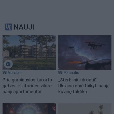
NAUJI
Verslas
Pasaulis
Prie garsiausios kurorto
„Sterbliniai dronai“:
gatvės ir istorinės vilos -
Ukraina ėmė taikyti naują
nauji apartamentai
kovinę taktiką