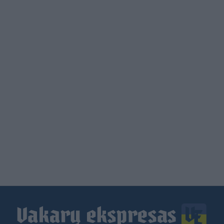
Load
More