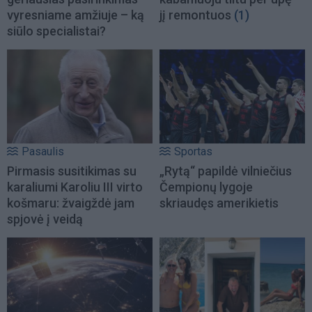
vyresniame amžiuje – ką
jį remontuos
(1)
siūlo specialistai?
Pasaulis
Sportas
Pirmasis susitikimas su
„Rytą“ papildė vilniečius
karaliumi Karoliu III virto
Čempionų lygoje
košmaru: žvaigždė jam
skriaudęs amerikietis
spjovė į veidą