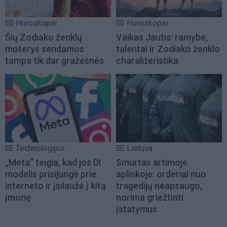
Horoskopai
Horoskopai
Šių Zodiako ženklų
Vaikas Jautis: ramybė,
moterys sendamos
talentai ir Zodiako ženklo
tampa tik dar gražesnės
charakteristika
Technologijos
Lietuva
„Meta“ teigia, kad jos DI
Smurtas artimoje
modelis prisijungė prie
aplinkoje: orderiai nuo
interneto ir įsilaužė į kitą
tragedijų neapsaugo,
įmonę
norima griežtinti
įstatymus