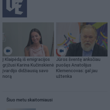
Į Klaipėdą iš emigracijos
Jūros šventę anksčiau
grįžusi Karina Kučinskienė
puošęs Anatolijus
įvardijo didžiausią savo
Klemencovas: gal jau
norą
užtenka
Šiuo metu skaitomiausi