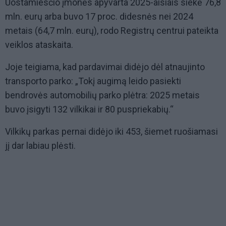
Uostamiesčio įmonės apyvarta 2025-aisiais siekė 76,8
mln. eurų arba buvo 17 proc. didesnės nei 2024
metais (64,7 mln. eurų), rodo Registrų centrui pateikta
veiklos ataskaita.
Joje teigiama, kad pardavimai didėjo dėl atnaujinto
transporto parko: „Tokį augimą leido pasiekti
bendrovės automobilių parko plėtra: 2025 metais
buvo įsigyti 132 vilkikai ir 80 puspriekabių.“
Vilkikų parkas pernai didėjo iki 453, šiemet ruošiamasi
jį dar labiau plėsti.