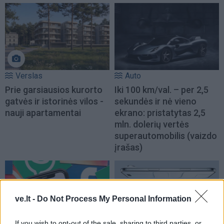
Verslas
Auto
Prie garsiausios kurorto
Iki 100 km/val. – per 2,5
gatvės ir istorinės vilos -
sekundės ir nė vieno
nauji apartamentai
ekrano: pristatytas 2,5
mln. dolerių vertės
superautomobilis (vaizdo
įrašas)
ve.lt -
Do Not Process My Personal Information
If you wish to opt-out of the sale, sharing to third parties, or