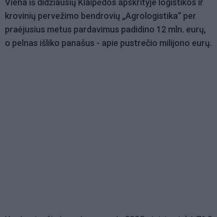
Viena iš didžiausių Klaipėdos apskrityje logistikos ir
krovinių pervežimo bendrovių „Agrologistika“ per
praėjusius metus pardavimus padidino 12 mln. eurų,
o pelnas išliko panašus - apie pustrečio milijono eurų.