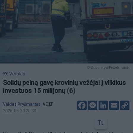
© Asociatyvi Pexels nuotr.
Verslas
Solidų pelną gavę krovinių vežėjai į vilkikus
investuos 15 milijonų
(6)
Facebook
Messenger
LinkedIn
Email
C
,
Valdas Pryšmantas
VE.LT
L
2026-05-20 20:30