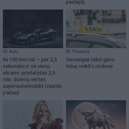
paslaptį
Auto
Pasaulis
Iki 100 km/val. – per 2,5
Savaeigiai taksi gavo
sekundės ir nė vieno
teisę veikti Londone
ekrano: pristatytas 2,5
mln. dolerių vertės
superautomobilis (vaizdo
įrašas)