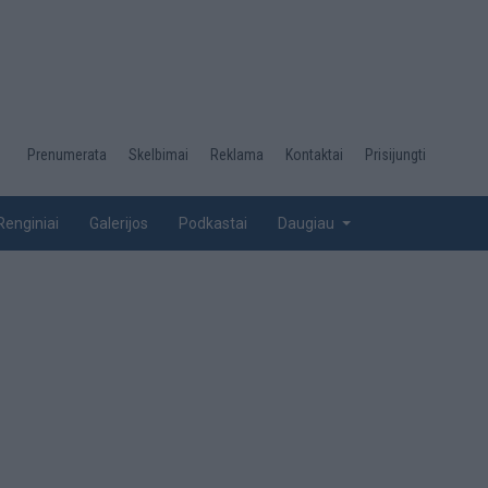
Desktop
Prenumerata
Skelbimai
Reklama
Kontaktai
Prisijungti
menu
top
Renginiai
Galerijos
Podkastai
Daugiau