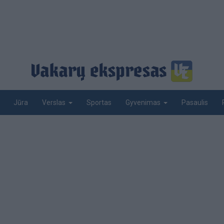
Jūra
Sportas
Pasaulis
Verslas
Gyvenimas