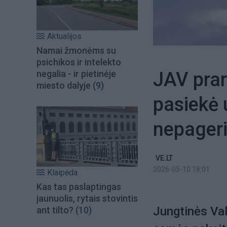
Aktualijos
Namai žmonėms su
psichikos ir intelekto
JAV prar
negalia - ir pietinėje
miesto dalyje
(9)
pasiekė 
nepager
VE.LT
2026-05-10 18:01
Klaipėda
Kas tas paslaptingas
jaunuolis, rytais stovintis
Jungtinės Val
ant tilto?
(10)