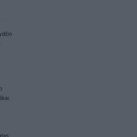
ydžio
o
o
škai.
atas