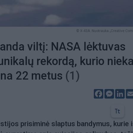
© X-43A. Nuotrauka „Creative Co
anda viltį: NASA lėktuvas
unikalų rekordą, kurio niek
ina 22 metus
(1)
Facebook
Messeng
Lin
stijos prisiminė slaptus bandymus, kurie i