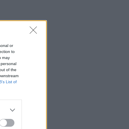
1500
siekė
sonal or
ection to
ou may
amiojo
 personal
e.
out of the
 downstream
s
B’s List of
–