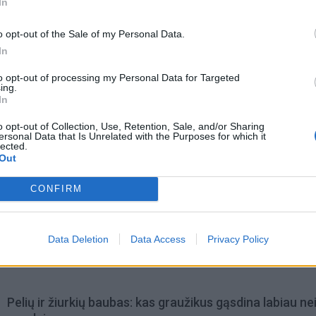
In
o opt-out of the Sale of my Personal Data.
In
to opt-out of processing my Personal Data for Targeted
ing.
In
o opt-out of Collection, Use, Retention, Sale, and/or Sharing
ersonal Data that Is Unrelated with the Purposes for which it
lected.
Out
CONFIRM
omiausi
Data Deletion
Data Access
Privacy Policy
Mirė garsi lietuvių aktorė: „Jos vaidmenys išliks Lietuv
teatro istorijoje“
Pelių ir žiurkių baubas: kas graužikus gąsdina labiau ne