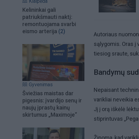
Klaipėda
Kelininkai gali
patriukšmauti naktį:
remontuojama svarbi
eismo arterija
(2)
Autoriaus nuomone,
sąlygomis. Oras į 
tiesiog sraute, su
Bandymų sud
Gyvenimas
Nepaisant technin
Šviežias maistas dar
varikliai neveikia
pigesnis: įvardijo senų ir
naujų įprastų kainų
Jį į orą iškėlė lėk
skirtumus „Maximoje“
stiprintuvas „Pega
Žinoma, kad varikl