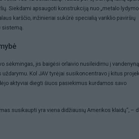
lių. Siekdami apsaugoti konstrukciją nuo „metalo lydymo
aus karščio, inžinieriai sukūrė specialią variklio paviršių
 sistemą.
imybė
o sėkmingas, jis baigėsi orlaivio nusileidimu į vandenyną 
 uždarymu. Kol JAV tyrėjai susikoncentravo į kitus projek
radėjo aktyviai diegti šiuos pasiekimus kurdamos savo
.
as susikaupti yra viena didžiausių Amerikos klaidų“, – d