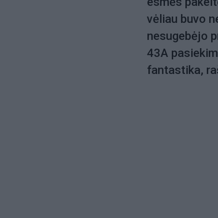
esmės pakeitė
vėliau buvo ne
nesugebėjo pr
43A pasiekimo.
fantastika, r