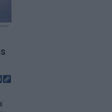
mmons"
as
er
kedIn
Email
Copy
Link
š