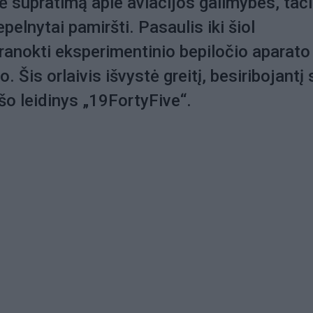
 supratimą apie aviacijos galimybes, tač
pelnytai pamiršti. Pasaulis iki šiol
anokti eksperimentinio bepiločio aparato
 Šis orlaivis išvystė greitį, besiribojantį 
ašo leidinys „19FortyFive“.