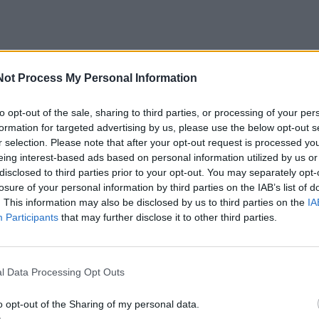
kacijoje, dar 2004 m. lapkričio 16 d. šis 3,7 metro ilgio ir 
Not Process My Personal Information
is lėktuvas, sukurtas pagal NASA „Hyper-X“ programą, pa
g 11265 km/h) greitį.
to opt-out of the sale, sharing to third parties, or processing of your per
formation for targeted advertising by us, please use the below opt-out s
r selection. Please note that after your opt-out request is processed y
s duomenimis, skrydis vyko 33528 metrų aukštyje virš R
eing interest-based ads based on personal information utilized by us or
ertė X-43A greičiausiu oru kvėpuojančiu aparatu istorijoj
disclosed to third parties prior to your opt-out. You may separately opt-
losure of your personal information by third parties on the IAB’s list of
io išskirtinumas – unikalus vandeniliu varomas tiesiasrovi
. This information may also be disclosed by us to third parties on the
IA
 variklis (angl. scramjet).
Participants
that may further disclose it to other third parties.
ies šaltinį naudojo pačią atmosferą, o ne borto bakus“, 
l Data Processing Opt Outs
e.
o opt-out of the Sharing of my personal data.