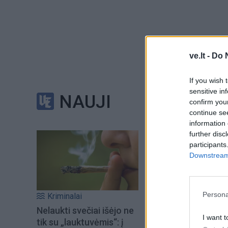
Kaip teigiama publi
ve.lt -
Do 
kg svorio tiriamas
Mach 9,68 (maždau
If you wish 
sensitive in
NAUJI
confirm you
Remiantis turimai
continue se
vandenyno. Tai pav
information 
further disc
Pagrindinis orlaiv
participants
viršgarsinis degimo
Downstream 
„X-43A kaip deguon
Persona
Kriminalai
rašoma straipsnyj
Nelaukti svečiai išėjo ne
I want t
tik su „lauktuvėmis“: į