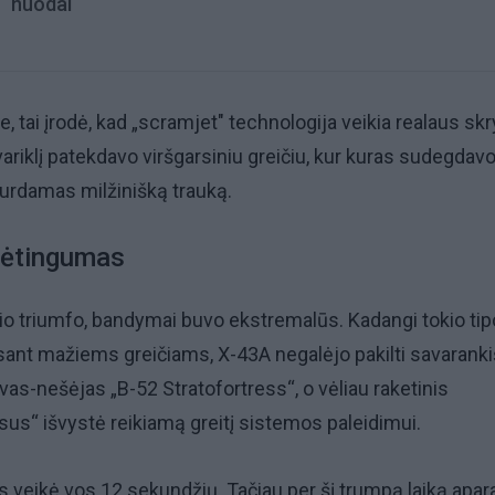
nuodai
 tai įrodė, kad „scramjet" technologija veikia realaus skr
variklį patekdavo viršgarsiniu greičiu, kur kuras sudegdav
kurdamas milžinišką trauką.
ėtingumas
io triumfo, bandymai buvo ekstremalūs. Kadangi tokio tip
 esant mažiems greičiams, X-43A negalėjo pakilti savaranki
tuvas-nešėjas „B-52 Stratofortress“, o vėliau raketinis
sus“ išvystė reikiamą greitį sistemos paleidimui.
is veikė vos 12 sekundžių. Tačiau per šį trumpą laiką apar