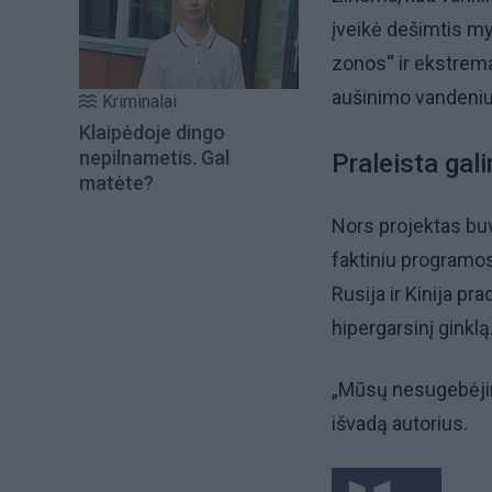
įveikė dešimtis my
zonos“ ir ekstremal
aušinimo vandeniu
Kriminalai
Klaipėdoje dingo
nepilnametis. Gal
Praleista gal
matėte?
Nors projektas buv
faktiniu programos
Rusija ir Kinija p
hipergarsinį ginklą
„Mūsų nesugebėjim
išvadą autorius.