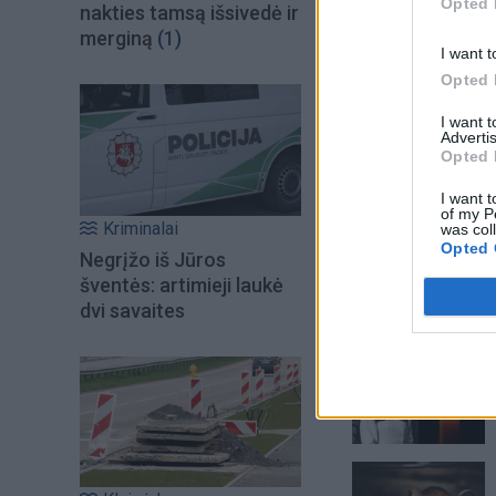
Opted 
nakties tamsą išsivedė ir
merginą
(1)
I want t
Opted 
I want 
Advertis
Opted 
I want t
of my P
Kriminalai
was col
Opted 
Negrįžo iš Jūros
šventės: artimieji laukė
dvi savaites
Šiuo metu skait