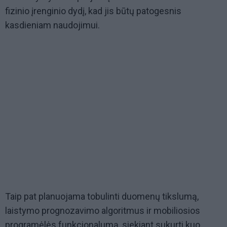
fizinio įrenginio dydį, kad jis būtų patogesnis
kasdieniam naudojimui.
Taip pat planuojama tobulinti duomenų tikslumą,
laistymo prognozavimo algoritmus ir mobiliosios
programėlės funkcionalumą, siekiant sukurti kuo