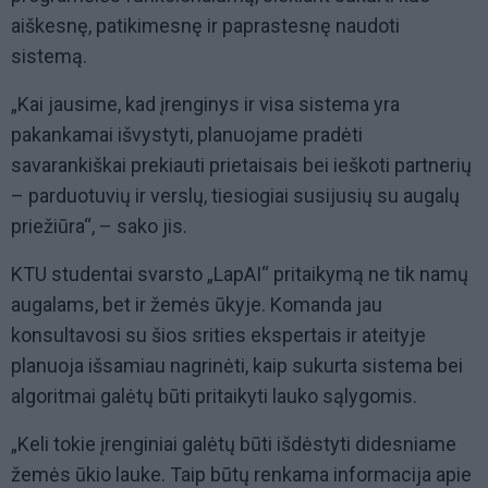
aiškesnę, patikimesnę ir paprastesnę naudoti
sistemą.
„Kai jausime, kad įrenginys ir visa sistema yra
pakankamai išvystyti, planuojame pradėti
savarankiškai prekiauti prietaisais bei ieškoti partnerių
– parduotuvių ir verslų, tiesiogiai susijusių su augalų
priežiūra“, – sako jis.
KTU studentai svarsto „LapAI“ pritaikymą ne tik namų
augalams, bet ir žemės ūkyje. Komanda jau
konsultavosi su šios srities ekspertais ir ateityje
planuoja išsamiau nagrinėti, kaip sukurta sistema bei
algoritmai galėtų būti pritaikyti lauko sąlygomis.
„Keli tokie įrenginiai galėtų būti išdėstyti didesniame
žemės ūkio lauke. Taip būtų renkama informacija apie