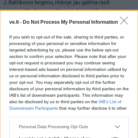
J. Balčikonio teigimu, rinkoje jau galima rasti
programėlių, kurios teikia augalų priežiūros patarimus
ar sužaidybina jų auginimą, tačiau dažniausiai jos
ve.lt -
Do Not Process My Personal Information
neturi realių duomenų iš paties augalo aplinkos.
If you wish to opt-out of the sale, sharing to third parties, or
Tuo tarpu fiziniai jutikliai dažniausiai apsiriboja tik
processing of your personal or sensitive information for
paprastu duomenų atvaizdavimu ar priminimais.
targeted advertising by us, please use the below opt-out
section to confirm your selection. Please note that after your
opt-out request is processed you may continue seeing
Anot jo, „LapAI“ siekia sujungti abu šiuos aspektus –
interest-based ads based on personal information utilized by
tikslius realaus laiko duomenis ir įtraukiantį naudotojo
us or personal information disclosed to third parties prior to
patyrimą.
your opt-out. You may separately opt-out of the further
disclosure of your personal information by third parties on the
IAB’s list of downstream participants. This information may
also be disclosed by us to third parties on the
IAB’s List of
Downstream Participants
that may further disclose it to other
third parties.
Personal Data Processing Opt Outs