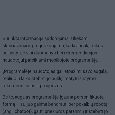
Surinkta informacija apdorojama, atliekami
skaičiavimai ir prognozuojama, kada augalą reikės
palaistyti, o visi duomenys bei rekomendacijos
naudotojui pateikiami mobiliojoje programėlėje.
„Programėlėje naudotojas gali atpažinti savo augalą,
realiuoju laiku stebėti jo būklę, matyti laistymo
rekomendacijas ir prognozes.
Be to, augalas programėlėje įgauna personifikuotą
formą – su juo galima bendrauti per pokalbių robotą
(angl. chatbot), gauti priežiūros patarimų ir stebėti jo