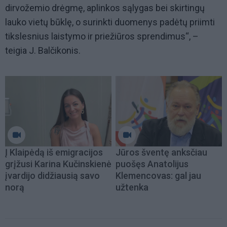
dirvožemio drėgmę, aplinkos sąlygas bei skirtingų
lauko vietų būklę, o surinkti duomenys padėtų priimti
tikslesnius laistymo ir priežiūros sprendimus“, –
teigia J. Balčikonis.
Į Klaipėdą iš emigracijos
Jūros šventę anksčiau
grįžusi Karina Kučinskienė
puošęs Anatolijus
įvardijo didžiausią savo
Klemencovas: gal jau
norą
užtenka