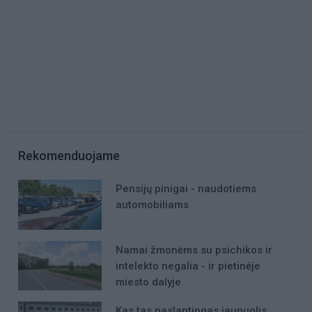
Rekomenduojame
Pensijų pinigai - naudotiems
automobiliams
Namai žmonėms su psichikos ir
intelekto negalia - ir pietinėje
miesto dalyje
Kas tas paslaptingas jaunuolis,