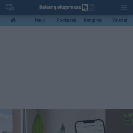
Pereiti
į
pagrindinį
Mobile
Nauji
Podkastai
Renginiai
Vaizdai
turinį
menu
bottom