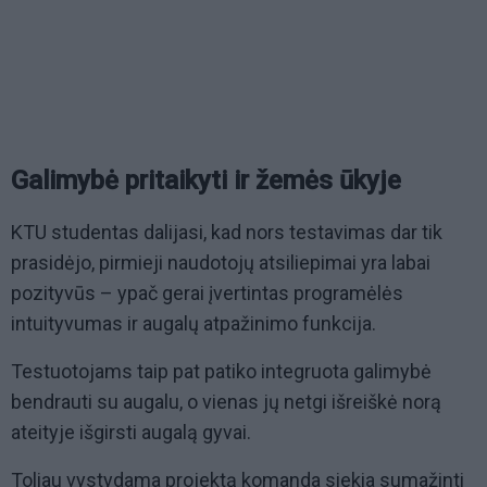
Galimybė pritaikyti ir žemės ūkyje
KTU studentas dalijasi, kad nors testavimas dar tik
prasidėjo, pirmieji naudotojų atsiliepimai yra labai
pozityvūs – ypač gerai įvertintas programėlės
intuityvumas ir augalų atpažinimo funkcija.
Testuotojams taip pat patiko integruota galimybė
bendrauti su augalu, o vienas jų netgi išreiškė norą
ateityje išgirsti augalą gyvai.
Toliau vystydama projektą komanda siekia sumažinti