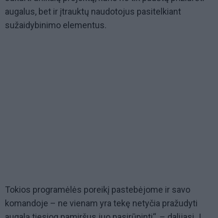
augalus, bet ir įtrauktų naudotojus pasitelkiant
sužaidybinimo elementus.
Tokios programėlės poreikį pastebėjome ir savo
komandoje – ne vienam yra tekę netyčia pražudyti
augalą tiesiog pamiršus juo pasirūpinti“, – dalijasi J.