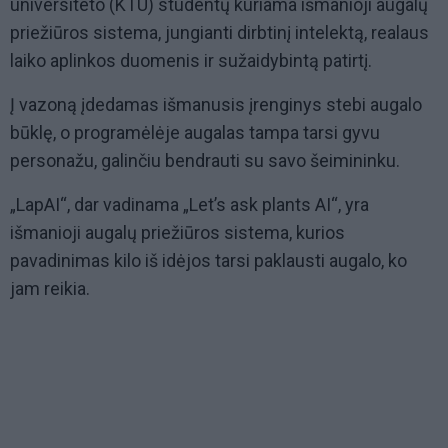
universiteto (KTU) studentų kuriama išmanioji augalų
priežiūros sistema, jungianti dirbtinį intelektą, realaus
laiko aplinkos duomenis ir sužaidybintą patirtį.
Į vazoną įdedamas išmanusis įrenginys stebi augalo
būklę, o programėlėje augalas tampa tarsi gyvu
personažu, galinčiu bendrauti su savo šeimininku.
„LapAI“, dar vadinama „Let’s ask plants AI“, yra
išmanioji augalų priežiūros sistema, kurios
pavadinimas kilo iš idėjos tarsi paklausti augalo, ko
jam reikia.