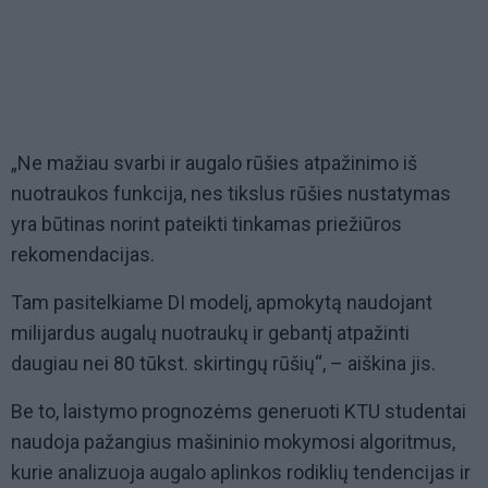
„Ne mažiau svarbi ir augalo rūšies atpažinimo iš
nuotraukos funkcija, nes tikslus rūšies nustatymas
yra būtinas norint pateikti tinkamas priežiūros
rekomendacijas.
Tam pasitelkiame DI modelį, apmokytą naudojant
milijardus augalų nuotraukų ir gebantį atpažinti
daugiau nei 80 tūkst. skirtingų rūšių“, – aiškina jis.
Be to, laistymo prognozėms generuoti KTU studentai
naudoja pažangius mašininio mokymosi algoritmus,
kurie analizuoja augalo aplinkos rodiklių tendencijas ir