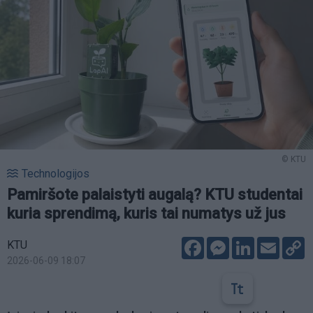
© KTU
Technologijos
Pamiršote palaistyti augalą? KTU studentai
kuria sprendimą, kuris tai numatys už jus
Facebook
Messenger
LinkedIn
Email
C
KTU
L
2026-06-09 18:07