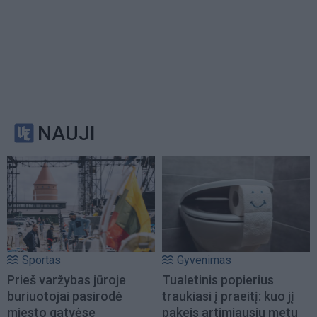
NAUJI
Sportas
Gyvenimas
Prieš varžybas jūroje
Tualetinis popierius
buriuotojai pasirodė
traukiasi į praeitį: kuo jį
miesto gatvėse
pakeis artimiausiu metu