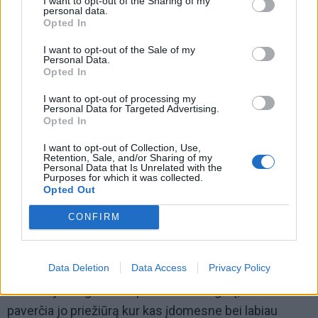
I want to opt-out of the Sharing of my
personal data.
Opted In
I want to opt-out of the Sale of my
Personal Data.
Opted In
I want to opt-out of processing my
„Kurdami augalo patirties taškų (angl. experience
Personal Data for Targeted Advertising.
Opted In
points, XP) idėją natūraliai pradėjome galvoti ir apie
galimybę suteikti augalui charakterį bei nuotaiką,
I want to opt-out of Collection, Use,
Retention, Sale, and/or Sharing of my
paremtą mūsų renkamais duomenimis“, – pasakoja
Personal Data that Is Unrelated with the
Purposes for which it was collected.
jis.
Opted Out
CONFIRM
Taip gimė idėja pasitelkiant DI suteikti augalui balsą –
leisti jam pačiam pasakyti, kaip jis jaučiasi.
Data Deletion
Data Access
Privacy Policy
Anot KTU studento, toks sprendimas ne tik padeda
naudotojams geriau suprasti savo augalą, bet ir
paverčia jo priežiūrą kur kas įdomesne bei labiau