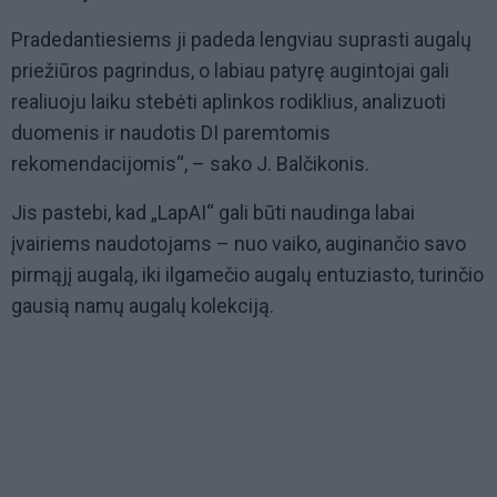
Pradedantiesiems ji padeda lengviau suprasti augalų
priežiūros pagrindus, o labiau patyrę augintojai gali
realiuoju laiku stebėti aplinkos rodiklius, analizuoti
duomenis ir naudotis DI paremtomis
rekomendacijomis“, – sako J. Balčikonis.
Jis pastebi, kad „LapAI“ gali būti naudinga labai
įvairiems naudotojams – nuo vaiko, auginančio savo
pirmąjį augalą, iki ilgamečio augalų entuziasto, turinčio
gausią namų augalų kolekciją.