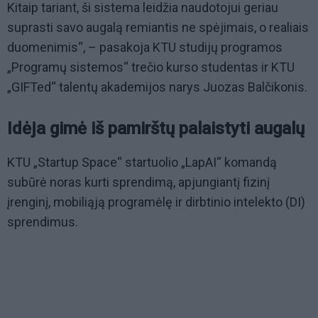
Kitaip tariant, ši sistema leidžia naudotojui geriau
suprasti savo augalą remiantis ne spėjimais, o realiais
duomenimis“, – pasakoja KTU studijų programos
„Programų sistemos“ trečio kurso studentas ir KTU
„GIFTed“ talentų akademijos narys Juozas Balčikonis.
Idėja gimė iš pamirštų palaistyti augalų
KTU „Startup Space“ startuolio „LapAI“ komandą
subūrė noras kurti sprendimą, apjungiantį fizinį
įrenginį, mobiliąją programėlę ir dirbtinio intelekto (DI)
sprendimus.