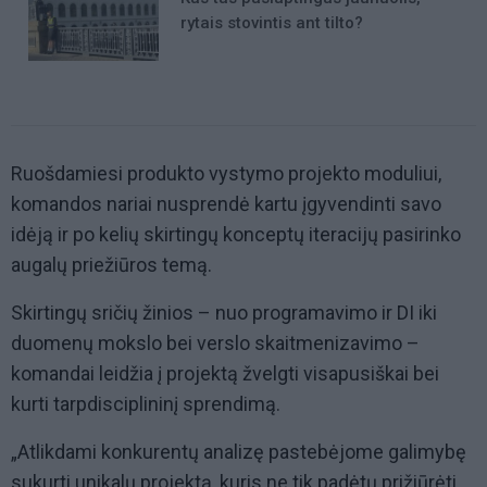
rytais stovintis ant tilto?
Ruošdamiesi produkto vystymo projekto moduliui,
komandos nariai nusprendė kartu įgyvendinti savo
idėją ir po kelių skirtingų konceptų iteracijų pasirinko
augalų priežiūros temą.
Skirtingų sričių žinios – nuo programavimo ir DI iki
duomenų mokslo bei verslo skaitmenizavimo –
komandai leidžia į projektą žvelgti visapusiškai bei
kurti tarpdisciplininį sprendimą.
„Atlikdami konkurentų analizę pastebėjome galimybę
sukurti unikalų projektą, kuris ne tik padėtų prižiūrėti