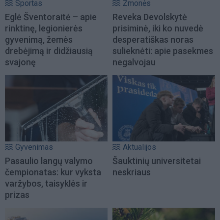
Sportas
Žmonės
Eglė Šventoraitė – apie
Reveka Devolskytė
rinktinę, legionierės
prisiminė, iki ko nuvedė
gyvenimą, žemės
desperatiškas noras
drebėjimą ir didžiausią
sulieknėti: apie pasekmes
svajonę
negalvojau
Gyvenimas
Aktualijos
Pasaulio langų valymo
Šauktinių universitetai
čempionatas: kur vyksta
neskriaus
varžybos, taisyklės ir
prizas