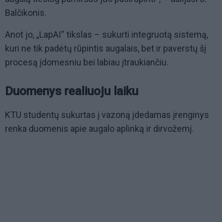
Balčikonis.
Anot jo, „LapAI“ tikslas – sukurti integruotą sistemą,
kuri ne tik padėtų rūpintis augalais, bet ir paverstų šį
procesą įdomesniu bei labiau įtraukiančiu.
Duomenys realiuoju laiku
KTU studentų sukurtas į vazoną įdedamas įrenginys
renka duomenis apie augalo aplinką ir dirvožemį.