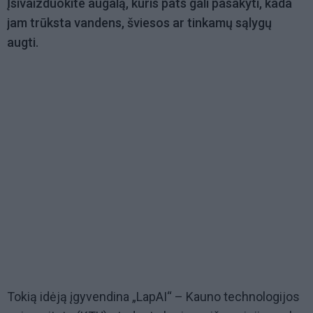
Įsivaizduokite augalą, kuris pats gali pasakyti, kada
jam trūksta vandens, šviesos ar tinkamų sąlygų
augti.
Tokią idėją įgyvendina „LapAI“ – Kauno technologijos