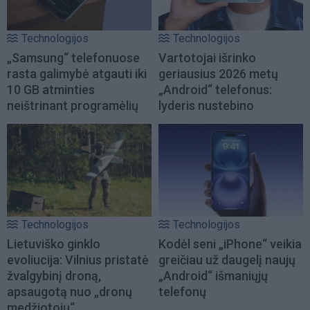
Technologijos
Technologijos
„Samsung“ telefonuose
Vartotojai išrinko
rasta galimybė atgauti iki
geriausius 2026 metų
10 GB atminties
„Android“ telefonus:
neištrinant programėlių
lyderis nustebino
Technologijos
Technologijos
Lietuviško ginklo
Kodėl seni „iPhone“ veikia
evoliucija: Vilnius pristatė
greičiau už daugelį naujų
žvalgybinį droną,
„Android“ išmaniųjų
apsaugotą nuo „dronų
telefonų
medžiotojų“