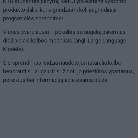
KTU studentas pažymi, kad DI yra esminė vystomo
produkto dalis, kuria grindžiami keli pagrindiniai
programėlės sprendimai.
Vienas svarbiausių – pokalbis su augalu, paremtas
didžiaisiais kalbos modeliais (angl. Large Language
Models).
Šis sprendimas leidžia naudotojui natūralia kalba
bendrauti su augalu ir sužinoti jo priežiūros ypatumus,
poreikius bei informaciją apie esamą būklę.