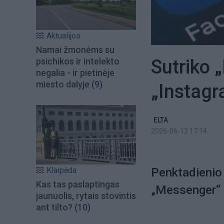
Aktualijos
Namai žmonėms su
Sutriko 
psichikos ir intelekto
negalia - ir pietinėje
miesto dalyje
(9)
„Instagr
ELTA
2026-06-12 17:14
Klaipėda
Penktadienio 
Kas tas paslaptingas
„Messenger“ i
jaunuolis, rytais stovintis
ant tilto?
(10)