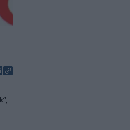
er
kedIn
Email
Copy
Link
k“,