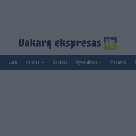
Jūra
Sportas
Pasaulis
Verslas
Gyvenimas