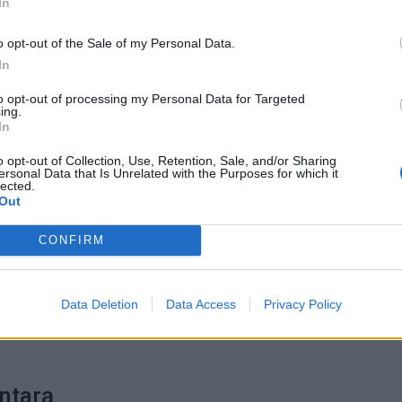
In
o opt-out of the Sale of my Personal Data.
Kaip atjauninti įvaizdį artėjant prie 60-ies: 10 kirpimų,
In
kurie vizualiai jaunina
to opt-out of processing my Personal Data for Targeted
ing.
In
Kraupi avarija prie Vilniaus atėmė tris brangiausius
žmones: pranešė, kaip bus atsisveikinama su mergaite,
o opt-out of Collection, Use, Retention, Sale, and/or Sharing
mama ir močiute
ersonal Data that Is Unrelated with the Purposes for which it
lected.
Out
CONFIRM
acebook
sutriko veikla
Data Deletion
Data Access
Privacy Policy
rai
ntarą