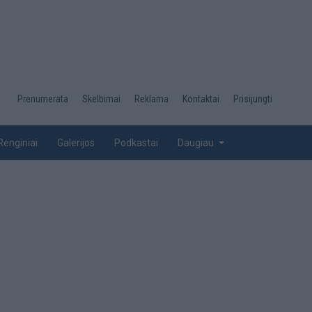
Desktop
Prenumerata
Skelbimai
Reklama
Kontaktai
Prisijungti
menu
top
Renginiai
Galerijos
Podkastai
Daugiau