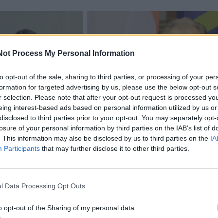
Not Process My Personal Information
to opt-out of the sale, sharing to third parties, or processing of your per
formation for targeted advertising by us, please use the below opt-out s
r selection. Please note that after your opt-out request is processed y
eing interest-based ads based on personal information utilized by us or
acijos grįžusi Karina
Jūros šventę anksčiau puošęs
disclosed to third parties prior to your opt-out. You may separately opt-
losure of your personal information by third parties on the IAB’s list of
jo didžiausią savo
Anatolijus Klemencovas: gal jau
. This information may also be disclosed by us to third parties on the
IA
užtenka
Participants
that may further disclose it to other third parties.
omiausi
l Data Processing Opt Outs
Aiškiaregės pranašystė: numatė katastrofišką karo
o opt-out of the Sharing of my personal data.
pabaigą Ukrainoje