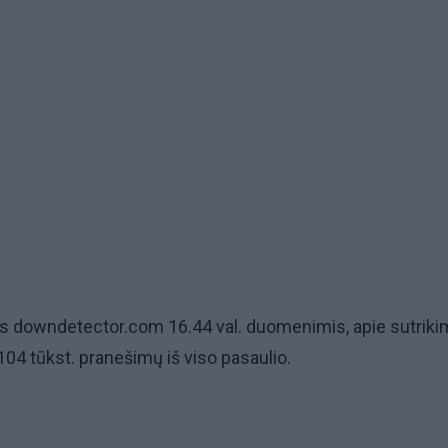
ės downdetector.com 16.44 val. duomenimis, apie sutrik
04 tūkst. pranešimų iš viso pasaulio.