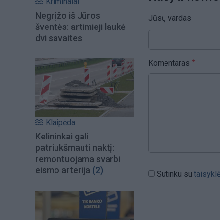
Kriminalai
Negrįžo iš Jūros
Jūsų vardas
šventės: artimieji laukė
dvi savaites
Komentaras
Klaipėda
Kelininkai gali
patriukšmauti naktį:
remontuojama svarbi
eismo arterija
(2)
Sutinku su
taisykl