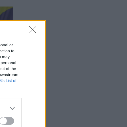
sonal or
ection to
ou may
 personal
out of the
 downstream
B’s List of