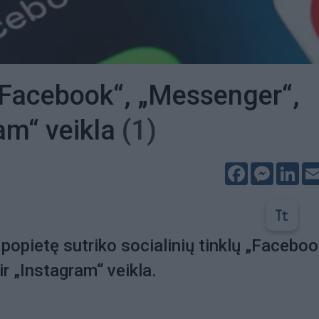
„Facebook“, „Messenger“,
am“ veikla
(1)
Facebook
Messeng
Lin
popietę sutriko socialinių tinklų „Faceboo
r „Instagram“ veikla.