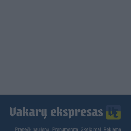
Load
More
Footer
Pranešk naujieną
Prenumerata
Skelbimai
Reklama