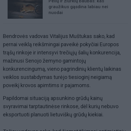
Pelių ir žiurkių baubas: kas
graužikus gąsdina labiau nei
nuodai
Bendrovės vadovas Vitalijus Muštukas sako, kad
pernai veiklą reikšmingai paveikė pokyčiai Europos
trąšų rinkoje ir intensyvi trečiųjų šalių konkurencija,
mažinusi Senojo žemyno gamintojų
konkurencingumą, vieno pagrindinių klientų laikinas
veiklos sustabdymas turėjo tiesioginį neigiamą
poveikį krovos apimtims ir pajamoms.
Papildomai situaciją apsunkino grūdų kainų
svyravimai tarptautinėse rinkose, dėl kurių nebuvo
eksportuoti planuoti lietuviškų grūdų kiekiai.