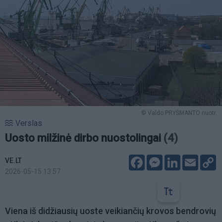
© Valdo PRYŠMANTO nuotr.
Verslas
Uosto milžinė dirbo nuostolingai
(4)
Facebook
Messenger
LinkedIn
Email
C
VE.LT
L
2026-05-15 13:57
Viena iš didžiausių uoste veikiančių krovos bendrovių