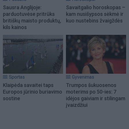
Sausra Anglijoje:
Savaitgalio horoskopas –
parduotuvėse pritrūks
kam nusišypsos sėkmė ir
britiškų maisto produktų,
kuo nustebins žvaigždės
kils kainos
Sportas
Gyvenimas
Klaipėda savaitei taps
Trumpos šukuosenos
Europos jūrinio buriavimo
moterims po 50-ies: 7
sostine
idėjos gaiviam ir stilingam
įvaizdžiui