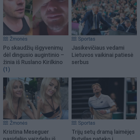
Žmonės
Sportas
Po skaudžių išgyvenimų
Jasikevičiaus vedami
dėl dingusio augintinio –
Lietuvos vaikinai patiesė
žinia iš Ruslano Kirilkino
serbus
(1)
Žmonės
Sportas
Kristina Meseguer
Trijų setų dramą laimėjęs
pasidalijo vaizdeliu iš
Butvilas pateko į