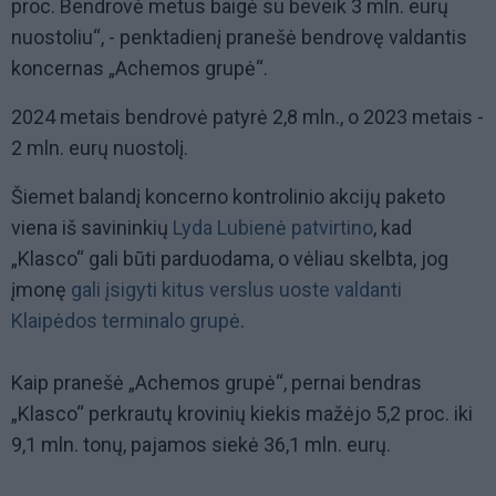
proc. Bendrovė metus baigė su beveik 3 mln. eurų
nuostoliu“, - penktadienį pranešė bendrovę valdantis
koncernas „Achemos grupė“.
2024 metais bendrovė patyrė 2,8 mln., o 2023 metais -
2 mln. eurų nuostolį.
Šiemet balandį koncerno kontrolinio akcijų paketo
viena iš savininkių
Lyda Lubienė patvirtino
, kad
„Klasco“ gali būti parduodama, o vėliau skelbta, jog
įmonę
gali įsigyti kitus verslus uoste valdanti
Klaipėdos terminalo grupė
.
Kaip pranešė „Achemos grupė“, pernai bendras
„Klasco“ perkrautų krovinių kiekis mažėjo 5,2 proc. iki
9,1 mln. tonų, pajamos siekė 36,1 mln. eurų.