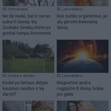
Horoskopai
Laisvalaikis
Ne tik meilė, bet ir noras
Kas nutiks organizmui, jei
sukurti šeimą: šių
alų gersite kiekvieną
Zodiako ženklų moterys
dieną
greitai tampa žmonomis
Sodas ir daržas
Laisvalaikis
Kodėl po lietaus sklype
Magnetinė audra
kaupiasi vanduo ir ką
rugpjūčio 8 dieną: kokia
daryti?
jos galia