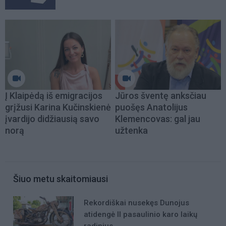
Į Klaipėdą iš emigracijos
Jūros šventę anksčiau
grįžusi Karina Kučinskienė
puošęs Anatolijus
įvardijo didžiausią savo
Klemencovas: gal jau
norą
užtenka
Šiuo metu skaitomiausi
Rekordiškai nusekęs Dunojus
atidengė II pasaulinio karo laikų
radinius