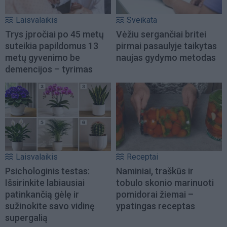
Laisvalaikis
Sveikata
Trys įpročiai po 45 metų
Vėžiu sergančiai britei
suteikia papildomus 13
pirmai pasaulyje taikytas
metų gyvenimo be
naujas gydymo metodas
demencijos – tyrimas
Laisvalaikis
Receptai
Psichologinis testas:
Naminiai, traškūs ir
Išsirinkite labiausiai
tobulo skonio marinuoti
patinkančią gėlę ir
pomidorai žiemai –
sužinokite savo vidinę
ypatingas receptas
supergalią