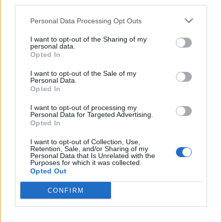
third parties.
Personal Data Processing Opt Outs
I want to opt-out of the Sharing of my
personal data.
Opted In
Verslas
Verslas
I want to opt-out of the Sale of my
Į daugiabučio statybas
FNTT įšaldė „Mere“
Personal Data.
kaime investuojantis
valdytojos lėšas
Opted In
verslininkas: tai yra ateitis
I want to opt-out of processing my
(1)
Personal Data for Targeted Advertising.
Opted In
I want to opt-out of Collection, Use,
Retention, Sale, and/or Sharing of my
Personal Data that Is Unrelated with the
Purposes for which it was collected.
Opted Out
CONFIRM
Auto
Auto
Primena, ką būtina žinoti
Kinijos gamintojai veržiasi
važiuojant
į Lietuvos rinką: egzotika