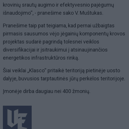
krovinių srautų augimo ir efektyvesnio pajėgumų
išnaudojimo“, - pranešime sako V. Muštukas.
Pranešime taip pat teigiama, kad pernai užbaigtas
pirmasis sausumos vėjo jėgainių komponentų krovos
projektas sudarė pagrindą tolesnei veiklos
diversifikacijai ir įsitraukimui į atsinaujinančios
energetikos infrastruktūros rinką.
Šiai veiklai „Klasco“ pritaikė teritoriją pietinėje uosto
dalyje, buvusios tarptautinės jūrų perkėlos teritorijoje.
Įmonėje dirba daugiau nei 400 žmonių.