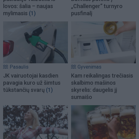
lovos: šalia – naujas
„Challenger“ turnyro
mylimasis
(1)
pusfinalį
Pasaulis
Gyvenimas
JK vairuotojai kasdien
Kam reikalingas trečiasis
pavagia kuro už šimtus
skalbimo mašinos
tūkstančių svarų
(1)
skyrelis: daugelis jį
sumaišo