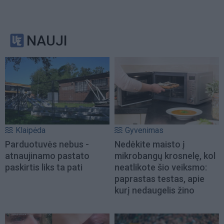
NAUJI
Klaipėda
Gyvenimas
Parduotuvės nebus -
Nedėkite maisto į
atnaujinamo pastato
mikrobangų krosnelę, kol
paskirtis liks ta pati
neatlikote šio veiksmo:
paprastas testas, apie
kurį nedaugelis žino