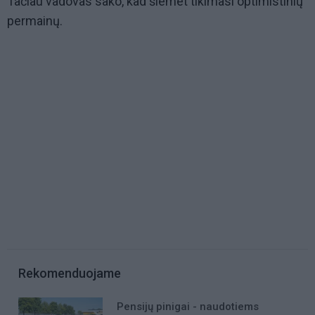
Tačiau vadovas sako, kad šiemet tikimasi optimistinių
permainų.
Rekomenduojame
Pensijų pinigai - naudotiems