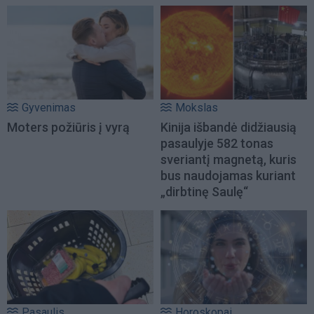
Gyvenimas
Mokslas
Moters požiūris į vyrą
Kinija išbandė didžiausią
pasaulyje 582 tonas
sveriantį magnetą, kuris
bus naudojamas kuriant
„dirbtinę Saulę“
Pasaulis
Horoskopai