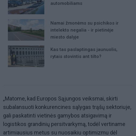
automobiliams
Namai žmonėms su psichikos ir
intelekto negalia - ir pietinėje
miesto dalyje
Kas tas paslaptingas jaunuolis,
rytais stovintis ant tilto?
„Matome, kad Europos Sąjungos veiksmai, skirti
subalansuoti konkurencines sąlygas trąšų sektoriuje,
gali paskatinti vietinės gamybos atsigavimą ir
logistikos grandinių persitvarkymą, todėl vertiname
artimiausius metus su nuosaikiu optimizmu dėl