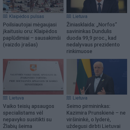
Klaipėdos pulsas
Lietuva
Poilsiautojai mėgaujasi
Žiniasklaida: „Norfos“
įkaitusiu oru: Klaipėdos
savininkas Dundulis
paplūdimiai – sausakimši
duoda 99,9 proc., kad
(vaizdo įrašas)
nedalyvaus prezidento
rinkimuose
Lietuva
Lietuva
Vaiko teisių apsaugos
Seimo pirmininkas:
specialistams vėl
Kazimira Prunskienė – ne
nepavyko susitikti su
viršininkė, o lyderė,
Žlabių šeima
uždegusi dirbti Lietuvai