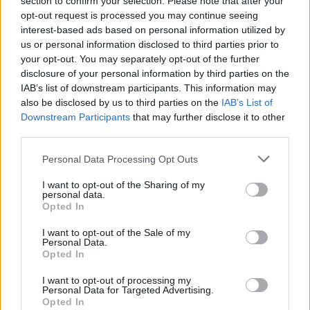
section to confirm your selection. Please note that after your
kiek ir kokių daugiausiai
lokomotyvas žengia į kitą
opt-out request is processed you may continue seeing
gamybos etapą
interest-based ads based on personal information utilized by
us or personal information disclosed to third parties prior to
your opt-out. You may separately opt-out of the further
disclosure of your personal information by third parties on the
IAB’s list of downstream participants. This information may
also be disclosed by us to third parties on the
IAB’s List of
Downstream Participants
that may further disclose it to other
third parties.
Technologijos
Technologijos
Lietuviško ginklo
Kodėl seni „iPhone“ veikia
Personal Data Processing Opt Outs
evoliucija: Vilnius pristatė
greičiau už daugelį naujų
I want to opt-out of the Sharing of my
žvalgybinį droną,
„Android“ išmaniųjų
personal data.
apsaugotą nuo „dronų
telefonų
Opted In
medžiotojų“
I want to opt-out of the Sale of my
Personal Data.
Opted In
I want to opt-out of processing my
Personal Data for Targeted Advertising.
Opted In