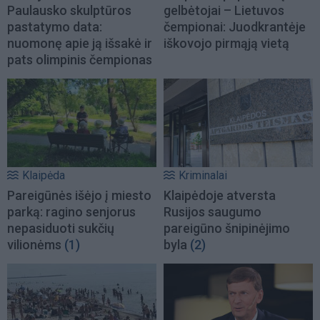
Paulausko skulptūros
gelbėtojai – Lietuvos
pastatymo data:
čempionai: Juodkrantėje
nuomonę apie ją išsakė ir
iškovojo pirmąją vietą
pats olimpinis čempionas
Klaipėda
Kriminalai
Pareigūnės išėjo į miesto
Klaipėdoje atversta
parką: ragino senjorus
Rusijos saugumo
nepasiduoti sukčių
pareigūno šnipinėjimo
vilionėms
(1)
byla
(2)