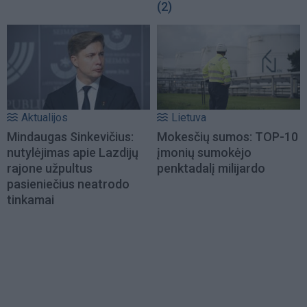
(2)
Aktualijos
Lietuva
Mindaugas Sinkevičius:
Mokesčių sumos: TOP-10
nutylėjimas apie Lazdijų
įmonių sumokėjo
rajone užpultus
penktadalį milijardo
pasieniečius neatrodo
tinkamai