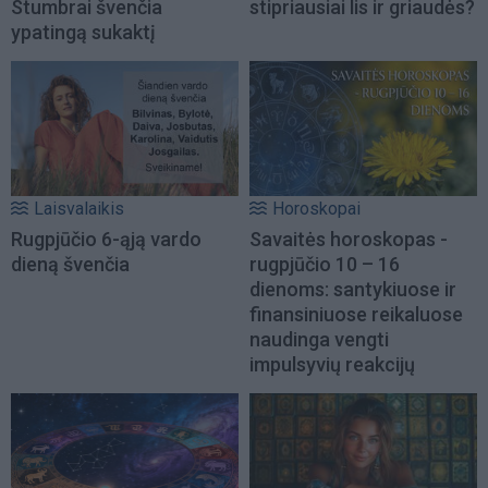
Stumbrai švenčia
stipriausiai lis ir griaudės?
ypatingą sukaktį
Laisvalaikis
Horoskopai
Rugpjūčio 6-ąją vardo
Savaitės horoskopas -
dieną švenčia
rugpjūčio 10 – 16
dienoms: santykiuose ir
finansiniuose reikaluose
naudinga vengti
impulsyvių reakcijų