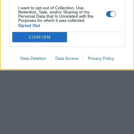
I want to opt-out of Collection, Use,
Auto
Technologijos
Retention, Sale, and/or Sharing of my
Personal Data that Is Unrelated with the
Brangesnis už „Bentley“ ir
5 dalykai, kuriuos gali
Purposes for which it was collected.
„Maybach“: pristatytas
atlikti „Android“ telefono
Opted Out
prabangus 1180 AG BYD
įjungimo mygtukas (be
CONFIRM
visureigis
įprasto įjungimo)
Data Deletion
Data Access
Privacy Policy