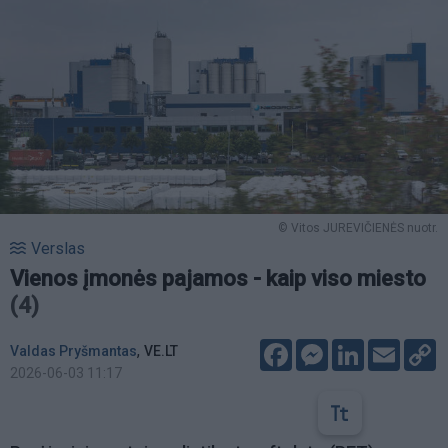
© Vitos JUREVIČIENĖS nuotr.
Verslas
Vienos įmonės pajamos - kaip viso miesto
(4)
Facebook
Messenger
LinkedIn
Email
C
,
Valdas Pryšmantas
VE.LT
L
2026-06-03 11:17