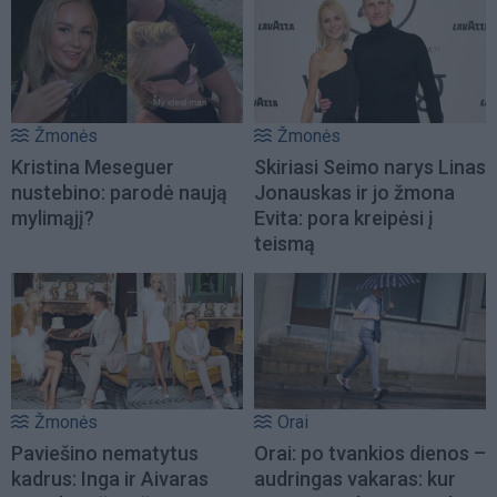
Žmonės
Žmonės
Kristina Meseguer
Skiriasi Seimo narys Linas
nustebino: parodė naują
Jonauskas ir jo žmona
mylimąjį?
Evita: pora kreipėsi į
teismą
Žmonės
Orai
Paviešino nematytus
Orai: po tvankios dienos –
kadrus: Inga ir Aivaras
audringas vakaras: kur