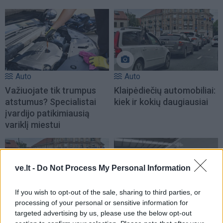
Auto
Auto
Važiuojate tik trumpus
Klaipėdiečių automobiliai:
atstumus? Specialistai
kiek ir kokių daugiausiai
įvardijo patikimiausią
variklį miestui
ve.lt -
Do Not Process My Personal Information
If you wish to opt-out of the sale, sharing to third parties, or
processing of your personal or sensitive information for
Auto
Verslas
targeted advertising by us, please use the below opt-out
Klaipėdiečių automobiliai:
Pirmasis elektrinis