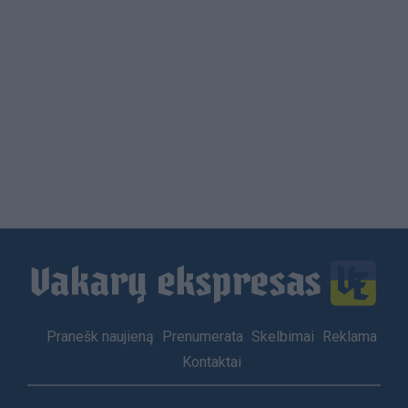
Load
More
Footer
Pranešk naujieną
Prenumerata
Skelbimai
Reklama
menu
Kontaktai