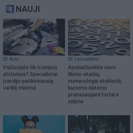
NAUJI
Auto
Laisvalaikis
Važiuojate tik trumpus
Apskaičiuokite savo
atstumus? Specialistai
likimo skaičių:
įvardijo patikimiausią
numerologai atskleidė,
variklį miestui
kurioms datoms
pranašaujami turtai ir
sėkmė