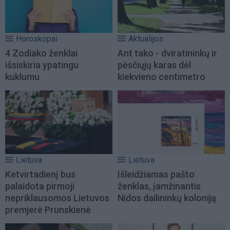
Horoskopai
Aktualijos
4 Zodiako ženklai
Ant tako - dviratininkų ir
išsiskiria ypatingu
pėsčiųjų karas dėl
kuklumu
kiekvieno centimetro
Lietuva
Lietuva
Ketvirtadienį bus
Išleidžiamas pašto
palaidota pirmoji
ženklas, įamžinantis
nepriklausomos Lietuvos
Nidos dailininkų koloniją
premjerė Prunskienė