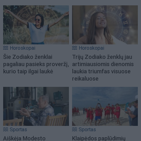
Horoskopai
Horoskopai
Šie Zodiako ženklai
Trijų Zodiako ženklų jau
pagaliau pasieks proveržį,
artimiausiomis dienomis
kurio taip ilgai laukė
laukia triumfas visuose
reikaluose
Sportas
Sportas
Aiškėja Modesto
Klaipėdos paplūdimių