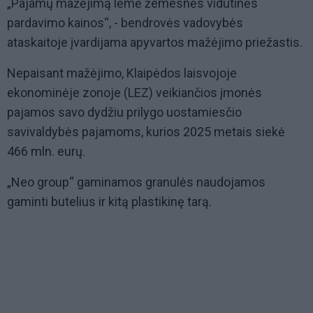
„Pajamų mažėjimą lėmė žemesnės vidutinės
pardavimo kainos“, - bendrovės vadovybės
ataskaitoje įvardijama apyvartos mažėjimo priežastis.
Nepaisant mažėjimo, Klaipėdos laisvojoje
ekonominėje zonoje (LEZ) veikiančios įmonės
pajamos savo dydžiu prilygo uostamiesčio
savivaldybės pajamoms, kurios 2025 metais siekė
466 mln. eurų.
„Neo group“ gaminamos granulės naudojamos
gaminti butelius ir kitą plastikinę tarą.