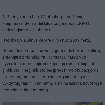
A. Bubnys buvo tarp 17 istorikų, pasirašiusių
kreipimąsi į Seimą dėl kilusios įtampos LGGRTC
vadovaujant A. Jakubauskui.
Istorikas A. Bubnys centre dirba nuo 2009 metų.
Genocido centras tiria visas genocido bei nusikaltimų
žmonijai ir žmoniškumui apraiškas ir Lietuvos
gyventojų persekiojimą okupacijų metais, taip pat
ginkluoto ir neginkluoto pasipriešinimo okupacijoms
procesus, inicijuoja genocido organizatorių ir
vykdytojų teisinį įvertinimą, įamžina laisvės kovotojų ir
genocido aukų atminimą.