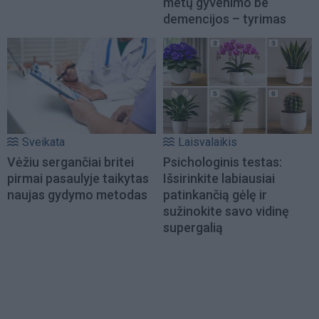
metų gyvenimo be
demencijos – tyrimas
Sveikata
Laisvalaikis
Vėžiu sergančiai britei
Psichologinis testas:
pirmai pasaulyje taikytas
Išsirinkite labiausiai
naujas gydymo metodas
patinkančią gėlę ir
sužinokite savo vidinę
supergalią