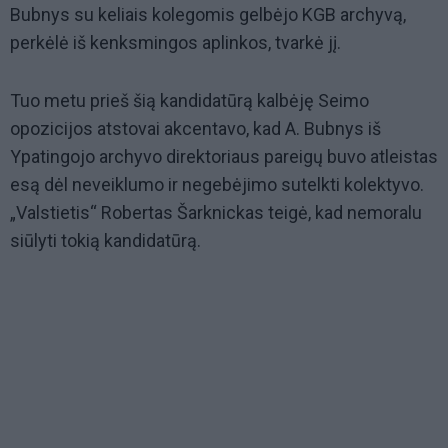
Bubnys su keliais kolegomis gelbėjo KGB archyvą,
perkėlė iš kenksmingos aplinkos, tvarkė jį.
Tuo metu prieš šią kandidatūrą kalbėję Seimo
opozicijos atstovai akcentavo, kad A. Bubnys iš
Ypatingojo archyvo direktoriaus pareigų buvo atleistas
esą dėl neveiklumo ir negebėjimo sutelkti kolektyvo.
„Valstietis“ Robertas Šarknickas teigė, kad nemoralu
siūlyti tokią kandidatūrą.