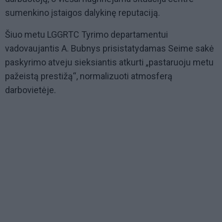
sumenkino įstaigos dalykinę reputaciją.
Šiuo metu LGGRTC Tyrimo departamentui
vadovaujantis A. Bubnys prisistatydamas Seime sakė
paskyrimo atveju sieksiantis atkurti „pastaruoju metu
pažeistą prestižą“, normalizuoti atmosferą
darbovietėje.