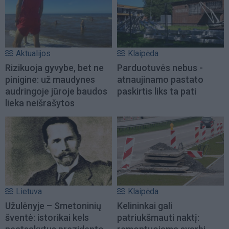
Aktualijos
Klaipėda
Rizikuoja gyvybe, bet ne
Parduotuvės nebus -
pinigine: už maudynes
atnaujinamo pastato
audringoje jūroje baudos
paskirtis liks ta pati
lieka neišrašytos
Lietuva
Klaipėda
Užulėnyje – Smetoninių
Kelininkai gali
šventė: istorikai kels
patriukšmauti naktį: