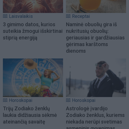
Laisvalaikis
Receptai
3 gimimo datos, kurios
Naminė obuolių gira iš
suteikia žmogui išskirtinai
nukritusių obuolių:
stiprią energiją
geriausias ir gardžiausias
gėrimas karštoms
dienoms
Horoskopai
Horoskopai
Trijų Zodiako ženklų
Astrologė įvardijo
laukia didžiausia sėkmė
Zodiako ženklus, kuriems
ateinančią savaitę
niekada nerūpi svetimas
asmeninis gyvenimas