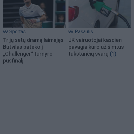
Sportas
Pasaulis
Trijų setų dramą laimėjęs
JK vairuotojai kasdien
Butvilas pateko į
pavagia kuro už šimtus
„Challenger“ turnyro
tūkstančių svarų
(1)
pusfinalį