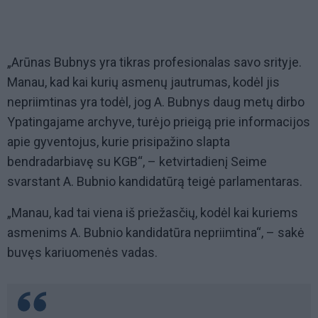
„Arūnas Bubnys yra tikras profesionalas savo srityje.
Manau, kad kai kurių asmenų jautrumas, kodėl jis
nepriimtinas yra todėl, jog A. Bubnys daug metų dirbo
Ypatingajame archyve, turėjo prieigą prie informacijos
apie gyventojus, kurie prisipažino slapta
bendradarbiavę su KGB“, – ketvirtadienį Seime
svarstant A. Bubnio kandidatūrą teigė parlamentaras.
„Manau, kad tai viena iš priežasčių, kodėl kai kuriems
asmenims A. Bubnio kandidatūra nepriimtina“, – sakė
buvęs kariuomenės vadas.