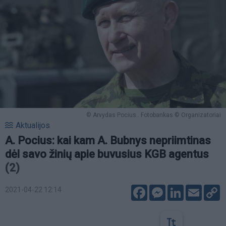
© Arvydas Pocius.. Fotobankas © Organizatoriai
Aktualijos
A. Pocius: kai kam A. Bubnys nepriimtinas
dėl savo žinių apie buvusius KGB agentus
(2)
Facebook
Messenger
LinkedIn
Email
C
2021-04-22 12:14
L