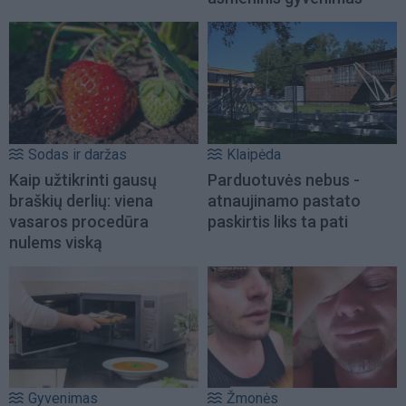
Sodas ir daržas
Klaipėda
Kaip užtikrinti gausų
Parduotuvės nebus -
braškių derlių: viena
atnaujinamo pastato
vasaros procedūra
paskirtis liks ta pati
nulems viską
Gyvenimas
Žmonės