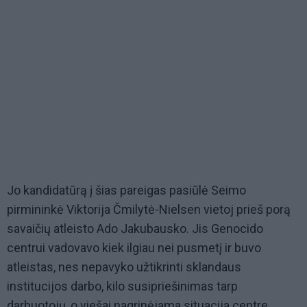
Jo kandidatūrą į šias pareigas pasiūlė Seimo
pirmininkė Viktorija Čmilytė-Nielsen vietoj prieš porą
savaičių atleisto Ado Jakubausko. Jis Genocido
centrui vadovavo kiek ilgiau nei pusmetį ir buvo
atleistas, nes nepavyko užtikrinti sklandaus
institucijos darbo, kilo susipriešinimas tarp
darbuotojų, o viešai nagrinėjama situacija centre