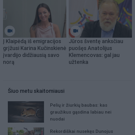
Į Klaipėdą iš emigracijos
Jūros šventę anksčiau
grįžusi Karina Kučinskienė
puošęs Anatolijus
įvardijo didžiausią savo
Klemencovas: gal jau
norą
užtenka
Šiuo metu skaitomiausi
Pelių ir žiurkių baubas: kas
graužikus gąsdina labiau nei
nuodai
Rekordiškai nusekęs Dunojus