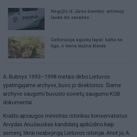
Negrįžo iš Jūros šventės: artimieji
laukė dvi savaites
Geltonuoja agurkų lapai: kalta ne
liga, o viena dažna klaida
A. Bubnys 1993–1998 metais dirbo Lietuvos
ypatingajame archyve, buvo jo direktorius. Šiame
archyve saugomi buvusio sovietų saugumo KGB
dokumentai.
Krašto apsaugos ministras istorikas konservatorius
Arvydas Anušauskas kandidatą apibūdino kaip
asmenį, tikrai neabejingą Lietuvos istorijai. Anot jo, A.