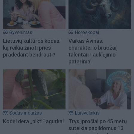
Gyvenimas
Horoskopai
Lietuvių kultūros kodas:
Vaikas Avinas:
ką reikia žinoti prieš
charakterio bruožai,
pradedant bendrauti?
talentai ir auklėjimo
patarimai
Sodas ir daržas
Laisvalaikis
Kodėl dera „pikti“ agurkai
Trys įpročiai po 45 metų
suteikia papildomus 13