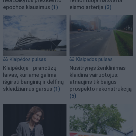
neatsakytus prezidento
remontuojama svarbi
epochos klausimus
(1)
eismo arterija
(3)
Klaipėdos pulsas
Klaipėdos pulsas
Klaipėdoje - prancūzų
Nusitrynęs ženklinimas
laivas, kuriame galima
klaidina vairuotojus:
išgirsti banginių ir delfinų
atnaujins tik baigus
skleidžiamus garsus
(1)
prospekto rekonstrukciją
(5)