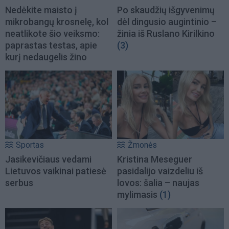
Nedėkite maisto į
Po skaudžių išgyvenimų
mikrobangų krosnelę, kol
dėl dingusio augintinio –
neatlikote šio veiksmo:
žinia iš Ruslano Kirilkino
paprastas testas, apie
(3)
kurį nedaugelis žino
Sportas
Žmonės
Jasikevičiaus vedami
Kristina Meseguer
Lietuvos vaikinai patiesė
pasidalijo vaizdeliu iš
serbus
lovos: šalia – naujas
mylimasis
(1)