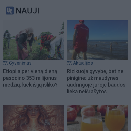
NAUJI
Gyvenimas
Aktualijos
Etiopija per vieną dieną
Rizikuoja gyvybe, bet ne
pasodino 353 milijonus
pinigine: už maudynes
medžių: kiek iš jų išliko?
audringoje jūroje baudos
lieka neišrašytos