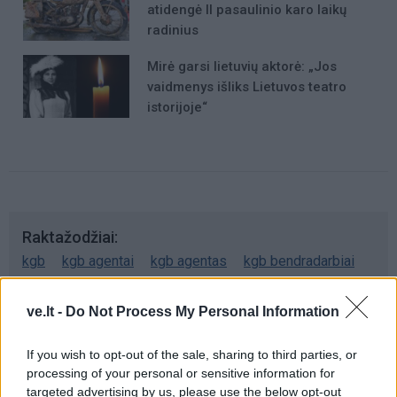
atidengė II pasaulinio karo laikų
radinius
Mirė garsi lietuvių aktorė: „Jos
vaidmenys išliks Lietuvos teatro
istorijoje“
Raktažodžiai
kgb
kgb agentai
kgb agentas
kgb bendradarbiai
Arvydas Pocius
ve.lt -
Do Not Process My Personal Information
If you wish to opt-out of the sale, sharing to third parties, or
Komentarai
processing of your personal or sensitive information for
targeted advertising by us, please use the below opt-out