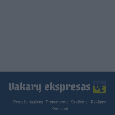
Load
More
Footer
Pranešk naujieną
Prenumerata
Skelbimai
Reklama
menu
Kontaktai