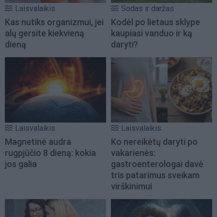
Laisvalaikis
Sodas ir daržas
Kas nutiks organizmui, jei
Kodėl po lietaus sklype
alų gersite kiekvieną
kaupiasi vanduo ir ką
dieną
daryti?
Laisvalaikis
Laisvalaikis
Magnetinė audra
Ko nereikėtų daryti po
rugpjūčio 8 dieną: kokia
vakarienės:
jos galia
gastroenterologai davė
tris patarimus sveikam
virškinimui