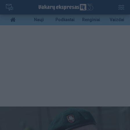
Pereiti
į
pagrindinį
Mobile
Nauji
Podkastai
Renginiai
Vaizdai
turinį
menu
bottom