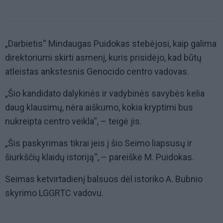
„Darbietis“ Mindaugas Puidokas stebėjosi, kaip galima
direktoriumi skirti asmenį, kuris prisidėjo, kad būtų
atleistas ankstesnis Genocido centro vadovas.
„Šio kandidato dalykinės ir vadybinės savybės kelia
daug klausimų, nėra aiškumo, kokia kryptimi bus
nukreipta centro veikla“, – teigė jis.
„Šis paskyrimas tikrai įeis į šio Seimo liapsusų ir
šiurkščių klaidų istoriją“, – pareiškė M. Puidokas.
Seimas ketvirtadienį balsuos dėl istoriko A. Bubnio
skyrimo LGGRTC vadovu.