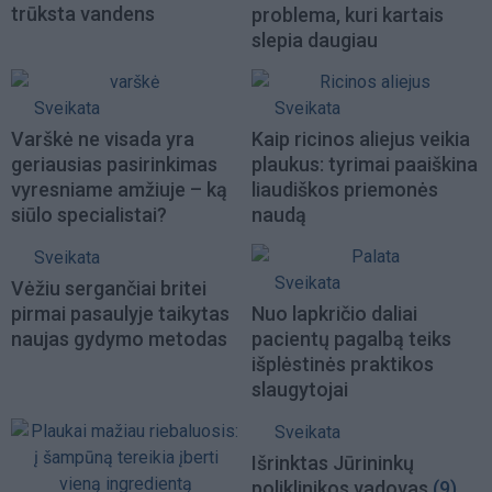
trūksta vandens
problema, kuri kartais
slepia daugiau
Sveikata
Sveikata
Varškė ne visada yra
Kaip ricinos aliejus veikia
geriausias pasirinkimas
plaukus: tyrimai paaiškina
vyresniame amžiuje – ką
liaudiškos priemonės
siūlo specialistai?
naudą
Sveikata
Sveikata
Vėžiu sergančiai britei
pirmai pasaulyje taikytas
Nuo lapkričio daliai
naujas gydymo metodas
pacientų pagalbą teiks
išplėstinės praktikos
slaugytojai
Sveikata
Išrinktas Jūrininkų
poliklinikos vadovas
(9)