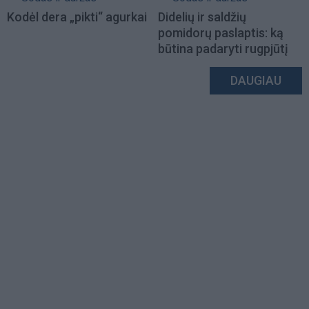
Kodėl dera „pikti“ agurkai
Didelių ir saldžių
pomidorų paslaptis: ką
būtina padaryti rugpjūtį
DAUGIAU