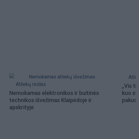
ATLIEKŲ REIDAS
Atli
Atliekų reidas
„Vis t
Nemokamas elektronikos ir buitinės
kuo sv
technikos išvežimas Klaipėdoje ir
pakuoč
apskrityje