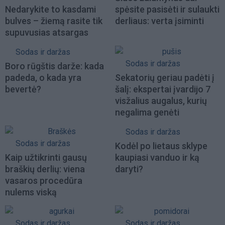
Nedarykite to kasdami
spėsite pasisėti ir sulaukti
bulves – žiemą rasite tik
derliaus: verta įsiminti
supuvusias atsargas
Sodas ir daržas
Sodas ir daržas
Boro rūgštis darže: kada
padeda, o kada yra
Sekatorių geriau padėti į
bevertė?
šalį: ekspertai įvardijo 7
visžalius augalus, kurių
negalima genėti
Sodas ir daržas
Sodas ir daržas
Kodėl po lietaus sklype
Kaip užtikrinti gausų
kaupiasi vanduo ir ką
braškių derlių: viena
daryti?
vasaros procedūra
nulems viską
Sodas ir daržas
Sodas ir daržas