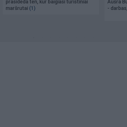
prasideda ten, kur baigiasi turistiniai
Aušra Bu
maršrutai
(1)
- darbas