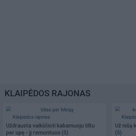
KLAIPĖDOS RAJONAS
Klaipėdos rajonas
Klaipė
Uždrausta vaikščioti kabamuoju tiltu
Už nišą 
per upę - jį remontuos
(5)
(5)