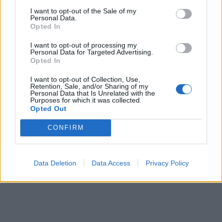
sutiks meilę
kampu
I want to opt-out of the Sale of my
Personal Data.
Opted In
Žmonės
I want to opt-out of processing my
Personal Data for Targeted Advertising.
Šarūnas Jasikevičius
Opted In
lepina atostogų kadrais:
Laisvalaikis
nuo žmonos neįmanoma
I want to opt-out of Collection, Use,
Retention, Sale, and/or Sharing of my
atitraukti akių
Sužinokite pagal savo
Personal Data that Is Unrelated with the
Purposes for which it was collected.
gimimo datą, kas buvote
Opted Out
praėjusiame gyvenime:
numerologų paslaptis
CONFIRM
DAUGIAU
Data Deletion
Data Access
Privacy Policy