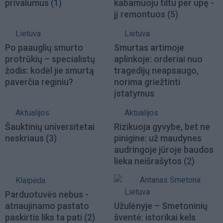
privalumus
(1)
kabamuoju tiltu per upę -
jį remontuos
(5)
Lietuva
Lietuva
Po paauglių smurto
Smurtas artimoje
protrūkių – specialistų
aplinkoje: orderiai nuo
žodis: kodėl jie smurtą
tragedijų neapsaugo,
paverčia reginiu?
norima griežtinti
įstatymus
Aktualijos
Aktualijos
Šauktinių universitetai
Rizikuoja gyvybe, bet ne
neskriaus
(3)
pinigine: už maudynes
audringoje jūroje baudos
lieka neišrašytos
(2)
Klaipėda
Lietuva
Parduotuvės nebus -
atnaujinamo pastato
Užulėnyje – Smetoninių
paskirtis liks ta pati
(2)
šventė: istorikai kels