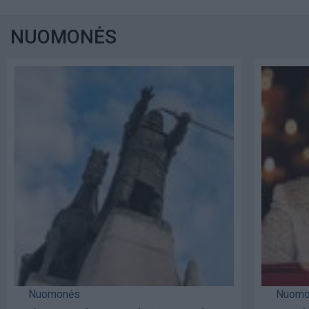
NUOMONĖS
Nuomonės
Nuomo