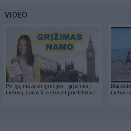
VIDEO
Po ilgų metų emigracijos - grįžimas į
Klaipėdo
Lietuvą: noras kilo stovint prie lėktuvo
Lietuvo