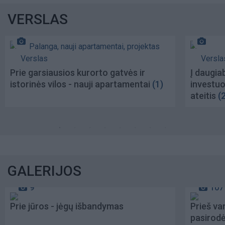
VERSLAS
Verslas
Versla
Prie garsiausios kurorto gatvės ir
Į daugia
istorinės vilos - nauji apartamentai
(1)
investuoj
ateitis
(
GALERIJOS
9
107
Prie jūros - jėgų išbandymas
Prieš va
pasirod