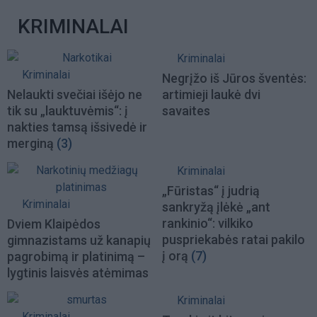
KRIMINALAI
Kriminalai
Kriminalai
Negrįžo iš Jūros šventės:
Nelaukti svečiai išėjo ne
artimieji laukė dvi
tik su „lauktuvėmis“: į
savaites
nakties tamsą išsivedė ir
merginą
(3)
Kriminalai
„Fūristas“ į judrią
Kriminalai
sankryžą įlėkė „ant
rankinio“: vilkiko
Dviem Klaipėdos
puspriekabės ratai pakilo
gimnazistams už kanapių
į orą
(7)
pagrobimą ir platinimą –
lygtinis laisvės atėmimas
Kriminalai
Kriminalai