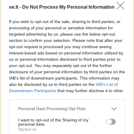
ve.lt -
Do Not Process My Personal Information
Laisvalaikis
Horoskopai
Rugpjūčio 10-ąją vardo
If you wish to opt-out of the sale, sharing to third parties, or
dieną švenčia
Dienos horoskopas 12
processing of your personal or sensitive information for
Zodiako ženklų: gali
targeted advertising by us, please use the below opt-out
sugrįžti sena galimybė
section to confirm your selection. Please note that after your
opt-out request is processed you may continue seeing
Laisvalaikis
interest-based ads based on personal information utilized by
Horoskopai
Aurelija Urbonienė apie
us or personal information disclosed to third parties prior to
Taro kortų horoskopas
keliones, kurios prasideda
your opt-out. You may separately opt-out of the further
disclosure of your personal information by third parties on the
rugpjūčio 10 dienai:
ten, kur baigiasi turistiniai
IAB’s list of downstream participants. This information may
Dvyniams – seni
maršrutai
(1)
also be disclosed by us to third parties on the
IAB’s List of
įsitikinimai, Mergelėms –
Downstream Participants
that may further disclose it to other
nauji tikslai
third parties.
Personal Data Processing Opt Outs
Horoskopai
Horoskopai
Trijų Zodiako ženklų
Šių Zodiako ženklų
I want to opt-out of the Sharing of my
personal data.
atstovai jau tuoj
gyvenimas labai greitai
Opted In
atsisveikins su vienatve ir
apsisuks 180 laipsnių