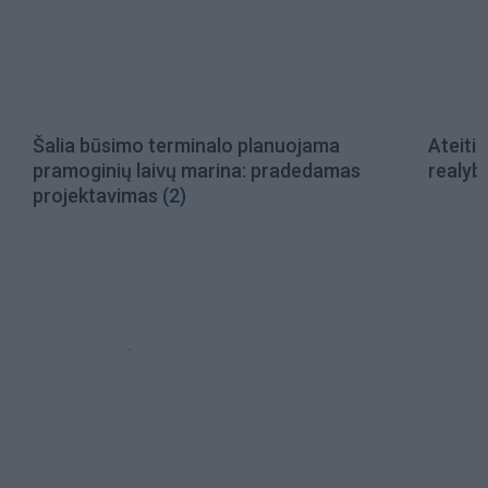
SVEIKATOS KELIONĖ SU
Šalia būsimo terminalo planuojama
Ateiti
pramoginių laivų marina: pradedamas
realyb
projektavimas
(2)