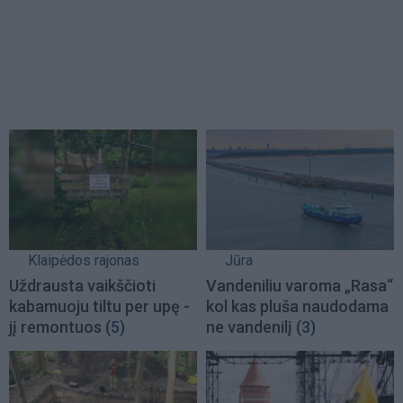
Klaipėdos rajonas
Jūra
Uždrausta vaikščioti
Vandeniliu varoma „Rasa“
kabamuoju tiltu per upę -
kol kas pluša naudodama
jį remontuos
(5)
ne vandenilį
(3)