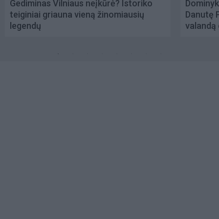
Gediminas Vilniaus neįkūrė? Istoriko
Dominyk
teiginiai griauna vieną žinomiausių
Danutę 
legendų
valandą 