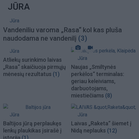
JŪRA
Jūra
Vandeniliu varoma „Rasa“ kol kas pluša
naudodama ne vandenilį
(3)
Jūra
Jūra
Atliekų surinkimo laivas
„Rasa“ skaičiuoja pirmųjų
Naujas „Smiltynės
mėnesių rezultatus
(1)
perkėlos“ terminalas:
geriau keleiviams,
darbuotojams,
miestiečiams
(8)
Jūra
Jūra
Baltijos jūrą perplaukęs
Laivas „Raketa“ šiemet į
lenkų plaukikas įsirašė į
Nidą neplauks
(12)
istoriją
(1)