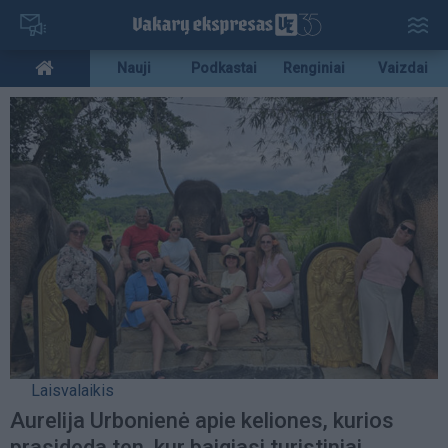
Pereiti
į
pagrindinį
Mobile
Nauji
Podkastai
Renginiai
Vaizdai
turinį
menu
bottom
Laisvalaikis
Aurelija Urbonienė apie keliones, kurios
prasideda ten, kur baigiasi turistiniai