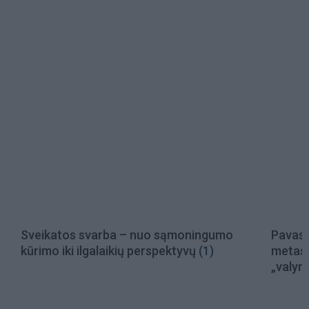
SVEIKATOS KELIONĖ SU
Sveikatos svarba – nuo sąmoningumo
Pavasa
kūrimo iki ilgalaikių perspektyvų
(1)
metas:
„valymą