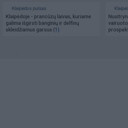
Klaipėdos pulsas
Klaipė
Klaipėdoje - prancūzų laivas, kuriame
Nusitryn
galima išgirsti banginių ir delfinų
vairuoto
skleidžiamus garsus
(1)
prospekt