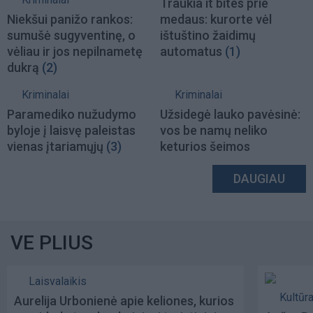
Traukia it bites prie
Niekšui panižo rankos:
medaus: kurorte vėl
sumušė sugyventinę, o
ištuštino žaidimų
vėliau ir jos nepilnametę
automatus
(1)
dukrą
(2)
Kriminalai
Kriminalai
Paramediko nužudymo
Užsidegė lauko pavėsinė:
byloje į laisvę paleistas
vos be namų neliko
vienas įtariamųjų
(3)
keturios šeimos
DAUGIAU
VE PLIUS
Laisvalaikis
Kultūr
Aurelija Urbonienė apie keliones, kurios