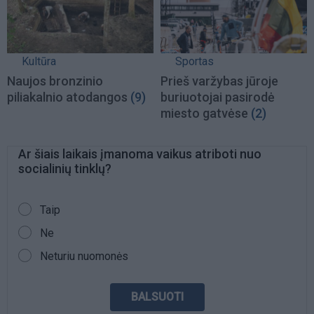
Kultūra
Sportas
Naujos bronzinio
Prieš varžybas jūroje
piliakalnio atodangos
(9)
buriuotojai pasirodė
miesto gatvėse
(2)
Ar šiais laikais įmanoma vaikus atriboti nuo
socialinių tinklų?
PASIRINKIMAI
Taip
Ne
Neturiu nuomonės