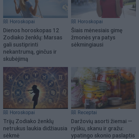
Horoskopai
Horoskopai
Dienos horoskopas 12
Šiais mėnesiais gimę
Zodiako ženklų: Marsas
žmonės yra patys
gali sustiprinti
sėkmingiausi
nekantrumą, ginčus ir
skubėjimą
Horoskopai
Receptai
Trijų Zodiako ženklų
Daržovių asorti žiemai —
netrukus laukia didžiausia
ryšku, skanu ir gražu:
sėkmė
ypatingo skonio paslaptis