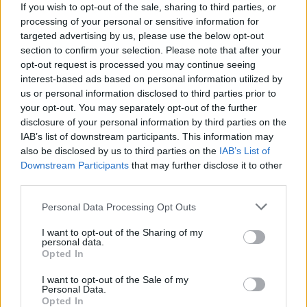
If you wish to opt-out of the sale, sharing to third parties, or
processing of your personal or sensitive information for
targeted advertising by us, please use the below opt-out
Aktualijos
Klaipėda
section to confirm your selection. Please note that after your
Rizikuoja gyvybe, bet ne
Parduotuvės nebus -
opt-out request is processed you may continue seeing
pinigine: už maudynes
atnaujinamo pastato
interest-based ads based on personal information utilized by
us or personal information disclosed to third parties prior to
audringoje jūroje baudos
paskirtis liks ta pati
(1)
your opt-out. You may separately opt-out of the further
lieka neišrašytos
(2)
disclosure of your personal information by third parties on the
IAB’s list of downstream participants. This information may
also be disclosed by us to third parties on the
IAB’s List of
Downstream Participants
that may further disclose it to other
third parties.
Personal Data Processing Opt Outs
Lietuva
Klaipėda
I want to opt-out of the Sharing of my
personal data.
Užulėnyje – Smetoninių
Kelininkai gali
Opted In
šventė: istorikai kels
patriukšmauti naktį:
neatsakytus prezidento
remontuojama svarbi
I want to opt-out of the Sale of my
Personal Data.
epochos klausimus
(2)
eismo arterija
(4)
Opted In