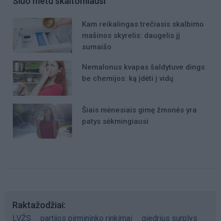
Šiuo metu skaitomiausi
Kam reikalingas trečiasis skalbimo
mašinos skyrelis: daugelis jį
sumaišo
Nemalonus kvapas šaldytuve dings
be chemijos: ką įdėti į vidų
Šiais mėnesiais gimę žmonės yra
patys sėkmingiausi
Raktažodžiai
LVŽS
partijos pirmininko rinkimai
giedrius surplys