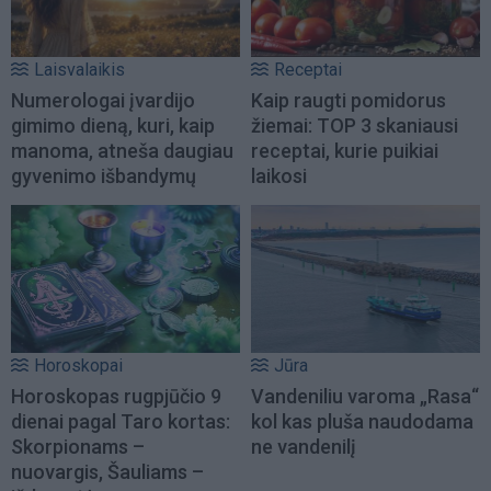
Laisvalaikis
Receptai
Numerologai įvardijo
Kaip raugti pomidorus
gimimo dieną, kuri, kaip
žiemai: TOP 3 skaniausi
manoma, atneša daugiau
receptai, kurie puikiai
gyvenimo išbandymų
laikosi
Horoskopai
Jūra
Horoskopas rugpjūčio 9
Vandeniliu varoma „Rasa“
dienai pagal Taro kortas:
kol kas pluša naudodama
Skorpionams –
ne vandenilį
nuovargis, Šauliams –