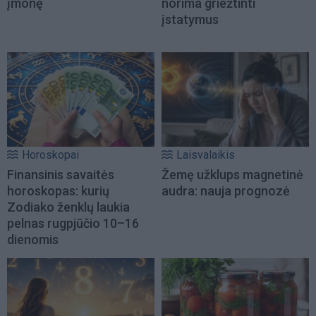
įmonę
norima griežtinti
įstatymus
Horoskopai
Laisvalaikis
Finansinis savaitės
Žemę užklups magnetinė
horoskopas: kurių
audra: nauja prognozė
Zodiako ženklų laukia
pelnas rugpjūčio 10–16
dienomis