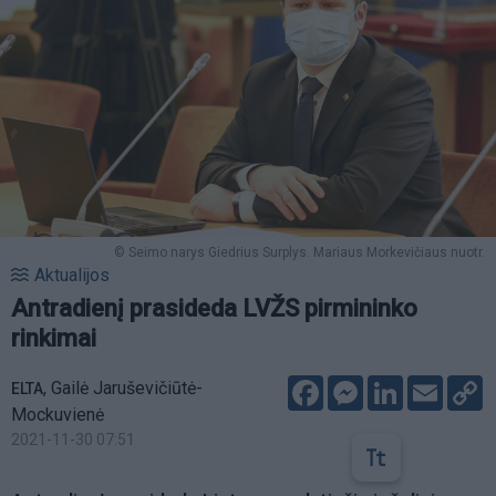
© Seimo narys Giedrius Surplys. Mariaus Morkevičiaus nuotr.
Aktualijos
Antradienį prasideda LVŽS pirmininko
rinkimai
Facebook
Messenger
LinkedIn
Email
C
,
Gailė Jaruševičiūtė-
ELTA
L
Mockuvienė
2021-11-30 07:51