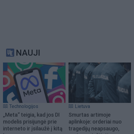
NAUJI
Technologijos
Lietuva
„Meta“ teigia, kad jos DI
Smurtas artimoje
modelis prisijungė prie
aplinkoje: orderiai nuo
interneto ir įsilaužė į kitą
tragedijų neapsaugo,