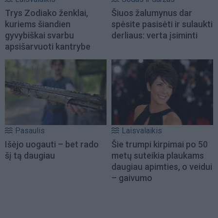
Trys Zodiako ženklai,
Šiuos žalumynus dar
kuriems šiandien
spėsite pasisėti ir sulaukti
gyvybiškai svarbu
derliaus: verta įsiminti
apsišarvuoti kantrybe
Pasaulis
Laisvalaikis
Išėjo uogauti – bet rado
Šie trumpi kirpimai po 50
šį tą daugiau
metų suteikia plaukams
daugiau apimties, o veidui
– gaivumo