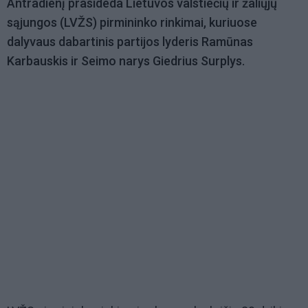
Antradienį prasideda Lietuvos valstiečių ir žaliųjų
sąjungos (LVŽS) pirmininko rinkimai, kuriuose
dalyvaus dabartinis partijos lyderis Ramūnas
Karbauskis ir Seimo narys Giedrius Surplys.