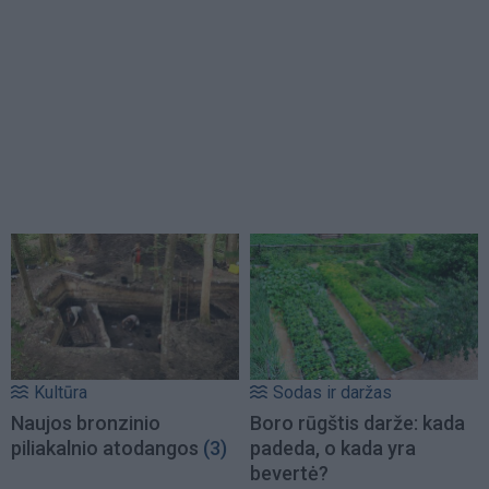
Kultūra
Sodas ir daržas
Naujos bronzinio
Boro rūgštis darže: kada
piliakalnio atodangos
(3)
padeda, o kada yra
bevertė?