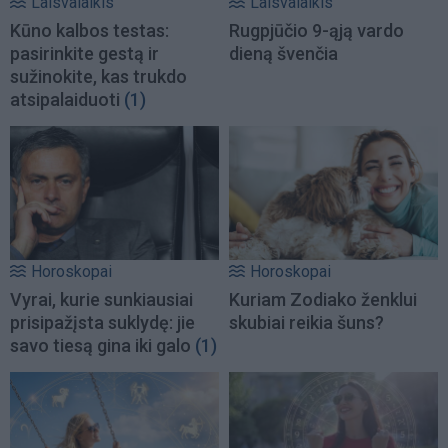
Laisvalaikis
Laisvalaikis
Kūno kalbos testas:
Rugpjūčio 9-ąją vardo
pasirinkite gestą ir
dieną švenčia
sužinokite, kas trukdo
atsipalaiduoti
(1)
Horoskopai
Horoskopai
Vyrai, kurie sunkiausiai
Kuriam Zodiako ženklui
prisipažįsta suklydę: jie
skubiai reikia šuns?
savo tiesą gina iki galo
(1)