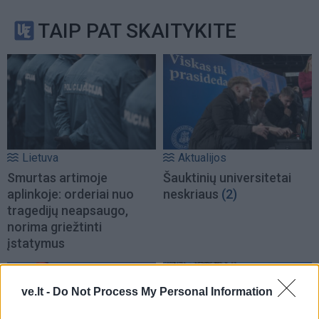
TAIP PAT SKAITYKITE
Lietuva
Aktualijos
Smurtas artimoje
Šauktinių universitetai
aplinkoje: orderiai nuo
neskriaus
(2)
tragedijų neapsaugo,
norima griežtinti
įstatymus
ve.lt -
Do Not Process My Personal Information