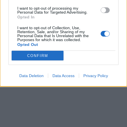
I want to opt-out of processing my
Personal Data for Targeted Advertising.
Opted In
I want to opt-out of Collection, Use,
Retention, Sale, and/or Sharing of my
Personal Data that Is Unrelated with the
Purposes for which it was collected.
Klaipėdos pulsas
Klaipėdos pulsas
Opted Out
Klaipėdoje - prancūzų
Nusitrynęs ženklinimas
CONFIRM
laivas, kuriame galima
klaidina vairuotojus:
išgirsti banginių ir delfinų
atnaujins tik baigus
skleidžiamus garsus
(1)
prospekto rekonstrukciją
Data Deletion
Data Access
Privacy Policy
(5)