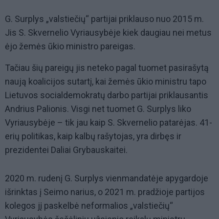
G. Surplys „valstiečių“ partijai priklauso nuo 2015 m.
Jis S. Skvernelio Vyriausybėje kiek daugiau nei metus
ėjo žemės ūkio ministro pareigas.
Tačiau šių pareigų jis neteko pagal tuomet pasirašytą
naują koalicijos sutartį, kai žemės ūkio ministru tapo
Lietuvos socialdemokratų darbo partijai priklausantis
Andrius Palionis. Visgi net tuomet G. Surplys liko
Vyriausybėje – tik jau kaip S. Skvernelio patarėjas. 41-
erių politikas, kaip kalbų rašytojas, yra dirbęs ir
prezidentei Daliai Grybauskaitei.
2020 m. rudenį G. Surplys vienmandatėje apygardoje
išrinktas į Seimo narius, o 2021 m. pradžioje partijos
kolegos jį paskelbė neformalios „valstiečių“