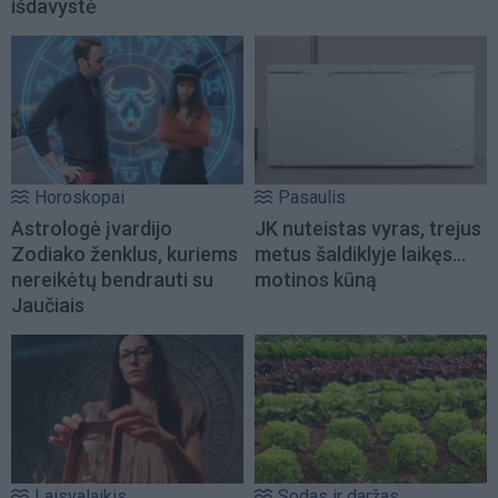
išdavystė
Horoskopai
Pasaulis
Astrologė įvardijo
JK nuteistas vyras, trejus
Zodiako ženklus, kuriems
metus šaldiklyje laikęs...
nereikėtų bendrauti su
motinos kūną
Jaučiais
Laisvalaikis
Sodas ir daržas