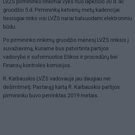
LVŽS pirmininko rinkimai vyks nuo lapkričio 30 d. iki
gruodžio 5 d. Pirmininką ketverių metų kadencijai
tiesiogiai rinks visi LVŽS nariai balsuodami elektroniniu
būdu.
Po pirmininko rinkimų gruodžio mėnesį LVŽS rinksis į
suvažiavimą, kuriame bus patvirtinta partijos
vadovybė ir suformuotos Etikos ir procedūrų bei
Finansų kontrolės komisijos.
R. Karbauskis LVŽS vadovauja jau daugiau nei
dešimtmetį. Pastarąjį kartą R. Karbauskis partijos
pirmininku buvo perrinktas 2019 metais.