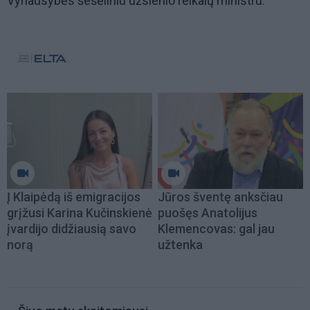
Vyriausybės šešėliniu užsienio reikalų ministru.
Į Klaipėdą iš emigracijos
Jūros šventę anksčiau
grįžusi Karina Kučinskienė
puošęs Anatolijus
įvardijo didžiausią savo
Klemencovas: gal jau
norą
užtenka