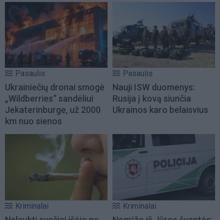
Pasaulis
Pasaulis
Ukrainiečių dronai smogė
Nauji ISW duomenys:
„Wildberries“ sandėliui
Rusija į kovą siunčia
Jekaterinburge, už 2000
Ukrainos karo belaisvius
km nuo sienos
Kriminalai
Kriminalai
Nelaukti svečiai išėjo ne
Negrįžo iš Jūros šventės: