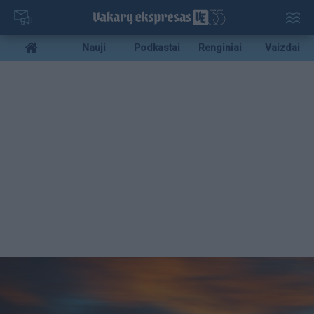
Pereiti
į
pagrindinį
Mobile
Nauji
Podkastai
Renginiai
Vaizdai
turinį
menu
bottom