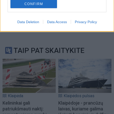
CONFIRM
Data Deletion
Data Access
Privacy Policy
TAIP PAT SKAITYKITE
Klaipėda
Klaipėdos pulsas
Kelininkai gali
Klaipėdoje - prancūzų
patriukšmauti naktį:
laivas, kuriame galima