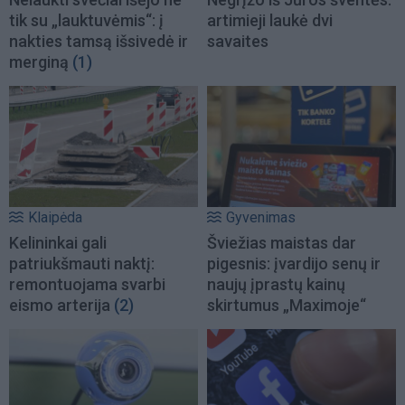
tik su „lauktuvėmis“: į
artimieji laukė dvi
nakties tamsą išsivedė ir
savaites
merginą
(1)
Klaipėda
Gyvenimas
Kelininkai gali
Šviežias maistas dar
patriukšmauti naktį:
pigesnis: įvardijo senų ir
remontuojama svarbi
naujų įprastų kainų
eismo arterija
(2)
skirtumus „Maximoje“