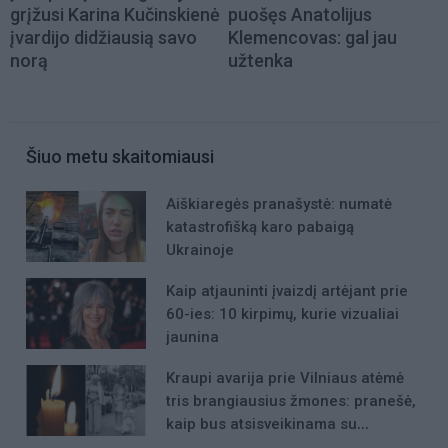
grįžusi Karina Kučinskienė
puošęs Anatolijus
įvardijo didžiausią savo
Klemencovas: gal jau
norą
užtenka
Šiuo metu skaitomiausi
Aiškiaregės pranašystė: numatė
katastrofišką karo pabaigą
Ukrainoje
Kaip atjauninti įvaizdį artėjant prie
60-ies: 10 kirpimų, kurie vizualiai
jaunina
Kraupi avarija prie Vilniaus atėmė
tris brangiausius žmones: pranešė,
kaip bus atsisveikinama su
mergaite, jos mama ir močiute