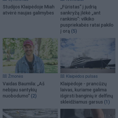
Studijos Klaipėdoje Miah
„Fūristas“ į judrią
atvėrė naujas galimybes
sankryžą įlėkė „ant
rankinio“: vilkiko
puspriekabės ratai pakilo
į orą
(5)
Žmonės
Klaipėdos pulsas
Vaidas Baumila: „Aš
Klaipėdoje - prancūzų
nebijau santykių
laivas, kuriame galima
nuobodumo"
(2)
išgirsti banginių ir delfinų
skleidžiamus garsus
(1)