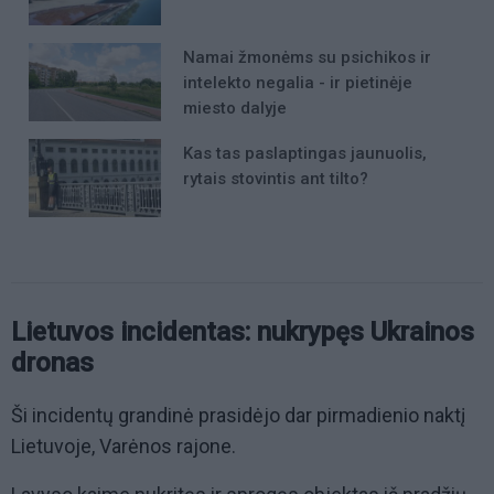
Namai žmonėms su psichikos ir
intelekto negalia - ir pietinėje
miesto dalyje
Kas tas paslaptingas jaunuolis,
rytais stovintis ant tilto?
Lietuvos incidentas: nukrypęs Ukrainos
dronas
Ši incidentų grandinė prasidėjo dar pirmadienio naktį
Lietuvoje, Varėnos rajone.