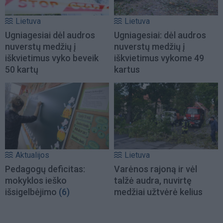
Lietuva
Lietuva
Ugniagesiai dėl audros
Ugniagesiai: dėl audros
nuverstų medžių į
nuverstų medžių į
iškvietimus vyko beveik
iškvietimus vykome 49
50 kartų
kartus
Aktualijos
Lietuva
Pedagogų deficitas:
Varėnos rajoną ir vėl
mokyklos ieško
talžė audra, nuvirtę
išsigelbėjimo
(6)
medžiai užtvėrė kelius