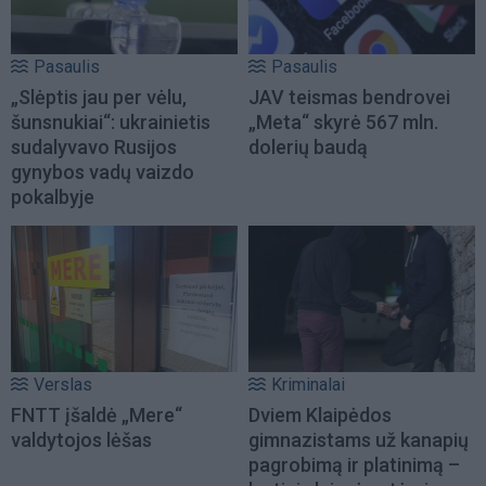
Pasaulis
Pasaulis
„Slėptis jau per vėlu,
JAV teismas bendrovei
šunsnukiai“: ukrainietis
„Meta“ skyrė 567 mln.
sudalyvavo Rusijos
dolerių baudą
gynybos vadų vaizdo
pokalbyje
Verslas
Kriminalai
FNTT įšaldė „Mere“
Dviem Klaipėdos
valdytojos lėšas
gimnazistams už kanapių
pagrobimą ir platinimą –