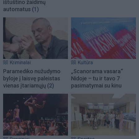
ištuštino žaidimų
automatus
(1)
Kriminalai
Kultūra
Paramediko nužudymo
„Scanorama vasara“
byloje į laisvę paleistas
Nidoje – tu ir tavo 7
vienas įtariamųjų
(2)
pasimatymai su kinu