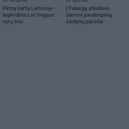
Renginiai
Sportas
Pirmą kartą Lietuvoje –
Į Palangą atkeliavo
legendinis Las Vegaso
žiemos paralimpinių
vyrų šou
žaidynių paroda
Load
More