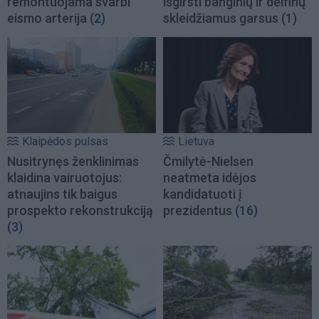
remontuojama svarbi
išgirsti banginių ir delfinų
eismo arterija
(2)
skleidžiamus garsus
(1)
Klaipėdos pulsas
Lietuva
Nusitrynęs ženklinimas
Čmilytė-Nielsen
klaidina vairuotojus:
neatmeta idėjos
atnaujins tik baigus
kandidatuoti į
prospekto rekonstrukciją
prezidentus
(16)
(3)