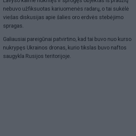
Lavyso kaime nukritęs ir sprogęs objektas iš pradžių
nebuvo užfiksuotas kariuomenės radarų, o tai sukėlė
viešas diskusijas apie šalies oro erdvės stebėjimo
spragas.
Galiausiai pareigūnai patvirtino, kad tai buvo nuo kurso
nukrypęs Ukrainos dronas, kurio tikslas buvo naftos
saugykla Rusijos teritorijoje.