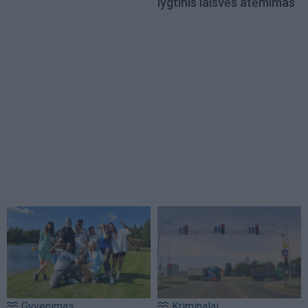
lygtinis laisvės atėmimas
Gyvenimas
Kriminalai