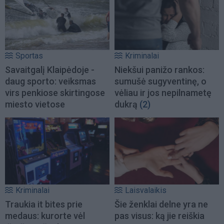
Sportas
Kriminalai
Savaitgalį Klaipėdoje -
Niekšui panižo rankos:
daug sporto: veiksmas
sumušė sugyventinę, o
virs penkiose skirtingose
vėliau ir jos nepilnametę
miesto vietose
dukrą
(2)
Kriminalai
Laisvalaikis
Traukia it bites prie
Šie ženklai delne yra ne
medaus: kurorte vėl
pas visus: ką jie reiškia