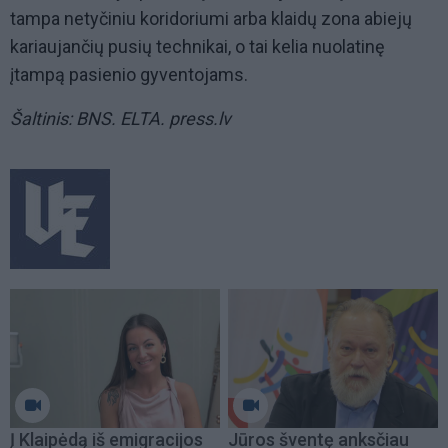
tampa netyčiniu koridoriumi arba klaidų zona abiejų
kariaujančių pusių technikai, o tai kelia nuolatinę
įtampą pasienio gyventojams.
Šaltinis: BNS. ELTA. press.lv
Į Klaipėdą iš emigracijos
Jūros šventę anksčiau