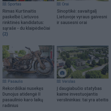
Sportas
Orai
Rimas Kurtinaitis
Sinoptikė: savaitgalį
paskelbė Lietuvos
Lietuvoje vyraus gaivesni
rinktinės kandidatus:
ir sausesni orai
sąraše - du klaipėdiečiai
(2)
Pasaulis
Verslas
Rekordiškai nusekęs
Į daugiabučio statybas
Dunojus atidengė II
kaime investuojantis
pasaulinio karo laikų
verslininkas: tai yra ateitis
radinius