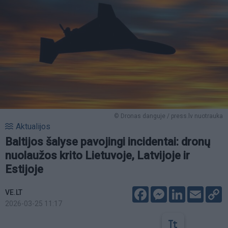
© Dronas danguje / press.lv nuotrauka
Aktualijos
Baltijos šalyse pavojingi incidentai: dronų
nuolaužos krito Lietuvoje, Latvijoje ir
Estijoje
Facebook
Messenger
LinkedIn
Email
C
VE.LT
L
2026-03-25 11:17