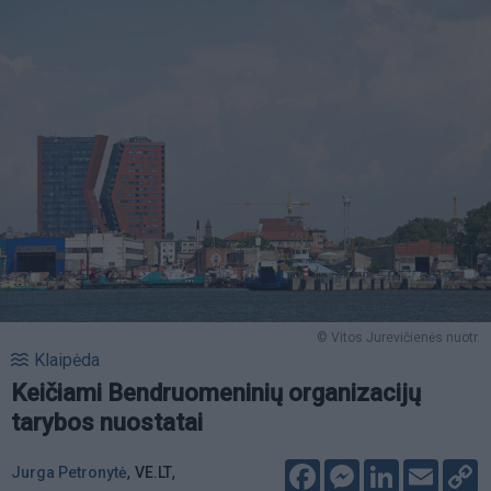
© Vitos Jurevičienės nuotr.
Klaipėda
Keičiami Bendruomeninių organizacijų
tarybos nuostatai
Facebook
Messenger
LinkedIn
Email
C
,
,
Jurga Petronytė
VE.LT
L