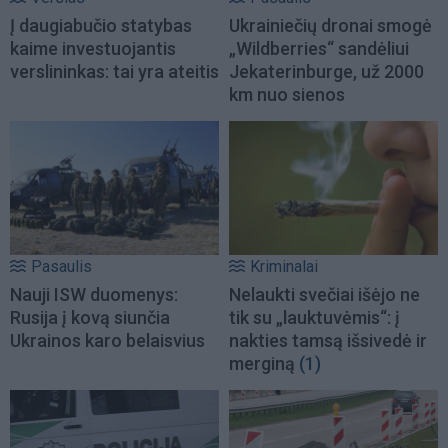
Į daugiabučio statybas
Ukrainiečių dronai smogė
kaime investuojantis
„Wildberries“ sandėliui
verslininkas: tai yra ateitis
Jekaterinburge, už 2000
km nuo sienos
Pasaulis
Kriminalai
Nauji ISW duomenys:
Nelaukti svečiai išėjo ne
Rusija į kovą siunčia
tik su „lauktuvėmis“: į
Ukrainos karo belaisvius
nakties tamsą išsivedė ir
merginą
(1)