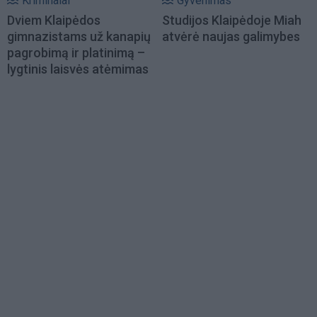
Kriminalai
Gyvenimas
Dviem Klaipėdos
Studijos Klaipėdoje Miah
gimnazistams už kanapių
atvėrė naujas galimybes
pagrobimą ir platinimą –
lygtinis laisvės atėmimas
Load
More