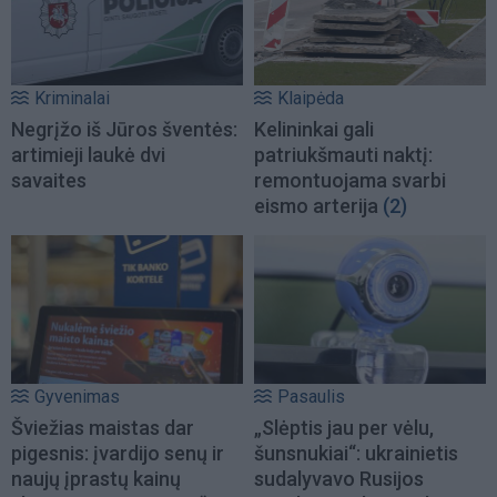
Kriminalai
Klaipėda
Negrįžo iš Jūros šventės:
Kelininkai gali
artimieji laukė dvi
patriukšmauti naktį:
savaites
remontuojama svarbi
eismo arterija
(2)
Gyvenimas
Pasaulis
Šviežias maistas dar
„Slėptis jau per vėlu,
pigesnis: įvardijo senų ir
šunsnukiai“: ukrainietis
naujų įprastų kainų
sudalyvavo Rusijos