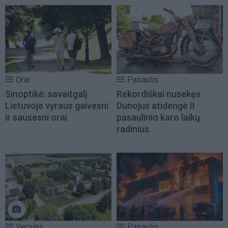
Orai
Pasaulis
Sinoptikė: savaitgalį
Rekordiškai nusekęs
Lietuvoje vyraus gaivesni
Dunojus atidengė II
ir sausesni orai
pasaulinio karo laikų
radinius
Verslas
Pasaulis