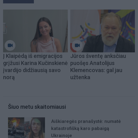
Į Klaipėdą iš emigracijos
Jūros šventę anksčiau
grįžusi Karina Kučinskienė
puošęs Anatolijus
įvardijo didžiausią savo
Klemencovas: gal jau
norą
užtenka
Šiuo metu skaitomiausi
Aiškiaregės pranašystė: numatė
katastrofišką karo pabaigą
Ukrainoje