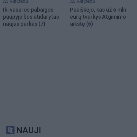
Klaipėda
Klaipėda
Iki vasaros pabaigos
Paaiškėjo, kas už 6 mln.
paupyje bus atidarytas
eurų tvarkys Atgimimo
naujas parkas
(7)
aikštę
(6)
NAUJI