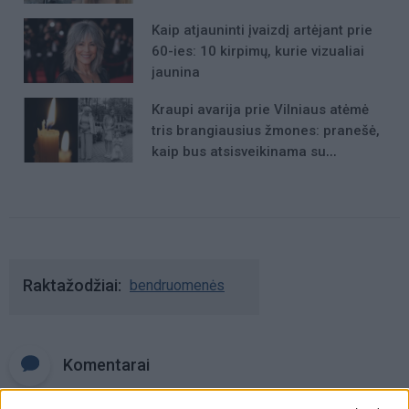
Kaip atjauninti įvaizdį artėjant prie
60-ies: 10 kirpimų, kurie vizualiai
jaunina
Kraupi avarija prie Vilniaus atėmė
tris brangiausius žmones: pranešė,
kaip bus atsisveikinama su
mergaite, jos mama ir močiute
Raktažodžiai
bendruomenės
Komentarai