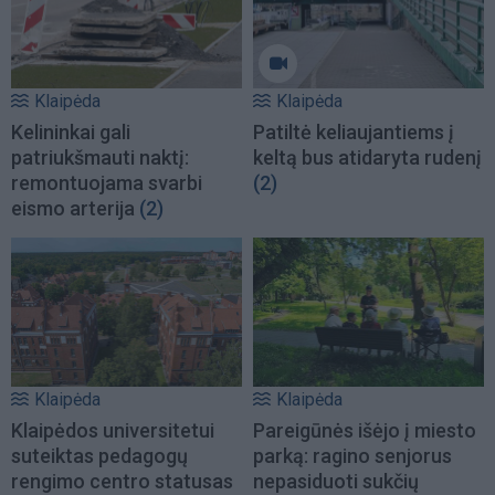
Klaipėda
Klaipėda
Kelininkai gali
Patiltė keliaujantiems į
patriukšmauti naktį:
keltą bus atidaryta rudenį
remontuojama svarbi
(2)
eismo arterija
(2)
Klaipėda
Klaipėda
Klaipėdos universitetui
Pareigūnės išėjo į miesto
suteiktas pedagogų
parką: ragino senjorus
rengimo centro statusas
nepasiduoti sukčių