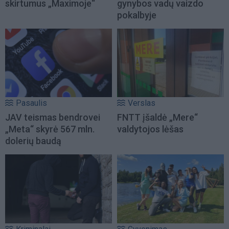
skirtumus „Maximoje“
gynybos vadų vaizdo
pokalbyje
Pasaulis
Verslas
JAV teismas bendrovei
FNTT įšaldė „Mere“
„Meta“ skyrė 567 mln.
valdytojos lėšas
dolerių baudą