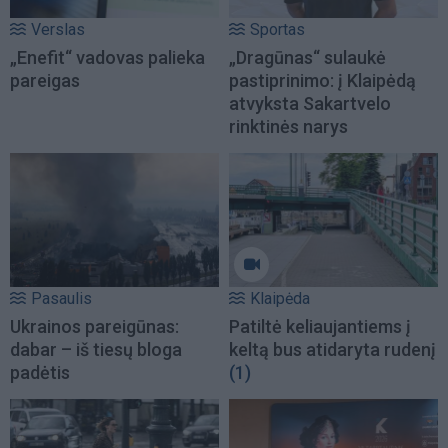
Verslas
Sportas
„Enefit“ vadovas palieka
„Dragūnas“ sulaukė
pareigas
pastiprinimo: į Klaipėdą
atvyksta Sakartvelo
rinktinės narys
Pasaulis
Klaipėda
Ukrainos pareigūnas:
Patiltė keliaujantiems į
dabar – iš tiesų bloga
keltą bus atidaryta rudenį
padėtis
(1)