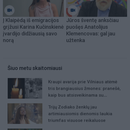
Į Klaipėdą iš emigracijos
Jūros šventę anksčiau
grįžusi Karina Kučinskienė
puošęs Anatolijus
įvardijo didžiausią savo
Klemencovas: gal jau
norą
užtenka
Šiuo metu skaitomiausi
Kraupi avarija prie Vilniaus atėmė
tris brangiausius žmones: pranešė,
kaip bus atsisveikinama su
mergaite, jos mama ir močiute
Trijų Zodiako ženklų jau
artimiausiomis dienomis laukia
triumfas visuose reikaluose