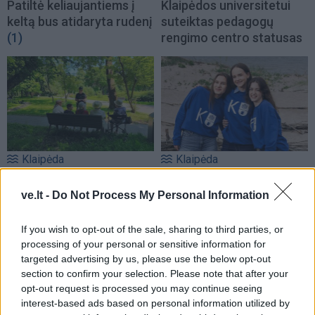
Patiltė keliaujantiems į
Klaipėdos universitetui
keltą bus atidaryta rudenį
suteiktas pedagogų
(1)
rengimo centro statusas
Klaipėda
Klaipėda
Pareigūnės išėjo į miesto
Kviečia pasinaudoti
parką: ragino senjorus
papildomu priėmimu – dar
ve.lt -
Do Not Process My Personal Information
nepasiduoti sukčių
liko ir valstybės
vilionėms
(2)
finansuojamų vietų
If you wish to opt-out of the sale, sharing to third parties, or
processing of your personal or sensitive information for
targeted advertising by us, please use the below opt-out
section to confirm your selection. Please note that after your
opt-out request is processed you may continue seeing
interest-based ads based on personal information utilized by