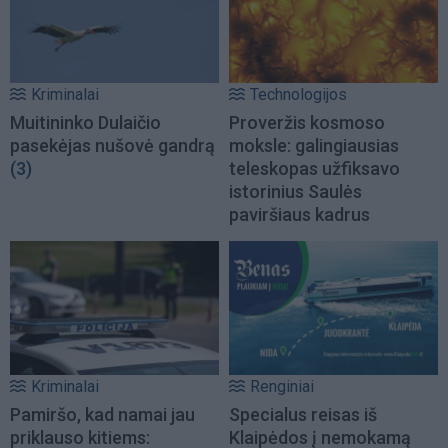
Kriminalai
Technologijos
Muitininko Dulaičio
Proveržis kosmoso
pasekėjas nušovė gandrą
moksle: galingiausias
(3)
teleskopas užfiksavo
istorinius Saulės
paviršiaus kadrus
Kriminalai
Renginiai
Pamiršo, kad namai jau
Specialus reisas iš
priklauso kitiems:
Klaipėdos į nemokamą