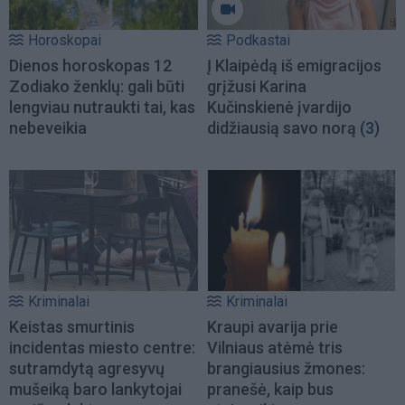
Horoskopai
Podkastai
Dienos horoskopas 12
Į Klaipėdą iš emigracijos
Zodiako ženklų: gali būti
grįžusi Karina
lengviau nutraukti tai, kas
Kučinskienė įvardijo
nebeveikia
didžiausią savo norą
(3)
Kriminalai
Kriminalai
Keistas smurtinis
Kraupi avarija prie
incidentas miesto centre:
Vilniaus atėmė tris
sutramdytą agresyvų
brangiausius žmones:
mušeiką baro lankytojai
pranešė, kaip bus