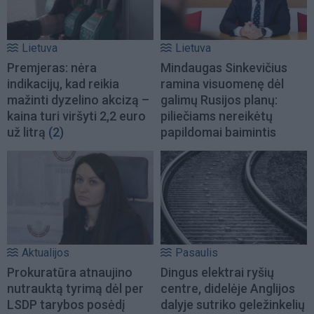
Lietuva
Lietuva
Premjeras: nėra
Mindaugas Sinkevičius
indikacijų, kad reikia
ramina visuomenę dėl
mažinti dyzelino akcizą –
galimų Rusijos planų:
kaina turi viršyti 2,2 euro
piliečiams nereikėtų
už litrą
(2)
papildomai baimintis
Aktualijos
Pasaulis
Prokuratūra atnaujino
Dingus elektrai ryšių
nutrauktą tyrimą dėl per
centre, didelėje Anglijos
LSDP tarybos posėdį
dalyje sutriko geležinkelių