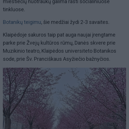
miestiečių nuotraukų galima rasti socialiniuose
tinkluose.
Botanikų teigimu
, šie medžiai žydi 2-3 savaites.
Klaipėdoje sakuros taip pat auga naujai įrengtame
parke prie Žvejų kultūros rūmų, Danės skvere prie
Muzikinio teatro, Klaipėdos universiteto Botanikos
sode, prie Šv. Pranciškaus Asyžiečio bažnyčios.