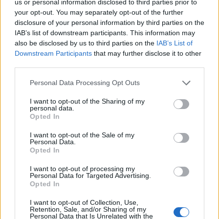
us or personal information disclosed to third parties prior to
your opt-out. You may separately opt-out of the further
disclosure of your personal information by third parties on the
Klaipėda
Klaipėda
IAB’s list of downstream participants. This information may
Kas tas paslaptingas
Iki vasaros pabaigos
also be disclosed by us to third parties on the
IAB’s List of
jaunuolis, rytais stovintis
paupyje bus atidarytas
Downstream Participants
that may further disclose it to other
ant tilto?
(7)
naujas parkas
(7)
third parties.
Personal Data Processing Opt Outs
I want to opt-out of the Sharing of my
personal data.
Opted In
I want to opt-out of the Sale of my
Personal Data.
Klaipėda
Klaipėda
Opted In
Paaiškėjo, kas už 6 mln.
Triukšmas gatvėse neliko
eurų tvarkys Atgimimo
nepastebėtas: Klaipėdoje
I want to opt-out of processing my
Personal Data for Targeted Advertising.
aikštę
(6)
įkliuvo motociklų ir
Opted In
automobilių vairuotojai
(2)
I want to opt-out of Collection, Use,
Retention, Sale, and/or Sharing of my
Personal Data that Is Unrelated with the