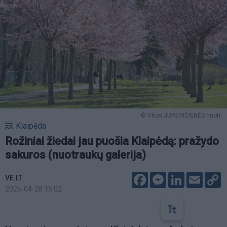
© Vitos JUREVIČIENĖS nuotr.
Klaipėda
Rožiniai žiedai jau puošia Klaipėdą: pražydo
sakuros (nuotraukų galerija)
Facebook
Messenger
LinkedIn
Email
C
VE.LT
L
2026-04-28 15:02