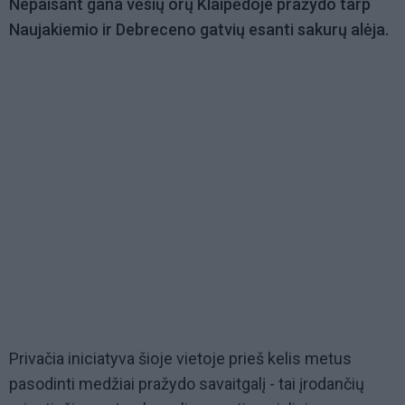
Nepaisant gana vėsių orų Klaipėdoje pražydo tarp
Naujakiemio ir Debreceno gatvių esanti sakurų alėja.
Privačia iniciatyva šioje vietoje prieš kelis metus
pasodinti medžiai pražydo savaitgalį - tai įrodančių