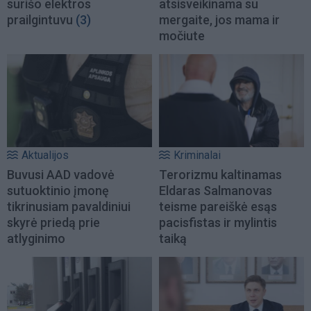
surišo elektros
atsisveikinama su
prailgintuvu
(3)
mergaite, jos mama ir
močiute
Aktualijos
Kriminalai
Buvusi AAD vadovė
Terorizmu kaltinamas
sutuoktinio įmonę
Eldaras Salmanovas
tikrinusiam pavaldiniui
teisme pareiškė esąs
skyrė priedą prie
pacisfistas ir mylintis
atlyginimo
taiką