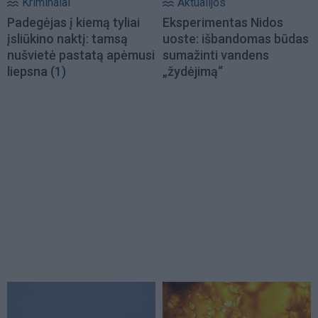
Kriminalai
Aktualijos
Padegėjas į kiemą tyliai
Eksperimentas Nidos
įsliūkino naktį: tamsą
uoste: išbandomas būdas
nušvietė pastatą apėmusi
sumažinti vandens
liepsna
(1)
„žydėjimą“