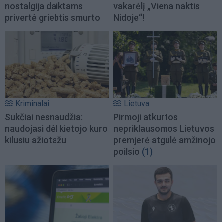
nostalgija daiktams
vakarėlį „Viena naktis
privertė griebtis smurto
Nidoje“!
Kriminalai
Lietuva
Sukčiai nesnaudžia:
Pirmoji atkurtos
naudojasi dėl kietojo kuro
nepriklausomos Lietuvos
kilusiu ažiotažu
premjerė atgulė amžinojo
poilsio
(1)