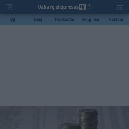
Pereiti
į
pagrindinį
Mobile
Nauji
Podkastai
Renginiai
Vaizdai
turinį
menu
bottom