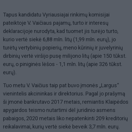
Tapus kandidatu Vyriausiajai rinkimų komisijai
pateiktoje V. Vaičiaus pajamų, turto ir interesų
deklaracijoje nurodyta, kad tuomet jis turėjo turto,
kurio vertė siekė 6,88 mln. litų (1,99 mln. eurų), jo
turėtų vertybinių popierių, meno kūrinių ir juvelyrinių
dirbinių vertė viršijo pusę milijono litų (apie 150 tūkst.
eurų, o piniginės lėšos - 1,1 mln. litų (apie 326 tūkst.
eurų).
Tuo metu V. Vaičius taip pat buvo įmonės „Largus“
vienintelis akcininkas ir direktorius. Pagal jo prašymą
ši įmonė bankrutavo 2017 metais, remiantis Klaipėdos
apygardos teismo nutartimi dėl juridinio asmens
pabaigos, 2020 metais liko nepatenkinti 209 kreditorių
reikalavimai, kurių vertė siekė beveik 3,7 mln. eurų.