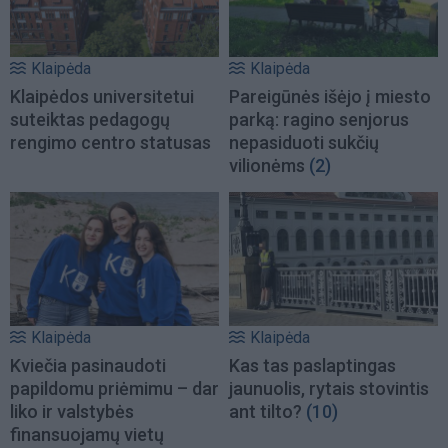
Klaipėda
Klaipėda
Klaipėdos universitetui
Pareigūnės išėjo į miesto
suteiktas pedagogų
parką: ragino senjorus
rengimo centro statusas
nepasiduoti sukčių
vilionėms
(2)
Klaipėda
Klaipėda
Kviečia pasinaudoti
Kas tas paslaptingas
papildomu priėmimu – dar
jaunuolis, rytais stovintis
liko ir valstybės
ant tilto?
(10)
finansuojamų vietų