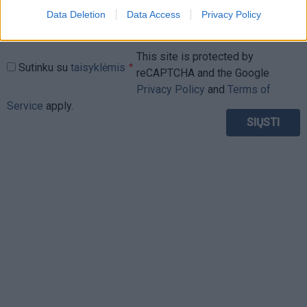
Data Deletion
Data Access
Privacy Policy
This site is protected by
Sutinku su
taisyklėmis
reCAPTCHA and the Google
Privacy Policy
and
Terms of
Service
apply.