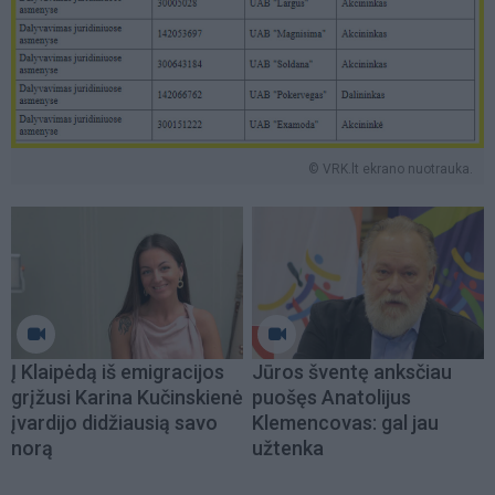
© VRK.lt ekrano nuotrauka.
Į Klaipėdą iš emigracijos
Jūros šventę anksčiau
grįžusi Karina Kučinskienė
puošęs Anatolijus
įvardijo didžiausią savo
Klemencovas: gal jau
norą
užtenka