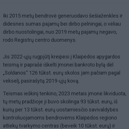
Iki 2015 metų bendrovė generuodavo šešiaženkles ir
didesnes sumas pajamų bei dirbo pelningai, o vėliau
dirbo nuostolingai, nuo 2019 metų pajamų negavo,
rodo Registrų centro duomenys.
Jis 2022-ųjų rugpjūtį kreipėsi į Klaipėdos apygardos
teismą ir paprašė iškelti įmonei bankroto bylą dėl
„Soldanos“ 126 tūkst. eurų skolos jam pačiam pagal
vekselį, pasirašytą 2019-ųjų kovą.
Teismas ieškinį tenkino, 2023 metais įmonė likviduota,
tų metų pradžioje ji buvo skolinga 93 tūkst. eurų, iš
kurių per 13 tūkst. eurų uostamiesčio savivaldybės
kontroliuojamoms bendrovėms Klaipėdos regiono
atliekų tvarkymo centras (beveik 10 tūkst. eurų) ir