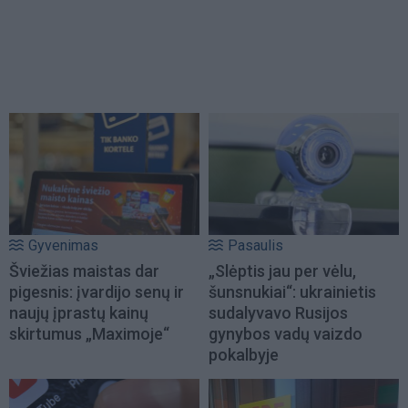
Gyvenimas
Pasaulis
Šviežias maistas dar
„Slėptis jau per vėlu,
pigesnis: įvardijo senų ir
šunsnukiai“: ukrainietis
naujų įprastų kainų
sudalyvavo Rusijos
skirtumus „Maximoje“
gynybos vadų vaizdo
pokalbyje