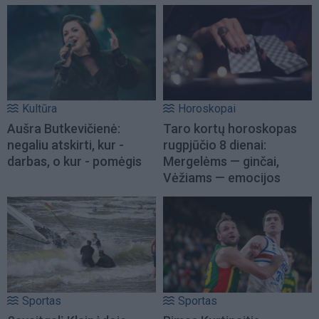
Kultūra
Horoskopai
Aušra Butkevičienė:
Taro kortų horoskopas
negaliu atskirti, kur -
rugpjūčio 8 dienai:
darbas, o kur - pomėgis
Mergelėms — ginčai,
Vėžiams — emocijos
Sportas
Sportas