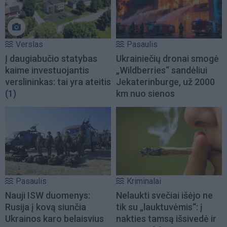
Verslas
Pasaulis
Į daugiabučio statybas
Ukrainiečių dronai smogė
kaime investuojantis
„Wildberries“ sandėliui
verslininkas: tai yra ateitis
Jekaterinburge, už 2000
(1)
km nuo sienos
Pasaulis
Kriminalai
Nauji ISW duomenys:
Nelaukti svečiai išėjo ne
Rusija į kovą siunčia
tik su „lauktuvėmis“: į
Ukrainos karo belaisvius
nakties tamsą išsivedė ir