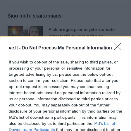
Šiuo metu skaitomiausi
Aiškiaregės pranašystė: numatė
katastrofišką karo pabaigą
Ukrainoje
ve.lt -
Do Not Process My Personal Information
Negrįžo iš Jūros šventės: artimieji
laukė dvi savaites
If you wish to opt-out of the sale, sharing to third parties, or
processing of your personal or sensitive information for
targeted advertising by us, please use the below opt-out
Kaip atjauninti įvaizdį artėjant prie
section to confirm your selection. Please note that after your
opt-out request is processed you may continue seeing
60-ies: 10 kirpimų, kurie vizualiai
interest-based ads based on personal information utilized by
jaunina
us or personal information disclosed to third parties prior to
your opt-out. You may separately opt-out of the further
disclosure of your personal information by third parties on the
IAB’s list of downstream participants. This information may
also be disclosed by us to third parties on the
IAB’s List of
Downstream Participants
that may further disclose it to other