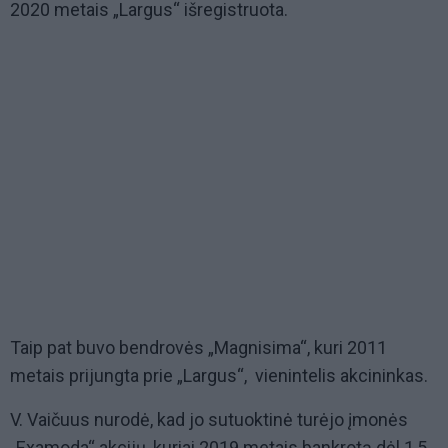
2020 metais „Largus“ išregistruota.
Taip pat buvo bendrovės „Magnisima“, kuri 2011
metais prijungta prie „Largus“, vienintelis akcininkas.
V. Vaičuus nurodė, kad jo sutuoktinė turėjo įmonės
„Examoda“ akcijų, kuriai 2019 metais bankrotą dėl 1,5