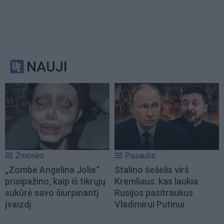
NAUJI
Žmonės
Pasaulis
„Zombė Angelina Jolie“
Stalino šešėlis virš
prisipažino, kaip iš tikrųjų
Kremliaus: kas laukia
sukūrė savo šiurpinantį
Rusijos pasitraukus
įvaizdį
Vladimirui Putinui