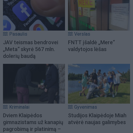
Pasaulis
Verslas
JAV teismas bendrovei
FNTT įšaldė „Mere“
„Meta“ skyrė 567 mln.
valdytojos lėšas
dolerių baudą
Kriminalai
Gyvenimas
Dviem Klaipėdos
Studijos Klaipėdoje Miah
gimnazistams už kanapių
atvėrė naujas galimybes
pagrobimą ir platinimą –