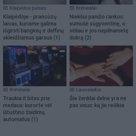
Klaipėdos pulsas
Kriminalai
Klaipėdoje - prancūzų
Niekšui panižo rankos:
laivas, kuriame galima
sumušė sugyventinę, o
išgirsti banginių ir delfinų
vėliau ir jos nepilnametę
skleidžiamus garsus
(1)
dukrą
(2)
Kriminalai
Laisvalaikis
Traukia it bites prie
Šie ženklai delne yra ne
medaus: kurorte vėl
pas visus: ką jie reiškia
ištuštino žaidimų
automatus
(1)