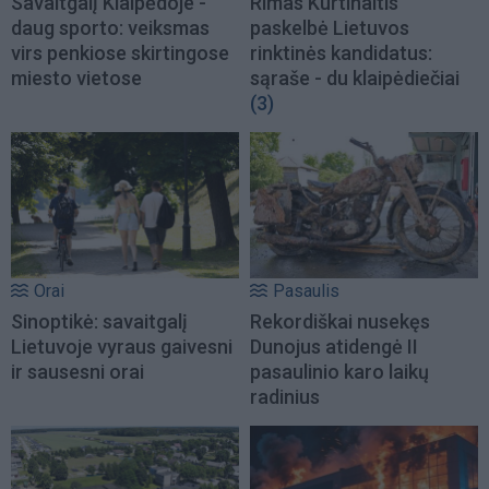
Savaitgalį Klaipėdoje -
Rimas Kurtinaitis
daug sporto: veiksmas
paskelbė Lietuvos
virs penkiose skirtingose
rinktinės kandidatus:
miesto vietose
sąraše - du klaipėdiečiai
(3)
Orai
Pasaulis
Sinoptikė: savaitgalį
Rekordiškai nusekęs
Lietuvoje vyraus gaivesni
Dunojus atidengė II
ir sausesni orai
pasaulinio karo laikų
radinius