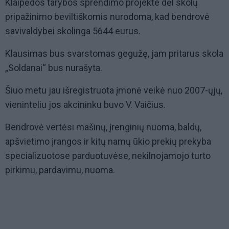
Klaipėdos tarybos sprendimo projekte dėl skolų
pripažinimo beviltiškomis nurodoma, kad bendrovė
savivaldybei skolinga 5644 eurus.
Klausimas bus svarstomas gegužę, jam pritarus skola
„Soldanai“ bus nurašyta.
Šiuo metu jau išregistruota įmonė veikė nuo 2007-ųjų,
vieninteliu jos akcininku buvo V. Vaičius.
Bendrovė vertėsi mašinų, įrenginių nuoma, baldų,
apšvietimo įrangos ir kitų namų ūkio prekių prekyba
specializuotose parduotuvėse, nekilnojamojo turto
pirkimu, pardavimu, nuoma.