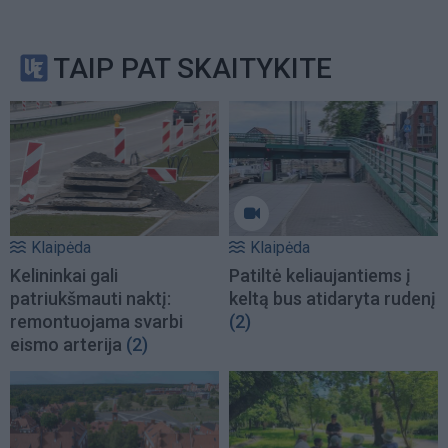
TAIP PAT SKAITYKITE
Klaipėda
Klaipėda
Kelininkai gali
Patiltė keliaujantiems į
patriukšmauti naktį:
keltą bus atidaryta rudenį
remontuojama svarbi
(2)
eismo arterija
(2)