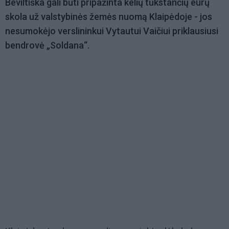
Beviltiška gali būti pripažinta kelių tūkstančių eurų
skola už valstybinės žemės nuomą Klaipėdoje - jos
nesumokėjo verslininkui Vytautui Vaičiui priklausiusi
bendrovė „Soldana“.