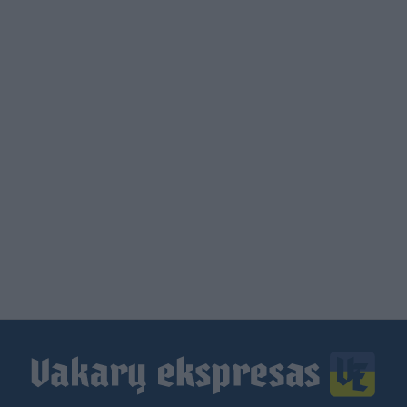
Load
More