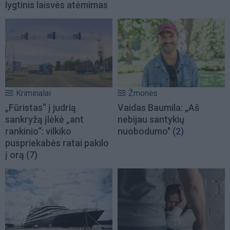
lygtinis laisvės atėmimas
Kriminalai
Žmonės
„Fūristas“ į judrią
Vaidas Baumila: „Aš
sankryžą įlėkė „ant
nebijau santykių
rankinio“: vilkiko
nuobodumo"
(2)
puspriekabės ratai pakilo
į orą
(7)