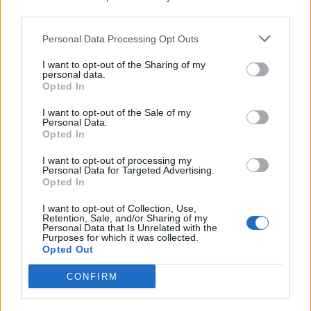
third parties.
Raktažodžiai
skola
Vytautas Vaičius
Personal Data Processing Opt Outs
I want to opt-out of the Sharing of my
Komentarai
personal data.
Opted In
I want to opt-out of the Sale of my
Personal Data.
Rašyti komentarą
Opted In
Jūsų vardas
I want to opt-out of processing my
Personal Data for Targeted Advertising.
Opted In
I want to opt-out of Collection, Use,
Retention, Sale, and/or Sharing of my
Komentaras
Personal Data that Is Unrelated with the
Purposes for which it was collected.
Opted Out
CONFIRM