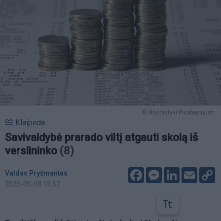
© Asociatyvi Pixabay nuotr.
Klaipėda
Savivaldybė prarado viltį atgauti skolą iš
verslininko
(8)
Facebook
Messenger
LinkedIn
Email
C
Valdas Pryšmantas
L
2025-05-08 13:57