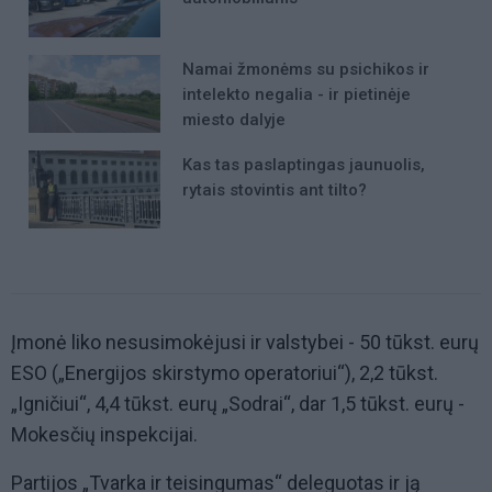
Namai žmonėms su psichikos ir
intelekto negalia - ir pietinėje
miesto dalyje
Kas tas paslaptingas jaunuolis,
rytais stovintis ant tilto?
Įmonė liko nesusimokėjusi ir valstybei - 50 tūkst. eurų
ESO („Energijos skirstymo operatoriui“), 2,2 tūkst.
„Igničiui“, 4,4 tūkst. eurų „Sodrai“, dar 1,5 tūkst. eurų -
Mokesčių inspekcijai.
Partijos „Tvarka ir teisingumas“ deleguotas ir ją