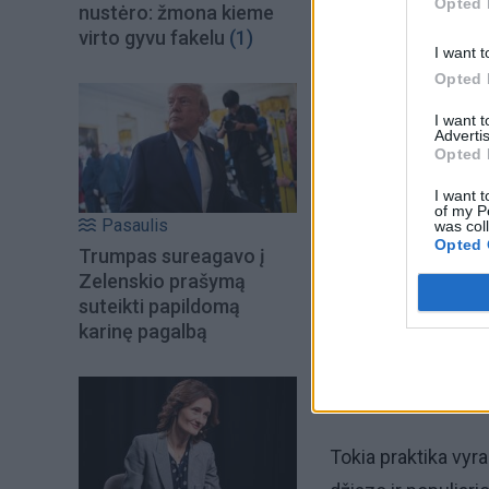
Opted 
nustėro: žmona kieme
virto gyvu fakelu
(1)
I want t
Opted 
I want 
Advertis
Opted 
Šiuo metu skait
I want t
of my P
Pasaulis
was col
Opted 
Trumpas sureagavo į
Zelenskio prašymą
suteikti papildomą
karinę pagalbą
Tokia praktika vyra