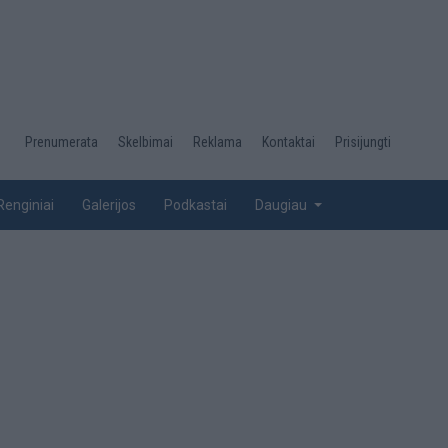
Desktop
Prenumerata
Skelbimai
Reklama
Kontaktai
Prisijungti
menu
top
Renginiai
Galerijos
Podkastai
Daugiau