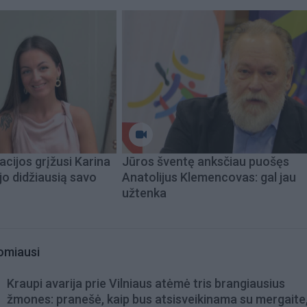
acijos grįžusi Karina
Jūros šventę anksčiau puošęs
jo didžiausią savo
Anatolijus Klemencovas: gal jau
užtenka
omiausi
Kraupi avarija prie Vilniaus atėmė tris brangiausius
žmones: pranešė, kaip bus atsisveikinama su mergaite,