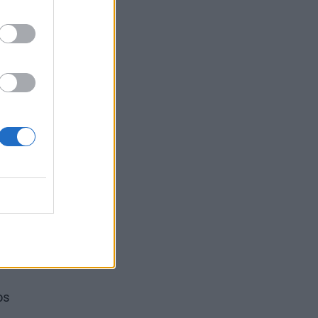
s –
os