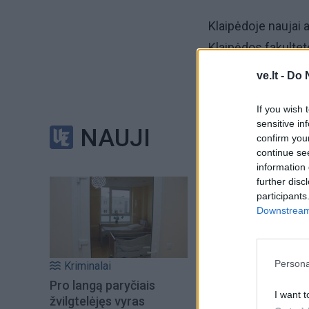
Klaipėdoje naujai 
Klaipėdos fakultet
studijas praktiškai
ve.lt -
Do 
kultūros akiratį, d
If you wish 
bendruomene.
sensitive in
NAUJI
confirm you
Tad Klaipėdos muz
continue se
information 
akademijoje bet ir 
further disc
participants
Downstream 
Persona
Kriminalai
Pro langą paryčiais
I want t
žvilgtelėjęs vyras