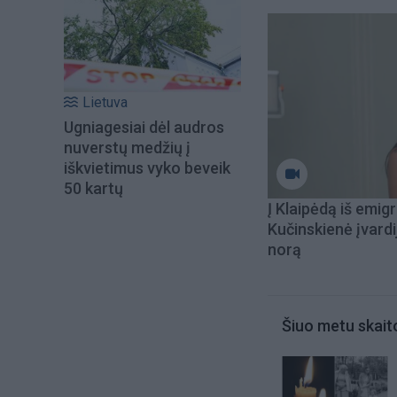
Lietuva
Ugniagesiai dėl audros
nuverstų medžių į
iškvietimus vyko beveik
50 kartų
Į Klaipėdą iš emigr
Kučinskienė įvardi
norą
Šiuo metu skait