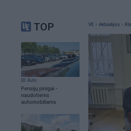
TOP
VE
>
Aktualijos
>
Kl
Auto
Pensijų pinigai -
naudotiems
automobiliams