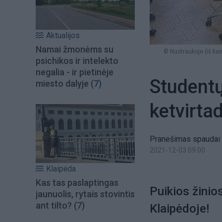
Aktualijos
Namai žmonėms su
© Nuotraukoje (iš kai
psichikos ir intelekto
negalia - ir pietinėje
Student
miesto dalyje
(7)
ketvirtad
Pranešimas spaudai
2021-12-03 09:00
Klaipėda
Kas tas paslaptingas
Puikios žinio
jaunuolis, rytais stovintis
ant tilto?
(7)
Klaipėdoje
!