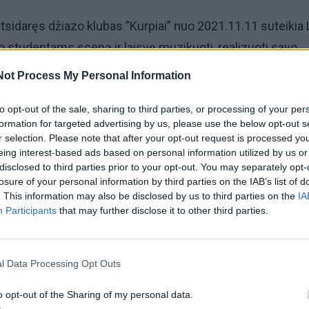
atsidaręs džiazo klubas ”Kurpiai” nuo 2021.11.11 suteiki
o studentams sceną ir laisvę muzikuoti, realizuoti savo
, formuoti savitą muzikos atlikėjo identitetą, plėtoti muzi
Not Process My Personal Information
alintis muzikine patirtimi su visa Klaipėdos studentų
to opt-out of the sale, sharing to third parties, or processing of your per
formation for targeted advertising by us, please use the below opt-out s
r selection. Please note that after your opt-out request is processed y
ikos studentams atveriamos galimybės praktikuotis ne t
eing interest-based ads based on personal information utilized by us or
disclosed to third parties prior to your opt-out. You may separately opt-
už jos ribų.
losure of your personal information by third parties on the IAB’s list of
. This information may also be disclosed by us to third parties on the
IA
Participants
that may further disclose it to other third parties.
l Data Processing Opt Outs
o opt-out of the Sharing of my personal data.