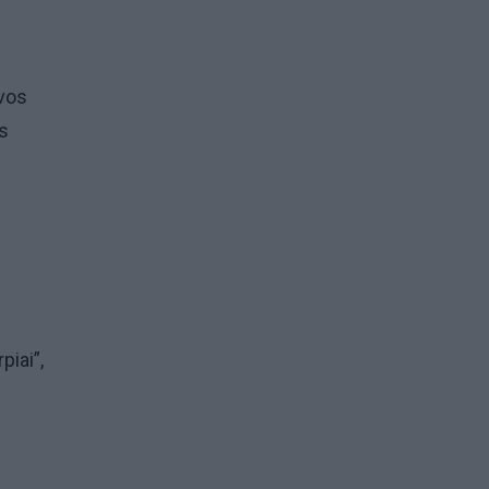
ovos
as
piai”,