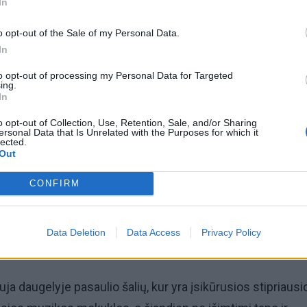
In
o opt-out of the Sale of my Personal Data.
In
to opt-out of processing my Personal Data for Targeted
ing.
In
omiausi
o opt-out of Collection, Use, Retention, Sale, and/or Sharing
ersonal Data that Is Unrelated with the Purposes for which it
Aiškiaregės pranašystė: numatė katastrofišką karo
lected.
pabaigą Ukrainoje
Out
CONFIRM
Taro kortų horoskopas rugpjūčio 7 dienai: Vandeniam
pasirinkimas, Dvyniams – pagreitis
Data Deletion
Data Access
Privacy Policy
uja daugelyje pasaulio šalių, kur yra įsikūrusios stipriausi