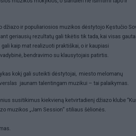
iosios muzikos mokyklos, o šiandien ne išimtimi tapo ir
o džiazo ir populiariosios muzikos dėstytojo Kęstučio S
t geriausių rezultatų gali tikėtis tik tada, kai visas gaut
gali kaip mat realizuoti praktiškai, o ir kaupiasi
vadybinė, bendravimo su klausytojais patirtis.
kas kokį gali suteikti dėstytojai, miesto melomanų
erslas jaunam talentingam muzikui – tai palaikymas.
nius susitikimus kiekvieną ketvirtadienį džiazo klube ”Kur
azo muzikos „Jam Session“ stiliaus šėlionės.
mas.