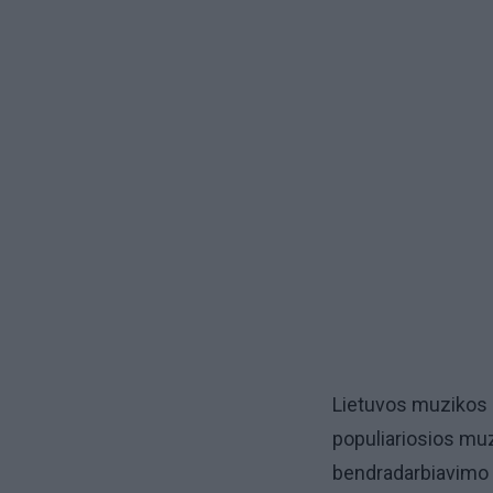
Lietuvos muzikos i
populiariosios muz
bendradarbiavimo t