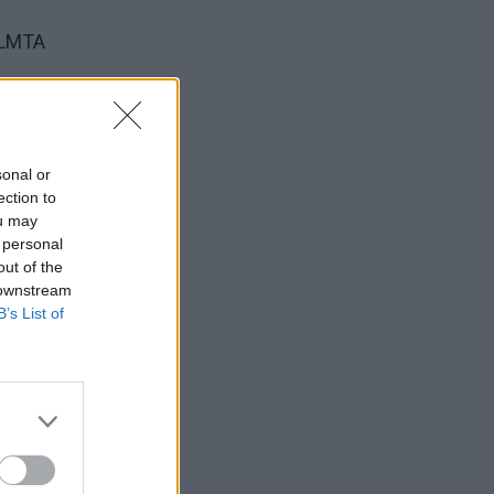
a LMTA
kinės
sonal or
ection to
ou may
ik
 personal
out of the
 downstream
B’s List of