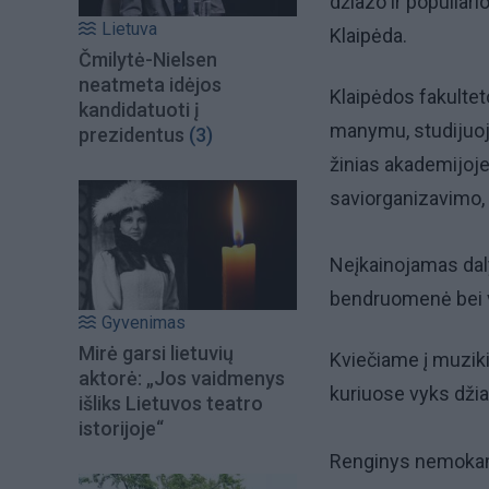
džiazo ir populiar
Lietuva
Klaipėda.
Čmilytė-Nielsen
neatmeta idėjos
Klaipėdos fakultet
kandidatuoti į
manymu, studijuojan
prezidentus
(3)
žinias akademijoje 
saviorganizavimo, 
Neįkainojamas daly
bendruomenė bei v
Gyvenimas
Mirė garsi lietuvių
Kviečiame į muziki
aktorė: „Jos vaidmenys
kuriuose vyks dži
išliks Lietuvos teatro
istorijoje“
Renginys nemoka