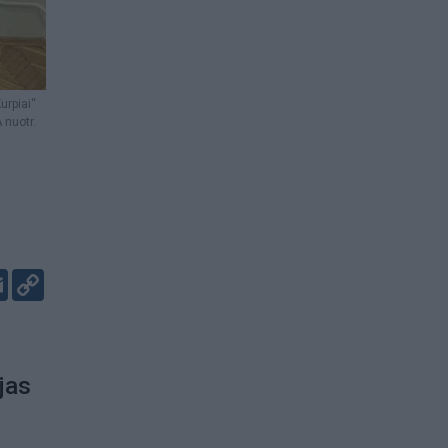
urpiai“
 nuotr.
er
kedIn
Email
Copy
Link
jas