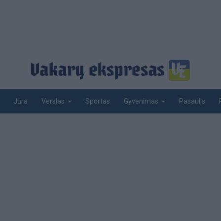
Jūra
Sportas
Pasaulis
Verslas
Gyvenimas