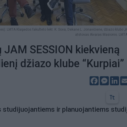
rės): LMTA Klaipėdos fakulteto lekt. K. Sova, Dekanė L. Jonavičienė, džiazo klubo „K
atstovas Aivaras Masionis. LMTA
ų JAM SESSION kiekvieną
ienį džiazo klube “Kurpiai”
Facebook
Messeng
Lin
s studijuojantiems ir planuojantiems studi