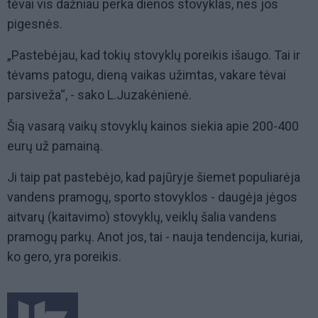
tėvai vis dažniau perka dienos stovyklas, nes jos
pigesnės.
„Pastebėjau, kad tokių stovyklų poreikis išaugo. Tai ir
tėvams patogu, dieną vaikas užimtas, vakare tėvai
parsiveža“, - sako L.Juzakėnienė.
Šią vasarą vaikų stovyklų kainos siekia apie 200-400
eurų už pamainą.
Ji taip pat pastebėjo, kad pajūryje šiemet populiarėja
vandens pramogų, sporto stovyklos - daugėja jėgos
aitvarų (kaitavimo) stovyklų, veiklų šalia vandens
pramogų parkų. Anot jos, tai - nauja tendencija, kuriai,
ko gero, yra poreikis.