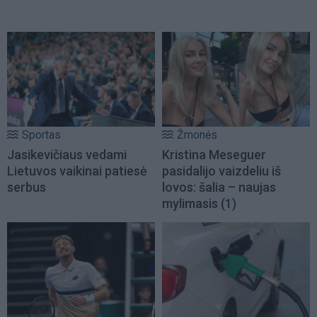
Sportas
Žmonės
Jasikevičiaus vedami
Kristina Meseguer
Lietuvos vaikinai patiesė
pasidalijo vaizdeliu iš
serbus
lovos: šalia – naujas
mylimasis
(1)