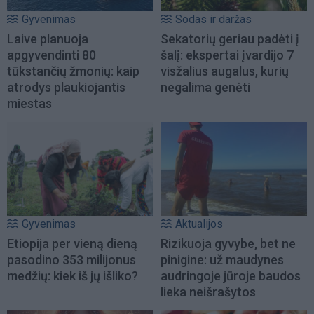
Gyvenimas
Sodas ir daržas
Laive planuoja
Sekatorių geriau padėti į
apgyvendinti 80
šalį: ekspertai įvardijo 7
tūkstančių žmonių: kaip
visžalius augalus, kurių
atrodys plaukiojantis
negalima genėti
miestas
Gyvenimas
Aktualijos
Etiopija per vieną dieną
Rizikuoja gyvybe, bet ne
pasodino 353 milijonus
pinigine: už maudynes
medžių: kiek iš jų išliko?
audringoje jūroje baudos
lieka neišrašytos