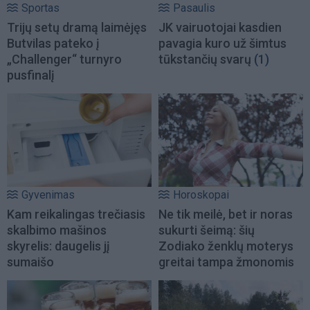
Sportas
Pasaulis
Trijų setų dramą laimėjęs
JK vairuotojai kasdien
Butvilas pateko į
pavagia kuro už šimtus
„Challenger“ turnyro
tūkstančių svarų
(1)
pusfinalį
Gyvenimas
Horoskopai
Kam reikalingas trečiasis
Ne tik meilė, bet ir noras
skalbimo mašinos
sukurti šeimą: šių
skyrelis: daugelis jį
Zodiako ženklų moterys
sumaišo
greitai tampa žmonomis