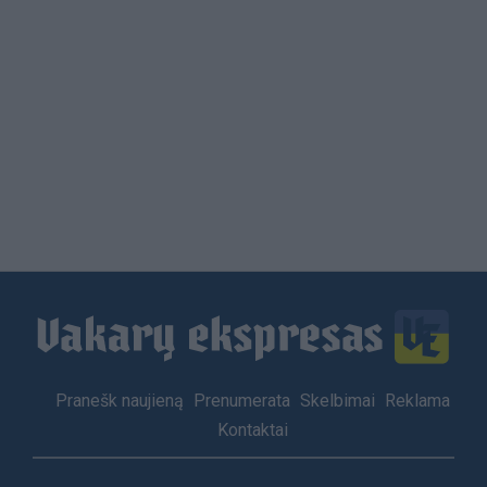
Load
More
Footer
Pranešk naujieną
Prenumerata
Skelbimai
Reklama
menu
Kontaktai