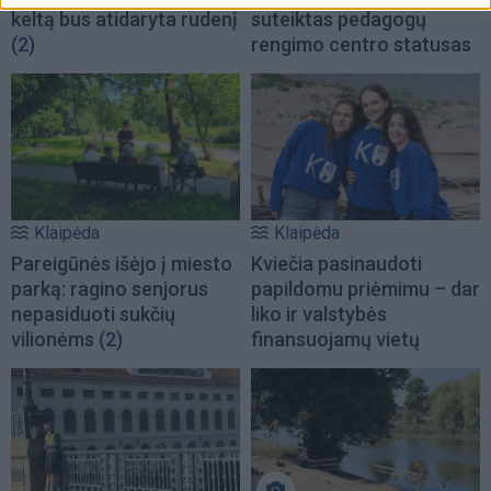
keltą bus atidaryta rudenį
suteiktas pedagogų
(2)
rengimo centro statusas
Klaipėda
Klaipėda
Pareigūnės išėjo į miesto
Kviečia pasinaudoti
parką: ragino senjorus
papildomu priėmimu – dar
nepasiduoti sukčių
liko ir valstybės
vilionėms
(2)
finansuojamų vietų