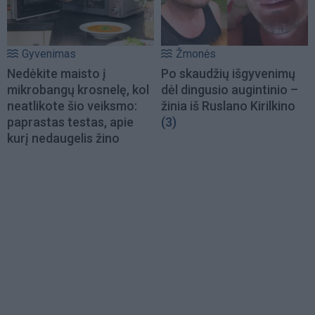
Gyvenimas
Žmonės
Nedėkite maisto į
Po skaudžių išgyvenimų
mikrobangų krosnelę, kol
dėl dingusio augintinio –
neatlikote šio veiksmo:
žinia iš Ruslano Kirilkino
paprastas testas, apie
(3)
kurį nedaugelis žino