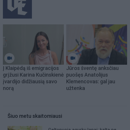
Į Klaipėdą iš emigracijos
Jūros šventę anksčiau
grįžusi Karina Kučinskienė
puošęs Anatolijus
įvardijo didžiausią savo
Klemencovas: gal jau
norą
užtenka
Šiuo metu skaitomiausi
Geltonuoja agurkų lapai: kalta ne