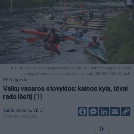
© TENDENCIJA. Stovyklų pardavėjai pastebi, kad šiemet daugėja vandens
pramogų ir vandens sporto stovyklų. Irmanto SIDAREVIČIAUS nuotr.
Klaipėda
Vaikų vasaros stovyklos: kainos kyla, tėvai
rado išeitį
(1)
Facebook
Messenger
LinkedIn
Email
C
,
Vaida Jutkonė
VE.LT
L
2026-06-05 08:51