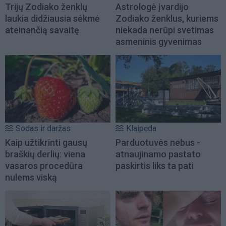
Trijų Zodiako ženklų
Astrologė įvardijo
laukia didžiausia sėkmė
Zodiako ženklus, kuriems
ateinančią savaitę
niekada nerūpi svetimas
asmeninis gyvenimas
Sodas ir daržas
Klaipėda
Kaip užtikrinti gausų
Parduotuvės nebus -
braškių derlių: viena
atnaujinamo pastato
vasaros procedūra
paskirtis liks ta pati
nulems viską