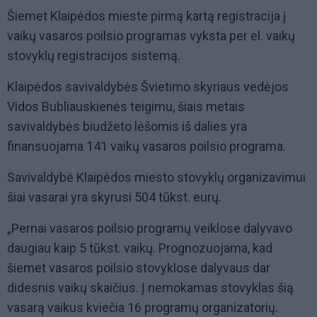
Šiemet Klaipėdos mieste pirmą kartą registracija į
vaikų vasaros poilsio programas vyksta per el. vaikų
stovyklų registracijos sistemą.
Klaipėdos savivaldybės Švietimo skyriaus vedėjos
Vidos Bubliauskienės teigimu, šiais metais
savivaldybės biudžeto lėšomis iš dalies yra
finansuojama 141 vaikų vasaros poilsio programa.
Savivaldybė Klaipėdos miesto stovyklų organizavimui
šiai vasarai yra skyrusi 504 tūkst. eurų.
„Pernai vasaros poilsio programų veiklose dalyvavo
daugiau kaip 5 tūkst. vaikų. Prognozuojama, kad
šiemet vasaros poilsio stovyklose dalyvaus dar
didesnis vaikų skaičius. Į nemokamas stovyklas šią
vasarą vaikus kviečia 16 programų organizatorių.