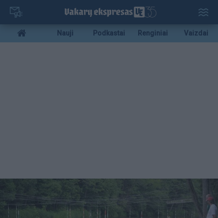
Pereiti
į
pagrindinį
Mobile
Nauji
Podkastai
Renginiai
Vaizdai
turinį
menu
bottom