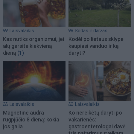
Laisvalaikis
Sodas ir daržas
Kas nutiks organizmui, jei
Kodėl po lietaus sklype
alų gersite kiekvieną
kaupiasi vanduo ir ką
dieną
(1)
daryti?
Laisvalaikis
Laisvalaikis
Magnetinė audra
Ko nereikėtų daryti po
rugpjūčio 8 dieną: kokia
vakarienės:
jos galia
gastroenterologai davė
tris patarimus sveikam