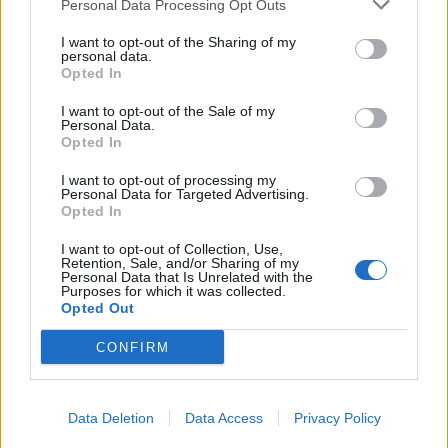
Personal Data Processing Opt Outs
I want to opt-out of the Sharing of my
personal data.
Opted In
I want to opt-out of the Sale of my
Personal Data.
Opted In
Klaipėda
Klaipėda
Parduotuvės nebus -
Kelininkai gali
I want to opt-out of processing my
atnaujinamo pastato
patriukšmauti naktį:
Personal Data for Targeted Advertising.
Opted In
paskirtis liks ta pati
remontuojama svarbi
eismo arterija
(3)
I want to opt-out of Collection, Use,
Retention, Sale, and/or Sharing of my
Personal Data that Is Unrelated with the
Purposes for which it was collected.
Opted Out
CONFIRM
Klaipėda
Klaipėda
Data Deletion
Data Access
Privacy Policy
Patiltė keliaujantiems į
Klaipėdos universitetui