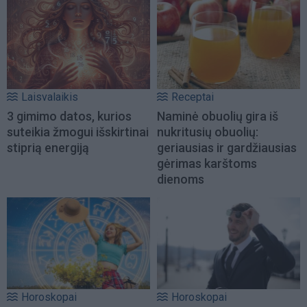
Laisvalaikis
Receptai
3 gimimo datos, kurios
Naminė obuolių gira iš
suteikia žmogui išskirtinai
nukritusių obuolių:
stiprią energiją
geriausias ir gardžiausias
gėrimas karštoms
dienoms
Horoskopai
Horoskopai