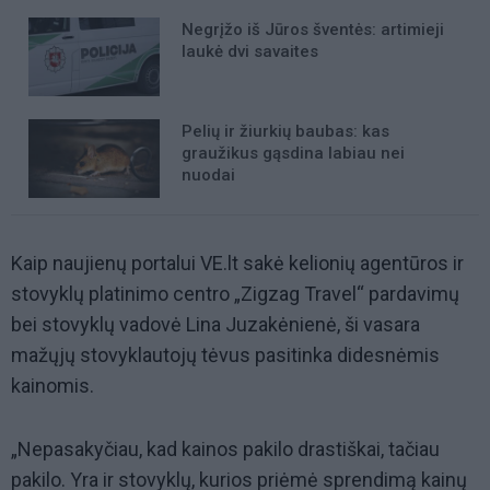
Negrįžo iš Jūros šventės: artimieji
laukė dvi savaites
Pelių ir žiurkių baubas: kas
graužikus gąsdina labiau nei
nuodai
Kaip naujienų portalui VE.lt sakė kelionių agentūros ir
stovyklų platinimo centro „Zigzag Travel“ pardavimų
bei stovyklų vadovė Lina Juzakėnienė, ši vasara
mažųjų stovyklautojų tėvus pasitinka didesnėmis
kainomis.
„Nepasakyčiau, kad kainos pakilo drastiškai, tačiau
pakilo. Yra ir stovyklų, kurios priėmė sprendimą kainų