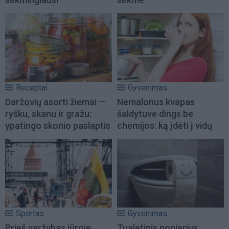
Receptai
Gyvenimas
Daržovių asorti žiemai —
Nemalonus kvapas
ryšku, skanu ir gražu:
šaldytuve dings be
ypatingo skonio paslaptis
chemijos: ką įdėti į vidų
Sportas
Gyvenimas
Prieš varžybas jūroje
Tualetinis popierius