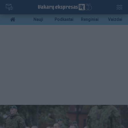
Pereiti
į
pagrindinį
Mobile
Nauji
Podkastai
Renginiai
Vaizdai
turinį
menu
bottom