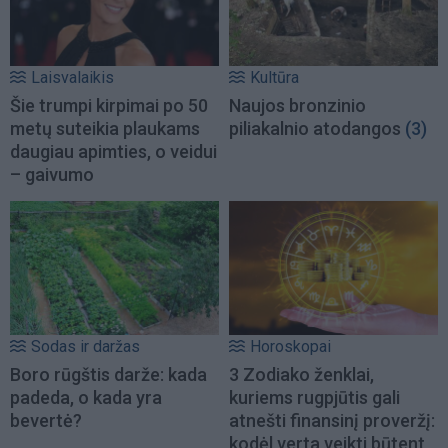
Laisvalaikis
Kultūra
Šie trumpi kirpimai po 50
Naujos bronzinio
metų suteikia plaukams
piliakalnio atodangos
(3)
daugiau apimties, o veidui
– gaivumo
Sodas ir daržas
Horoskopai
Boro rūgštis darže: kada
3 Zodiako ženklai,
padeda, o kada yra
kuriems rugpjūtis gali
bevertė?
atnešti finansinį proveržį:
kodėl verta veikti būtent