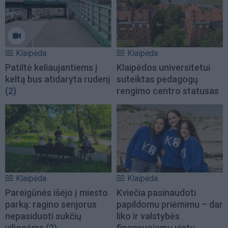
Klaipėda
Klaipėda
Patiltė keliaujantiems į
Klaipėdos universitetui
keltą bus atidaryta rudenį
suteiktas pedagogų
(2)
rengimo centro statusas
Klaipėda
Klaipėda
Pareigūnės išėjo į miesto
Kviečia pasinaudoti
parką: ragino senjorus
papildomu priėmimu – dar
nepasiduoti sukčių
liko ir valstybės
vilionėms
(2)
finansuojamų vietų