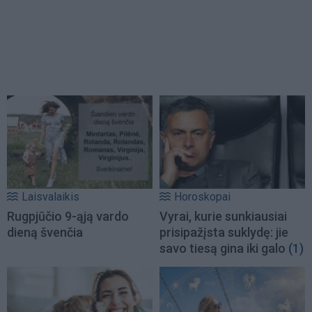
Laisvalaikis
Horoskopai
Rugpjūčio 9-ąją vardo
Vyrai, kurie sunkiausiai
dieną švenčia
prisipažįsta suklydę: jie
savo tiesą gina iki galo
(1)