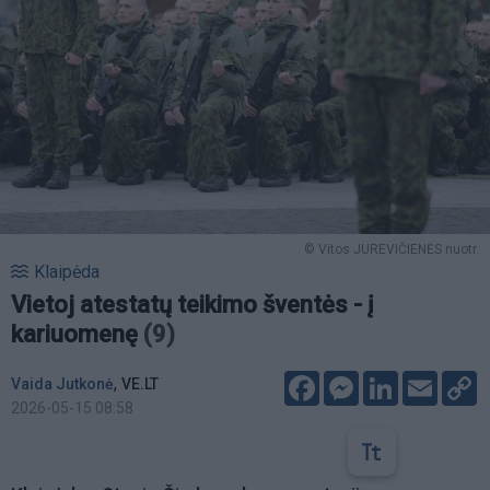
© Vitos JUREVIČIENĖS nuotr.
Klaipėda
Vietoj atestatų teikimo šventės - į
kariuomenę
(9)
Facebook
Messenger
LinkedIn
Email
C
,
Vaida Jutkonė
VE.LT
L
2026-05-15 08:58