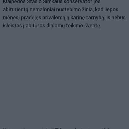
Klaipėdos Stasio Šimkaus konservatorijos
abiturientą nemaloniai nustebimo žinia, kad liepos
mėnesį pradėjęs privalomąją karinę tarnybą jis nebus
išleistas į abitūros diplomų teikimo šventę.