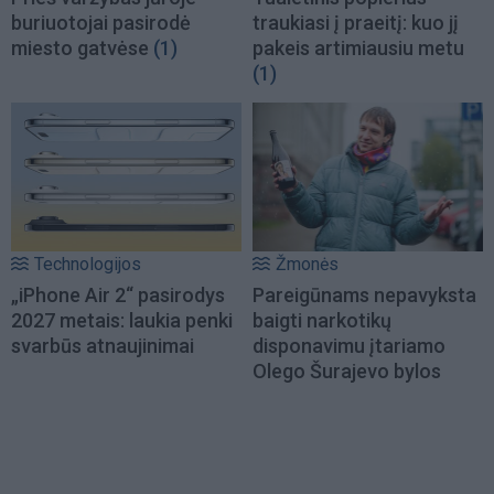
buriuotojai pasirodė
traukiasi į praeitį: kuo jį
miesto gatvėse
(1)
pakeis artimiausiu metu
(1)
Technologijos
Žmonės
„iPhone Air 2“ pasirodys
Pareigūnams nepavyksta
2027 metais: laukia penki
baigti narkotikų
svarbūs atnaujinimai
disponavimu įtariamo
Olego Šurajevo bylos