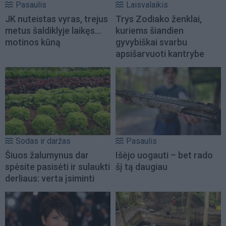
Pasaulis
Laisvalaikis
JK nuteistas vyras, trejus
Trys Zodiako ženklai,
metus šaldiklyje laikęs...
kuriems šiandien
motinos kūną
gyvybiškai svarbu
apsišarvuoti kantrybe
Sodas ir daržas
Pasaulis
Šiuos žalumynus dar
Išėjo uogauti – bet rado
spėsite pasisėti ir sulaukti
šį tą daugiau
derliaus: verta įsiminti