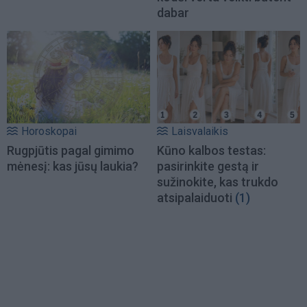
dabar
Horoskopai
Laisvalaikis
Rugpjūtis pagal gimimo
Kūno kalbos testas:
mėnesį: kas jūsų laukia?
pasirinkite gestą ir
sužinokite, kas trukdo
atsipalaiduoti
(1)