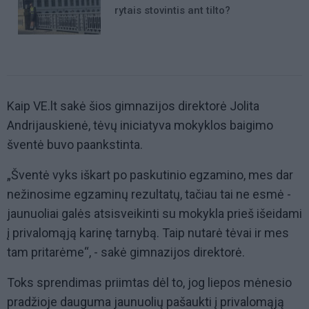
rytais stovintis ant tilto?
Kaip VE.lt sakė šios gimnazijos direktorė Jolita
Andrijauskienė, tėvų iniciatyva mokyklos baigimo
šventė buvo paankstinta.
„Šventė vyks iškart po paskutinio egzamino, mes dar
nežinosime egzaminų rezultatų, tačiau tai ne esmė -
jaunuoliai galės atsisveikinti su mokykla prieš išeidami
į privalomąją karinę tarnybą. Taip nutarė tėvai ir mes
tam pritarėme“, - sakė gimnazijos direktorė.
Toks sprendimas priimtas dėl to, jog liepos mėnesio
pradžioje dauguma jaunuolių pašaukti į privalomąją