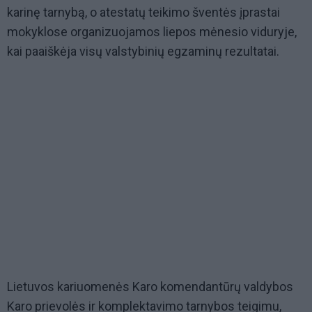
karinę tarnybą, o atestatų teikimo šventės įprastai
mokyklose organizuojamos liepos mėnesio viduryje,
kai paaiškėja visų valstybinių egzaminų rezultatai.
Lietuvos kariuomenės Karo komendantūrų valdybos
Karo prievolės ir komplektavimo tarnybos teigimu,