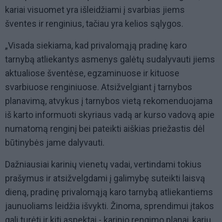
kariai visuomet yra išleidžiami į svarbias jiems
šventes ir renginius, tačiau yra kelios sąlygos.
„Visada siekiama, kad privalomąją pradinę karo
tarnybą atliekantys asmenys galėtų sudalyvauti jiems
aktualiose šventėse, egzaminuose ir kituose
svarbiuose renginiuose. Atsižvelgiant į tarnybos
planavimą, atvykus į tarnybos vietą rekomenduojama
iš karto informuoti skyriaus vadą ar kurso vadovą apie
numatomą renginį bei pateikti aiškias priežastis dėl
būtinybės jame dalyvauti.
Dažniausiai karinių vienetų vadai, vertindami tokius
prašymus ir atsižvelgdami į galimybę suteikti laisvą
dieną, pradinę privalomąją karo tarnybą atliekantiems
jaunuoliams leidžia išvykti. Žinoma, sprendimui įtakos
gali turėti ir kiti aspektai - karinio rengimo planai, karių