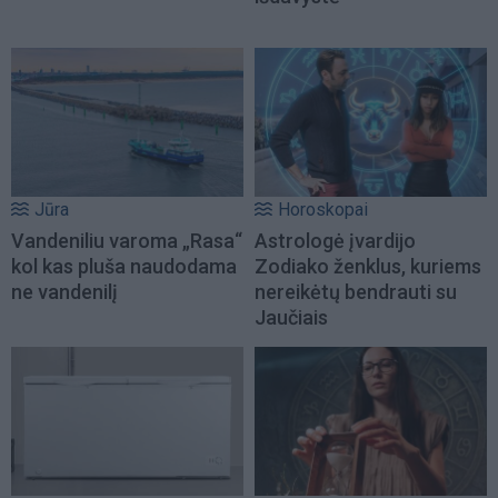
Jūra
Horoskopai
Vandeniliu varoma „Rasa“
Astrologė įvardijo
kol kas pluša naudodama
Zodiako ženklus, kuriems
ne vandenilį
nereikėtų bendrauti su
Jaučiais