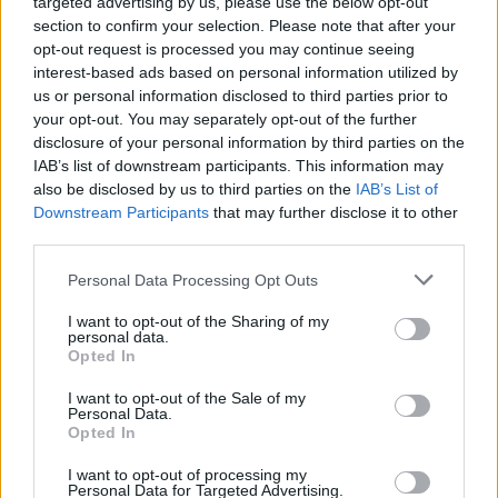
targeted advertising by us, please use the below opt-out
section to confirm your selection. Please note that after your
opt-out request is processed you may continue seeing
interest-based ads based on personal information utilized by
us or personal information disclosed to third parties prior to
your opt-out. You may separately opt-out of the further
This site is protected by
disclosure of your personal information by third parties on the
Sutinku su
taisyklėmis
reCAPTCHA and the Google
IAB’s list of downstream participants. This information may
Privacy Policy
and
Terms of
also be disclosed by us to third parties on the
IAB’s List of
Service
apply.
Downstream Participants
that may further disclose it to other
third parties.
Personal Data Processing Opt Outs
I want to opt-out of the Sharing of my
personal data.
Opted In
I want to opt-out of the Sale of my
Personal Data.
Opted In
I want to opt-out of processing my
Personal Data for Targeted Advertising.