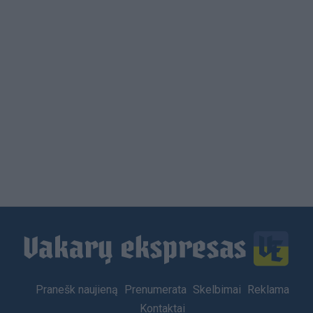
Load
More
Footer
Pranešk naujieną
Prenumerata
Skelbimai
Reklama
menu
Kontaktai