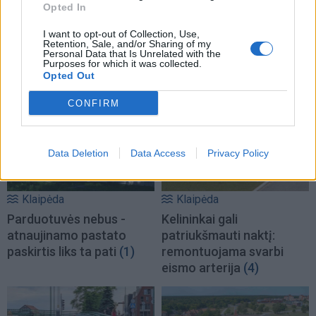
Opted In
I want to opt-out of Collection, Use,
Retention, Sale, and/or Sharing of my
Personal Data that Is Unrelated with the
Purposes for which it was collected.
TAIP PAT SKAITYKITE
Opted Out
CONFIRM
Data Deletion
Data Access
Privacy Policy
Klaipėda
Klaipėda
Parduotuvės nebus -
Kelininkai gali
atnaujinamo pastato
patriukšmauti naktį:
paskirtis liks ta pati
(1)
remontuojama svarbi
eismo arterija
(4)