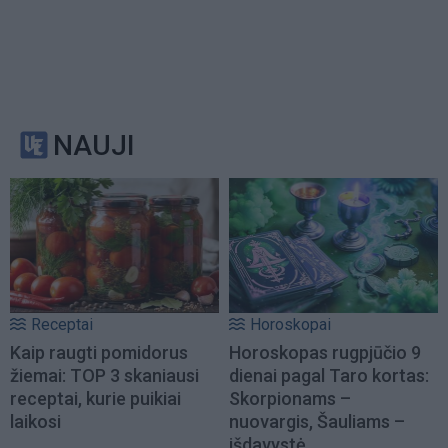
NAUJI
Receptai
Horoskopai
Kaip raugti pomidorus
Horoskopas rugpjūčio 9
žiemai: TOP 3 skaniausi
dienai pagal Taro kortas:
receptai, kurie puikiai
Skorpionams –
laikosi
nuovargis, Šauliams –
išdavystė