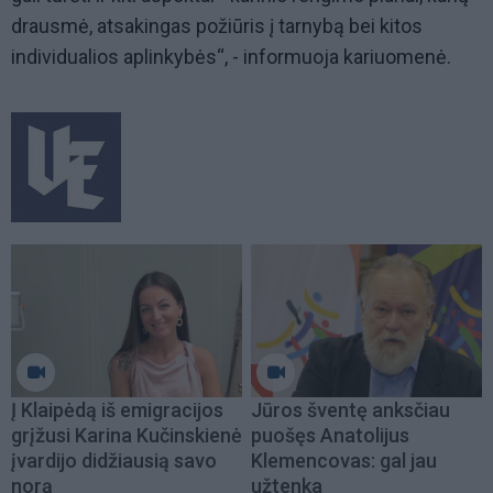
drausmė, atsakingas požiūris į tarnybą bei kitos
individualios aplinkybės“, - informuoja kariuomenė.
Į Klaipėdą iš emigracijos
Jūros šventę anksčiau
grįžusi Karina Kučinskienė
puošęs Anatolijus
įvardijo didžiausią savo
Klemencovas: gal jau
norą
užtenka