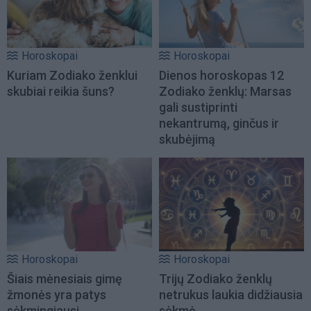
Horoskopai
Horoskopai
Kuriam Zodiako ženklui
Dienos horoskopas 12
skubiai reikia šuns?
Zodiako ženklų: Marsas
gali sustiprinti
nekantrumą, ginčus ir
skubėjimą
Horoskopai
Horoskopai
Šiais mėnesiais gimę
Trijų Zodiako ženklų
žmonės yra patys
netrukus laukia didžiausia
sėkmingiausi
sėkmė