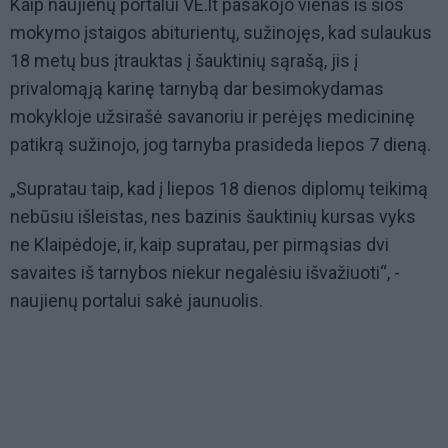
Kaip naujienų portalui VE.lt pasakojo vienas iš šios
mokymo įstaigos abiturientų, sužinojęs, kad sulaukus
18 metų bus įtrauktas į šauktinių sąrašą, jis į
privalomąją karinę tarnybą dar besimokydamas
mokykloje užsirašė savanoriu ir perėjęs medicininę
patikrą sužinojo, jog tarnyba prasideda liepos 7 dieną.
„Supratau taip, kad į liepos 18 dienos diplomų teikimą
nebūsiu išleistas, nes bazinis šauktinių kursas vyks
ne Klaipėdoje, ir, kaip supratau, per pirmąsias dvi
savaites iš tarnybos niekur negalėsiu išvažiuoti“, -
naujienų portalui sakė jaunuolis.