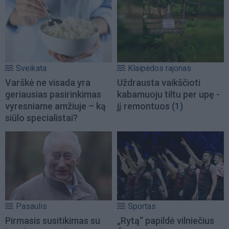
Sveikata
Klaipėdos rajonas
Varškė ne visada yra
Uždrausta vaikščioti
geriausias pasirinkimas
kabamuoju tiltu per upę -
vyresniame amžiuje – ką
jį remontuos
(1)
siūlo specialistai?
Pasaulis
Sportas
Pirmasis susitikimas su
„Rytą“ papildė vilniečius