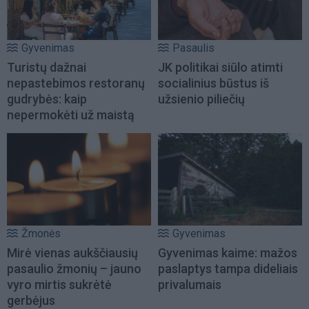
Gyvenimas
Pasaulis
Turistų dažnai
JK politikai siūlo atimti
nepastebimos restoranų
socialinius būstus iš
gudrybės: kaip
užsienio piliečių
nepermokėti už maistą
Žmonės
Gyvenimas
Mirė vienas aukščiausių
Gyvenimas kaime: mažos
pasaulio žmonių – jauno
paslaptys tampa dideliais
vyro mirtis sukrėtė
privalumais
gerbėjus