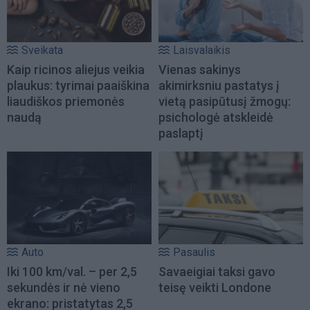
Sveikata
Laisvalaikis
Kaip ricinos aliejus veikia
Vienas sakinys
plaukus: tyrimai paaiškina
akimirksniu pastatys į
liaudiškos priemonės
vietą pasipūtusį žmogų:
naudą
psichologė atskleidė
paslaptį
Auto
Pasaulis
Iki 100 km/val. – per 2,5
Savaeigiai taksi gavo
sekundės ir nė vieno
teisę veikti Londone
ekrano: pristatytas 2,5