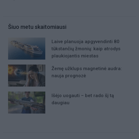
Šiuo metu skaitomiausi
Laive planuoja apgyvendinti 80
tūkstančių žmonių: kaip atrodys
plaukiojantis miestas
Žemę užklups magnetinė audra:
nauja prognozė
Išėjo uogauti – bet rado šį tą
daugiau