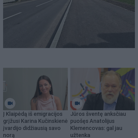
Į Klaipėdą iš emigracijos
Jūros šventę anksčiau
grįžusi Karina Kučinskienė
puošęs Anatolijus
įvardijo didžiausią savo
Klemencovas: gal jau
norą
užtenka