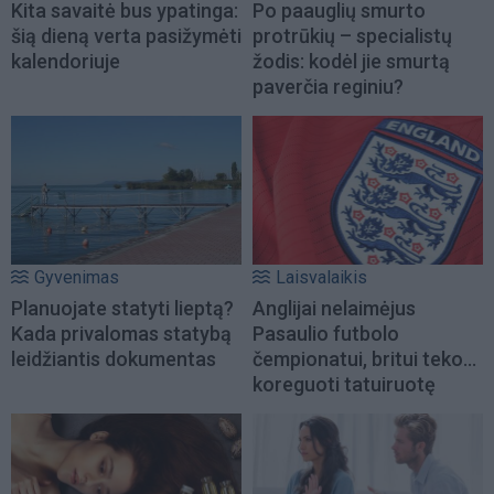
Kita savaitė bus ypatinga:
Po paauglių smurto
šią dieną verta pasižymėti
protrūkių – specialistų
kalendoriuje
žodis: kodėl jie smurtą
paverčia reginiu?
Gyvenimas
Laisvalaikis
Planuojate statyti lieptą?
Anglijai nelaimėjus
Kada privalomas statybą
Pasaulio futbolo
leidžiantis dokumentas
čempionatui, britui teko...
koreguoti tatuiruotę