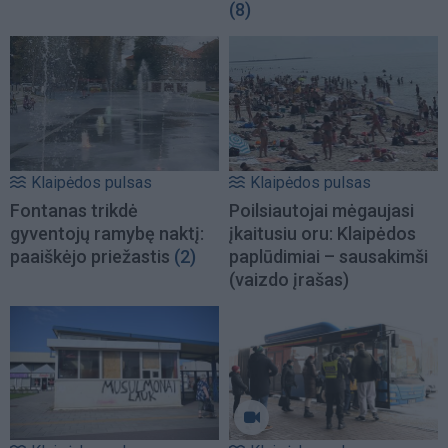
(8)
Klaipėdos pulsas
Klaipėdos pulsas
Fontanas trikdė
Poilsiautojai mėgaujasi
gyventojų ramybę naktį:
įkaitusiu oru: Klaipėdos
paaiškėjo priežastis
(2)
paplūdimiai – sausakimši
(vaizdo įrašas)