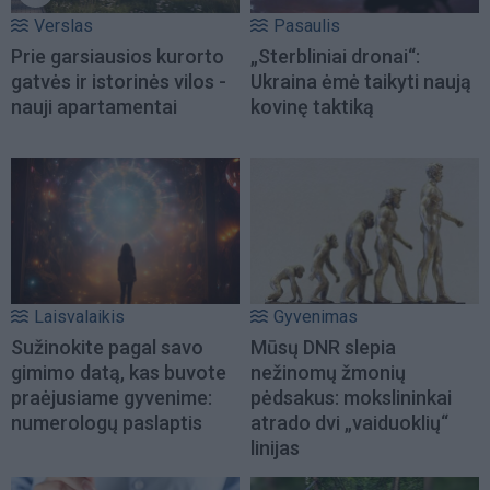
Verslas
Pasaulis
Prie garsiausios kurorto
„Sterbliniai dronai“:
gatvės ir istorinės vilos -
Ukraina ėmė taikyti naują
nauji apartamentai
kovinę taktiką
Laisvalaikis
Gyvenimas
Sužinokite pagal savo
Mūsų DNR slepia
gimimo datą, kas buvote
nežinomų žmonių
praėjusiame gyvenime:
pėdsakus: mokslininkai
numerologų paslaptis
atrado dvi „vaiduoklių“
linijas