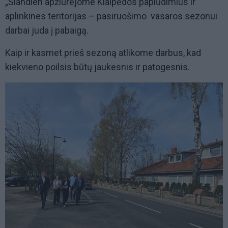
„Šiandien apžiūrėjome Klaipėdos paplūdimius ir
aplinkines teritorijas – pasiruošimo vasaros sezonui
darbai juda į pabaigą.
Kaip ir kasmet prieš sezoną atlikome darbus, kad
kiekvieno poilsis būtų jaukesnis ir patogesnis.