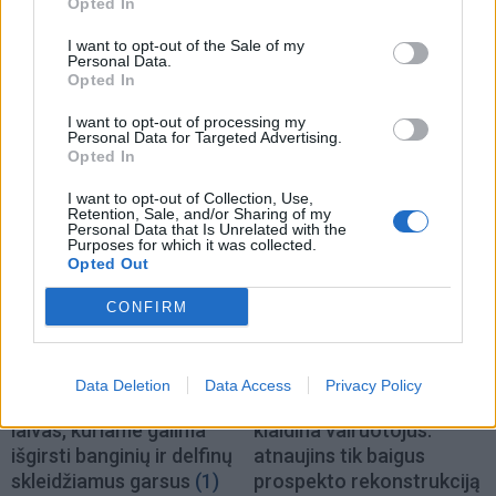
Opted In
I want to opt-out of the Sale of my
Personal Data.
Opted In
I want to opt-out of processing my
Personal Data for Targeted Advertising.
Opted In
TAIP PAT SKAITYKITE
I want to opt-out of Collection, Use,
Retention, Sale, and/or Sharing of my
Personal Data that Is Unrelated with the
Purposes for which it was collected.
Opted Out
CONFIRM
Klaipėdos pulsas
Klaipėdos pulsas
Data Deletion
Data Access
Privacy Policy
Klaipėdoje - prancūzų
Nusitrynęs ženklinimas
laivas, kuriame galima
klaidina vairuotojus:
išgirsti banginių ir delfinų
atnaujins tik baigus
skleidžiamus garsus
(1)
prospekto rekonstrukciją