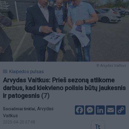
© Arvydas Vaitkus
Klaipėdos pulsas
Arvydas Vaitkus: Prieš sezoną atlikome
darbus, kad kiekvieno poilsis būtų jaukesnis
ir patogesnis
(7)
Facebook
Messenger
LinkedIn
Email
C
,
Arvydas
Socialiniai tinklai
L
Vaitkus
2025-04-20 07:48