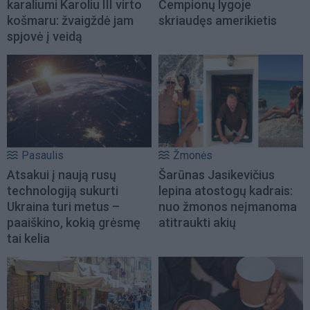
karaliumi Karoliu III virto
Čempionų lygoje
košmaru: žvaigždė jam
skriaudęs amerikietis
spjovė į veidą
Pasaulis
Žmonės
Atsakui į naują rusų
Šarūnas Jasikevičius
technologiją sukurti
lepina atostogų kadrais:
Ukraina turi metus –
nuo žmonos neįmanoma
paaiškino, kokią grėsmę
atitraukti akių
tai kelia