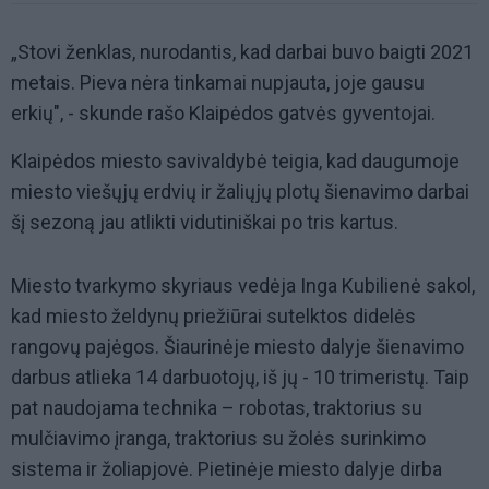
„Stovi ženklas, nurodantis, kad darbai buvo baigti 2021
metais. Pieva nėra tinkamai nupjauta, joje gausu
erkių", - skunde rašo Klaipėdos gatvės gyventojai.
Klaipėdos miesto savivaldybė teigia, kad daugumoje
miesto viešųjų erdvių ir žaliųjų plotų šienavimo darbai
šį sezoną jau atlikti vidutiniškai po tris kartus.
Miesto tvarkymo skyriaus vedėja Inga Kubilienė sakol,
kad miesto želdynų priežiūrai sutelktos didelės
rangovų pajėgos. Šiaurinėje miesto dalyje šienavimo
darbus atlieka 14 darbuotojų, iš jų - 10 trimeristų. Taip
pat naudojama technika – robotas, traktorius su
mulčiavimo įranga, traktorius su žolės surinkimo
sistema ir žoliapjovė. Pietinėje miesto dalyje dirba