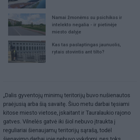
Namai žmonėms su psichikos ir
intelekto negalia - ir pietinėje
miesto dalyje
Kas tas paslaptingas jaunuolis,
rytais stovintis ant tilto?
„Dalis gyventojų minimų teritorijų buvo nušienautos
praėjusią arba šią savaitę. Šiuo metu darbai tęsiami
kitose miesto vietose, įskaitant ir Tauralaukio rajono
gatves. Vilnelės gatvė iki šiol nebuvo įtraukta į
reguliariai šienaujamų teritorijų sąrašą, todėl
šienavimo darbai joje nebuvo vykdomi, nes toks