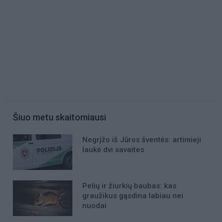
Šiuo metu skaitomiausi
Negrįžo iš Jūros šventės: artimieji
laukė dvi savaites
Pelių ir žiurkių baubas: kas
graužikus gąsdina labiau nei
nuodai