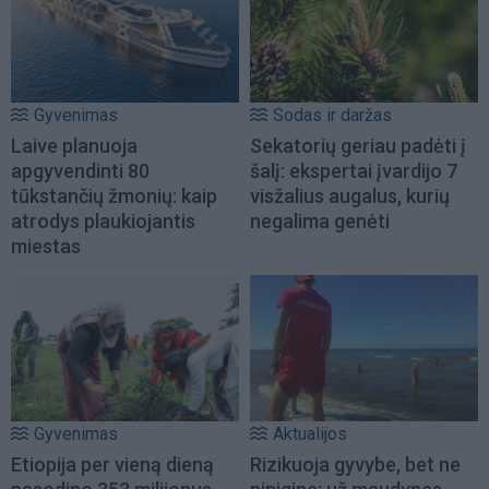
Gyvenimas
Sodas ir daržas
Laive planuoja
Sekatorių geriau padėti į
apgyvendinti 80
šalį: ekspertai įvardijo 7
tūkstančių žmonių: kaip
visžalius augalus, kurių
atrodys plaukiojantis
negalima genėti
miestas
Gyvenimas
Aktualijos
Etiopija per vieną dieną
Rizikuoja gyvybe, bet ne