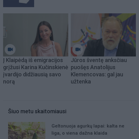
Į Klaipėdą iš emigracijos
Jūros šventę anksčiau
grįžusi Karina Kučinskienė
puošęs Anatolijus
įvardijo didžiausią savo
Klemencovas: gal jau
norą
užtenka
Šiuo metu skaitomiausi
Geltonuoja agurkų lapai: kalta ne
liga, o viena dažna klaida