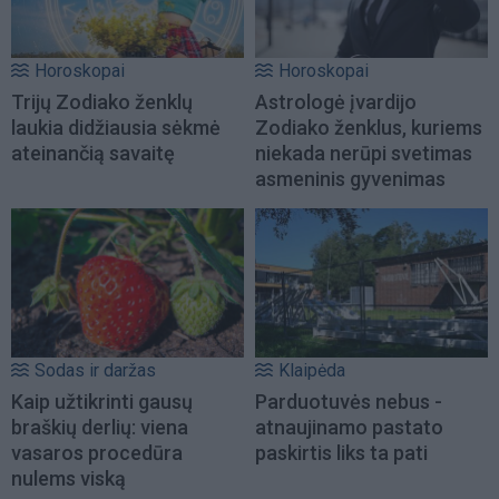
Horoskopai
Horoskopai
Trijų Zodiako ženklų
Astrologė įvardijo
laukia didžiausia sėkmė
Zodiako ženklus, kuriems
ateinančią savaitę
niekada nerūpi svetimas
asmeninis gyvenimas
Sodas ir daržas
Klaipėda
Kaip užtikrinti gausų
Parduotuvės nebus -
braškių derlių: viena
atnaujinamo pastato
vasaros procedūra
paskirtis liks ta pati
nulems viską