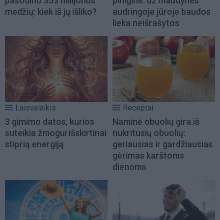
pasodino 353 milijonus
pinigine: už maudynes
medžių: kiek iš jų išliko?
audringoje jūroje baudos
lieka neišrašytos
Laisvalaikis
Receptai
3 gimimo datos, kurios
Naminė obuolių gira iš
suteikia žmogui išskirtinai
nukritusių obuolių:
stiprią energiją
geriausias ir gardžiausias
gėrimas karštoms
dienoms