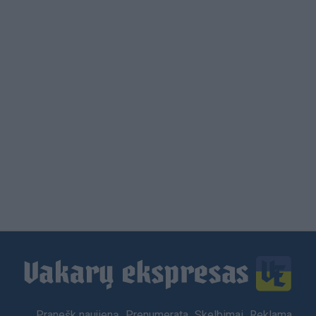
Load
More
Footer
Pranešk naujieną
Prenumerata
Skelbimai
Reklama