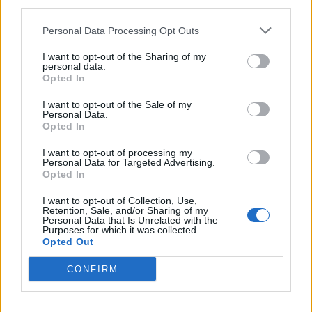
third parties.
Personal Data Processing Opt Outs
I want to opt-out of the Sharing of my
personal data.
Opted In
Klaipėdos pulsas
Klaipėdos pulsas
I want to opt-out of the Sale of my
Klaipėdoje - prancūzų
Nusitrynęs ženklinimas
Personal Data.
laivas, kuriame galima
klaidina vairuotojus:
Opted In
išgirsti banginių ir delfinų
atnaujins tik baigus
I want to opt-out of processing my
skleidžiamus garsus
(1)
prospekto rekonstrukciją
Personal Data for Targeted Advertising.
(5)
Opted In
I want to opt-out of Collection, Use,
Retention, Sale, and/or Sharing of my
Personal Data that Is Unrelated with the
Purposes for which it was collected.
Opted Out
CONFIRM
Klaipėdos pulsas
Klaipėdos pulsas