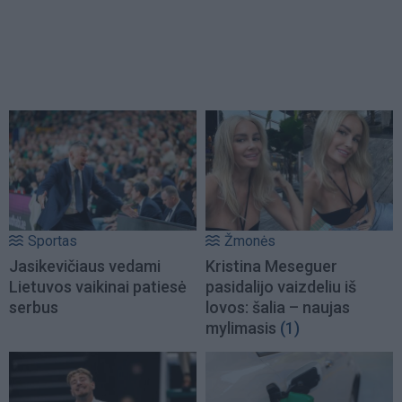
Sportas
Žmonės
Jasikevičiaus vedami
Kristina Meseguer
Lietuvos vaikinai patiesė
pasidalijo vaizdeliu iš
serbus
lovos: šalia – naujas
mylimasis
(1)