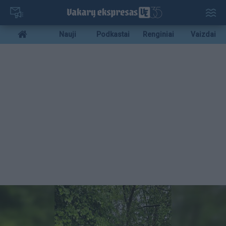
Pereiti
į
pagrindinį
Mobile
Nauji
Podkastai
Renginiai
Vaizdai
turinį
menu
bottom