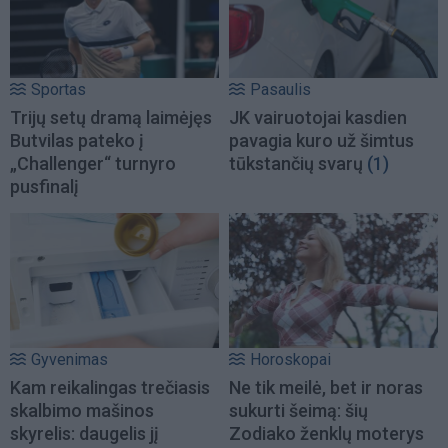
Sportas
Pasaulis
Trijų setų dramą laimėjęs
JK vairuotojai kasdien
Butvilas pateko į
pavagia kuro už šimtus
„Challenger“ turnyro
tūkstančių svarų
(1)
pusfinalį
Gyvenimas
Horoskopai
Kam reikalingas trečiasis
Ne tik meilė, bet ir noras
skalbimo mašinos
sukurti šeimą: šių
skyrelis: daugelis jį
Zodiako ženklų moterys