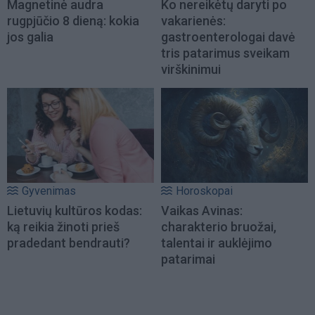
Magnetinė audra
Ko nereikėtų daryti po
rugpjūčio 8 dieną: kokia
vakarienės:
jos galia
gastroenterologai davė
tris patarimus sveikam
virškinimui
Gyvenimas
Horoskopai
Lietuvių kultūros kodas:
Vaikas Avinas:
ką reikia žinoti prieš
charakterio bruožai,
pradedant bendrauti?
talentai ir auklėjimo
patarimai