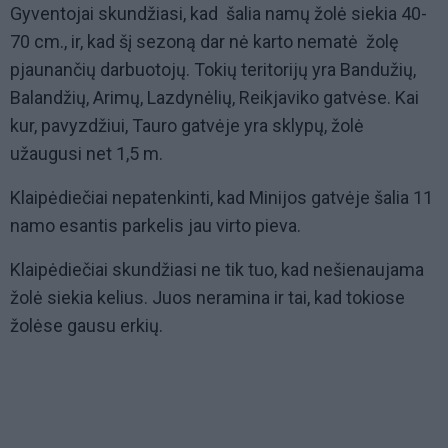
Gyventojai skundžiasi, kad šalia namų žolė siekia 40-
70 cm., ir, kad šį sezoną dar nė karto nematė žolę
pjaunančių darbuotojų. Tokių teritorijų yra Bandužių,
Balandžių, Arimų, Lazdynėlių, Reikjaviko gatvėse. Kai
kur, pavyzdžiui, Tauro gatvėje yra sklypų, žolė
užaugusi net 1,5 m.
Klaipėdiečiai nepatenkinti, kad Minijos gatvėje šalia
11
namo esantis parkelis jau virto pieva.
Klaip
ėdiečiai skundžiasi ne tik tuo, kad nešienaujama
žolė siekia kelius. Juos neramina ir tai, kad tokiose
žolėse gausu erkių.