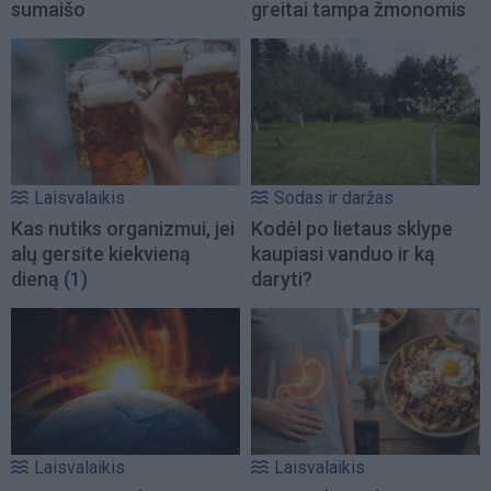
sumaišo
greitai tampa žmonomis
Laisvalaikis
Sodas ir daržas
Kas nutiks organizmui, jei
Kodėl po lietaus sklype
alų gersite kiekvieną
kaupiasi vanduo ir ką
dieną
(1)
daryti?
Laisvalaikis
Laisvalaikis