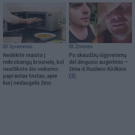
Gyvenimas
Žmonės
Nedėkite maisto į
Po skaudžių išgyvenimų
mikrobangų krosnelę, kol
dėl dingusio augintinio –
neatlikote šio veiksmo:
žinia iš Ruslano Kirilkino
paprastas testas, apie
(3)
kurį nedaugelis žino