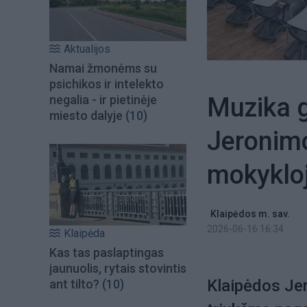
Aktualijos
Namai žmonėms su
psichikos ir intelekto
Muzika g
negalia - ir pietinėje
miesto dalyje
(10)
Jeronim
mokykloj
Klaipėdos m. sav.
2026-06-16 16:34
Klaipėda
Kas tas paslaptingas
jaunuolis, rytais stovintis
Klaipėdos Je
ant tilto?
(10)