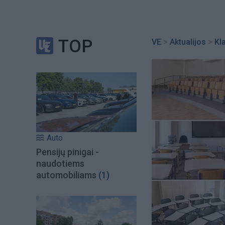
TOP
VE
>
Aktualijos
>
Kl
Auto
Pensijų pinigai -
naudotiems
automobiliams
(1)