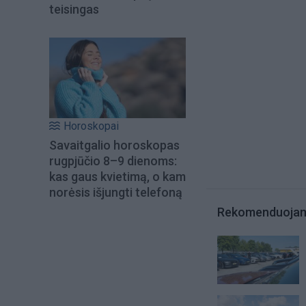
teisingas
Horoskopai
Savaitgalio horoskopas
rugpjūčio 8–9 dienoms:
kas gaus kvietimą, o kam
norėsis išjungti telefoną
Rekomenduoja