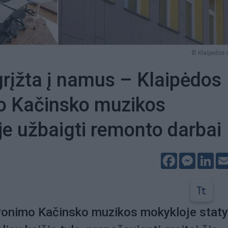
© Klaipėdos 
rįžta į namus – Klaipėdos
o Kačinsko muzikos
e užbaigti remonto darbai
Facebook
Messeng
Lin
ronimo Kačinsko muzikos mokykloje staty