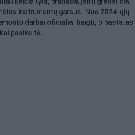
iau keičia tyla, pranašaujanti greitai čia
čius instrumentų garsus. Nuo 2024-ųjų
emonto darbai oficialiai baigti, o pastatas
ai pasikeitė.