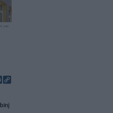
m. sav.
er
kedIn
Email
Copy
Link
binį