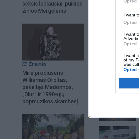
Opted 
seksis labiausiai: puikios
žinios Mergelėms
I want t
Opted 
I want 
Advertis
Opted 
I want t
of my P
Žmonės
was col
Opted 
Mirė prodiuseris
Williamas Orbitas,
pakeitęs Madonnos,
Šiuo metu skait
„Blur“ ir 1990-ųjų
popmuzikos skambesį