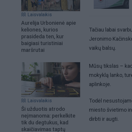
Laisvalaikis
Aurelija Urbonienė apie
keliones, kurios
Tačiau labai svarb
prasideda ten, kur
Jeronimo Kačinsko
baigiasi turistiniai
vaikų balsų.
maršrutai
Mūsų tikslas – kad
mokyklą lanko, tur
aplinkoje.
Todėl nesustojame 
Laisvalaikis
Ši užduotis atrodo
miesto švietimo in
neįmanoma: perkelkite
dirbti ir augti.
tik du degtukus, kad
skaičiavimas taptų