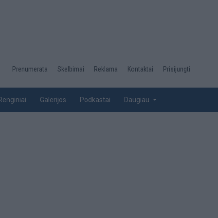
Desktop
Prenumerata
Skelbimai
Reklama
Kontaktai
Prisijungti
menu
top
Renginiai
Galerijos
Podkastai
Daugiau