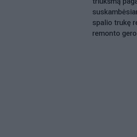
triukšmą pagal
suskambėsian
spalio trukę r
remonto gerok