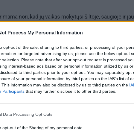
r mama nori, kad jų vaikas mokytųsi šiltoje, saugioje ir ja
to paties norime ir mes.
Not Process My Personal Information
į ugdymo įstaigas nėra vien investicijos į sienas, stogus 
to opt-out of the sale, sharing to third parties, or processing of your per
as – kalbame apie vaikų kasdienybę, jų savijautą, motyvac
formation for targeted advertising by us, please use the below opt-out s
r selection. Please note that after your opt-out request is processed y
eing interest-based ads based on personal information utilized by us or
disclosed to third parties prior to your opt-out. You may separately opt-
 kad per daugelį metų susikaupusių problemų Klaipėdos
losure of your personal information by third parties on the IAB’s list of
. This information may also be disclosed by us to third parties on the
IA
ai daugiau, nei galima išspręsti iš karto.
Participants
that may further disclose it to other third parties.
ėra guminis, todėl turime atsakingai planuoti darbus, vert
kliai judėti pirmyn.
l Data Processing Opt Outs
o opt-out of the Sharing of my personal data.