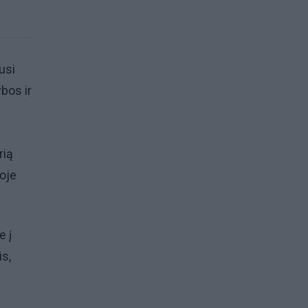
usi
bos ir
rią
ioje
e į
is,