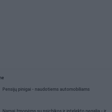
me
Pensijų pinigai - naudotiems automobiliams
Namai žmonėms su psichikos ir intelekto negalia - ir