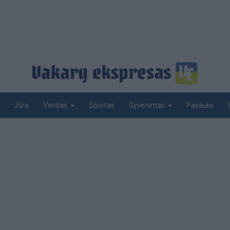
Jūra
Sportas
Pasaulis
Verslas
Gyvenimas