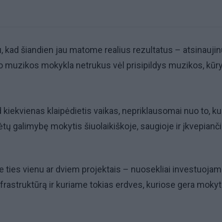
u, kad šiandien jau matome realius rezultatus – atsinaujin
 muzikos mokykla netrukus vėl prisipildys muzikos, kūry
 kiekvienas klaipėdietis vaikas, nepriklausomai nuo to, ku
ėtų galimybę mokytis šiuolaikiškoje, saugioje ir įkvepianč
ties vienu ar dviem projektais – nuosekliai investuojam
frastruktūrą ir kuriame tokias erdves, kuriose gera mokyt